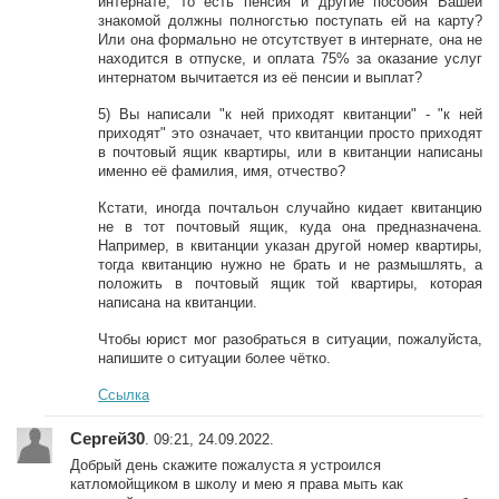
интернате, то есть пенсия и другие пособия Вашей
знакомой должны полногстью поступать ей на карту?
Или она формально не отсутствует в интернате, она не
находится в отпуске, и оплата 75% за оказание услуг
интернатом вычитается из её пенсии и выплат?
5) Вы написали "к ней приходят квитанции" - "к ней
приходят" это означает, что квитанции просто приходят
в почтовый ящик квартиры, или в квитанции написаны
именно её фамилия, имя, отчество?
Кстати, иногда почтальон случайно кидает квитанцию
не в тот почтовый ящик, куда она предназначена.
Например, в квитанции указан другой номер квартиры,
тогда квитанцию нужно не брать и не размышлять, а
положить в почтовый ящик той квартиры, которая
написана на квитанции.
Чтобы юрист мог разобраться в ситуации, пожалуйста,
напишите о ситуации более чётко.
Ссылка
Сергей30
. 09:21, 24.09.2022.
Добрый день скажите пожалуста я устроился
катломойщиком в школу и мею я права мыть как