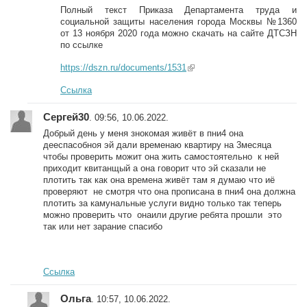
Полный текст Приказа Департамента труда и
социальной защиты населения города Москвы №1360
от 13 ноября 2020 года можно скачать на сайте ДТСЗН
по ссылке
https://dszn.ru/documents/1531
(link is external)
Ссылка
Сергей30
. 09:56, 10.06.2022.
Добрый день у меня знокомая живёт в пни4 она
дееспасобноя эй дали временаю квартиру на 3месяца
чтобы проверить можит она жить самостоятельно к ней
приходит квитанщый а она говорит что эй сказали не
плотить так как она времена живёт там я думаю что иё
проверяют не смотря что она прописана в пни4 она должна
плотить за камунальные услуги видно только так теперь
можно проверить что онаили другие ребята прошли это
так или нет зарание спасибо
Ссылка
Ольга
. 10:57, 10.06.2022.