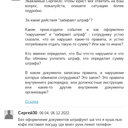
Уважаемый Сергей30, чтобы юрист мог ответить на Ваш
вопрос, пожалуйста, опишите ситуацию более
подробно.
За какие действия "забирают штраф"?
Какие происходили события и как оформлено
"нарушение" и "забирают штраф" - сотруднику устно
сказали, что он нарушил какие-то правила, и устно
потребовали отдать такую-то сумму? Или как-то иначе?
Кто именно определил, что Вы что-то нарушили и что
Вы обязаны уплатить штраф, кто определил сумму
штрафа?
В каком документе записаны правила, в нарушении
которых обвинили сотрудника? Это закон? Это правила
внутреннего распорядка, или должностные инструкции,
или какие-то другие внутренние документы
организации?
Ссылка
Сергей30
. 06:04, 06.12.2022.
Без оформление документов штрафуют ша что я куша.пью
кофе.поставил посуду где моют руки.лежит телефон