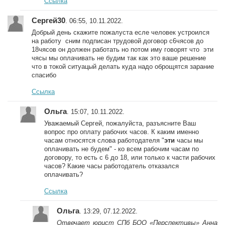
Ссылка
Сергей30
. 06:55, 10.11.2022.
Добрый день скажите пожалуста есле человек устроился
на работу сним подписан трудовой договор с6чясов до
18чясов он должен работать но потом иму говорят что эти
чясы мы оплачивать не будим так как это ваше решение
что в токой ситуацый делать куда надо оброщятся зарание
спасибо
Ссылка
Ольга
. 15:07, 10.11.2022.
Уважаемый Сергей, пожалуйста, разъясните Ваш
вопрос про оплату рабочих часов. К каким именно
часам относятся слова работодателя "
эти
часы мы
оплачивать не будем" - ко всем рабочим часам по
договору, то есть с 6 до 18, или только к части рабочих
часов? Какие часы работодатель отказался
оплачивать?
Ссылка
Ольга
. 13:29, 07.12.2022.
Отвечает юрист СПб БОО «Перспективы» Анна