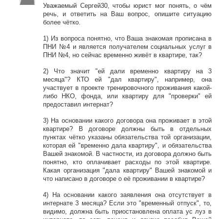
Уважаемый Сергей30, чтобы юрист мог понять, о чём
речь, и ответить на Ваш вопрос, опишите ситуацию
более чётко.
1) Из вопроса понятно, что Ваша знакомая прописана в
ПНИ №4 и является получателем социальных услуг в
ПНИ №4, но сейчас временно живёт в квартире, так?
2) Что значит "ей дали временно квартиру на 3
месяца"? КТО ей "дал квартиру", например, она
участвует в проекте тренировочного проживания какой-
либо НКО, фонда, или квартиру для "проверки" ей
предоставил интернат?
3) На основании какого договора она проживает в этой
квартире? В договоре должны быть в отдельных
пунктах чётко указаны обязательства той организации,
которая ей "временно дала квартиру", и обязательства
Вашей знакомой. В частности, из договора должно быть
понятно, кто оплачивает расходы по этой квартире.
Какая организация "дала квартиру" Вашей знакомой и
что написано в договоре о её проживании в квартире?
4) На основании какого заявления она отсутствует в
интернате 3 месяца? Если это "временный отпуск", то,
видимо, должна быть приостановлена оплата ус луз в