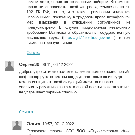
самом деле, является незаконным побором. Вы имеете
право не оплачивать такой «штраф», ссылаясь на ст.
192 ТК РФ, на то, что такие требования являются
незаконными, поскольку в трудовом праве штрафов как
мер взыскания в отношении сотрудников не
предусмотрено. В случае продолжения незаконных
требований Вы можете обратиться в Государственную
инспекцию труда (
https://git77.rostrud.gov.ru/
(link is
), в том
числе на горячую линию.
external)
Ссылка
Сергей30
. 06:11, 06.12.2022.
Доброе утро скажите пожалуста имеит полное право новый
шеф повар ругатся матом когда делает замечяние куда
можно сопщить в токой ситуащый имеит она право
увольнять работника за то что она эй всё высказала что иё
не устраивает зарание спасибо
Ссылка
Ольга
. 19:57, 07.12.2022.
Отвечает юрист СПб БОО «Перспективы» Анна