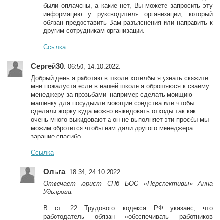
были оплачены, а какие нет, Вы можете запросить эту
информацию у руководителя организации, который
обязан предоставить Вам разъяснения или направить к
другим сотрудникам организации.
Ссылка
Сергей30
. 06:50, 14.10.2022.
Добрый день я работаю в школе хотелбы я узнать скажите
мне пожалуста есле в нашей школе я оброщяюся к сваиму
менеджеру за прозьбами например сделать моищию
машинку для посудыили моющие средства или чтобы
сделали жорку куда можно выкидовать отходы так как
очень много выкидовают а он не выполняет эти просбы мы
можим обротится чтобы нам дали другого менеджера
зарание спасибо
Ссылка
Ольга
. 18:34, 24.10.2022.
Отвечает юрист СПб БОО «Перспективы» Анна
Удьярова:
В ст. 22 Трудового кодекса РФ указано, что
работодатель обязан «обеспечивать работников