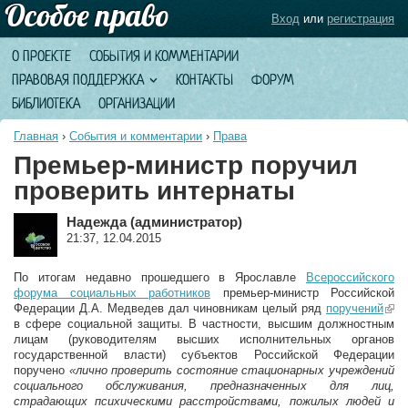
Вход
или
регистрация
О ПРОЕКТЕ
СОБЫТИЯ И КОММЕНТАРИИ
ПРАВОВАЯ ПОДДЕРЖКА
КОНТАКТЫ
ФОРУМ
БИБЛИОТЕКА
ОРГАНИЗАЦИИ
Главная
›
События и комментарии
›
Права
Премьер-министр поручил
проверить интернаты
Надежда (администратор)
21:37, 12.04.2015
По итогам недавно прошедшего в Ярославле
Всероссийского
форума социальных работников
премьер-министр Российской
Федерации Д.А. Медведев дал чиновникам целый ряд
поручений
(lin
в сфере социальной защиты. В частности, высшим должностным
exte
лицам (руководителям высших исполнительных органов
государственной власти) субъектов Российской Федерации
поручено
«лично проверить состояние стационарных учреждений
социального обслуживания, предназначенных для лиц,
страдающих психическими расстройствами, пожилых людей и