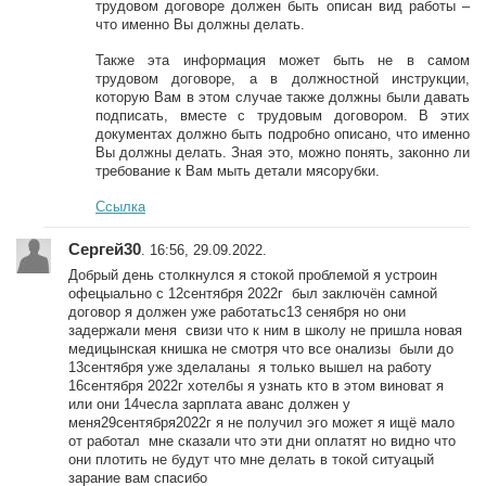
трудовом договоре должен быть описан вид работы –
что именно Вы должны делать.
Также эта информация может быть не в самом
трудовом договоре, а в должностной инструкции,
которую Вам в этом случае также должны были давать
подписать, вместе с трудовым договором. В этих
документах должно быть подробно описано, что именно
Вы должны делать. Зная это, можно понять, законно ли
требование к Вам мыть детали мясорубки.
Ссылка
Сергей30
. 16:56, 29.09.2022.
Добрый день столкнулся я стокой проблемой я устроин
офецыально с 12сентября 2022г был заключён самной
договор я должен уже работатьс13 сенября но они
задержали меня свизи что к ним в школу не пришла новая
медицынская книшка не смотря что все онализы были до
13сентября уже зделаланы я только вышел на работу
16сентября 2022г хотелбы я узнать кто в этом виноват я
или они 14чесла зарплата аванс должен у
меня29сентября2022г я не получил эго может я ищё мало
от работал мне сказали что эти дни оплатят но видно что
они плотить не будут что мне делать в токой ситуацый
зарание вам спасибо