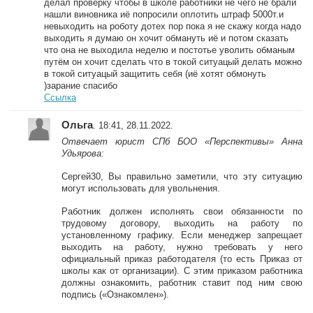
делал проверку чтобы в школе работники не чего не брали
нашли виновника иё попросили оплотить штраф 5000т.и
невыходить на роботу дотех пор пока я не скажу когда надо
выходить я думаю он хочит обмануть иё и потом сказать
что она не выходила неделю и постотье уволить обманым
путём он хочит сделать что в токой ситуацый делать можно
в токой ситуацый защитить себя (иё хотят обмонуть
)зарание спасибо
Ссылка
Ольга
. 18:41, 28.11.2022.
Отвечает юрист СПб БОО «Перспективы» Анна
Удьярова:
Сергей30, Вы правильно заметили, что эту ситуацию
могут использовать для увольнения.
Работник должен исполнять свои обязанности по
трудовому договору, выходить на работу по
установленному графику. Если менеджер запрещает
выходить на работу, нужно требовать у него
официальный приказ работодателя (то есть Приказ от
школы как от организации). С этим приказом работника
должны ознакомить, работник ставит под ним свою
подпись («Ознакомлен»).