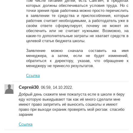
том числе питания детей, есть СанПиН, в пределах
которых должны обеспечиваться условия труда. Но с
точки зрения прав работника можно просто перечислить
в заявлении те средства и приспособления, которые
работник считает необходимыми, а работодатель уже в
своём ответе сформулирует, почему не может их
обеспечить или не считает нужными. Возможно, на
какие-то дополнительные затраты не хватает средств в
целевой статье бюджета школы.
Заявление можно сначала составить на имя
менеджера, а затем, если не будет изменений,
обратиться к директору, указав, что обращение к
менеджеру не принесло результатов.
Ссылка
Сергей30
. 06:59, 14.10.2022.
Добрый день скажите мне пожалуста есле в школе я беру
еду которую выкидывают так как иё много сделали мне
имеют право запритить иё выносить сошколы и имеют
право при выходи охраник проверять мой рюгзак спасибо
зарание
Ссылка