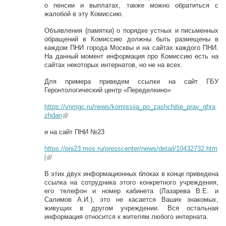
о пенсии и выплатах, также можно обратиться с
жалобой в эту Комиссию.
Объявления (памятки) о порядке устных и письменных
обращений в Комиссию должны быть размещены в
каждом ПНИ города Москвы и на сайтах каждого ПНИ.
На данный момент информация про Комиссию есть на
сайтах некоторых интернатов, но не на всех.
Для примера приведем ссылки на сайт ГБУ
Геронтологический центр «Переделкино»
https://vnmgc.ru/news/komissiia_po_zashchitie_prav_ghra
zhdan
(link is external)
и на сайт ПНИ №23
https://pni23.mos.ru/presscenter/news/detail/10432732.htm
l
(link is external)
В этих двух информационных блоках в конце приведена
ссылка на сотрудника этого конкретного учреждения,
его телефон и номер кабинета (Лазарева В.Е. и
Салимов А.И.), это не касается Ваших знакомых,
живущих в другом учреждении. Вся остальная
информация относится к жителям любого интерната.