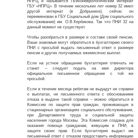
НПРЦ и называется Психоневрологический интернат
ГБУ «НПРЦ». В течение нескольких лет номер 32 имел
другой интернат (в Добрынихе), сейчас он
переименован в ГБУ Социальный дом (Дом социального
обслуживания) им. О.В.Кербикова. Так что ПНИ 32 на
данный момент не существует.
Чтобы разобраться в размере и составе своей пенсии,
Ваши знакомые могут обратиться в бухгалтерию своего
ПНИ с просьбой выдать письменный ответ о размере
пенсии и других получаемых ежемесячно выплат.
Если на устное обращение бухгалтерия отвечать не
станет – следует подать на имя директора
официальное письменное обращение с той же
просьбой.
Если в течение месяца ребятам не выдадут ни справки
о выплатах, ни письменного ответа с обоснованием
отказа в выдаче такой справки – можно обратиться в
Комиссию по защите прав граждан, проживающих в
стационарных организациях социального обслуживания,
при Департаменте труда и социальной защиты
населения города Москвы. Эта Комиссия создана для
оказания помощи гражданам, живущим в ПНИ, в
защите своих прав. Если бухгалтерия выдаст им
письменный ответ с отказом предоставить информацию