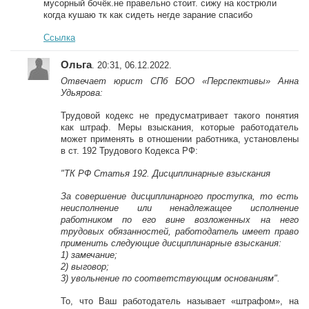
мусорный бочёк.не правельно стоит. сижу на кострюли
когда кушаю тк как сидеть негде зарание спасибо
Ссылка
Ольга
. 20:31, 06.12.2022.
Отвечает юрист СПб БОО «Перспективы» Анна
Удьярова:
Трудовой кодекс не предусматривает такого понятия
как штраф. Меры взыскания, которые работодатель
может применять в отношении работника, установлены
в ст. 192 Трудового Кодекса РФ:
"ТК РФ Статья 192. Дисциплинарные взыскания
За совершение дисциплинарного проступка, то есть
неисполнение или ненадлежащее исполнение
работником по его вине возложенных на него
трудовых обязанностей, работодатель имеет право
применить следующие дисциплинарные взыскания:
1) замечание;
2) выговор;
3) увольнение по соответствующим основаниям".
То, что Ваш работодатель называет «штрафом», на