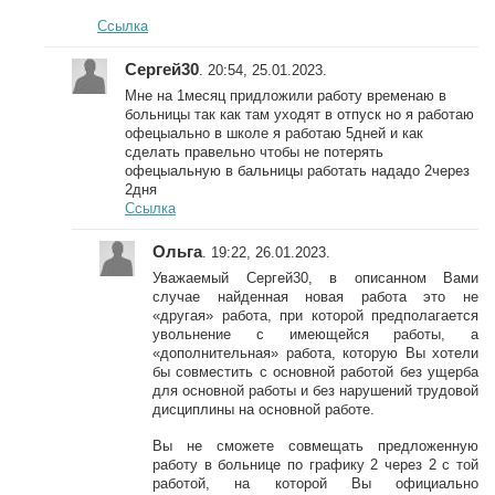
Ссылка
Сергей30
. 20:54, 25.01.2023.
Мне на 1месяц придложили работу временаю в
больницы так как там уходят в отпуск но я работаю
офецыально в школе я работаю 5дней и как
сделать правельно чтобы не потерять
офецыальную в бальницы работать нададо 2через
2дня
Ссылка
Ольга
. 19:22, 26.01.2023.
Уважаемый Сергей30, в описанном Вами
случае найденная новая работа это не
«другая» работа, при которой предполагается
увольнение с имеющейся работы, а
«дополнительная» работа, которую Вы хотели
бы совместить с основной работой без ущерба
для основной работы и без нарушений трудовой
дисциплины на основной работе.
Вы не сможете совмещать предложенную
работу в больнице по графику 2 через 2 с той
работой, на которой Вы официально