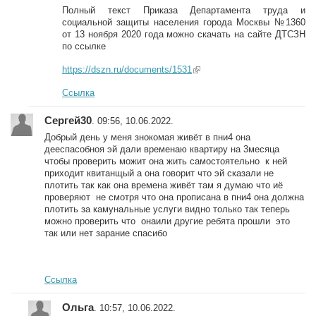
Полный текст Приказа Департамента труда и
социальной защиты населения города Москвы №1360
от 13 ноября 2020 года можно скачать на сайте ДТСЗН
по ссылке
https://dszn.ru/documents/1531
(link is external)
Ссылка
Сергей30
. 09:56, 10.06.2022.
Добрый день у меня знокомая живёт в пни4 она
дееспасобноя эй дали временаю квартиру на 3месяца
чтобы проверить можит она жить самостоятельно к ней
приходит квитанщый а она говорит что эй сказали не
плотить так как она времена живёт там я думаю что иё
проверяют не смотря что она прописана в пни4 она должна
плотить за камунальные услуги видно только так теперь
можно проверить что онаили другие ребята прошли это
так или нет зарание спасибо
Ссылка
Ольга
. 10:57, 10.06.2022.