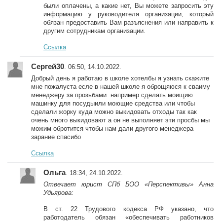
были оплачены, а какие нет, Вы можете запросить эту
информацию у руководителя организации, который
обязан предоставить Вам разъяснения или направить к
другим сотрудникам организации.
Ссылка
Сергей30
. 06:50, 14.10.2022.
Добрый день я работаю в школе хотелбы я узнать скажите
мне пожалуста есле в нашей школе я оброщяюся к сваиму
менеджеру за прозьбами например сделать моищию
машинку для посудыили моющие средства или чтобы
сделали жорку куда можно выкидовать отходы так как
очень много выкидовают а он не выполняет эти просбы мы
можим обротится чтобы нам дали другого менеджера
зарание спасибо
Ссылка
Ольга
. 18:34, 24.10.2022.
Отвечает юрист СПб БОО «Перспективы» Анна
Удьярова:
В ст. 22 Трудового кодекса РФ указано, что
работодатель обязан «обеспечивать работников