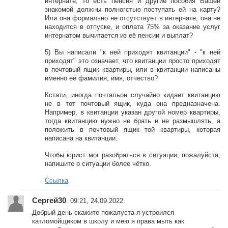
интернате, то есть пенсия и другие пособия Вашей
знакомой должны полногстью поступать ей на карту?
Или она формально не отсутствует в интернате, она не
находится в отпуске, и оплата 75% за оказание услуг
интернатом вычитается из её пенсии и выплат?
5) Вы написали "к ней приходят квитанции" - "к ней
приходят" это означает, что квитанции просто приходят
в почтовый ящик квартиры, или в квитанции написаны
именно её фамилия, имя, отчество?
Кстати, иногда почтальон случайно кидает квитанцию
не в тот почтовый ящик, куда она предназначена.
Например, в квитанции указан другой номер квартиры,
тогда квитанцию нужно не брать и не размышлять, а
положить в почтовый ящик той квартиры, которая
написана на квитанции.
Чтобы юрист мог разобраться в ситуации, пожалуйста,
напишите о ситуации более чётко.
Ссылка
Сергей30
. 09:21, 24.09.2022.
Добрый день скажите пожалуста я устроился
катломойщиком в школу и мею я права мыть как