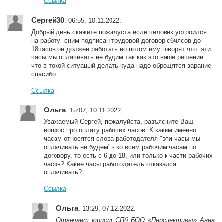
Ссылка
Сергей30
. 06:55, 10.11.2022.
Добрый день скажите пожалуста есле человек устроился
на работу сним подписан трудовой договор с6чясов до
18чясов он должен работать но потом иму говорят что эти
чясы мы оплачивать не будим так как это ваше решение
что в токой ситуацый делать куда надо оброщятся зарание
спасибо
Ссылка
Ольга
. 15:07, 10.11.2022.
Уважаемый Сергей, пожалуйста, разъясните Ваш
вопрос про оплату рабочих часов. К каким именно
часам относятся слова работодателя "
эти
часы мы
оплачивать не будем" - ко всем рабочим часам по
договору, то есть с 6 до 18, или только к части рабочих
часов? Какие часы работодатель отказался
оплачивать?
Ссылка
Ольга
. 13:29, 07.12.2022.
Отвечает юрист СПб БОО «Перспективы» Анна