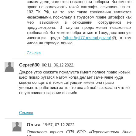
самом деле, является незаконным побором. Вы имеете
право не оплачивать такой «штраф», ссылаясь на ст.
192 ТК РФ, на то, что такие требования являются
незаконными, поскольку в трудовом праве штрафов как
мер взыскания в отношении сотрудников не
предусмотрено. В случае продолжения незаконных
требований Вы можете обратиться в Государственную
инспекцию труда (
https://git77.rostrud.gov.ru/
(link is
), в том
числе на горячую линию.
external)
Ссылка
Сергей30
. 06:11, 06.12.2022.
Доброе утро скажите пожалуста имеит полное право новый
шеф повар ругатся матом когда делает замечяние куда
можно сопщить в токой ситуащый имеит она право
увольнять работника за то что она эй всё высказала что иё
не устраивает зарание спасибо
Ссылка
Ольга
. 19:57, 07.12.2022.
Отвечает юрист СПб БОО «Перспективы» Анна