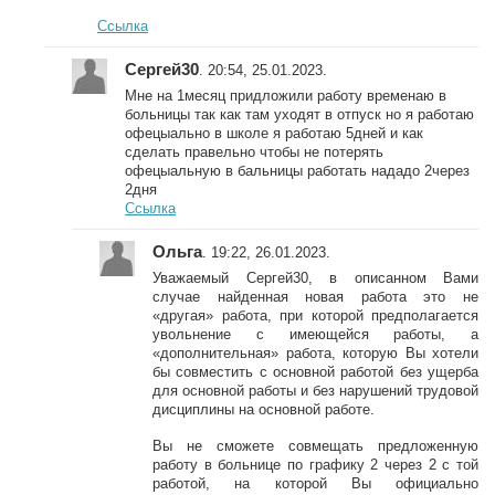
Ссылка
Сергей30
. 20:54, 25.01.2023.
Мне на 1месяц придложили работу временаю в
больницы так как там уходят в отпуск но я работаю
офецыально в школе я работаю 5дней и как
сделать правельно чтобы не потерять
офецыальную в бальницы работать нададо 2через
2дня
Ссылка
Ольга
. 19:22, 26.01.2023.
Уважаемый Сергей30, в описанном Вами
случае найденная новая работа это не
«другая» работа, при которой предполагается
увольнение с имеющейся работы, а
«дополнительная» работа, которую Вы хотели
бы совместить с основной работой без ущерба
для основной работы и без нарушений трудовой
дисциплины на основной работе.
Вы не сможете совмещать предложенную
работу в больнице по графику 2 через 2 с той
работой, на которой Вы официально