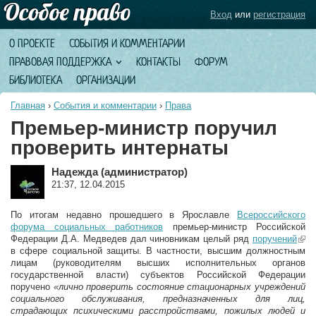
Вход
или
регистрация
О ПРОЕКТЕ
СОБЫТИЯ И КОММЕНТАРИИ
ПРАВОВАЯ ПОДДЕРЖКА
КОНТАКТЫ
ФОРУМ
БИБЛИОТЕКА
ОРГАНИЗАЦИИ
Главная
›
События и комментарии
›
Права
Премьер-министр поручил
проверить интернаты
Надежда (администратор)
21:37, 12.04.2015
По итогам недавно прошедшего в Ярославле
Всероссийского
форума социальных работников
премьер-министр Российской
Федерации Д.А. Медведев дал чиновникам целый ряд
поручений
(lin
в сфере социальной защиты. В частности, высшим должностным
exte
лицам (руководителям высших исполнительных органов
государственной власти) субъектов Российской Федерации
поручено
«лично проверить состояние стационарных учреждений
социального обслуживания, предназначенных для лиц,
страдающих психическими расстройствами, пожилых людей и