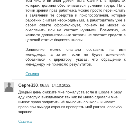
том числе питания детей, есть СанПиН, в пределах
которых должны обеспечиваться условия труда. Но с
точки зрения прав работника можно просто перечислить
в заявлении те средства и приспособления, которые
работник считает необходимыми, а работодатель уже в
своём ответе сформулирует, почему не может их
обеспечить или не считает нужными. Возможно, на
какие-то дополнительные затраты не хватает средств в
целевой статье бюджета школы.
Заявление можно сначала составить на имя
менеджера, а затем, если не будет изменений,
обратиться к директору, указав, что обращение к
менеджеру не принесло результатов.
Ссылка
Сергей30
. 06:59, 14.10.2022.
Добрый день скажите мне пожалуста есле в школе я беру
еду которую выкидывают так как иё много сделали мне
имеют право запритить иё выносить сошколы и имеют
право при выходи охраник проверять мой рюгзак спасибо
зарание
Ссылка