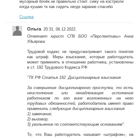
мусорный бочёк.не правельно стоит. сижу на кострюли
когда кушаю тк как сидеть негде зарание спасибо
Ссылка
Ольга
. 20:31, 06.12.2022.
Отвечает юрист СПб БОО «Перспективы» Анна
Удьярова:
Трудовой кодекс не предусматривает такого понятия
как штраф. Меры взыскания, которые работодатель
может применять в отношении работника, установлены
в ст. 192 Трудового Кодекса РФ:
"ТК РФ Статья 192. Дисциплинарные взыскания
За совершение дисциплинарного проступка, то есть
неисполнение или ненадлежащее исполнение
работником по его вине возложенных на него
трудовых обязанностей, работодатель имеет право
применить следующие дисциплинарные взыскания:
1) замечание;
2) выговор;
3) увольнение по соответствующим основаниям".
То, что Ваш работодатель называет «штрафом», на