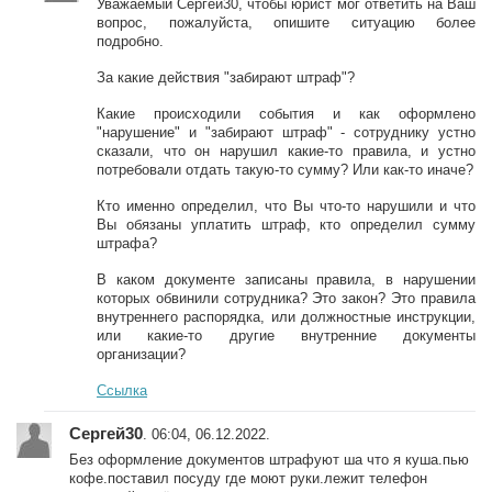
Уважаемый Сергей30, чтобы юрист мог ответить на Ваш
вопрос, пожалуйста, опишите ситуацию более
подробно.
За какие действия "забирают штраф"?
Какие происходили события и как оформлено
"нарушение" и "забирают штраф" - сотруднику устно
сказали, что он нарушил какие-то правила, и устно
потребовали отдать такую-то сумму? Или как-то иначе?
Кто именно определил, что Вы что-то нарушили и что
Вы обязаны уплатить штраф, кто определил сумму
штрафа?
В каком документе записаны правила, в нарушении
которых обвинили сотрудника? Это закон? Это правила
внутреннего распорядка, или должностные инструкции,
или какие-то другие внутренние документы
организации?
Ссылка
Сергей30
. 06:04, 06.12.2022.
Без оформление документов штрафуют ша что я куша.пью
кофе.поставил посуду где моют руки.лежит телефон