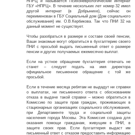
НПРЦ и называется Психоневрологический интернат
ГБУ «НПРЦ». В течение нескольких лет номер 32 имел
другой интернат (в Добрынихе), сейчас он
переименован в ГБУ Социальный дом (Дом социального
обслуживания) им. О.В.Кербикова. Так что ПНИ 32 на
данный момент не существует.
Чтобы разобраться в размере и составе своей пенсии,
Ваши знакомые могут обратиться в бухгалтерию своего
ПНИ с просьбой выдать письменный ответ о размере
пенсии и других получаемых ежемесячно выплат.
Если на устное обращение бухгалтерия отвечать не
станет – следует подать на имя директора
официальное письменное обращение с той же
просьбой.
Если в течение месяца ребятам не выдадут ни справки
о выплатах, ни письменного ответа с обоснованием
отказа в выдаче такой справки – можно обратиться в
Комиссию по защите прав граждан, проживающих в
стационарных организациях социального обслуживания,
при Департаменте труда и социальной защиты
населения города Москвы. Эта Комиссия создана для
оказания помощи гражданам, живущим в ПНИ, в
защите своих прав. Если бухгалтерия выдаст им
письменный ответ с отказом предоставить информацию