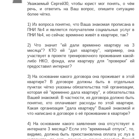
Уважаемый Сергей30, чтобы юрист мог понять, о чём
речь, и ответить на Ваш вопрос, опишите ситуацию
более чётко.
1) Из вопроса понятно, что Ваша знакомая прописана в
ПНИ №4 и является получателем социальных услуг в
ПНИ №4, но сейчас временно живёт в квартире, так?
2) Что значит "ей дали временно квартиру на 3
месяца"? КТО ей "дал квартиру", например, она
участвует в проекте тренировочного проживания какой-
либо НКО, фонда, или квартиру для "проверки" ей
предоставил интернат?
3) На основании какого договора она проживает в этой
квартире? В договоре должны быть в отдельных
пунктах чётко указаны обязательства той организации,
которая ей "временно дала квартиру", и обязательства
Вашей знакомой. В частности, из договора должно быть
понятно, кто оплачивает расходы по этой квартире.
Какая организация "дала квартиру" Вашей знакомой и
что написано в договоре о её проживании в квартире?
4) На основании какого заявления она отсутствует в
интернате 3 месяца? Если это "временный отпуск", то,
видимо, должна быть приостановлена оплата ус луз в