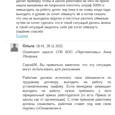
делал проверку чтобы в школе работники не чего не брали
нашли виновника иё попросили оплотить штраф 5000т.и
невыходить на роботу дотех пор пока я не скажу когда надо
выходить я думаю он хочит обмануть иё и потом сказать
что она не выходила неделю и постотье уволить обманым
путём он хочит сделать что в токой ситуацый делать можно
в токой ситуацый защитить себя (иё хотят обмонуть
)зарание спасибо
Ссылка
Ольга
. 18:41, 28.11.2022.
Отвечает юрист СПб БОО «Перспективы» Анна
Удьярова:
Сергей30, Вы правильно заметили, что эту ситуацию
могут использовать для увольнения.
Работник должен исполнять свои обязанности по
трудовому договору, выходить на работу по
установленному графику. Если менеджер запрещает
выходить на работу, нужно требовать у него
официальный приказ работодателя (то есть Приказ от
школы как от организации). С этим приказом работника
должны ознакомить, работник ставит под ним свою
подпись («Ознакомлен»).