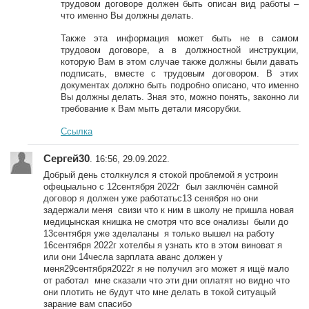
трудовом договоре должен быть описан вид работы –
что именно Вы должны делать.
Также эта информация может быть не в самом
трудовом договоре, а в должностной инструкции,
которую Вам в этом случае также должны были давать
подписать, вместе с трудовым договором. В этих
документах должно быть подробно описано, что именно
Вы должны делать. Зная это, можно понять, законно ли
требование к Вам мыть детали мясорубки.
Ссылка
Сергей30
. 16:56, 29.09.2022.
Добрый день столкнулся я стокой проблемой я устроин
офецыально с 12сентября 2022г был заключён самной
договор я должен уже работатьс13 сенября но они
задержали меня свизи что к ним в школу не пришла новая
медицынская книшка не смотря что все онализы были до
13сентября уже зделаланы я только вышел на работу
16сентября 2022г хотелбы я узнать кто в этом виноват я
или они 14чесла зарплата аванс должен у
меня29сентября2022г я не получил эго может я ищё мало
от работал мне сказали что эти дни оплатят но видно что
они плотить не будут что мне делать в токой ситуацый
зарание вам спасибо