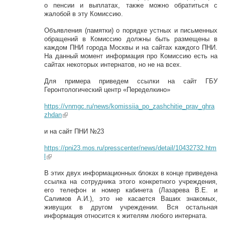
о пенсии и выплатах, также можно обратиться с
жалобой в эту Комиссию.
Объявления (памятки) о порядке устных и письменных
обращений в Комиссию должны быть размещены в
каждом ПНИ города Москвы и на сайтах каждого ПНИ.
На данный момент информация про Комиссию есть на
сайтах некоторых интернатов, но не на всех.
Для примера приведем ссылки на сайт ГБУ
Геронтологический центр «Переделкино»
https://vnmgc.ru/news/komissiia_po_zashchitie_prav_ghra
zhdan
(link is external)
и на сайт ПНИ №23
https://pni23.mos.ru/presscenter/news/detail/10432732.htm
l
(link is external)
В этих двух информационных блоках в конце приведена
ссылка на сотрудника этого конкретного учреждения,
его телефон и номер кабинета (Лазарева В.Е. и
Салимов А.И.), это не касается Ваших знакомых,
живущих в другом учреждении. Вся остальная
информация относится к жителям любого интерната.