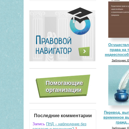
Осуществл
права на 
недееспособ
Заблоцкис Е
Перевод, вып
Последние комментарии
временное в
гражд..
Запись
ПНД – наблюдение без
Заблоцкис Е
согласия и посещения?
1