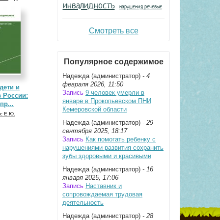
инвалидность
нарушения речевые
Смотреть все
Популярное содержимое
Надежда (администратор)
- 4
февраля 2026, 11:50
дети и
Запись
9 человек умерли в
 России:
январе в Прокопьевском ПНИ
пр...
Кемеровской области
с Е.Ю.
Надежда (администратор)
- 29
сентября 2025, 18:17
Запись
Как помогать ребенку с
нарушениями развития сохранить
зубы здоровыми и красивыми
Надежда (администратор)
- 16
января 2025, 17:06
Запись
Наставник и
сопровождаемая трудовая
деятельность
Надежда (администратор)
- 28