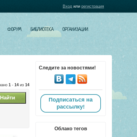
Вход
или
регистрация
ФОРУМ
БИБЛИОТЕКА
ОРГАНИЗАЦИИ
Следите за новостями!
зано
1
-
14
из
14
Подписаться на
рассылку!
Облако тегов