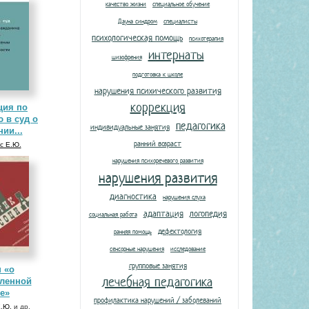
качество жизни
специальное обучение
Дауна синдром
специалисты
психологическая помощь
психотерапия
интернаты
шизофрения
подготовка к школе
нарушения психического развития
коррекция
ция по
 в суд о
педагогика
индивидуальные занятия
ии...
ранний возраст
с Е.Ю.
нарушения психоречевого развития
нарушения развития
диагностика
нарушения слуха
адаптация
логопедия
социальная работа
дефектология
ранняя помощь
сенсорные нарушения
исследование
групповые занятия
 «о
лечебная педагогика
ленной
е»
профилактика нарушений / заболеваний
Е.Ю.
и др.