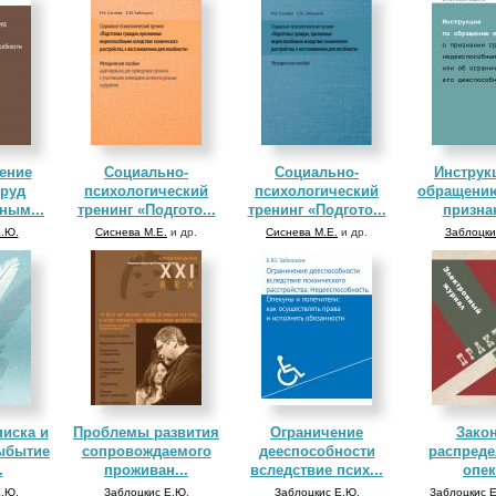
ение
Социально-
Социально-
Инструк
труд
психологический
психологический
обращению
ным...
тренинг «Подгото...
тренинг «Подгото...
признан
.Ю.
Сиснева М.Е.
и др.
Сиснева М.Е.
и др.
Заблоцки
иска и
Проблемы развития
Ограничение
Закон
ыбытие
сопровождаемого
дееспособности
распреде
.
проживан...
вследствие псих...
опек
.Ю.
Заблоцкис Е.Ю.
Заблоцкис Е.Ю.
Заблоцкис 