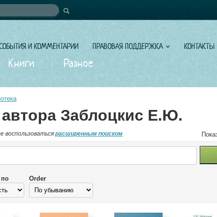
иска
СОБЫТИЯ И КОММЕНТАРИИ
ПРАВОВАЯ ПОДДЕРЖКА
КОНТАКТЫ
Книги
Разное
отека
 автора Заблоцкис Е.Ю.
е воспользоваться
расширенным поиском
Пока
 по
Order