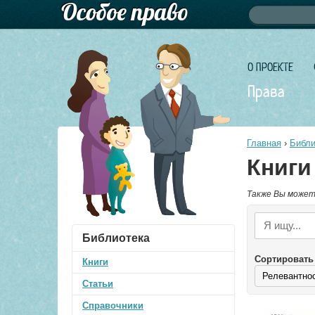
Форма по
Поиск
О ПРОЕКТЕ
Права
Главная
›
Библи
Книги
Также Вы может
Библиотека
Сортировать
Книги
Статьи
Справочники