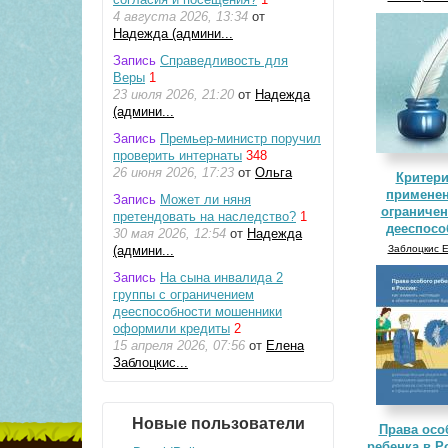
4 августа 2026, 13:34
от
Надежда (админи...
Запись
Справедливость для
Веры
1
23 июля 2026, 21:20
от
Надежда
(админи...
Запись
Премьер-министр поручил
проверить интернаты
348
26 июня 2026, 17:23
от
Ольга
Критер
примене
Запись
Может ли няня
ограниче
претендовать на наследство?
1
дееспособ
30 мая 2026, 12:54
от
Надежда
(админи...
Заблоцкис Е
Запись
На сына инвалида 2
группы с ограничением
дееспособности мошенники
оформили кредиты
2
15 апреля 2026, 07:56
от
Елена
Заблоцкис...
Новые пользователи
Права осо
ребенка в Р