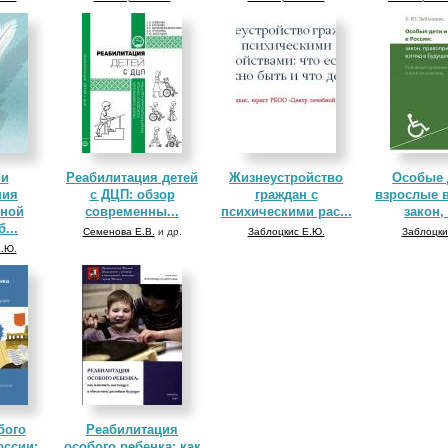
ии
Реабилитация детей
Жизнеустройство
Особые 
ния
с ДЦП: обзор
граждан с
взрослые в
нной
современны...
психическими рас...
закон, 
...
Семенова Е.В.
и др.
Заблоцкис Е.Ю.
Заблоцки
.Ю.
бого
Реабилитация
оссии:
особого ребенка: как