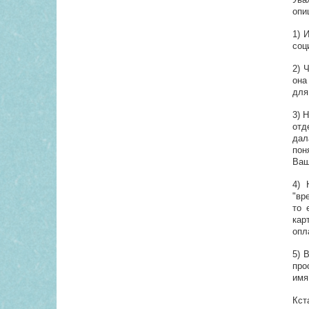
опи
1) 
соц
2) 
она
для
3) 
отд
дал
пон
Ваш
4) 
"вр
то 
кар
опл
5) 
про
имя
Кст