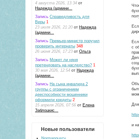
4 августа 2026, 13:34
от
Что
Надежда (админи...
бух
пол
Запись
Справедливость для
Веры
1
Есл
23 июля 2026, 21:20
от
Надежда
дир
(админи...
Запись
Премьер-министр поручил
Есл
проверить интернаты
348
с о
26 июня 2026, 17:23
от
Ольга
пра
Деп
Запись
Может ли няня
соз
претендовать на наследство?
1
бух
30 мая 2026, 12:54
от
Надежда
вып
(админи...
Объ
Запись
На сына инвалида 2
быт
группы с ограничением
мом
дееспособности мошенники
оформили кредиты
2
Для
15 апреля 2026, 07:56
от
Елена
Заблоцкис...
htt
и н
Новые пользователи
http
Normanquazy