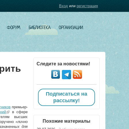
Вход
или
регистрация
ФОРУМ
БИБЛИОТЕКА
ОРГАНИЗАЦИИ
Следите за новостями!
рить
Подписаться на
рассылку!
тников
премьер-
ений
(link is external)
в сфере
телям высших
Похожие материалы
поручено
«лично
азначенных для