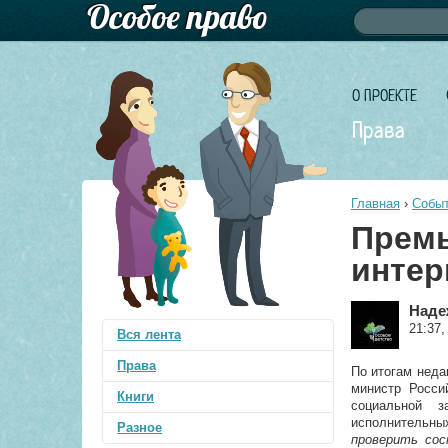
Форма по
Поиск
О ПРОЕКТЕ
Права
Главная
›
Событ
Премь
интер
Наде
21:37,
Вся лента
Права
По итогам нед
министр Росс
Книги
социальной 
исполнительны
Разное
проверить сос