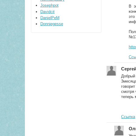
Josephpot
В э
кон
Davidcit
это
DanielPeM
инф
Donniegesse
Пол
№13
htt
Ссы
Серге
Добрый 
3месяца
говорит
смотря 
теперь 
Ссылка
Ол
Ува