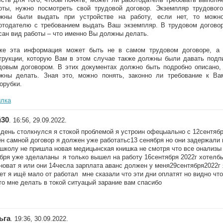
оты, нужно посмотреть свой трудовой договор. Экземпляр трудовог
жны были выдать при устройстве на работу, если нет, то можно
отодателю с требованием выдать Ваш экземпляр. В трудовом догово
сан вид работы – что именно Вы должны делать.
же эта информация может быть не в самом трудовом договоре, а
трукции, которую Вам в этом случае также должны были давать подпи
довым договором. В этих документах должно быть подробно описано,
жны делать. Зная это, можно понять, законно ли требование к В
орубки.
лка
й30
. 16:56, 29.09.2022.
день столкнулся я стокой проблемой я устроин офецыально с 12сентяб
н самной договор я должен уже работатьс13 сенября но они задержали 
 школу не пришла новая медицынская книшка не смотря что все онализ
бря уже зделаланы я только вышел на работу 16сентября 2022г хотелбы 
новат я или они 14чесла зарплата аванс должен у меня29сентября2022г 
ет я ищё мало от работал мне сказали что эти дни оплатят но видно что
то мне делать в токой ситуацый зарание вам спасибо
ьга
. 19:36, 30.09.2022.