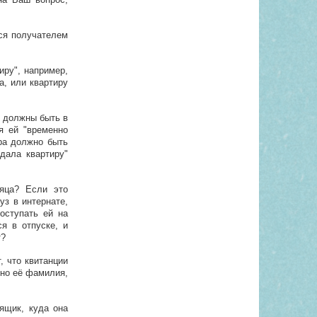
ся получателем
иру", например,
а, или квартиру
е должны быть в
ая ей "временно
ора должно быть
"дала квартиру"
сяца? Если это
уз в интернате,
оступать ей на
я в отпуске, и
т?
, что квитанции
нно её фамилия,
 ящик, куда она