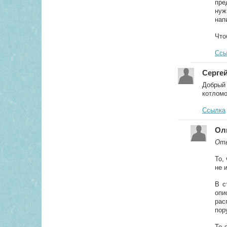
пре
нуж
нап
Что
Ссы
Серге
Добрый 
котломо
Ссылка
Ол
Отв
То,
не 
В с
опи
рас
пор
То 