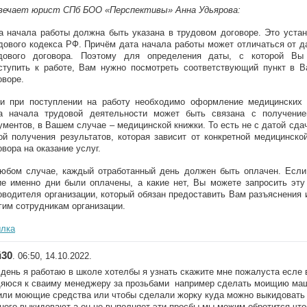
ечает юрист СПб БОО «Перспективы» Анна Удьярова:
а начала работы должна быть указана в трудовом договоре. Это устан
дового кодекса РФ. Причём дата начала работы может отличаться от 
дового договора. Поэтому для определения даты, с которой В
ступить к работе, Вам нужно посмотреть соответствующий пункт в 
оворе.
и при поступлении на работу необходимо оформление медицинских 
а начала трудовой деятельности может быть связана с получени
ументов, в Вашем случае – медицинской книжки. То есть не с датой сдач
ой получения результатов, которая зависит от конкретной медицинско
овора на оказание услуг.
юбом случае, каждый отработанный день должен быть оплачен. Если
ие именно дни были оплачены, а какие нет, Вы можете запросить эт
оводителя организации, который обязан предоставить Вам разъяснения 
гим сотрудникам организации.
лка
й30
. 06:50, 14.10.2022.
день я работаю в школе хотелбы я узнать скажите мне пожалуста есле
щяюся к сваиму менеджеру за прозьбами например сделать моищию ма
ли моющие средства или чтобы сделали жорку куда можно выкидовать 
ного выкидовают а он не выполняет эти просбы мы можим обротится чт