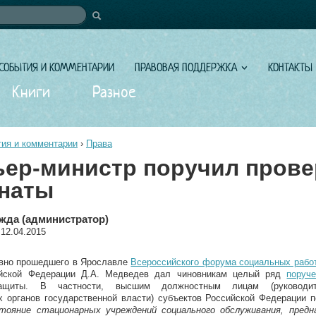
иска
СОБЫТИЯ И КОММЕНТАРИИ
ПРАВОВАЯ ПОДДЕРЖКА
КОНТАКТЫ
Книги
Разное
ия и комментарии
›
Права
ер-министр поручил прове
наты
жда (администратор)
 12.04.2015
авно прошедшего в Ярославле
Всероссийского форума социальных рабо
ийской Федерации Д.А. Медведев дал чиновникам целый ряд
поруч
защиты. В частности, высшим должностным лицам (руководи
х органов государственной власти) субъектов Российской Федерации 
тояние стационарных учреждений социального обслуживания, предн