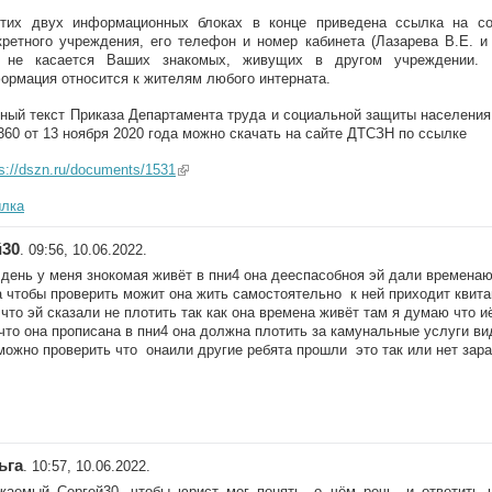
тих двух информационных блоках в конце приведена ссылка на со
кретного учреждения, его телефон и номер кабинета (Лазарева В.Е. и
 не касается Ваших знакомых, живущих в другом учреждении. 
ормация относится к жителям любого интерната.
ный текст Приказа Департамента труда и социальной защиты населени
60 от 13 ноября 2020 года можно скачать на сайте ДТСЗН по ссылке
ps://dszn.ru/documents/1531
(link is external)
лка
й30
. 09:56, 10.06.2022.
день у меня знокомая живёт в пни4 она дееспасобноя эй дали временаю
 чтобы проверить можит она жить самостоятельно к ней приходит квит
 что эй сказали не плотить так как она времена живёт там я думаю что 
что она прописана в пни4 она должна плотить за камунальные услуги ви
можно проверить что онаили другие ребята прошли это так или нет зар
ьга
. 10:57, 10.06.2022.
жаемый Сергей30, чтобы юрист мог понять, о чём речь, и ответить 