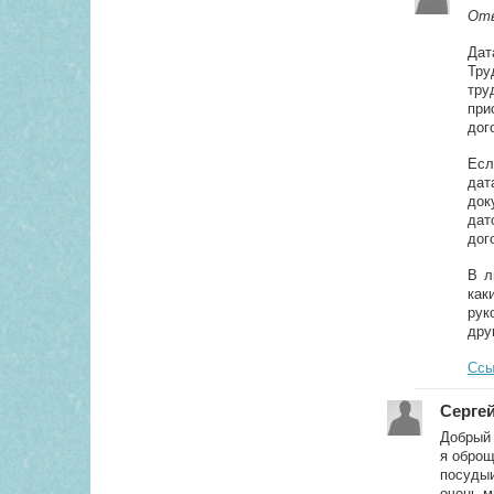
Отв
Дат
Тру
тру
при
дог
Есл
дат
док
дат
дог
В л
как
рук
дру
Ссы
Серге
Добрый 
я обро
посудыи
очень м