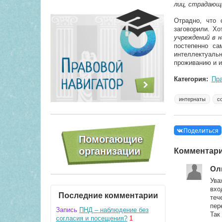
лиц, страдающ
Отрадно, что 
заговорили. Хо
учреждений в н
постепенно са
интеллектуаль
проживанию и и
Категория:
Пр
интернаты
с
Поделиться
Комментар
Ол
Ува
вхо
Последние комментарии
теч
пер
Запись
ПНД – наблюдение без
Так
согласия и посещения?
1