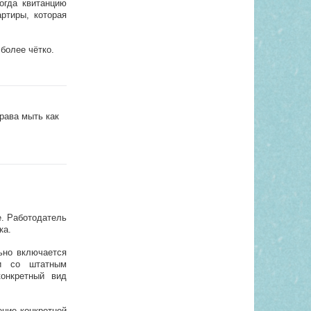
огда квитанцию
ртиры, которая
более чётко.
рава мыть как
е. Работодатель
ка.
льно включается
ии со штатным
конкретный вид
ение конкретной