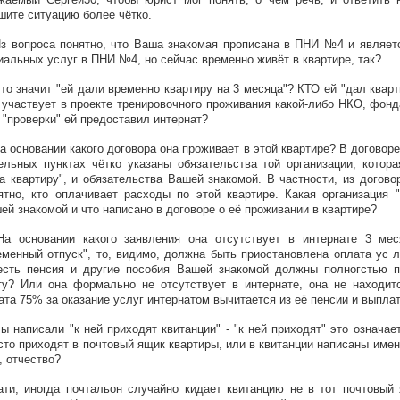
шите ситуацию более чётко.
Из вопроса понятно, что Ваша знакомая прописана в ПНИ №4 и являет
иальных услуг в ПНИ №4, но сейчас временно живёт в квартире, так?
Что значит "ей дали временно квартиру на 3 месяца"? КТО ей "дал кварт
 участвует в проекте тренировочного проживания какой-либо НКО, фонд
 "проверки" ей предоставил интернат?
На основании какого договора она проживает в этой квартире? В договор
ельных пунктах чётко указаны обязательства той организации, котор
а квартиру", и обязательства Вашей знакомой. В частности, из догов
ятно, кто оплачивает расходы по этой квартире. Какая организация 
ей знакомой и что написано в договоре о её проживании в квартире?
На основании какого заявления она отсутствует в интернате 3 ме
еменный отпуск", то, видимо, должна быть приостановлена оплата ус л
есть пенсия и другие пособия Вашей знакомой должны полногстью п
ту? Или она формально не отсутствует в интернате, она не находитс
ата 75% за оказание услуг интернатом вычитается из её пенсии и выпла
Вы написали "к ней приходят квитанции" - "к ней приходят" это означает
сто приходят в почтовый ящик квартиры, или в квитанции написаны име
, отчество?
ати, иногда почтальон случайно кидает квитанцию не в тот почтовый