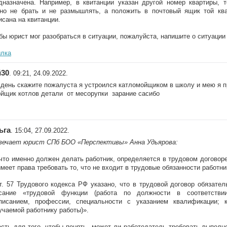
дназначена. Например, в квитанции указан другой номер квартиры, т
но не брать и не размышлять, а положить в почтовый ящик той ква
исана на квитанции.
бы юрист мог разобраться в ситуации, пожалуйста, напишите о ситуации 
лка
й30
. 09:21, 24.09.2022.
день скажите пожалуста я устроился катломойщиком в школу и мею я п
йщик котлов детали от месорупки зарание сасибо
ьга
. 15:04, 27.09.2022.
ечает юрист СПб БОО «Перспективы» Анна Удьярова:
 что именно должен делать работник, определяется в трудовом договор
имеет права требовать то, что не входит в трудовые обязанности работни
т. 57 Трудового кодекса РФ указано, что в трудовой договор обязате
сание «трудовой функции (работа по должности в соответств
писанием, профессии, специальности с указанием квалификации; 
учаемой работнику работы)».
есть для того, чтобы понять, может ли работодатель требовать выполн