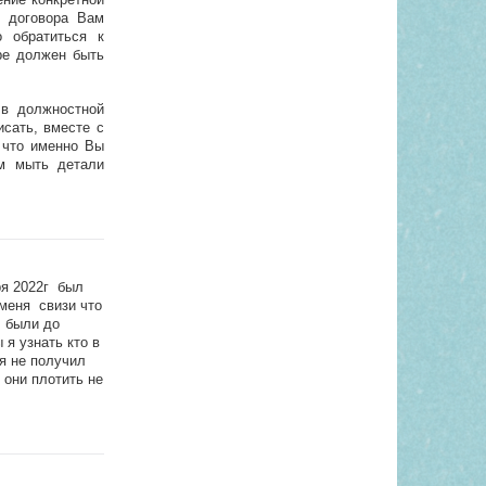
о договора Вам
 обратиться к
ре должен быть
 в должностной
сать, вместе с
 что именно Вы
ам мыть детали
ря 2022г был
меня свизи что
ы были до
я узнать кто в
я не получил
 они плотить не