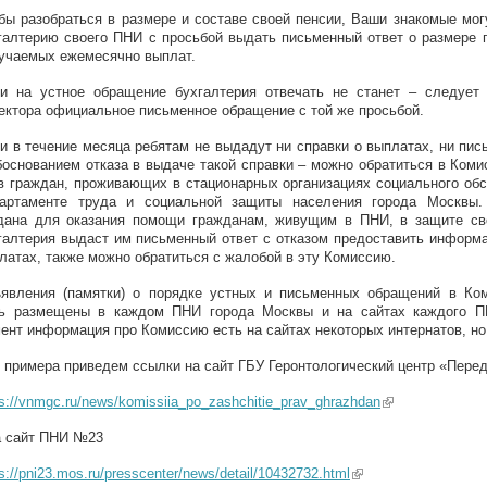
бы разобраться в размере и составе своей пенсии, Ваши знакомые мог
галтерию своего ПНИ с просьбой выдать письменный ответ о размере 
учаемых ежемесячно выплат.
и на устное обращение бухгалтерия отвечать не станет – следует
ектора официальное письменное обращение с той же просьбой.
и в течение месяца ребятам не выдадут ни справки о выплатах, ни пис
боснованием отказа в выдаче такой справки – можно обратиться в Ком
в граждан, проживающих в стационарных организациях социального об
артаменте труда и социальной защиты населения города Москвы.
дана для оказания помощи гражданам, живущим в ПНИ, в защите св
галтерия выдаст им письменный ответ с отказом предоставить информ
латах, также можно обратиться с жалобой в эту Комиссию.
явления (памятки) о порядке устных и письменных обращений в К
ь размещены в каждом ПНИ города Москвы и на сайтах каждого П
ент информация про Комиссию есть на сайтах некоторых интернатов, но 
 примера приведем ссылки на сайт ГБУ Геронтологический центр «Пере
ps://vnmgc.ru/news/komissiia_po_zashchitie_prav_ghrazhdan
(link is external)
а сайт ПНИ №23
s://pni23.mos.ru/presscenter/news/detail/10432732.html
(link is external)