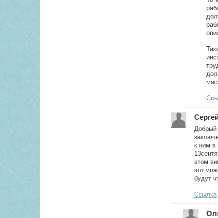
раб
дол
раб
опи
Так
инс
тру
дол
мяс
Ссы
Серге
Добрый 
заключё
к ним в
13сентя
этом ви
эго мож
будут ч
Ссылка
Ол