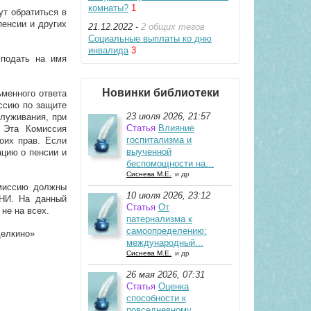
комнаты?
1
ут обратиться в
пенсии и других
21.12.2022 -
2 общих тегов
Социальные выплаты ко дню
инвалида
3
 подать на имя
Новинки библиотеки
ьменного ответа
иссию по защите
23 июля 2026, 21:57
служивания, при
Статья
Влияние
 Эта Комиссия
госпитализма и
оих прав. Если
выученной
ацию о пенсии и
беспомощности на...
Сиснева М.Е.
и др
омиссию должны
10 июля 2026, 23:12
НИ. На данный
Статья
От
не на всех.
патернализма к
самоопределению:
делкино»
международный...
Сиснева М.Е.
и др
26 мая 2026, 07:31
Статья
Оценка
способности к
повседневному...