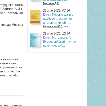
Бартенев Д.Г.
трудника этого
 Салимов А.И.),
23 мая 2026, 07:56
Вся остальная
Книга
Первые шаги в
подборе и освоении
альтернативной и...
я города Москвы
Караневская О.В.
и др
21 мая 2026, 10:44
Книга
Материалы VI
Всероссийской научно-
практической...
 квартиру на
анщый а она
иё проверяют не
дно только так
ание спасибо
на Ваш вопрос,