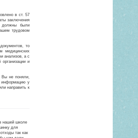
овлено в ст. 57
даты заключения
ы должны были
Вашем трудовом
документов, то
ем медицинских
и анализов, а с
й организации и
 Вы не поняли,
у информацию у
или направить к
 в нашей школе
шинку для
отходы так как
обы нам дали