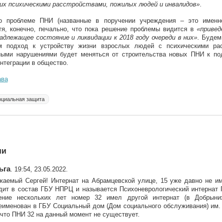
их психическими расстройствами, пожилых людей и инвалидов»
.
о проблеме ПНИ (названные в поручении учреждения – это именн
тя, конечно, печально, что пока решение проблемы видится в
«привед
адлежащее состояние и ликвидации к 2018 году очереди в них»
. Будем
м подход к устройству жизни взрослых людей с психическими ра
ными нарушениями будет меняться от строительства новых ПНИ к п
нтеграции в общество.
ава
оциальная защита
ии
ьга
. 19:54, 23.05.2022.
жаемый Сергей! Интернат на Абрамцевской улице, 15 уже давно не им
дит в состав ГБУ НПРЦ и называется Психоневрологический интернат
ение нескольких лет номер 32 имел другой интернат (в Добрыни
еименован в ГБУ Социальный дом (Дом социального обслуживания) им.
 что ПНИ 32 на данный момент не существует.