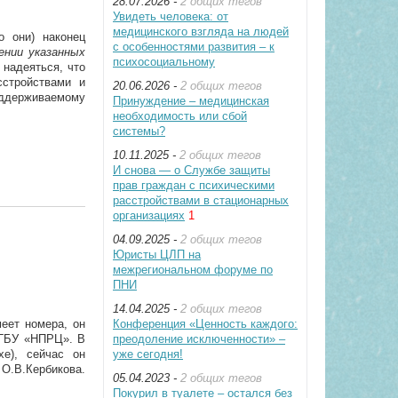
28.07.2026 -
2 общих тегов
Увидеть человека: от
медицинского взгляда на людей
о они) наконец
с особенностями развития – к
ении указанных
психосоциальному
 надеяться, что
сстройствами и
20.06.2026 -
2 общих тегов
оддерживаемому
Принуждение – медицинская
необходимость или сбой
системы?
10.11.2025 -
2 общих тегов
И снова — о Службе защиты
прав граждан с психическими
расстройствами в стационарных
организациях
1
04.09.2025 -
2 общих тегов
Юристы ЦЛП на
межрегиональном форуме по
ПНИ
14.04.2025 -
2 общих тегов
еет номера, он
Конференция «Ценность каждого:
 ГБУ «НПРЦ». В
преодоление исключенности» –
хе), сейчас он
уже сегодня!
 О.В.Кербикова.
05.04.2023 -
2 общих тегов
Покурил в туалете – остался без