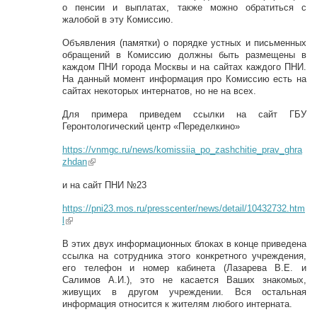
о пенсии и выплатах, также можно обратиться с
жалобой в эту Комиссию.
Объявления (памятки) о порядке устных и письменных
обращений в Комиссию должны быть размещены в
каждом ПНИ города Москвы и на сайтах каждого ПНИ.
На данный момент информация про Комиссию есть на
сайтах некоторых интернатов, но не на всех.
Для примера приведем ссылки на сайт ГБУ
Геронтологический центр «Переделкино»
https://vnmgc.ru/news/komissiia_po_zashchitie_prav_ghra
zhdan
(link is external)
и на сайт ПНИ №23
https://pni23.mos.ru/presscenter/news/detail/10432732.htm
l
(link is external)
В этих двух информационных блоках в конце приведена
ссылка на сотрудника этого конкретного учреждения,
его телефон и номер кабинета (Лазарева В.Е. и
Салимов А.И.), это не касается Ваших знакомых,
живущих в другом учреждении. Вся остальная
информация относится к жителям любого интерната.