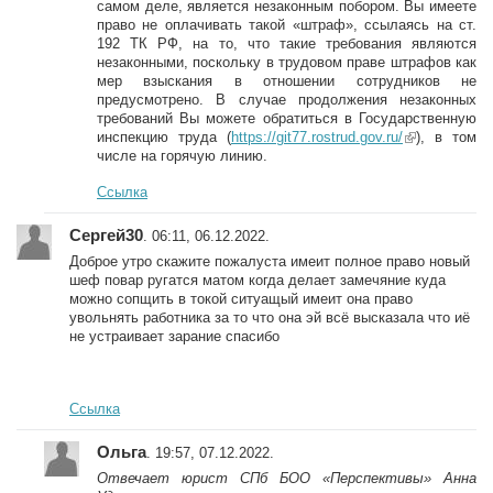
самом деле, является незаконным побором. Вы имеете
право не оплачивать такой «штраф», ссылаясь на ст.
192 ТК РФ, на то, что такие требования являются
незаконными, поскольку в трудовом праве штрафов как
мер взыскания в отношении сотрудников не
предусмотрено. В случае продолжения незаконных
требований Вы можете обратиться в Государственную
инспекцию труда (
https://git77.rostrud.gov.ru/
(link is
), в том
числе на горячую линию.
external)
Ссылка
Сергей30
. 06:11, 06.12.2022.
Доброе утро скажите пожалуста имеит полное право новый
шеф повар ругатся матом когда делает замечяние куда
можно сопщить в токой ситуащый имеит она право
увольнять работника за то что она эй всё высказала что иё
не устраивает зарание спасибо
Ссылка
Ольга
. 19:57, 07.12.2022.
Отвечает юрист СПб БОО «Перспективы» Анна