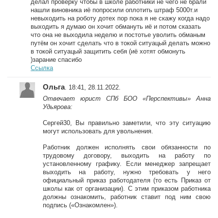
делал проверку чтобы в школе работники не чего не брали
нашли виновника иё попросили оплотить штраф 5000т.и
невыходить на роботу дотех пор пока я не скажу когда надо
выходить я думаю он хочит обмануть иё и потом сказать
что она не выходила неделю и постотье уволить обманым
путём он хочит сделать что в токой ситуацый делать можно
в токой ситуацый защитить себя (иё хотят обмонуть
)зарание спасибо
Ссылка
Ольга
. 18:41, 28.11.2022.
Отвечает юрист СПб БОО «Перспективы» Анна
Удьярова:
Сергей30, Вы правильно заметили, что эту ситуацию
могут использовать для увольнения.
Работник должен исполнять свои обязанности по
трудовому договору, выходить на работу по
установленному графику. Если менеджер запрещает
выходить на работу, нужно требовать у него
официальный приказ работодателя (то есть Приказ от
школы как от организации). С этим приказом работника
должны ознакомить, работник ставит под ним свою
подпись («Ознакомлен»).