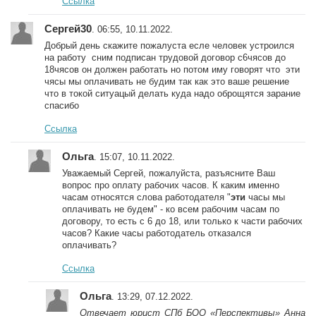
Ссылка
Сергей30
. 06:55, 10.11.2022.
Добрый день скажите пожалуста есле человек устроился
на работу сним подписан трудовой договор с6чясов до
18чясов он должен работать но потом иму говорят что эти
чясы мы оплачивать не будим так как это ваше решение
что в токой ситуацый делать куда надо оброщятся зарание
спасибо
Ссылка
Ольга
. 15:07, 10.11.2022.
Уважаемый Сергей, пожалуйста, разъясните Ваш
вопрос про оплату рабочих часов. К каким именно
часам относятся слова работодателя "
эти
часы мы
оплачивать не будем" - ко всем рабочим часам по
договору, то есть с 6 до 18, или только к части рабочих
часов? Какие часы работодатель отказался
оплачивать?
Ссылка
Ольга
. 13:29, 07.12.2022.
Отвечает юрист СПб БОО «Перспективы» Анна