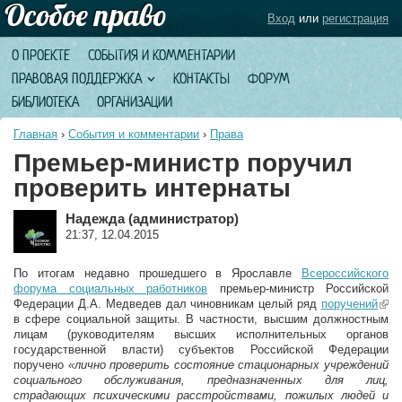
Вход
или
регистрация
О ПРОЕКТЕ
СОБЫТИЯ И КОММЕНТАРИИ
ПРАВОВАЯ ПОДДЕРЖКА
КОНТАКТЫ
ФОРУМ
БИБЛИОТЕКА
ОРГАНИЗАЦИИ
Главная
›
События и комментарии
›
Права
Премьер-министр поручил
проверить интернаты
Надежда (администратор)
21:37, 12.04.2015
По итогам недавно прошедшего в Ярославле
Всероссийского
форума социальных работников
премьер-министр Российской
Федерации Д.А. Медведев дал чиновникам целый ряд
поручений
(lin
в сфере социальной защиты. В частности, высшим должностным
exte
лицам (руководителям высших исполнительных органов
государственной власти) субъектов Российской Федерации
поручено
«лично проверить состояние стационарных учреждений
социального обслуживания, предназначенных для лиц,
страдающих психическими расстройствами, пожилых людей и