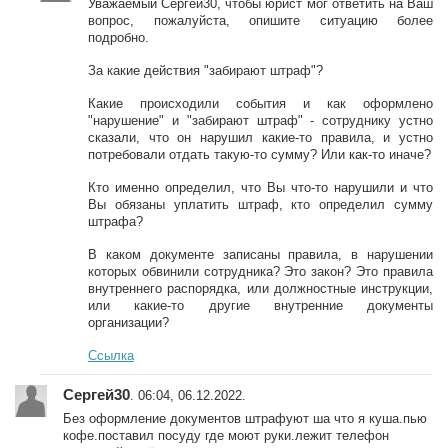
Уважаемый Сергей30, чтобы юрист мог ответить на Ваш
вопрос, пожалуйста, опишите ситуацию более
подробно.
За какие действия "забирают штраф"?
Какие происходили события и как оформлено
"нарушение" и "забирают штраф" - сотруднику устно
сказали, что он нарушил какие-то правила, и устно
потребовали отдать такую-то сумму? Или как-то иначе?
Кто именно определил, что Вы что-то нарушили и что
Вы обязаны уплатить штраф, кто определил сумму
штрафа?
В каком документе записаны правила, в нарушении
которых обвинили сотрудника? Это закон? Это правила
внутреннего распорядка, или должностные инструкции,
или какие-то другие внутренние документы
организации?
Ссылка
Сергей30
. 06:04, 06.12.2022.
Без оформление документов штрафуют ша что я куша.пью
кофе.поставил посуду где моют руки.лежит телефон