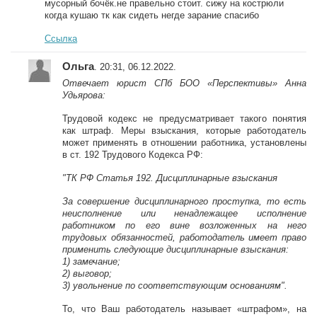
мусорный бочёк.не правельно стоит. сижу на кострюли
когда кушаю тк как сидеть негде зарание спасибо
Ссылка
Ольга
. 20:31, 06.12.2022.
Отвечает юрист СПб БОО «Перспективы» Анна
Удьярова:
Трудовой кодекс не предусматривает такого понятия
как штраф. Меры взыскания, которые работодатель
может применять в отношении работника, установлены
в ст. 192 Трудового Кодекса РФ:
"ТК РФ Статья 192. Дисциплинарные взыскания
За совершение дисциплинарного проступка, то есть
неисполнение или ненадлежащее исполнение
работником по его вине возложенных на него
трудовых обязанностей, работодатель имеет право
применить следующие дисциплинарные взыскания:
1) замечание;
2) выговор;
3) увольнение по соответствующим основаниям".
То, что Ваш работодатель называет «штрафом», на