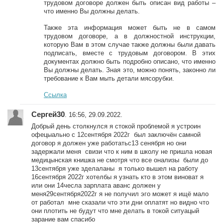
трудовом договоре должен быть описан вид работы –
что именно Вы должны делать.
Также эта информация может быть не в самом
трудовом договоре, а в должностной инструкции,
которую Вам в этом случае также должны были давать
подписать, вместе с трудовым договором. В этих
документах должно быть подробно описано, что именно
Вы должны делать. Зная это, можно понять, законно ли
требование к Вам мыть детали мясорубки.
Ссылка
Сергей30
. 16:56, 29.09.2022.
Добрый день столкнулся я стокой проблемой я устроин
офецыально с 12сентября 2022г был заключён самной
договор я должен уже работатьс13 сенября но они
задержали меня свизи что к ним в школу не пришла новая
медицынская книшка не смотря что все онализы были до
13сентября уже зделаланы я только вышел на работу
16сентября 2022г хотелбы я узнать кто в этом виноват я
или они 14чесла зарплата аванс должен у
меня29сентября2022г я не получил эго может я ищё мало
от работал мне сказали что эти дни оплатят но видно что
они плотить не будут что мне делать в токой ситуацый
зарание вам спасибо