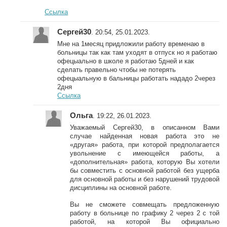
Ссылка
Сергей30
. 20:54, 25.01.2023.
Мне на 1месяц придложили работу временаю в
больницы так как там уходят в отпуск но я работаю
офецыально в школе я работаю 5дней и как
сделать правельно чтобы не потерять
офецыальную в бальницы работать нададо 2через
2дня
Ссылка
Ольга
. 19:22, 26.01.2023.
Уважаемый Сергей30, в описанном Вами
случае найденная новая работа это не
«другая» работа, при которой предполагается
увольнение с имеющейся работы, а
«дополнительная» работа, которую Вы хотели
бы совместить с основной работой без ущерба
для основной работы и без нарушений трудовой
дисциплины на основной работе.
Вы не сможете совмещать предложенную
работу в больнице по графику 2 через 2 с той
работой, на которой Вы официально