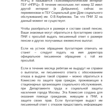
НПРЦ и называется Психоневрологический интернат
ГБУ «НПРЦ». В течение нескольких лет номер 32 имел
другой интернат (в Добрынихе), сейчас он
переименован в ГБУ Социальный дом (Дом социального
обслуживания) им. О.В.Кербикова. Так что ПНИ 32 на
данный момент не существует.
Чтобы разобраться в размере и составе своей пенсии,
Ваши знакомые могут обратиться в бухгалтерию своего
ПНИ с просьбой выдать письменный ответ о размере
пенсии и других получаемых ежемесячно выплат.
Если на устное обращение бухгалтерия отвечать не
станет – следует подать на имя директора
официальное письменное обращение с той же
просьбой.
Если в течение месяца ребятам не выдадут ни справки
о выплатах, ни письменного ответа с обоснованием
отказа в выдаче такой справки – можно обратиться в
Комиссию по защите прав граждан, проживающих в
стационарных организациях социального обслуживания,
при Департаменте труда и социальной защиты
населения города Москвы. Эта Комиссия создана для
оказания помощи гражданам, живущим в ПНИ, в
защите своих прав. Если бухгалтерия выдаст им
письменный ответ с отказом предоставить информацию