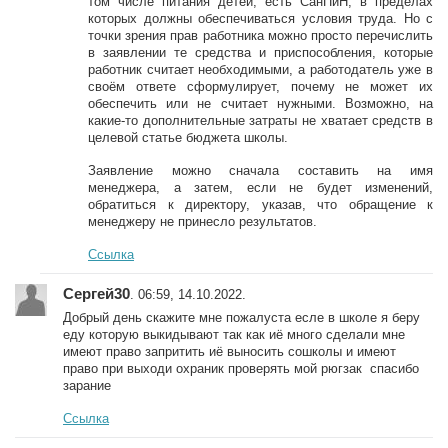
том числе питания детей, есть СанПиН, в пределах
которых должны обеспечиваться условия труда. Но с
точки зрения прав работника можно просто перечислить
в заявлении те средства и приспособления, которые
работник считает необходимыми, а работодатель уже в
своём ответе сформулирует, почему не может их
обеспечить или не считает нужными. Возможно, на
какие-то дополнительные затраты не хватает средств в
целевой статье бюджета школы.
Заявление можно сначала составить на имя
менеджера, а затем, если не будет изменений,
обратиться к директору, указав, что обращение к
менеджеру не принесло результатов.
Ссылка
Сергей30
. 06:59, 14.10.2022.
Добрый день скажите мне пожалуста есле в школе я беру
еду которую выкидывают так как иё много сделали мне
имеют право запритить иё выносить сошколы и имеют
право при выходи охраник проверять мой рюгзак спасибо
зарание
Ссылка