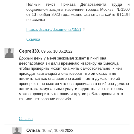
Полный текст Приказа Департамента труда и
социальной защиты населения города Москвы №1360
от 13 ноября 2020 года можно скачать на сайте ДТСЗН
по ссылке
https://dszn.ru/documents/1531
(link is external)
Ссылка
Сергей30
. 09:56, 10.06.2022.
Добрый день у меня знокомая живёт в пни4 она
дееспасобноя эй дали временаю квартиру на 3месяца
чтобы проверить можит она жить самостоятельно к ней
приходит квитанщый а она говорит что эй сказали не
плотить так как она времена живёт там я думаю что иё
проверяют не смотря что она прописана в пни4 она должна
плотить за камунальные услуги видно только так теперь
можно проверить что онаили другие ребята прошли это
так или нет зарание спасибо
Ссылка
Ольга
. 10:57, 10.06.2022.