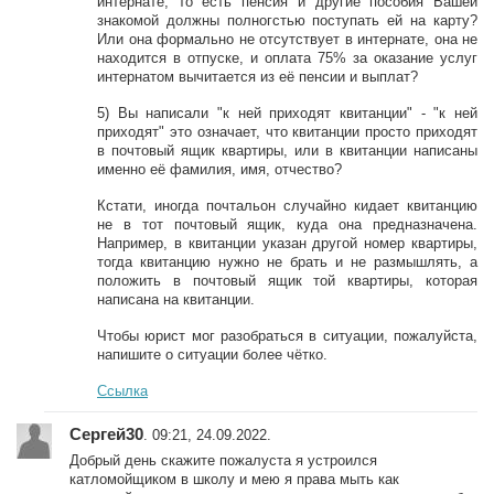
интернате, то есть пенсия и другие пособия Вашей
знакомой должны полногстью поступать ей на карту?
Или она формально не отсутствует в интернате, она не
находится в отпуске, и оплата 75% за оказание услуг
интернатом вычитается из её пенсии и выплат?
5) Вы написали "к ней приходят квитанции" - "к ней
приходят" это означает, что квитанции просто приходят
в почтовый ящик квартиры, или в квитанции написаны
именно её фамилия, имя, отчество?
Кстати, иногда почтальон случайно кидает квитанцию
не в тот почтовый ящик, куда она предназначена.
Например, в квитанции указан другой номер квартиры,
тогда квитанцию нужно не брать и не размышлять, а
положить в почтовый ящик той квартиры, которая
написана на квитанции.
Чтобы юрист мог разобраться в ситуации, пожалуйста,
напишите о ситуации более чётко.
Ссылка
Сергей30
. 09:21, 24.09.2022.
Добрый день скажите пожалуста я устроился
катломойщиком в школу и мею я права мыть как