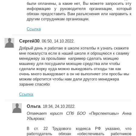
были оплачены, а какие нет, Вы можете запросить эту
информацию у руководителя организации, который
обязан предоставить Вам разъяснения или направить к
другим сотрудникам организации.
Ссылка
Сергей30
. 06:50, 14.10.2022.
Добрый день я работаю в школе хотелбы я узнать скажите
мне пожалуста есле в нашей школе я оброщяюся к сваиму
менеджеру за прозьбами например сделать моищию
машинку для посудыили моющие средства или чтобы
сделали жорку куда можно выкидовать отходы так как
очень много выкидовают а он не выполняет эти просбы мы
можим обротится чтобы нам дали другого менеджера
зарание спасибо
Ссылка
Ольга
. 18:34, 24.10.2022.
Отвечает юрист СПб БОО «Перспективы» Анна
Удьярова:
В ст. 22 Трудового кодекса РФ указано, что
работодатель обязан «обеспечивать работников