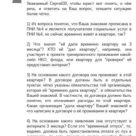
Уважаемый Сергей30, чтобы юрист мог понять, о чём
речь, и ответить на Ваш вопрос, опишите ситуацию
более чётко.
1) Из вопроса понятно, что Ваша знакомая прописана в
ПНИ №4 и является получателем социальных услуг в
ПНИ №4, но сейчас временно живёт в квартире, так?
2) Что значит "ей дали временно квартиру на 3
месяца"? КТО ей "дал квартиру", например, она
участвует в проекте тренировочного проживания какой-
либо НКО, фонда, или квартиру для "проверки" ей
предоставил интернат?
3) На основании какого договора она проживает в этой
квартире? В договоре должны быть в отдельных
пунктах чётко указаны обязательства той организации,
которая ей "временно дала квартиру", и обязательства
Вашей знакомой. В частности, из договора должно быть
понятно, кто оплачивает расходы по этой квартире.
Какая организация "дала квартиру" Вашей знакомой и
что написано в договоре о её проживании в квартире?
4) На основании какого заявления она отсутствует в
интернате 3 месяца? Если это "временный отпуск", то,
видимо, должна быть приостановлена оплата ус луз в