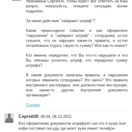
Уважаемый Сергей30, чтобы юрист мог ответить на Ваш
вопрос, пожалуйста, опишите ситуацию более
подробно.
За какие действия "забирают штраф"?
Какие происходили события и как оформлено
"нарушение" и "забирают штраф" - сотруднику устно
сказали, что он нарушил какие-то правила, и устно
потребовали отдать такую-то сумму? Или как-то иначе?
Кто именно определил, что Вы что-то нарушили и что
Вы обязаны уплатить штраф, кто определил сумму
штрафа?
В каком документе записаны правила, в нарушении
которых обвинили сотрудника? Это закон? Это правила
внутреннего распорядка, или должностные инструкции,
или какие-то другие внутренние документы
организации?
Ссылка
Сергей30
. 06:04, 06.12.2022.
Без оформление документов штрафуют ша что я куша.пью
кофе.поставил посуду где моют руки.лежит телефон