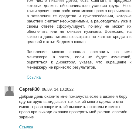
том числе питания детей, есть СанПиН, в пределах
которых должны обеспечиваться условия труда. Но с
точки зрения прав работника можно просто перечислить
в заявлении те средства и приспособления, которые
работник считает необходимыми, а работодатель уже в
своём ответе сформулирует, почему не может их
обеспечить или не считает нужными. Возможно, на
какие-то дополнительные затраты не хватает средств в
целевой статье бюджета школы.
Заявление можно сначала составить на имя
менеджера, а затем, если не будет изменений,
обратиться к директору, указав, что обращение к
менеджеру не принесло результатов.
Ссылка
Сергей30
. 06:59, 14.10.2022.
Добрый день скажите мне пожалуста есле в школе я беру
еду которую выкидывают так как иё много сделали мне
имеют право запритить иё выносить сошколы и имеют
право при выходи охраник проверять мой рюгзак спасибо
зарание
Ссылка