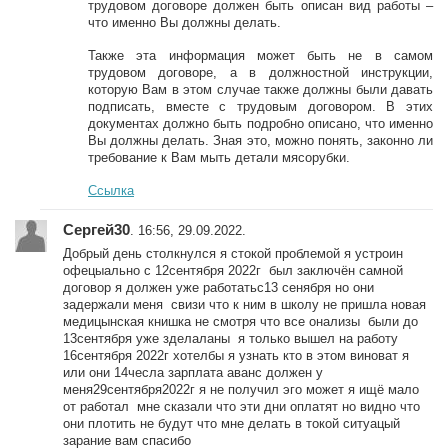
трудовом договоре должен быть описан вид работы –
что именно Вы должны делать.
Также эта информация может быть не в самом
трудовом договоре, а в должностной инструкции,
которую Вам в этом случае также должны были давать
подписать, вместе с трудовым договором. В этих
документах должно быть подробно описано, что именно
Вы должны делать. Зная это, можно понять, законно ли
требование к Вам мыть детали мясорубки.
Ссылка
Сергей30
. 16:56, 29.09.2022.
Добрый день столкнулся я стокой проблемой я устроин
офецыально с 12сентября 2022г был заключён самной
договор я должен уже работатьс13 сенября но они
задержали меня свизи что к ним в школу не пришла новая
медицынская книшка не смотря что все онализы были до
13сентября уже зделаланы я только вышел на работу
16сентября 2022г хотелбы я узнать кто в этом виноват я
или они 14чесла зарплата аванс должен у
меня29сентября2022г я не получил эго может я ищё мало
от работал мне сказали что эти дни оплатят но видно что
они плотить не будут что мне делать в токой ситуацый
зарание вам спасибо