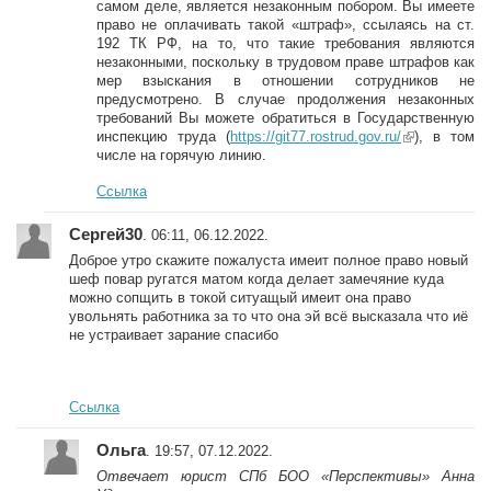
самом деле, является незаконным побором. Вы имеете
право не оплачивать такой «штраф», ссылаясь на ст.
192 ТК РФ, на то, что такие требования являются
незаконными, поскольку в трудовом праве штрафов как
мер взыскания в отношении сотрудников не
предусмотрено. В случае продолжения незаконных
требований Вы можете обратиться в Государственную
инспекцию труда (
https://git77.rostrud.gov.ru/
(link is
), в том
числе на горячую линию.
external)
Ссылка
Сергей30
. 06:11, 06.12.2022.
Доброе утро скажите пожалуста имеит полное право новый
шеф повар ругатся матом когда делает замечяние куда
можно сопщить в токой ситуащый имеит она право
увольнять работника за то что она эй всё высказала что иё
не устраивает зарание спасибо
Ссылка
Ольга
. 19:57, 07.12.2022.
Отвечает юрист СПб БОО «Перспективы» Анна