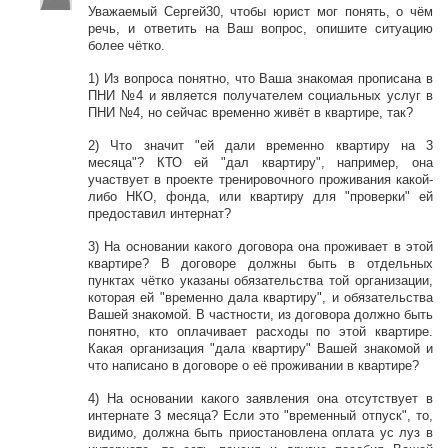
Уважаемый Сергей30, чтобы юрист мог понять, о чём
речь, и ответить на Ваш вопрос, опишите ситуацию
более чётко.
1) Из вопроса понятно, что Ваша знакомая прописана в
ПНИ №4 и является получателем социальных услуг в
ПНИ №4, но сейчас временно живёт в квартире, так?
2) Что значит "ей дали временно квартиру на 3
месяца"? КТО ей "дал квартиру", например, она
участвует в проекте тренировочного проживания какой-
либо НКО, фонда, или квартиру для "проверки" ей
предоставил интернат?
3) На основании какого договора она проживает в этой
квартире? В договоре должны быть в отдельных
пунктах чётко указаны обязательства той организации,
которая ей "временно дала квартиру", и обязательства
Вашей знакомой. В частности, из договора должно быть
понятно, кто оплачивает расходы по этой квартире.
Какая организация "дала квартиру" Вашей знакомой и
что написано в договоре о её проживании в квартире?
4) На основании какого заявления она отсутствует в
интернате 3 месяца? Если это "временный отпуск", то,
видимо, должна быть приостановлена оплата ус луз в