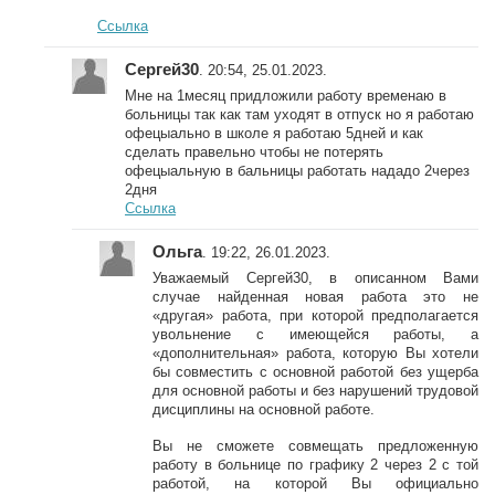
Ссылка
Сергей30
. 20:54, 25.01.2023.
Мне на 1месяц придложили работу временаю в
больницы так как там уходят в отпуск но я работаю
офецыально в школе я работаю 5дней и как
сделать правельно чтобы не потерять
офецыальную в бальницы работать нададо 2через
2дня
Ссылка
Ольга
. 19:22, 26.01.2023.
Уважаемый Сергей30, в описанном Вами
случае найденная новая работа это не
«другая» работа, при которой предполагается
увольнение с имеющейся работы, а
«дополнительная» работа, которую Вы хотели
бы совместить с основной работой без ущерба
для основной работы и без нарушений трудовой
дисциплины на основной работе.
Вы не сможете совмещать предложенную
работу в больнице по графику 2 через 2 с той
работой, на которой Вы официально