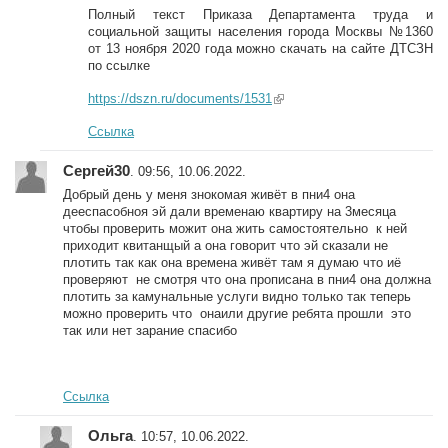
Полный текст Приказа Департамента труда и
социальной защиты населения города Москвы №1360
от 13 ноября 2020 года можно скачать на сайте ДТСЗН
по ссылке
https://dszn.ru/documents/1531
(link is external)
Ссылка
Сергей30
. 09:56, 10.06.2022.
Добрый день у меня знокомая живёт в пни4 она
дееспасобноя эй дали временаю квартиру на 3месяца
чтобы проверить можит она жить самостоятельно к ней
приходит квитанщый а она говорит что эй сказали не
плотить так как она времена живёт там я думаю что иё
проверяют не смотря что она прописана в пни4 она должна
плотить за камунальные услуги видно только так теперь
можно проверить что онаили другие ребята прошли это
так или нет зарание спасибо
Ссылка
Ольга
. 10:57, 10.06.2022.