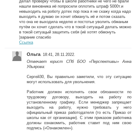
делал проверку чтобы в школе работники не чего не брали
нашли виновника иё попросили оплотить штраф 5000т.и
невыходить на роботу дотех пор пока я не скажу когда надо
выходить я думаю он хочит обмануть иё и потом сказать
что она не выходила неделю и постотье уволить обманым
путём он хочит сделать что в токой ситуацый делать можно
в токой ситуацый защитить себя (иё хотят обмонуть
)зарание спасибо
Ссылка
Ольга
. 18:41, 28.11.2022.
Отвечает юрист СПб БОО «Перспективы» Анна
Удьярова:
Сергей30, Вы правильно заметили, что эту ситуацию
могут использовать для увольнения.
Работник должен исполнять свои обязанности по
трудовому договору, выходить на работу по
установленному графику. Если менеджер запрещает
выходить на работу, нужно требовать у него
официальный приказ работодателя (то есть Приказ от
школы как от организации). С этим приказом работника
должны ознакомить, работник ставит под ним свою
подпись («Ознакомлен»).