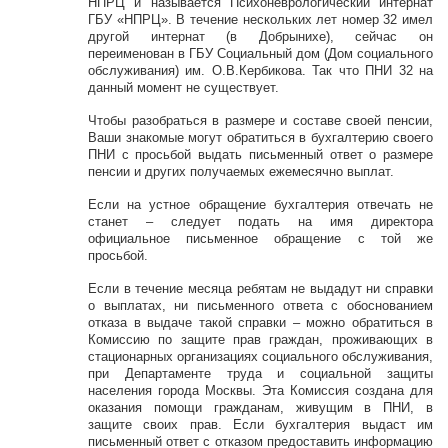
НПРЦ и называется Психоневрологический интернат
ГБУ «НПРЦ». В течение нескольких лет номер 32 имел
другой интернат (в Добрынихе), сейчас он
переименован в ГБУ Социальный дом (Дом социального
обслуживания) им. О.В.Кербикова. Так что ПНИ 32 на
данный момент не существует.
Чтобы разобраться в размере и составе своей пенсии,
Ваши знакомые могут обратиться в бухгалтерию своего
ПНИ с просьбой выдать письменный ответ о размере
пенсии и других получаемых ежемесячно выплат.
Если на устное обращение бухгалтерия отвечать не
станет – следует подать на имя директора
официальное письменное обращение с той же
просьбой.
Если в течение месяца ребятам не выдадут ни справки
о выплатах, ни письменного ответа с обоснованием
отказа в выдаче такой справки – можно обратиться в
Комиссию по защите прав граждан, проживающих в
стационарных организациях социального обслуживания,
при Департаменте труда и социальной защиты
населения города Москвы. Эта Комиссия создана для
оказания помощи гражданам, живущим в ПНИ, в
защите своих прав. Если бухгалтерия выдаст им
письменный ответ с отказом предоставить информацию