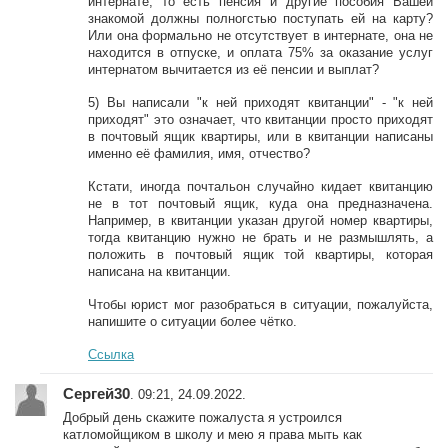
интернате, то есть пенсия и другие пособия Вашей
знакомой должны полногстью поступать ей на карту?
Или она формально не отсутствует в интернате, она не
находится в отпуске, и оплата 75% за оказание услуг
интернатом вычитается из её пенсии и выплат?
5) Вы написали "к ней приходят квитанции" - "к ней
приходят" это означает, что квитанции просто приходят
в почтовый ящик квартиры, или в квитанции написаны
именно её фамилия, имя, отчество?
Кстати, иногда почтальон случайно кидает квитанцию
не в тот почтовый ящик, куда она предназначена.
Например, в квитанции указан другой номер квартиры,
тогда квитанцию нужно не брать и не размышлять, а
положить в почтовый ящик той квартиры, которая
написана на квитанции.
Чтобы юрист мог разобраться в ситуации, пожалуйста,
напишите о ситуации более чётко.
Ссылка
Сергей30
. 09:21, 24.09.2022.
Добрый день скажите пожалуста я устроился
катломойщиком в школу и мею я права мыть как