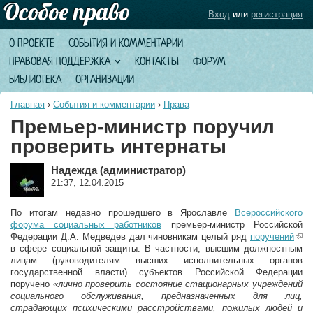
Вход
или
регистрация
О ПРОЕКТЕ
СОБЫТИЯ И КОММЕНТАРИИ
ПРАВОВАЯ ПОДДЕРЖКА
КОНТАКТЫ
ФОРУМ
БИБЛИОТЕКА
ОРГАНИЗАЦИИ
Главная
›
События и комментарии
›
Права
Премьер-министр поручил
проверить интернаты
Надежда (администратор)
21:37, 12.04.2015
По итогам недавно прошедшего в Ярославле
Всероссийского
форума социальных работников
премьер-министр Российской
Федерации Д.А. Медведев дал чиновникам целый ряд
поручений
(lin
в сфере социальной защиты. В частности, высшим должностным
exte
лицам (руководителям высших исполнительных органов
государственной власти) субъектов Российской Федерации
поручено
«лично проверить состояние стационарных учреждений
социального обслуживания, предназначенных для лиц,
страдающих психическими расстройствами, пожилых людей и