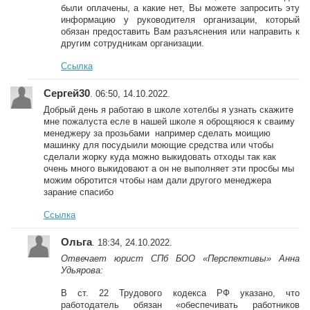
были оплачены, а какие нет, Вы можете запросить эту
информацию у руководителя организации, который
обязан предоставить Вам разъяснения или направить к
другим сотрудникам организации.
Ссылка
Сергей30
. 06:50, 14.10.2022.
Добрый день я работаю в школе хотелбы я узнать скажите
мне пожалуста есле в нашей школе я оброщяюся к сваиму
менеджеру за прозьбами например сделать моищию
машинку для посудыили моющие средства или чтобы
сделали жорку куда можно выкидовать отходы так как
очень много выкидовают а он не выполняет эти просбы мы
можим обротится чтобы нам дали другого менеджера
зарание спасибо
Ссылка
Ольга
. 18:34, 24.10.2022.
Отвечает юрист СПб БОО «Перспективы» Анна
Удьярова:
В ст. 22 Трудового кодекса РФ указано, что
работодатель обязан «обеспечивать работников