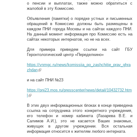
о пенсии и выплатах, также можно обратиться с
жалобой в эту Комиссию.
Объявления (памятки) о порядке устных и письменных
обращений в Комиссию должны быть размещены в
каждом ПНИ города Москвы и на сайтах каждого ПНИ.
На данный момент информация про Комиссию есть на
сайтах некоторых интернатов, но не на всех.
Для примера приведем ссылки на сайт ГБУ
Геронтологический центр «Переделкино»
https://vnmgc.ru/news/komissiia_po_zashchitie_prav_ghra
zhdan
(link is external)
и на сайт ПНИ №23
https://pni23.mos.ru/presscenter/news/detail/10432732.htm
l
(link is external)
В этих двух информационных блоках в конце приведена
ссылка на сотрудника этого конкретного учреждения,
его телефон и номер кабинета (Лазарева В.Е. и
Салимов А.И.), это не касается Ваших знакомых,
живущих в другом учреждении. Вся остальная
информация относится к жителям любого интерната.