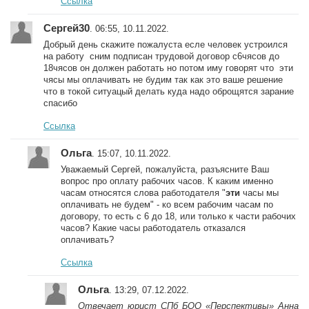
Ссылка
Сергей30
. 06:55, 10.11.2022.
Добрый день скажите пожалуста есле человек устроился
на работу сним подписан трудовой договор с6чясов до
18чясов он должен работать но потом иму говорят что эти
чясы мы оплачивать не будим так как это ваше решение
что в токой ситуацый делать куда надо оброщятся зарание
спасибо
Ссылка
Ольга
. 15:07, 10.11.2022.
Уважаемый Сергей, пожалуйста, разъясните Ваш
вопрос про оплату рабочих часов. К каким именно
часам относятся слова работодателя "
эти
часы мы
оплачивать не будем" - ко всем рабочим часам по
договору, то есть с 6 до 18, или только к части рабочих
часов? Какие часы работодатель отказался
оплачивать?
Ссылка
Ольга
. 13:29, 07.12.2022.
Отвечает юрист СПб БОО «Перспективы» Анна