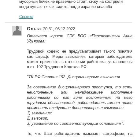
мусорный бочёк.не правельно стоит. сижу на кострюли
когда кушаю тк как сидеть негде зарание спасибо
Ссылка
Ольга
. 20:31, 06.12.2022.
Отвечает юрист СПб БОО «Перспективы» Анна
Удьярова:
Трудовой кодекс не предусматривает такого понятия
как штраф. Меры взыскания, которые работодатель
может применять в отношении работника, установлены
в ст. 192 Трудового Кодекса РФ:
"ТК РФ Статья 192. Дисциплинарные взыскания
За совершение дисциплинарного проступка, то есть
неисполнение или ненадлежащее исполнение
работником по его вине возложенных на него
трудовых обязанностей, работодатель имеет право
применить следующие дисциплинарные взыскания:
1) замечание;
2) выговор;
3) увольнение по соответствующим основаниям".
То, что Ваш работодатель называет «штрафом», на