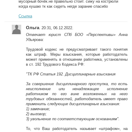
мусорный бочёк.не правельно стоит. сижу на кострюли
когда кушаю тк как сидеть негде зарание спасибо
Ссылка
Ольга
. 20:31, 06.12.2022.
Отвечает юрист СПб БОО «Перспективы» Анна
Удьярова:
Трудовой кодекс не предусматривает такого понятия
как штраф. Меры взыскания, которые работодатель
может применять в отношении работника, установлены
в ст. 192 Трудового Кодекса РФ:
"ТК РФ Статья 192. Дисциплинарные взыскания
За совершение дисциплинарного проступка, то есть
неисполнение или ненадлежащее исполнение
работником по его вине возложенных на него
трудовых обязанностей, работодатель имеет право
применить следующие дисциплинарные взыскания:
1) замечание;
2) выговор;
3) увольнение по соответствующим основаниям".
То, что Ваш работодатель называет «штрафом», на