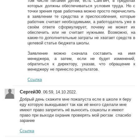
том числе питания детей, есть СанПиН, в пределах
которых должны обеспечиваться условия труда. Но с
точки зрения прав работника можно просто перечислить
в заявлении те средства и приспособления, которые
работник считает необходимыми, а работодатель уже в
своём ответе сформулирует, почему не может их
обеспечить или не считает нужными. Возможно, на
какие-то дополнительные затраты не хватает средств в
целевой статье бюджета школы.
Заявление можно сначала составить на имя
менеджера, а затем, если не будет изменений,
обратиться к директору, указав, что обращение к
менеджеру не принесло результатов.
Ссылка
Сергей30
. 06:59, 14.10.2022.
Добрый день скажите мне пожалуста есле в школе я беру
еду которую выкидывают так как иё много сделали мне
имеют право запритить иё выносить сошколы и имеют
право при выходи охраник проверять мой рюгзак спасибо
зарание
Ссылка