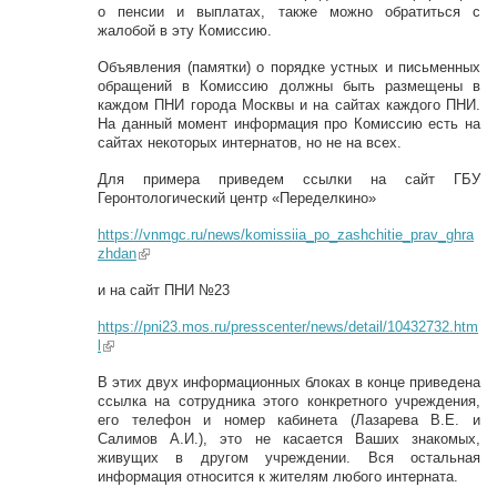
о пенсии и выплатах, также можно обратиться с
жалобой в эту Комиссию.
Объявления (памятки) о порядке устных и письменных
обращений в Комиссию должны быть размещены в
каждом ПНИ города Москвы и на сайтах каждого ПНИ.
На данный момент информация про Комиссию есть на
сайтах некоторых интернатов, но не на всех.
Для примера приведем ссылки на сайт ГБУ
Геронтологический центр «Переделкино»
https://vnmgc.ru/news/komissiia_po_zashchitie_prav_ghra
zhdan
(link is external)
и на сайт ПНИ №23
https://pni23.mos.ru/presscenter/news/detail/10432732.htm
l
(link is external)
В этих двух информационных блоках в конце приведена
ссылка на сотрудника этого конкретного учреждения,
его телефон и номер кабинета (Лазарева В.Е. и
Салимов А.И.), это не касается Ваших знакомых,
живущих в другом учреждении. Вся остальная
информация относится к жителям любого интерната.