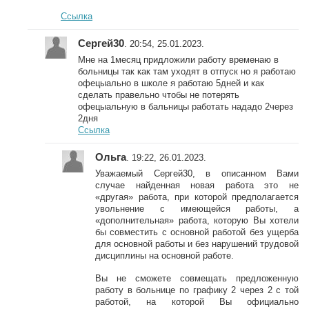
Ссылка
Сергей30
. 20:54, 25.01.2023.
Мне на 1месяц придложили работу временаю в
больницы так как там уходят в отпуск но я работаю
офецыально в школе я работаю 5дней и как
сделать правельно чтобы не потерять
офецыальную в бальницы работать нададо 2через
2дня
Ссылка
Ольга
. 19:22, 26.01.2023.
Уважаемый Сергей30, в описанном Вами
случае найденная новая работа это не
«другая» работа, при которой предполагается
увольнение с имеющейся работы, а
«дополнительная» работа, которую Вы хотели
бы совместить с основной работой без ущерба
для основной работы и без нарушений трудовой
дисциплины на основной работе.
Вы не сможете совмещать предложенную
работу в больнице по графику 2 через 2 с той
работой, на которой Вы официально