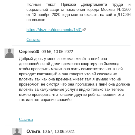
Полный текст Приказа Департамента труда и
социальной защиты населения города Москвы №1360
от 13 ноября 2020 года можно скачать на сайте ДТСЗН
по ссылке
https://dszn.ru/documents/1531
(link is external)
Ссылка
Сергей30
. 09:56, 10.06.2022.
Добрый день у меня знокомая живёт в пни4 она
дееспасобноя эй дали временаю квартиру на 3месяца
чтобы проверить можит она жить самостоятельно к ней
приходит квитанщый а она говорит что эй сказали не
плотить так как она времена живёт там я думаю что иё
проверяют не смотря что она прописана в пни4 она должна
плотить за камунальные услуги видно только так теперь
можно проверить что онаили другие ребята прошли это
так или нет зарание спасибо
Ссылка
Ольга
. 10:57, 10.06.2022.