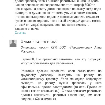
делал проверку чтобы в школе работники не чего не брали
нашли виновника иё попросили оплотить штраф 5000т.и
невыходить на роботу дотех пор пока я не скажу когда надо
выходить я думаю он хочит обмануть иё и потом сказать
что она не выходила неделю и постотье уволить обманым
путём он хочит сделать что в токой ситуацый делать можно
в токой ситуацый защитить себя (иё хотят обмонуть
)зарание спасибо
Ссылка
Ольга
. 18:41, 28.11.2022.
Отвечает юрист СПб БОО «Перспективы» Анна
Удьярова:
Сергей30, Вы правильно заметили, что эту ситуацию
могут использовать для увольнения.
Работник должен исполнять свои обязанности по
трудовому договору, выходить на работу по
установленному графику. Если менеджер запрещает
выходить на работу, нужно требовать у него
официальный приказ работодателя (то есть Приказ от
школы как от организации). С этим приказом работника
должны ознакомить, работник ставит под ним свою
подпись («Ознакомлен»).