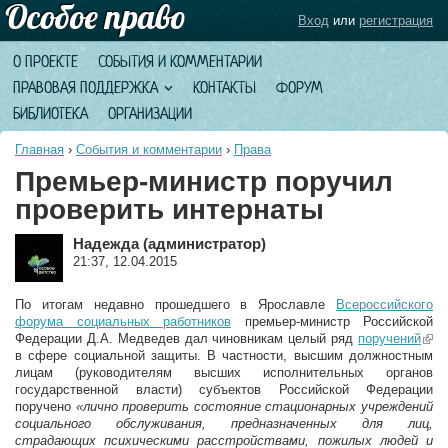
Вход
или
регистрация
О ПРОЕКТЕ
СОБЫТИЯ И КОММЕНТАРИИ
ПРАВОВАЯ ПОДДЕРЖКА
КОНТАКТЫ
ФОРУМ
БИБЛИОТЕКА
ОРГАНИЗАЦИИ
Главная
›
События и комментарии
›
Права
Премьер-министр поручил
проверить интернаты
Надежда (администратор)
21:37, 12.04.2015
По итогам недавно прошедшего в Ярославле
Всероссийского
форума социальных работников
премьер-министр Российской
Федерации Д.А. Медведев дал чиновникам целый ряд
поручений
(lin
в сфере социальной защиты. В частности, высшим должностным
exte
лицам (руководителям высших исполнительных органов
государственной власти) субъектов Российской Федерации
поручено
«лично проверить состояние стационарных учреждений
социального обслуживания, предназначенных для лиц,
страдающих психическими расстройствами, пожилых людей и