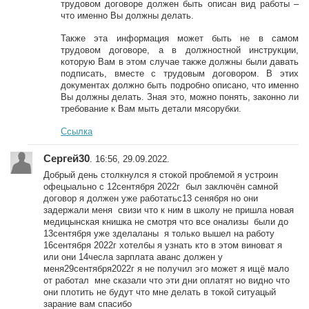
трудовом договоре должен быть описан вид работы –
что именно Вы должны делать.
Также эта информация может быть не в самом
трудовом договоре, а в должностной инструкции,
которую Вам в этом случае также должны были давать
подписать, вместе с трудовым договором. В этих
документах должно быть подробно описано, что именно
Вы должны делать. Зная это, можно понять, законно ли
требование к Вам мыть детали мясорубки.
Ссылка
Сергей30
. 16:56, 29.09.2022.
Добрый день столкнулся я стокой проблемой я устроин
офецыально с 12сентября 2022г был заключён самной
договор я должен уже работатьс13 сенября но они
задержали меня свизи что к ним в школу не пришла новая
медицынская книшка не смотря что все онализы были до
13сентября уже зделаланы я только вышел на работу
16сентября 2022г хотелбы я узнать кто в этом виноват я
или они 14чесла зарплата аванс должен у
меня29сентября2022г я не получил эго может я ищё мало
от работал мне сказали что эти дни оплатят но видно что
они плотить не будут что мне делать в токой ситуацый
зарание вам спасибо