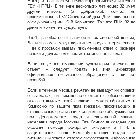
НПРЦ и называется Психоневрологический интернат
ГБУ «НПРЦ». В течение нескольких лет номер 32 имел
другой интернат (в Добрынихе), сейчас он
переименован в ГБУ Социальный дом (Дом социального
обслуживания) им. О.В.Кербикова. Так что ПНИ 32 на
данный момент не существует.
Чтобы разобраться в размере и составе своей пенсии,
Ваши знакомые могут обратиться в бухгалтерию своего
ПНИ с просьбой выдать письменный ответ о размере
пенсии и других получаемых ежемесячно выплат.
Если на устное обращение бухгалтерия отвечать не
станет – следует подать на имя директора
официальное письменное обращение с той же
просьбой.
Если в течение месяца ребятам не выдадут ни справки
о выплатах, ни письменного ответа с обоснованием
отказа в выдаче такой справки – можно обратиться в
Комиссию по защите прав граждан, проживающих в
стационарных организациях социального обслуживания,
при Департаменте труда и социальной защиты
населения города Москвы. Эта Комиссия создана для
оказания помощи гражданам, живущим в ПНИ, в
защите своих прав. Если бухгалтерия выдаст им
письменный ответ с отказом предоставить информацию