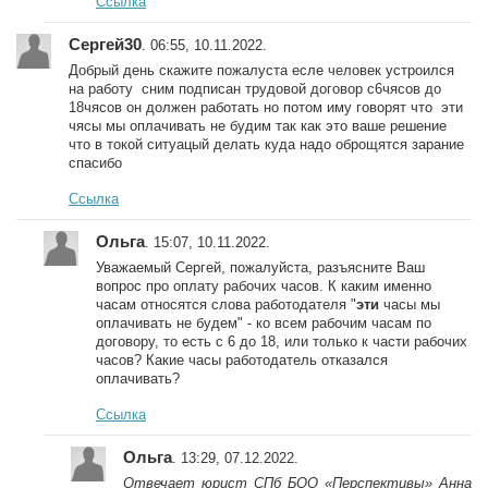
Ссылка
Сергей30
. 06:55, 10.11.2022.
Добрый день скажите пожалуста есле человек устроился
на работу сним подписан трудовой договор с6чясов до
18чясов он должен работать но потом иму говорят что эти
чясы мы оплачивать не будим так как это ваше решение
что в токой ситуацый делать куда надо оброщятся зарание
спасибо
Ссылка
Ольга
. 15:07, 10.11.2022.
Уважаемый Сергей, пожалуйста, разъясните Ваш
вопрос про оплату рабочих часов. К каким именно
часам относятся слова работодателя "
эти
часы мы
оплачивать не будем" - ко всем рабочим часам по
договору, то есть с 6 до 18, или только к части рабочих
часов? Какие часы работодатель отказался
оплачивать?
Ссылка
Ольга
. 13:29, 07.12.2022.
Отвечает юрист СПб БОО «Перспективы» Анна