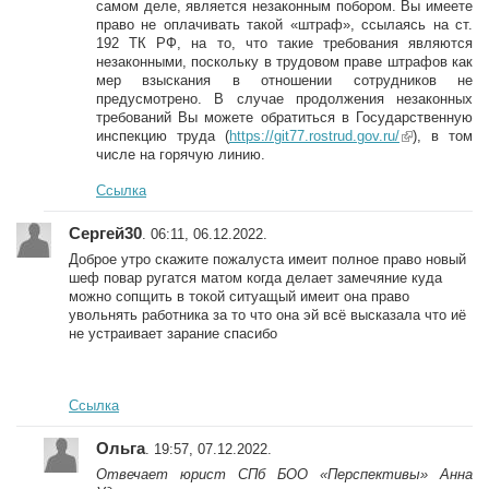
самом деле, является незаконным побором. Вы имеете
право не оплачивать такой «штраф», ссылаясь на ст.
192 ТК РФ, на то, что такие требования являются
незаконными, поскольку в трудовом праве штрафов как
мер взыскания в отношении сотрудников не
предусмотрено. В случае продолжения незаконных
требований Вы можете обратиться в Государственную
инспекцию труда (
https://git77.rostrud.gov.ru/
(link is
), в том
числе на горячую линию.
external)
Ссылка
Сергей30
. 06:11, 06.12.2022.
Доброе утро скажите пожалуста имеит полное право новый
шеф повар ругатся матом когда делает замечяние куда
можно сопщить в токой ситуащый имеит она право
увольнять работника за то что она эй всё высказала что иё
не устраивает зарание спасибо
Ссылка
Ольга
. 19:57, 07.12.2022.
Отвечает юрист СПб БОО «Перспективы» Анна