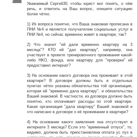
Уважаемый Сергей30, чтобы юрист мог понять, о чём
речь, и ответить на Ваш вопрос, опишите ситуацию
более чётко.
1) Из вопроса понятно, что Ваша знакомая прописана в
ПНИ №4 и является получателем социальных услуг в
ПНИ №4, но сейчас временно живёт в квартире, так?
2) Что значит "ей дали временно квартиру на 3
месяца"? КТО ей "дал квартиру", например, она
участвует в проекте тренировочного проживания какой-
либо НКО, фонда, или квартиру для "проверки" ей
предоставил интернат?
3) На основании какого договора она проживает в этой
квартире? В договоре должны быть в отдельных
пунктах чётко указаны обязательства той организации,
которая ей "временно дала квартиру", и обязательства
Вашей знакомой. В частности, из договора должно быть
понятно, кто оплачивает расходы по этой квартире.
Какая организация "дала квартиру" Вашей знакомой и
что написано в договоре о её проживании в квартире?
4) На основании какого заявления она отсутствует в
интернате 3 месяца? Если это "временный отпуск", то,
видимо, должна быть приостановлена оплата ус луз в