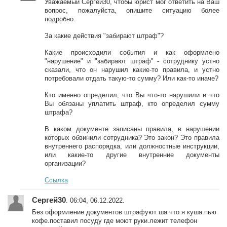
Уважаемый Сергей30, чтобы юрист мог ответить на Ваш
вопрос, пожалуйста, опишите ситуацию более
подробно.
За какие действия "забирают штраф"?
Какие происходили события и как оформлено
"нарушение" и "забирают штраф" - сотруднику устно
сказали, что он нарушил какие-то правила, и устно
потребовали отдать такую-то сумму? Или как-то иначе?
Кто именно определил, что Вы что-то нарушили и что
Вы обязаны уплатить штраф, кто определил сумму
штрафа?
В каком документе записаны правила, в нарушении
которых обвинили сотрудника? Это закон? Это правила
внутреннего распорядка, или должностные инструкции,
или какие-то другие внутренние документы
организации?
Ссылка
Сергей30
. 06:04, 06.12.2022.
Без оформление документов штрафуют ша что я куша.пью
кофе.поставил посуду где моют руки.лежит телефон