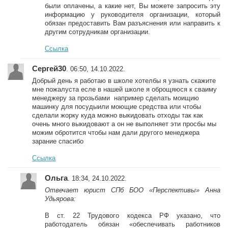
были оплачены, а какие нет, Вы можете запросить эту
информацию у руководителя организации, который
обязан предоставить Вам разъяснения или направить к
другим сотрудникам организации.
Ссылка
Сергей30
. 06:50, 14.10.2022.
Добрый день я работаю в школе хотелбы я узнать скажите
мне пожалуста есле в нашей школе я оброщяюся к сваиму
менеджеру за прозьбами например сделать моищию
машинку для посудыили моющие средства или чтобы
сделали жорку куда можно выкидовать отходы так как
очень много выкидовают а он не выполняет эти просбы мы
можим обротится чтобы нам дали другого менеджера
зарание спасибо
Ссылка
Ольга
. 18:34, 24.10.2022.
Отвечает юрист СПб БОО «Перспективы» Анна
Удьярова:
В ст. 22 Трудового кодекса РФ указано, что
работодатель обязан «обеспечивать работников