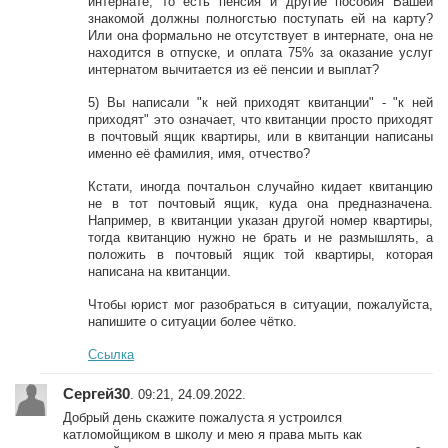
интернате, то есть пенсия и другие пособия Вашей
знакомой должны полногстью поступать ей на карту?
Или она формально не отсутствует в интернате, она не
находится в отпуске, и оплата 75% за оказание услуг
интернатом вычитается из её пенсии и выплат?
5) Вы написали "к ней приходят квитанции" - "к ней
приходят" это означает, что квитанции просто приходят
в почтовый ящик квартиры, или в квитанции написаны
именно её фамилия, имя, отчество?
Кстати, иногда почтальон случайно кидает квитанцию
не в тот почтовый ящик, куда она предназначена.
Например, в квитанции указан другой номер квартиры,
тогда квитанцию нужно не брать и не размышлять, а
положить в почтовый ящик той квартиры, которая
написана на квитанции.
Чтобы юрист мог разобраться в ситуации, пожалуйста,
напишите о ситуации более чётко.
Ссылка
Сергей30
. 09:21, 24.09.2022.
Добрый день скажите пожалуста я устроился
катломойщиком в школу и мею я права мыть как