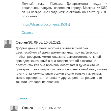
Полный текст Приказа Департамента труда и
социальной защиты населения города Москвы №1360
от 13 ноября 2020 года можно скачать на сайте ДТСЗН
по ссылке
https://dszn.ru/documents/1531
(link is external)
Ссылка
Сергей30
. 09:56, 10.06.2022.
Добрый день у меня знокомая живёт в пни4 она
дееспасобноя эй дали временаю квартиру на 3месяца
чтобы проверить можит она жить самостоятельно к ней
приходит квитанщый а она говорит что эй сказали не
плотить так как она времена живёт там я думаю что иё
проверяют не смотря что она прописана в пни4 она должна
плотить за камунальные услуги видно только так теперь
можно проверить что онаили другие ребята прошли это
так или нет зарание спасибо
Ссылка
Ольга
. 10:57, 10.06.2022.