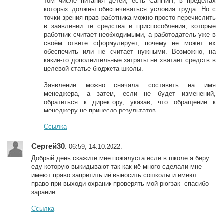
том числе питания детей, есть СанПиН, в пределах
которых должны обеспечиваться условия труда. Но с
точки зрения прав работника можно просто перечислить
в заявлении те средства и приспособления, которые
работник считает необходимыми, а работодатель уже в
своём ответе сформулирует, почему не может их
обеспечить или не считает нужными. Возможно, на
какие-то дополнительные затраты не хватает средств в
целевой статье бюджета школы.
Заявление можно сначала составить на имя
менеджера, а затем, если не будет изменений,
обратиться к директору, указав, что обращение к
менеджеру не принесло результатов.
Ссылка
Сергей30
. 06:59, 14.10.2022.
Добрый день скажите мне пожалуста есле в школе я беру
еду которую выкидывают так как иё много сделали мне
имеют право запритить иё выносить сошколы и имеют
право при выходи охраник проверять мой рюгзак спасибо
зарание
Ссылка