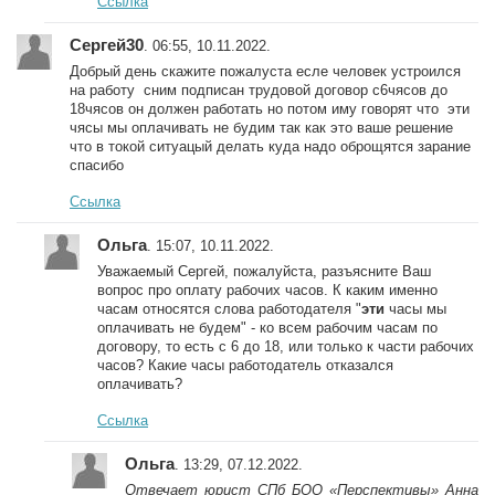
Ссылка
Сергей30
. 06:55, 10.11.2022.
Добрый день скажите пожалуста есле человек устроился
на работу сним подписан трудовой договор с6чясов до
18чясов он должен работать но потом иму говорят что эти
чясы мы оплачивать не будим так как это ваше решение
что в токой ситуацый делать куда надо оброщятся зарание
спасибо
Ссылка
Ольга
. 15:07, 10.11.2022.
Уважаемый Сергей, пожалуйста, разъясните Ваш
вопрос про оплату рабочих часов. К каким именно
часам относятся слова работодателя "
эти
часы мы
оплачивать не будем" - ко всем рабочим часам по
договору, то есть с 6 до 18, или только к части рабочих
часов? Какие часы работодатель отказался
оплачивать?
Ссылка
Ольга
. 13:29, 07.12.2022.
Отвечает юрист СПб БОО «Перспективы» Анна