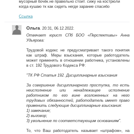
мусорный бочёк.не правельно стоит. сижу на кострюли
когда кушаю тк как сидеть негде зарание спасибо
Ссылка
Ольга
. 20:31, 06.12.2022.
Отвечает юрист СПб БОО «Перспективы» Анна
Удьярова:
Трудовой кодекс не предусматривает такого понятия
как штраф. Меры взыскания, которые работодатель
может применять в отношении работника, установлены
в ст. 192 Трудового Кодекса РФ:
"ТК РФ Статья 192. Дисциплинарные взыскания
За совершение дисциплинарного проступка, то есть
неисполнение или ненадлежащее исполнение
работником по его вине возложенных на него
трудовых обязанностей, работодатель имеет право
применить следующие дисциплинарные взыскания:
1) замечание;
2) выговор;
3) увольнение по соответствующим основаниям".
То, что Ваш работодатель называет «штрафом», на