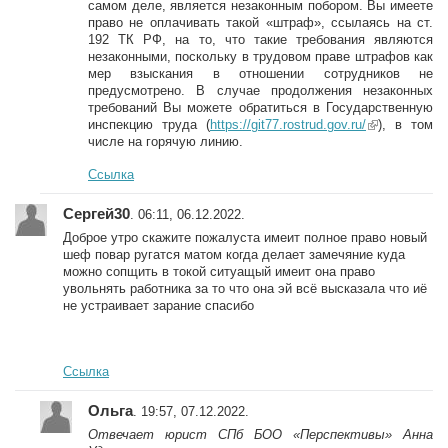
самом деле, является незаконным побором. Вы имеете
право не оплачивать такой «штраф», ссылаясь на ст.
192 ТК РФ, на то, что такие требования являются
незаконными, поскольку в трудовом праве штрафов как
мер взыскания в отношении сотрудников не
предусмотрено. В случае продолжения незаконных
требований Вы можете обратиться в Государственную
инспекцию труда (
https://git77.rostrud.gov.ru/
(link is
), в том
числе на горячую линию.
external)
Ссылка
Сергей30
. 06:11, 06.12.2022.
Доброе утро скажите пожалуста имеит полное право новый
шеф повар ругатся матом когда делает замечяние куда
можно сопщить в токой ситуащый имеит она право
увольнять работника за то что она эй всё высказала что иё
не устраивает зарание спасибо
Ссылка
Ольга
. 19:57, 07.12.2022.
Отвечает юрист СПб БОО «Перспективы» Анна