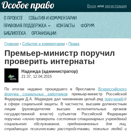
Вход
или
регистрация
О ПРОЕКТЕ
СОБЫТИЯ И КОММЕНТАРИИ
ПРАВОВАЯ ПОДДЕРЖКА
КОНТАКТЫ
ФОРУМ
БИБЛИОТЕКА
ОРГАНИЗАЦИИ
Главная
›
События и комментарии
›
Права
Премьер-министр поручил
проверить интернаты
Надежда (администратор)
21:37, 12.04.2015
По итогам недавно прошедшего в Ярославле
Всероссийского
форума социальных работников
премьер-министр Российской
Федерации Д.А. Медведев дал чиновникам целый ряд
поручений
(lin
в сфере социальной защиты. В частности, высшим должностным
exte
лицам (руководителям высших исполнительных органов
государственной власти) субъектов Российской Федерации
поручено
«лично проверить состояние стационарных учреждений
социального обслуживания, предназначенных для лиц,
страдающих психическими расстройствами, пожилых людей и