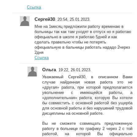
Ссылка
Сергей30
. 20:54, 25.01.2023.
Мне на 1месяц придложили работу временаю в
больницы так как там уходят в отпуск но я работаю
офецыально в школе я работаю 5дней и как
сделать правельно чтобы не потерять
офецыальную в бальницы работать нададо 2через
2дня
Ссылка
Ольга
. 19:22, 26.01.2023.
Уважаемый Сергей30, в описанном Вами
случае найденная новая работа это не
«другая» работа, при которой предполагается
увольнение с имеющейся работы, а
«дополнительная» работа, которую Вы хотели
бы совместить с основной работой без ущерба
для основной работы и без нарушений трудовой
дисциплины на основной работе.
Вы не сможете совмещать предложенную
работу в больнице по графику 2 через 2 с той
работой, на которой Вы официально