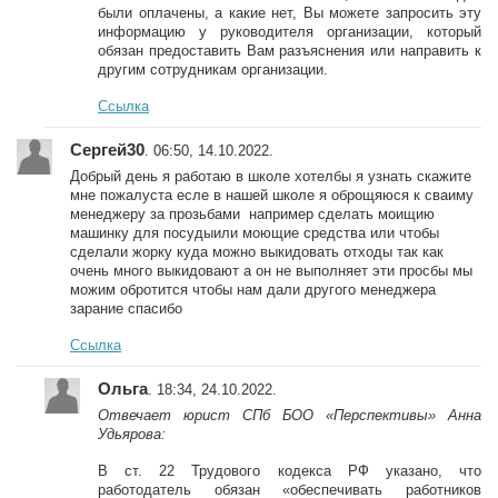
были оплачены, а какие нет, Вы можете запросить эту
информацию у руководителя организации, который
обязан предоставить Вам разъяснения или направить к
другим сотрудникам организации.
Ссылка
Сергей30
. 06:50, 14.10.2022.
Добрый день я работаю в школе хотелбы я узнать скажите
мне пожалуста есле в нашей школе я оброщяюся к сваиму
менеджеру за прозьбами например сделать моищию
машинку для посудыили моющие средства или чтобы
сделали жорку куда можно выкидовать отходы так как
очень много выкидовают а он не выполняет эти просбы мы
можим обротится чтобы нам дали другого менеджера
зарание спасибо
Ссылка
Ольга
. 18:34, 24.10.2022.
Отвечает юрист СПб БОО «Перспективы» Анна
Удьярова:
В ст. 22 Трудового кодекса РФ указано, что
работодатель обязан «обеспечивать работников