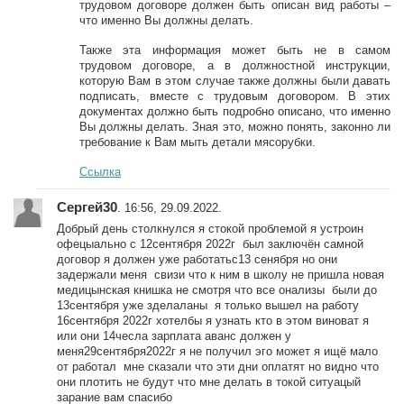
трудовом договоре должен быть описан вид работы –
что именно Вы должны делать.
Также эта информация может быть не в самом
трудовом договоре, а в должностной инструкции,
которую Вам в этом случае также должны были давать
подписать, вместе с трудовым договором. В этих
документах должно быть подробно описано, что именно
Вы должны делать. Зная это, можно понять, законно ли
требование к Вам мыть детали мясорубки.
Ссылка
Сергей30
. 16:56, 29.09.2022.
Добрый день столкнулся я стокой проблемой я устроин
офецыально с 12сентября 2022г был заключён самной
договор я должен уже работатьс13 сенября но они
задержали меня свизи что к ним в школу не пришла новая
медицынская книшка не смотря что все онализы были до
13сентября уже зделаланы я только вышел на работу
16сентября 2022г хотелбы я узнать кто в этом виноват я
или они 14чесла зарплата аванс должен у
меня29сентября2022г я не получил эго может я ищё мало
от работал мне сказали что эти дни оплатят но видно что
они плотить не будут что мне делать в токой ситуацый
зарание вам спасибо