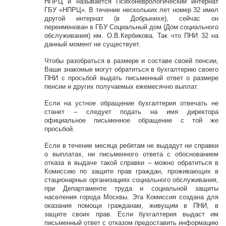
НПРЦ и называется Психоневрологический интернат
ГБУ «НПРЦ». В течение нескольких лет номер 32 имел
другой интернат (в Добрынихе), сейчас он
переименован в ГБУ Социальный дом (Дом социального
обслуживания) им. О.В.Кербикова. Так что ПНИ 32 на
данный момент не существует.
Чтобы разобраться в размере и составе своей пенсии,
Ваши знакомые могут обратиться в бухгалтерию своего
ПНИ с просьбой выдать письменный ответ о размере
пенсии и других получаемых ежемесячно выплат.
Если на устное обращение бухгалтерия отвечать не
станет – следует подать на имя директора
официальное письменное обращение с той же
просьбой.
Если в течение месяца ребятам не выдадут ни справки
о выплатах, ни письменного ответа с обоснованием
отказа в выдаче такой справки – можно обратиться в
Комиссию по защите прав граждан, проживающих в
стационарных организациях социального обслуживания,
при Департаменте труда и социальной защиты
населения города Москвы. Эта Комиссия создана для
оказания помощи гражданам, живущим в ПНИ, в
защите своих прав. Если бухгалтерия выдаст им
письменный ответ с отказом предоставить информацию