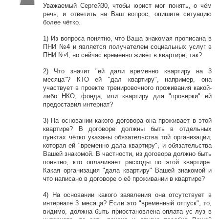
Уважаемый Сергей30, чтобы юрист мог понять, о чём
речь, и ответить на Ваш вопрос, опишите ситуацию
более чётко.
1) Из вопроса понятно, что Ваша знакомая прописана в
ПНИ №4 и является получателем социальных услуг в
ПНИ №4, но сейчас временно живёт в квартире, так?
2) Что значит "ей дали временно квартиру на 3
месяца"? КТО ей "дал квартиру", например, она
участвует в проекте тренировочного проживания какой-
либо НКО, фонда, или квартиру для "проверки" ей
предоставил интернат?
3) На основании какого договора она проживает в этой
квартире? В договоре должны быть в отдельных
пунктах чётко указаны обязательства той организации,
которая ей "временно дала квартиру", и обязательства
Вашей знакомой. В частности, из договора должно быть
понятно, кто оплачивает расходы по этой квартире.
Какая организация "дала квартиру" Вашей знакомой и
что написано в договоре о её проживании в квартире?
4) На основании какого заявления она отсутствует в
интернате 3 месяца? Если это "временный отпуск", то,
видимо, должна быть приостановлена оплата ус луз в