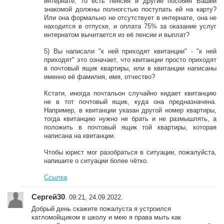
интернате, то есть пенсия и другие пособия Вашей
знакомой должны полногстью поступать ей на карту?
Или она формально не отсутствует в интернате, она не
находится в отпуске, и оплата 75% за оказание услуг
интернатом вычитается из её пенсии и выплат?
5) Вы написали "к ней приходят квитанции" - "к ней
приходят" это означает, что квитанции просто приходят
в почтовый ящик квартиры, или в квитанции написаны
именно её фамилия, имя, отчество?
Кстати, иногда почтальон случайно кидает квитанцию
не в тот почтовый ящик, куда она предназначена.
Например, в квитанции указан другой номер квартиры,
тогда квитанцию нужно не брать и не размышлять, а
положить в почтовый ящик той квартиры, которая
написана на квитанции.
Чтобы юрист мог разобраться в ситуации, пожалуйста,
напишите о ситуации более чётко.
Ссылка
Сергей30
. 09:21, 24.09.2022.
Добрый день скажите пожалуста я устроился
катломойщиком в школу и мею я права мыть как