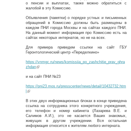
о пенсии и выплатах, также можно обратиться с
жалобой в эту Комиссию.
Объявления (памятки) о порядке устных и письменных
обращений в Комиссию должны быть размещены в
каждом ПНИ города Москвы и на сайтах каждого ПНИ.
На данный момент информация про Комиссию есть на
сайтах некоторых интернатов, но не на всех.
Для примера приведем ссылки на сайт ГБУ
Геронтологический центр «Переделкино»
https://vnmgc.ru/news/komissiia_po_zashchitie_prav_ghra
zhdan
(link is external)
и на сайт ПНИ №23
https://pni23.mos.ru/presscenter/news/detail/10432732.htm
l
(link is external)
В этих двух информационных блоках в конце приведена
ссылка на сотрудника этого конкретного учреждения,
его телефон и номер кабинета (Лазарева В.Е. и
Салимов А.И.), это не касается Ваших знакомых,
живущих в другом учреждении. Вся остальная
информация относится к жителям любого интерната.