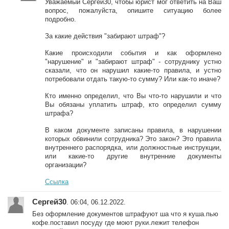
Уважаемый Сергей30, чтобы юрист мог ответить на Ваш
вопрос, пожалуйста, опишите ситуацию более
подробно.
За какие действия "забирают штраф"?
Какие происходили события и как оформлено
"нарушение" и "забирают штраф" - сотруднику устно
сказали, что он нарушил какие-то правила, и устно
потребовали отдать такую-то сумму? Или как-то иначе?
Кто именно определил, что Вы что-то нарушили и что
Вы обязаны уплатить штраф, кто определил сумму
штрафа?
В каком документе записаны правила, в нарушении
которых обвинили сотрудника? Это закон? Это правила
внутреннего распорядка, или должностные инструкции,
или какие-то другие внутренние документы
организации?
Ссылка
Сергей30
. 06:04, 06.12.2022.
Без оформление документов штрафуют ша что я куша.пью
кофе.поставил посуду где моют руки.лежит телефон