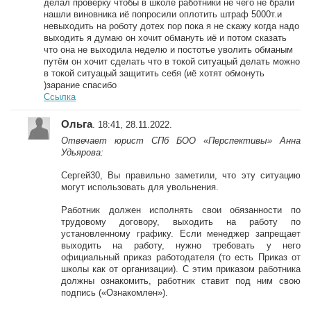
делал проверку чтобы в школе работники не чего не брали
нашли виновника иё попросили оплотить штраф 5000т.и
невыходить на роботу дотех пор пока я не скажу когда надо
выходить я думаю он хочит обмануть иё и потом сказать
что она не выходила неделю и постотье уволить обманым
путём он хочит сделать что в токой ситуацый делать можно
в токой ситуацый защитить себя (иё хотят обмонуть
)зарание спасибо
Ссылка
Ольга
. 18:41, 28.11.2022.
Отвечает юрист СПб БОО «Перспективы» Анна
Удьярова:
Сергей30, Вы правильно заметили, что эту ситуацию
могут использовать для увольнения.
Работник должен исполнять свои обязанности по
трудовому договору, выходить на работу по
установленному графику. Если менеджер запрещает
выходить на работу, нужно требовать у него
официальный приказ работодателя (то есть Приказ от
школы как от организации). С этим приказом работника
должны ознакомить, работник ставит под ним свою
подпись («Ознакомлен»).