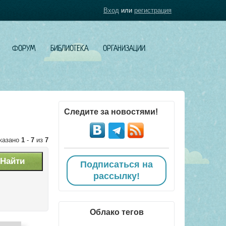
Вход
или
регистрация
ФОРУМ
БИБЛИОТЕКА
ОРГАНИЗАЦИИ
Следите за новостями!
казано
1
-
7
из
7
Подписаться на
рассылку!
Облако тегов