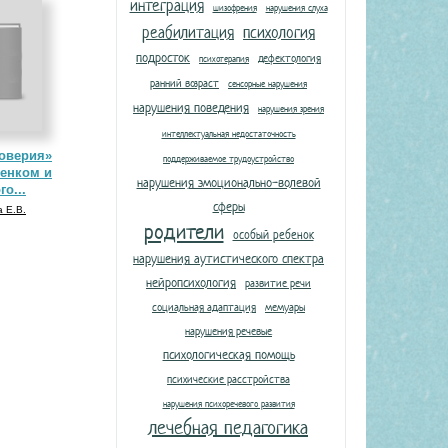
интеграция
шизофрения
нарушения слуха
реабилитация
психология
подросток
дефектология
психотерапия
ранний возраст
сенсорные нарушения
нарушения поведения
нарушения зрения
интеллектуальная недостаточность
оверия»
поддерживаемое трудоустройство
енком и
нарушения эмоционально-волевой
го...
сферы
 Е.В.
родители
особый ребенок
нарушения аутистического спектра
нейропсихология
развитие речи
социальная адаптация
мемуары
нарушения речевые
психологическая помощь
психические расстройства
нарушения психоречевого развития
лечебная педагогика