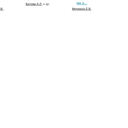
на з...
Битова А.Л.
и др.
.В.
Моржина Е.В.