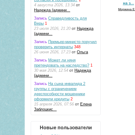
на з...
4 августа 2026, 13:34
от
Моржина Е
Надежда (админи...
Запись
Справедливость для
Веры
1
23 июля 2026, 21:20
от
Надежда
(админи...
Запись
Премьер-министр поручил
проверить интернаты
348
26 июня 2026, 17:23
от
Ольга
Запись
Может ли няня
претендовать на наследство?
1
30 мая 2026, 12:54
от
Надежда
(админи...
Запись
На сына инвалида 2
группы с ограничением
дееспособности мошенники
оформили кредиты
2
15 апреля 2026, 07:56
от
Елена
Заблоцкис...
Новые пользователи