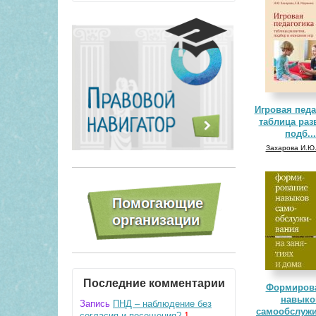
Игровая педа
таблица раз
подб...
Захарова И.Ю
Последние комментарии
Формиров
навыко
Запись
ПНД – наблюдение без
самообслуж
согласия и посещения?
1