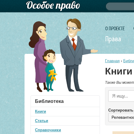
Форма по
Поиск
О ПРОЕКТЕ
Права
Главная
›
Библи
Книги
Также Вы может
Библиотека
Сортировать
Книги
Статьи
Справочники