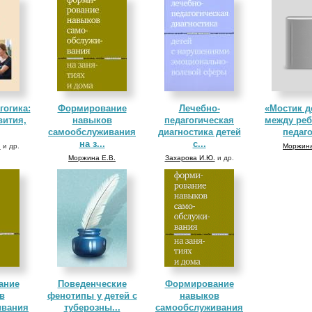
гогика:
Формирование
Лечебно-
«Мостик д
вития,
навыков
педагогическая
между реб
самообслуживания
диагностика детей
педаго
на з...
с...
.
и др.
Моржина
Моржина Е.В.
Захарова И.Ю.
и др.
ание
Поведенческие
Формирование
в
фенотипы у детей с
навыков
ивания
туберозны...
самообслуживания