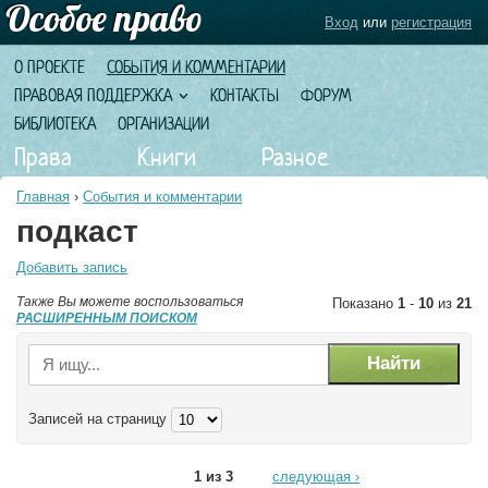
Вход
или
регистрация
О ПРОЕКТЕ
СОБЫТИЯ И КОММЕНТАРИИ
ПРАВОВАЯ ПОДДЕРЖКА
КОНТАКТЫ
ФОРУМ
БИБЛИОТЕКА
ОРГАНИЗАЦИИ
Права
Книги
Разное
Главная
›
События и комментарии
подкаст
Добавить запись
Также Вы можете воспользоваться
Показано
1
-
10
из
21
РАСШИРЕННЫМ ПОИСКОМ
Записей на страницу
1 из 3
следующая ›