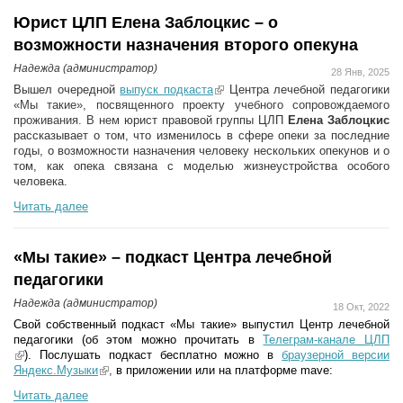
Юрист ЦЛП Елена Заблоцкис – о
возможности назначения второго опекуна
Надежда (администратор)
28 Янв, 2025
Вышел очередной
выпуск подкаста
(link is external)
Центра лечебной педагогики
«Мы такие», посвященного проекту учебного сопровождаемого
проживания. В нем
юрист правовой группы ЦЛП
Елена Заблоцкис
рассказывает о том, что изменилось в сфере опеки за последние
годы, о возможности назначения человеку нескольких опекунов и о
том, как опека связана с моделью жизнеустройства особого
человека.
Читать далее
«Мы такие» – подкаст Центра лечебной
педагогики
Надежда (администратор)
18 Окт, 2022
Свой собственный подкаст «Мы такие» выпустил Центр лечебной
педагогики (об этом можно прочитать в
Телеграм-канале ЦЛП
(link is external)
).
Послушать подкаст бесплатно можно в
браузерной версии
Яндекс.Музыки
(link is external)
,
в приложении или на платформе mave:
Читать далее