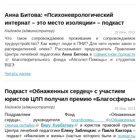
Анна Битова: «Психоневрологический
интернат – это место изоляции» – подкаст
Надежда (администратор)
29 Июн, 2022
Что такое сопровождаемое проживание и сопровождаемое
трудоустройство? Как живут люди в ПНИ? Для чего нужен закон о
распределенной опеке? Рассказывает председатель Правления
Центра лечебной педагогики
Анна Битова
в
совместном подкасте
(link is external)
благотворительного фонда «Абсолют-Помощь» и студентов
ВШЭ:
Читать далее
Подкаст «Обнаженных сердец» с участием
юристов ЦЛП получил премию «Благосферы»
Надежда (администратор)
05 Мар, 2021
Поздравляем Фонд
«
Обнаженные
сердца
»
, руководителя
платформы
(link is external)
«Обнаженные
сердца.онлайн»
(link is external)
Веру Курбатову
(link is external)
и юристов правовой группы
Центра лечебной педагогики
Елену Заблоцкис
и
Павла Кантора
–
подкаст
«Инклюзия и жизнь» (частью которого были и
подкасты