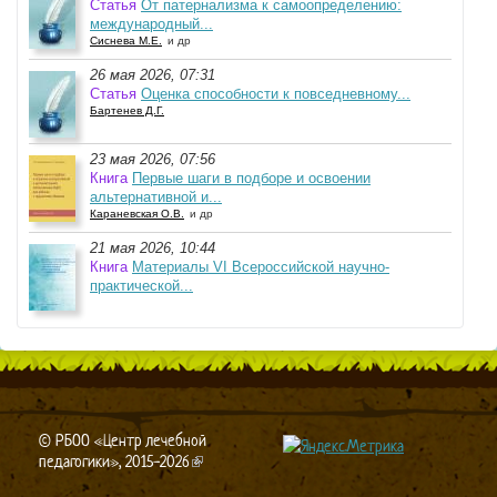
Статья
От патернализма к самоопределению:
международный...
Сиснева М.Е.
и др
26 мая 2026, 07:31
Статья
Оценка способности к повседневному...
Бартенев Д.Г.
23 мая 2026, 07:56
Книга
Первые шаги в подборе и освоении
альтернативной и...
Караневская О.В.
и др
21 мая 2026, 10:44
Книга
Материалы VI Всероссийской научно-
практической...
© РБОО «Центр лечебной
педагогики», 2015-2026
(link is external)