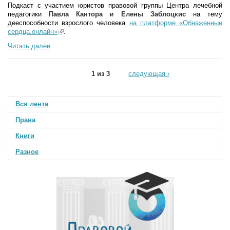
Подкаст с участием юристов правовой группы Центра лечебной
педагогики
Павла Кантора
и
Елены Заблоцкис
на тему
дееспособности взрослого человека
на платформе «Обнаженные
сердца.онлайн»
(link is external)
.
Читать далее
1 из 3
следующая ›
Вся лента
Права
Книги
Разное