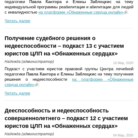
педагогики
Павла Кантора
и
Елены Заблоцкис
на тему
индивидуальной программы реабилитации и абилитации для людей
с инвалидностью
на платформе «Обнаженные сердца.онлайн»
(link i
.
external
Читать далее
Получение судебного решения о
недееспособности – подкаст 13 с участием
юристов ЦЛП на «Обнаженных сердцах»
Надежда (администратор)
16 Мар, 2020
Подкаст с участием юристов правовой группы Центра лечебной
педагогики
Павла Кантора
и
Елены Заблоцкис
на тему получения
решения о недееспособности
на платформе «Обнаженные
сердца.онлайн»
(link is external)
.
Читать далее
Дееспособность и недееспособность
совершеннолетнего – подкаст 12 с участием
юристов ЦЛП на «Обнаженных сердцах»
Надежда (администратор)
04 Мар, 2020