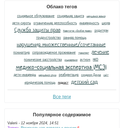
Облако тегов
социальное обслуживание
социальная защита
нарушения зрения
дети-сироты
ограниченная дееспособность
инвалидность
школа
Служба защиты прав
родители
Навигатор «Особое право»
трудоустройство
ранняя помощь
нарушения множественные/сочетанные
лечение
психиатрия
сопровождаемое проживание
транспорт
психические расстройства
аутизм
НКО
усыновление
медико-социальная экспертиза (МСЭ)
дети-инвалиды
реабилитация
синдром Дауна
нарушения слуха
сайт
детский сад
юридическая помощь
подкаст
Все теги
Популярное содержимое
Valerii
- 12 ноября 2024, 14:51
Запись
Региональная доплата к пенсии
6