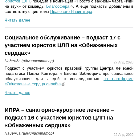
юристов ЦЛП
)
победил в номинации «Просто о важном» чарта «Иди
на звук» от команды
Благосфера
(link is external)
.
А еще подкасты добавлены в
соответствующие темы
Правового Навигатора
.
Читать далее
Социальное обслуживание – подкаст 17 с
участием юристов ЦЛП на «Обнаженных
сердцах»
Надежда (администратор)
27 Апр, 2020
Подкаст с участием юристов правовой группы Центра лечебной
педагогики
Павла Кантора
и
Елены Заблоцкис
про социальное
обслуживание для людей с инвалидностью
на платформе
«Обнаженные сердца.онлайн»
(link is external)
.
Читать далее
ИПРА – санаторно-курортное лечение –
подкаст 16 с участием юристов ЦЛП на
«Обнаженных сердцах»
Надежда (администратор)
22 Апр, 2020