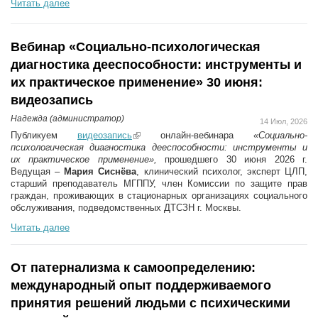
Читать далее
Вебинар «Социально-психологическая
диагностика дееспособности: инструменты и
их практическое применение» 30 июня:
видеозапись
Надежда (администратор)
14 Июл, 2026
Публикуем
видеозапись
(link is external)
онлайн-вебинара
«Социально-
психологическая диагностика дееспособности: инструменты и
их практическое применение»,
прошедшего 30 июня 2026 г.
Ведущая –
Мария Сиснёва
, клинический психолог, эксперт ЦЛП,
старший преподаватель МГППУ, член Комиссии по защите прав
граждан, проживающих в стационарных организациях социального
обслуживания, подведомственных ДТСЗН г. Москвы.
Читать далее
От патернализма к самоопределению:
международный опыт поддерживаемого
принятия решений людьми с психическими