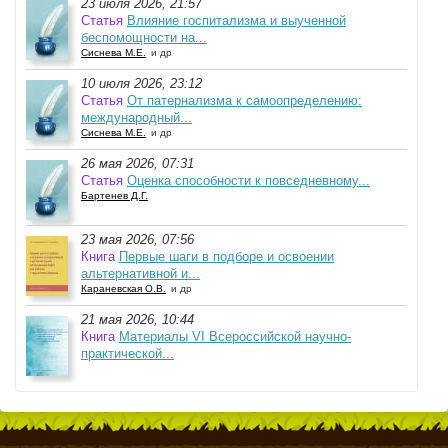
23 июля 2026, 21:57
Статья
Влияние госпитализма и выученной
беспомощности на...
Сиснева М.Е.
и др
10 июля 2026, 23:12
Статья
От патернализма к самоопределению:
международный...
Сиснева М.Е.
и др
26 мая 2026, 07:31
Статья
Оценка способности к повседневному...
Бартенев Д.Г.
23 мая 2026, 07:56
Книга
Первые шаги в подборе и освоении
альтернативной и...
Караневская О.В.
и др
21 мая 2026, 10:44
Книга
Материалы VI Всероссийской научно-
практической...