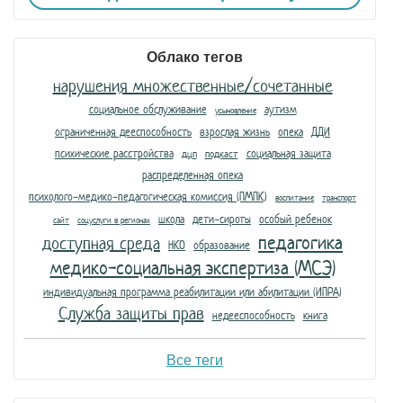
Облако тегов
нарушения множественные/сочетанные
социальное обслуживание
аутизм
усыновление
ограниченная дееспособность
взрослая жизнь
опека
ДДИ
психические расстройства
социальная защита
дцп
подкаст
распределенная опека
психолого-медико-педагогическая комиссия (ПМПК)
воспитание
транспорт
школа
дети-сироты
особый ребенок
сайт
соцуслуги в регионах
педагогика
доступная среда
НКО
образование
медико-социальная экспертиза (МСЭ)
индивидуальная программа реабилитации или абилитации (ИПРА)
Служба защиты прав
недееспособность
книга
Все теги