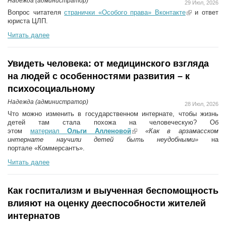
Надежда (администратор)
29 Июл, 2026
Вопрос читателя
странички «Особого права» Вконтакте
(link is
и ответ
юриста ЦЛП.
external)
Читать далее
Увидеть человека: от медицинского взгляда
на людей с особенностями развития – к
психосоциальному
Надежда (администратор)
28 Июл, 2026
Что можно изменить в государственном интернате, чтобы жизнь
детей там стала похожа на человеческую? Об
этом
материал
Ольги Алленовой
(link is external)
«Как в арзамасском
интернате научили детей быть неудобными»
на
портале «Коммерсантъ».
Читать далее
Как госпитализм и выученная беспомощность
влияют на оценку дееспособности жителей
интернатов