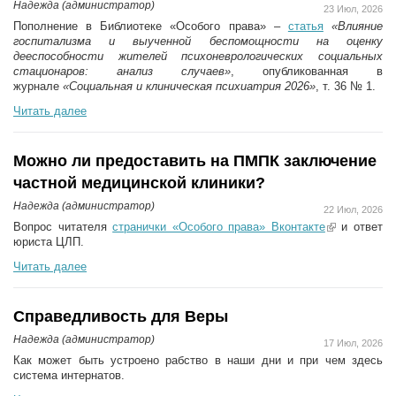
Надежда (администратор)
23 Июл, 2026
Пополнение в Библиотеке «Особого права» –
статья
«Влияние
госпитализма и выученной беспомощности на оценку
дееспособности жителей психоневрологических социальных
стационаров: анализ случаев»
, опубликованная в
журнале
«Социальная и клиническая психиатрия 2026»
, т. 36 № 1.
Читать далее
Можно ли предоставить на ПМПК заключение
частной медицинской клиники?
Надежда (администратор)
22 Июл, 2026
Вопрос читателя
странички «Особого права» Вконтакте
(link is
и ответ
юриста ЦЛП.
external)
Читать далее
Справедливость для Веры
Надежда (администратор)
17 Июл, 2026
Как может быть устроено рабство в наши дни и при чем здесь
система интернатов.