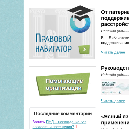
От патерн
поддержив
расстройс
Надежда (адми
В Библиотек
поддерживаемог
Читать далее
Руководст
Надежда (адми
Читать далее
Последние комментарии
«Ясный яз
Запись
ПНД – наблюдение без
применени
согласия и посещения?
1