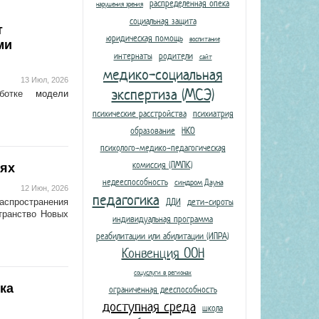
распределенная опека
нарушения зрения
социальная защита
т
юридическая помощь
воспитание
ми
интернаты
родители
сайт
медико-социальная
13 Июл, 2026
экспертиза (МСЭ)
аботке
модели
психические расстройства
психиатрия
образование
НКО
психолого-медико-педагогическая
комиссия (ПМПК)
иях
недееспособность
синдром Дауна
12 Июн, 2026
педагогика
ДДИ
дети-сироты
аспространения
транство Новых
индивидуальная программа
реабилитации или абилитации (ИПРА)
Конвенция ООН
соцуслуги в регионах
ка
ограниченная дееспособность
доступная среда
школа