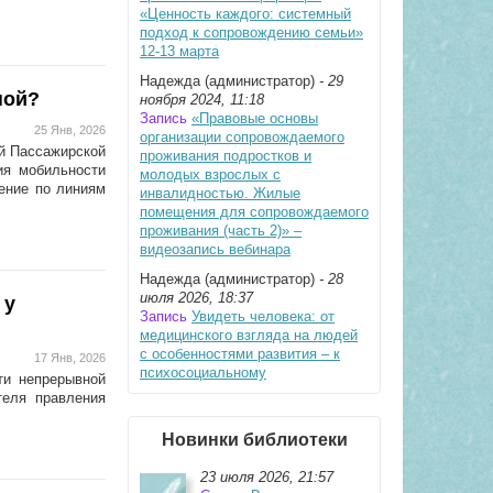
«Ценность каждого: системный
подход к сопровождению семьи»
12-13 марта
Надежда (администратор)
- 29
ной?
ноября 2024, 11:18
Запись
«Правовые основы
25 Янв, 2026
организации сопровождаемого
й Пассажирской
проживания подростков и
ия мобильности
молодых взрослых с
ение по линиям
инвалидностью. Жилые
помещения для сопровождаемого
проживания (часть 2)» –
видеозапись вебинара
Надежда (администратор)
- 28
июля 2026, 18:37
 у
Запись
Увидеть человека: от
медицинского взгляда на людей
с особенностями развития – к
17 Янв, 2026
психосоциальному
ти непрерывной
теля правления
Новинки библиотеки
23 июля 2026, 21:57