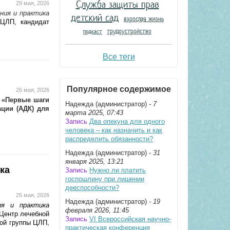
Служба защиты прав
29 мая, 2026
ния и практика
детский сад
взрослая жизнь
 ЦЛП, кандидат
трудоустройство
подкаст
Все теги
Популярное содержимое
26 мая, 2026
е
«Первые шаги
Надежда (администратор)
- 7
ции (АДК) для
марта 2025, 07:43
Запись
Два опекуна для одного
человека – как назначить и как
распределить обязанности?
Надежда (администратор)
- 31
января 2025, 13:21
ка
Запись
Нужно ли платить
госпошлину при лишении
дееспособности?
25 мая, 2026
Надежда (администратор)
- 19
ия и практика
февраля 2026, 11:45
 Центр лечебной
Запись
VI Всероссийская научно-
вой группы ЦЛП,
практическая конференция