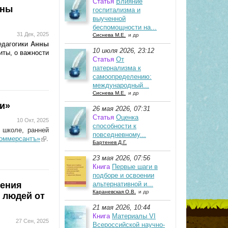
Статья
Влияние
нны
госпитализма и
выученной
беспомощности на...
31 Дек, 2025
Сиснева М.Е.
и др
едагогики
Анны
10 июля 2026, 23:12
иты, о важности
Статья
От
патернализма к
самоопределению:
международный...
Сиснева М.Е.
и др
и»
26 мая 2026, 07:31
Статья
Оценка
10 Окт, 2025
способности к
 школе, ранней
повседневному...
Коммерсантъ»
(link is
.
Бартенев Д.Г.
external)
23 мая 2026, 07:56
Книга
Первые шаги в
подборе и освоении
нения
альтернативной и...
Караневская О.В.
и др
 людей от
21 мая 2026, 10:44
Книга
Материалы VI
27 Сен, 2025
Всероссийской научно-