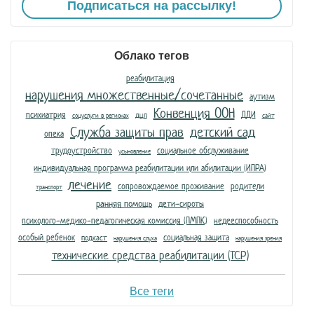
Подписаться на рассылку!
Облако тегов
реабилитация
нарушения множественные/сочетанные
аутизм
Конвенция ООН
психиатрия
ДДИ
дцп
соцуслуги в регионах
сайт
Служба защиты прав
детский сад
опека
трудоустройство
социальное обслуживание
усыновление
индивидуальная программа реабилитации или абилитации (ИПРА)
лечение
сопровождаемое проживание
родители
транспорт
ранняя помощь
дети-сироты
психолого-медико-педагогическая комиссия (ПМПК)
недееспособность
особый ребенок
социальная защита
подкаст
нарушения слуха
нарушения зрения
технические средства реабилитации (ТСР)
Все теги