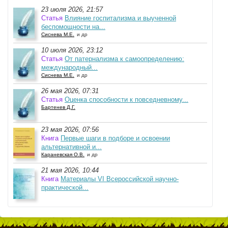
23 июля 2026, 21:57
Статья
Влияние госпитализма и выученной
беспомощности на...
Сиснева М.Е.
и др
10 июля 2026, 23:12
Статья
От патернализма к самоопределению:
международный...
Сиснева М.Е.
и др
26 мая 2026, 07:31
Статья
Оценка способности к повседневному...
Бартенев Д.Г.
23 мая 2026, 07:56
Книга
Первые шаги в подборе и освоении
альтернативной и...
Караневская О.В.
и др
21 мая 2026, 10:44
Книга
Материалы VI Всероссийской научно-
практической...