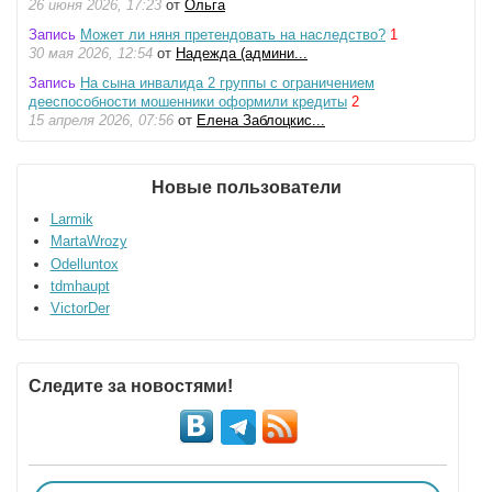
26 июня 2026, 17:23
от
Ольга
Запись
Может ли няня претендовать на наследство?
1
30 мая 2026, 12:54
от
Надежда (админи...
Запись
На сына инвалида 2 группы с ограничением
дееспособности мошенники оформили кредиты
2
15 апреля 2026, 07:56
от
Елена Заблоцкис...
Новые пользователи
Larmik
MartaWrozy
Odelluntox
tdmhaupt
VictorDer
Следите за новостями!