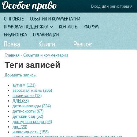
Вход
или
регистрация
О ПРОЕКТЕ
СОБЫТИЯ И КОММЕНТАРИИ
ПРАВОВАЯ ПОДДЕРЖКА
КОНТАКТЫ
ФОРУМ
БИБЛИОТЕКА
ОРГАНИЗАЦИИ
Права
Книги
Разное
Главная
›
События и комментарии
Теги записей
Добавить запись
аутизм (121)
взрослая жизнь (266)
воспитание (12)
ДДИ (83)
дети-инвалиды (224)
дети-сироты (67)
детский сад (52)
доступная среда (54)
дцп (20)
инвалидность (158)