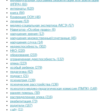
индивидуальная программа реабилитации или абилитации
(ИПРА) (65)
интернаты (620)
книга (84)
Конвенция ООН (46)
лечение (53)
медико-социальная экспертиза (МСЭ) (57)
Навигатор «Особое право» (6)
нарушения зрения (12)
нарушения множественные/сочетанные (45)
нарушения слуха (14)
недееспособность (302)
НКО (220)
образование (233)
ограниченная дееспособность (132)
опека (223)
особый ребенок (279)
педагогика (62)
подкаст (21)
психиатрия (139)
психические расстройства (136)
психолого-медико-педагогическая комиссия (ПМПК) (148)
ранняя помощь (30)
распределенная опека (216)
реабилитация (73)
родители (167)
сайт (11)