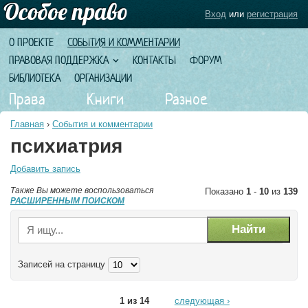
Вход
или
регистрация
О ПРОЕКТЕ
СОБЫТИЯ И КОММЕНТАРИИ
ПРАВОВАЯ ПОДДЕРЖКА
КОНТАКТЫ
ФОРУМ
БИБЛИОТЕКА
ОРГАНИЗАЦИИ
Права
Книги
Разное
Главная
›
События и комментарии
психиатрия
Добавить запись
Также Вы можете воспользоваться
Показано
1
-
10
из
139
РАСШИРЕННЫМ ПОИСКОМ
Записей на страницу
1 из 14
следующая ›