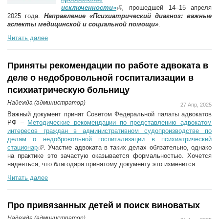
исключенности»
(link is external)
,
прошедшей 14–15 апреля
2025 года.
Направление «Психиатрический диагноз: важные
аспекты медицинской и социальной помощи»
.
Читать далее
Приняты рекомендации по работе адвоката в
деле о недобровольной госпитализации в
психиатрическую больницу
Надежда (администратор)
27 Апр, 2025
Важный документ принят Советом Федеральной палаты адвокатов
РФ –
Методические рекомендации по представлению адвокатом
интересов граждан в административном судопроизводстве по
делам о недобровольной госпитализации в психиатрический
стационар
(link is external)
. Участие адвоката в таких делах обязательно, однако
на практике это зачастую оказывается формальностью. Хочется
надеяться, что благодаря принятому документу это изменится.
Читать далее
Про привязанных детей и поиск виноватых
Надежда (администратор)