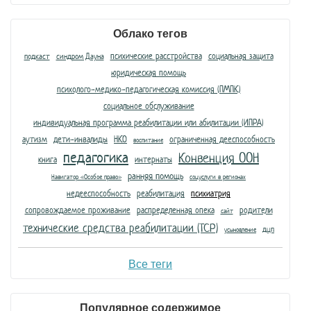
Облако тегов
психические расстройства
социальная защита
подкаст
синдром Дауна
юридическая помощь
психолого-медико-педагогическая комиссия (ПМПК)
социальное обслуживание
индивидуальная программа реабилитации или абилитации (ИПРА)
аутизм
дети-инвалиды
НКО
ограниченная дееспособность
воспитание
педагогика
Конвенция ООН
книга
интернаты
ранняя помощь
Навигатор «Особое право»
соцуслуги в регионах
недееспособность
реабилитация
психиатрия
сопровождаемое проживание
распределенная опека
родители
сайт
технические средства реабилитации (ТСР)
дцп
усыновление
Все теги
Популярное содержимое