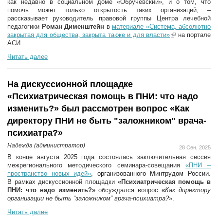
как недавно в социальном доме «Обручевский», и о том, что
помочь может только открытость таких организаций, –
рассказывает руководитель правовой группы Центра лечебной
педагогики
Роман Дименштейн
в
материале «Система, абсолютно
закрытая для общества, закрыта также и для власти»
(link is
на портале
АСИ.
external)
Читать далее
На дискуссионной площадке
«Психиатрическая помощь в ПНИ: что надо
изменить?» был рассмотрен вопрос «Как
директору ПНИ не быть "заложником" врача-
психиатра?»
Надежда (администратор)
28 Сен, 2025
В конце августа 2025 года состоялась заключительная сессия
межрегионального методического семинара-совещания
«ПНИ –
пространство новых идей»
,
организованного Минтрудом России
.
В рамках дискуссионной площадки
«Психиатрическая помощь в
ПНИ: что надо изменить?»
обсуждался вопрос
«
Как директору
организации не быть “заложником” врача-психиатра?
».
Читать далее