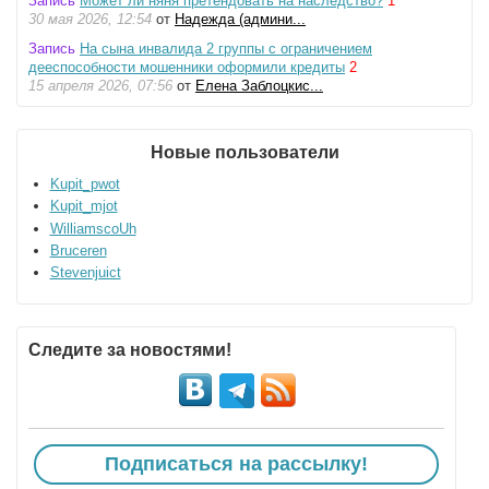
Запись
Может ли няня претендовать на наследство?
1
30 мая 2026, 12:54
от
Надежда (админи...
Запись
На сына инвалида 2 группы с ограничением
дееспособности мошенники оформили кредиты
2
15 апреля 2026, 07:56
от
Елена Заблоцкис...
Новые пользователи
Kupit_pwot
Kupit_mjot
WilliamscoUh
Bruceren
Stevenjuict
Следите за новостями!
Подписаться на рассылку!