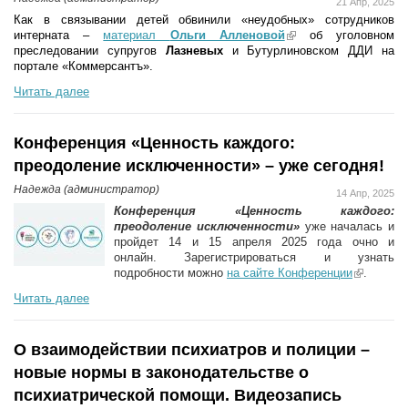
21 Апр, 2025
Как в связывании детей обвинили «неудобных» сотрудников
интерната –
материал
Ольги Алленовой
(link is external)
об уголовном
преследовании супругов
Лазневых
и Бутурлиновском ДДИ на
портале «Коммерсантъ».
Читать далее
Конференция «Ценность каждого:
преодоление исключенности» – уже сегодня!
Надежда (администратор)
14 Апр, 2025
Конференция «Ценность каждого:
преодоление исключенности»
уже началась и
пройдет 14 и 15 апреля 2025 года очно и
онлайн. Зарегистрироваться и узнать
подробности можно
на сайте Конференции
(link is
.
external)
Читать далее
О взаимодействии психиатров и полиции –
новые нормы в законодательстве о
психиатрической помощи. Видеозапись