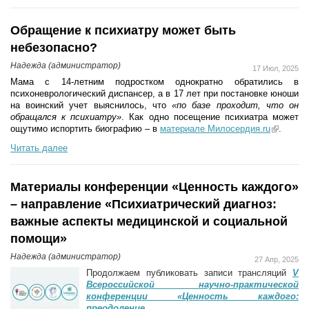
Обращение к психиатру может быть
небезопасно?
Надежда (администратор)
17 Июл, 2025
Мама с 14-летним подростком однократно обратились в
психоневрологический диспансер, а в 17 лет при постановке юноши
на воинский учет выяснилось, что
«по базе проходит, что он
обращался к психиатру»
. Как одно посещение психиатра может
ощутимо испортить биографию – в
материале Милосердия.ru
(link is
.
external)
Читать далее
Материалы конференции «Ценность каждого»
– направление «Психиатрический диагноз:
важные аспекты медицинской и социальной
помощи»
Надежда (администратор)
27 Апр, 2025
Продолжаем публиковать записи трансляций
V
Всероссийской научно-практической
конференции «Ценность каждого:
преодоление