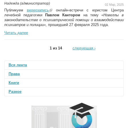
Надежда (администратор)
02 Мар, 2025
Публикуем
видеозапись
(link is external)
онлайн-встречи с юристом Центра
лечебной педагогики
Павлом Кантором
на тему
«Новеллы в
законодательстве о психиатрической помощи о взаимодействии
психиатров и полиции»,
прошедшей 27 февраля 2025 года.
Читать далее
1 из 14
следующая ›
Вся лента
Права
Книги
Разное