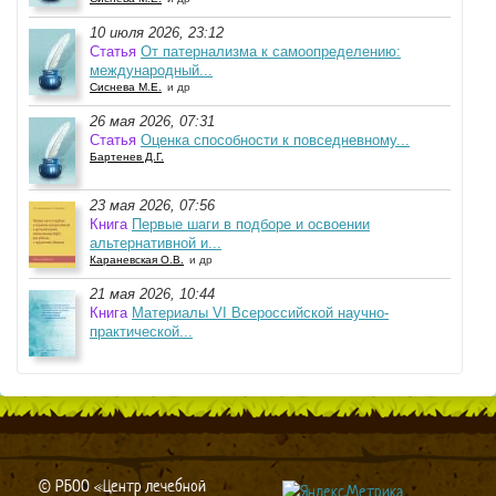
10 июля 2026, 23:12
Статья
От патернализма к самоопределению:
международный...
Сиснева М.Е.
и др
26 мая 2026, 07:31
Статья
Оценка способности к повседневному...
Бартенев Д.Г.
23 мая 2026, 07:56
Книга
Первые шаги в подборе и освоении
альтернативной и...
Караневская О.В.
и др
21 мая 2026, 10:44
Книга
Материалы VI Всероссийской научно-
практической...
© РБОО «Центр лечебной