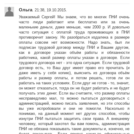
Ольга
. 21:38, 19.10.2015.
Уважаемый Сергей! Мы знаем, что во многих ПНИ очень
часто люди работают или бесплатно или за очень
маленькие деньги, даже меньше, чем 2000 р. И довольно
часто ситуация с оплатой труда проживающих в ПНИ
противоречит закону. Но разобраться издалека в размере
оплаты совсем нет возможности. Надо знать, был ли
подписан трудовой договор между ПНИ и Вашим другом,
как в договоре указан объём работы и обязанности
работника, какой размер оплаты указан в договоре. Если
трудового договора нет - это одна ситуация. Если трудовой
договор есть, то Ваш друг имеет право его прочитать (и
даже иметь у себя копию), выяснить из договора объём
работы и размер оплаты, и потом решать, готов ли он
работать на таких условиях. Если друг не готов - то, значит,
он может отказаться, тогда он не будет работать и не будет
получать этих денег. Если вы считаете, что размер оплаты
несправедливо мал, то можно пытаться договориться с
администрацией, можно писать заявления, но эти способы
вы уже испробовали и они не помогли. Насколько я
понимаю, на данный момент нет других способов, чтобы
изнутри ПНИ пытаться защитить свои права. А внешнему
человеку, который захотел бы вам помочь, администрация
ПНИ не обязана показывать такие документы и, конечно, не
будет показывать. Если придут какие-то официальные