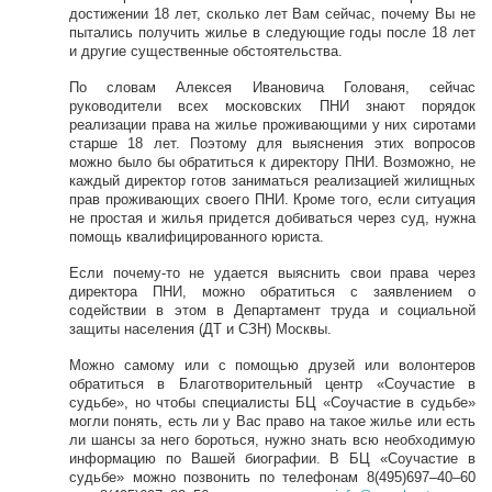
достижении 18 лет, сколько лет Вам сейчас, почему Вы не
пытались получить жилье в следующие годы после 18 лет
и другие существенные обстоятельства.
По словам Алексея Ивановича Голованя, сейчас
руководители всех московских ПНИ знают порядок
реализации права на жилье проживающими у них сиротами
старше 18 лет. Поэтому для выяснения этих вопросов
можно было бы обратиться к директору ПНИ. Возможно, не
каждый директор готов заниматься реализацией жилищных
прав проживающих своего ПНИ. Кроме того, если ситуация
не простая и жилья придется добиваться через суд, нужна
помощь квалифицированного юриста.
Если почему-то не удается выяснить свои права через
директора ПНИ, можно обратиться с заявлением о
содействии в этом в Департамент труда и социальной
защиты населения (ДТ и СЗН) Москвы.
Можно самому или с помощью друзей или волонтеров
обратиться в Благотворительный центр «Соучастие в
судьбе», но чтобы специалисты БЦ «Соучастие в судьбе»
могли понять, есть ли у Вас право на такое жилье или есть
ли шансы за него бороться, нужно знать всю необходимую
информацию по Вашей биографии. В БЦ «Соучастие в
судьбе» можно позвонить по телефонам 8(495)697–40–60