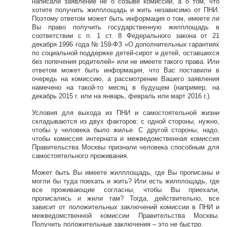
написали заявление не о созыве комиссии, а о том, что
хотите получить жилплощадь и жить независимо от ПНИ.
Поэтому ответом может быть информация о том, имеете ли
Вы право получить государственную жилплощадь в
соответствии с п. 1 ст. 8 Федерального закона от 21
декабря 1996 года № 159-ФЗ «О дополнительных гарантиях
по социальной поддержке детей-сирот и детей, оставшихся
без попечения родителей» или не имеете такого права. Или
ответом может быть информация, что Вас поставили в
очередь на комиссию, а рассмотрение Вашего заявления
намечено на такой-то месяц в будущем (например, на
декабрь 2015 г. или на январь, февраль или март 2016 г.).
Условия для выхода из ПНИ и самостоятельной жизни
складываются из двух факторов: с одной стороны, нужно,
чтобы у человека было жилье. С другой стороны, надо,
чтобы комиссия интерната и межведомственная комиссия
Правительства Москвы признали человека способным для
самостоятельного проживания.
Может быть Вы имеете жилплощадь, где Вы прописаны и
могли бы туда поехать и жить? Или есть жилплощадь, где
все проживающие согласны, чтобы Вы приехали,
прописались и жили там? Тогда, действительно, все
зависит от положительных заключений комиссии в ПНИ и
межведомственной комиссии Правительства Москвы.
Получить положительные заключения – это не быстро.