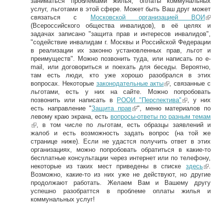
заниматься проблемами жилья, оплаты коммунальных
услуг, льготами в этой сфере. Может быть Ваш друг может
связаться с
Московской организацией ВОИ
(li
(Всероссийского общества инвалидов), в её целях и
n
задачах записано "защита прав и интересов инвалидов",
k
"содействие инвалидам г. Москвы и Российской Федерации
is
в реализации их законно установленных прав, льгот и
e
преимуществ". Можно позвонить туда, или написать по e-
xt
mail, или договориться и поехать для беседы. Вероятно,
er
там есть люди, кто уже хорошо разобрался в этих
n
вопросах. Некоторые
законодательные акты
(link is external)
, связанные с
al
льготами, есть у них на сайте. Можно попробовать
)
позвонить или написать в
РООИ "Перспектива"
(link is
, у них
есть направление "
Защита прав
(link is external)
", меню материалов по
external)
левому краю экрана, есть
вопросы-ответы по разным темам
(link is external)
, в том числе по льготам, есть образцы заявлений и
жалоб и есть возможность задать вопрос (на той же
странице ниже). Если не удастся получить ответ в этих
организациях, можно попробовать обратиться в какие-то
бесплатные консультации через интернет или по телефону,
некоторые из таких мест приведены в списке
здесь
(li
.
Возможно, какие-то из них уже не действуют, но другие
nk
продолжают работать. Желаем Вам и Вашему другу
is
успешно разобраттся в проблеме оплаты жилья и
ex
коммунальных услуг!
ter
na
l)