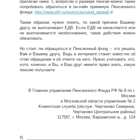
прилагаю ниже. С вопросом о размере пенсии можно также
попробовать обратиться в он-лайн приемную Пенсионного
фонда:
http://www.pfrf.ru/eservices/send_appeal/
(link is
external)
Таким образом, нужно понять, по какой причине Вашему
другу не выплачивают ЕДВ. Если ЕДВ не начисляется или
не выплачивается необоснованно, такие действия можно
обжаловать.
Но стоит ли обращаться в Пенсионный фонд – это решать
Вам и Вашему другу. Ведь в интернате станет известно об
этом обращении и об ответе на него. Нужно учитывать это,
хотя, конечно, и Вы, и Ваш друг имеете право знать, какую
пенсию получаете.
В Главное управление Пенсионного Фонда РФ № 8 по г.
Москве
и Московской области управление № 2
Клиентская служба (обслуж. Чертаново Северное,
Чертаново Центральное районы)
117587, г. Москва, Варшавское ш., д. 124
Я, _________________________________________________,