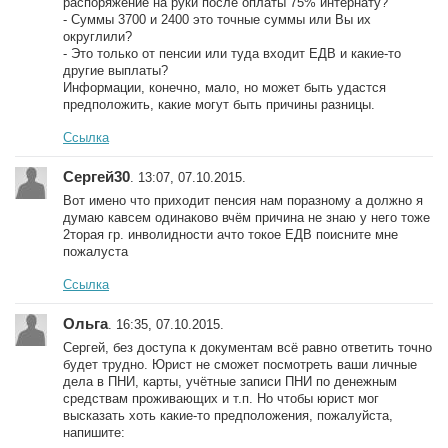
распоряжение на руки после оплаты 75% интернату?
- Суммы 3700 и 2400 это точные суммы или Вы их
округлили?
- Это только от пенсии или туда входит ЕДВ и какие-то
другие выплаты?
Информации, конечно, мало, но может быть удастся
предположить, какие могут быть причины разницы.
Ссылка
Сергей30
. 13:07, 07.10.2015.
Вот имено что приходит пенсия нам поразному а должно я
думаю кавсем одинаково вчём причина не знаю у него тоже
2торая гр. инволидности ачто токое ЕДВ поисните мне
пожалуста
Ссылка
Ольга
. 16:35, 07.10.2015.
Сергей, без доступа к документам всё равно ответить точно
будет трудно. Юрист не сможет посмотреть ваши личные
дела в ПНИ, карты, учётные записи ПНИ по денежным
средствам проживающих и т.п. Но чтобы юрист мог
высказать хоть какие-то предположения, пожалуйста,
напишите: