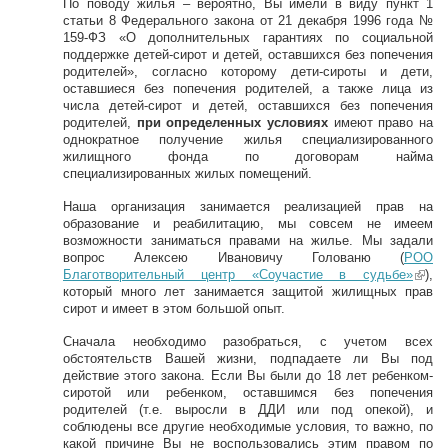
По поводу жилья – вероятно, Вы имели в виду пункт 1
статьи 8 Федерального закона от 21 декабря 1996 года №
159-ФЗ «О дополнительных гарантиях по социальной
поддержке детей-сирот и детей, оставшихся без попечения
родителей», согласно которому дети-сироты и дети,
оставшиеся без попечения родителей, а также лица из
числа детей-сирот и детей, оставшихся без попечения
родителей,
при определенных условиях
имеют право на
однократное получение жилья специализированного
жилищного фонда по договорам найма
специализированных жилых помещений.
Наша организация занимается реализацией прав на
образование и реабилитацию, мы совсем не имеем
возможности заниматься правами на жилье. Мы задали
вопрос Алексею Ивановичу Голованю (
РОО
Благотворительный центр «Соучастие в судьбе»
(lin
),
который много лет занимается защитой жилищных прав
k
сирот и имеет в этом большой опыт.
is
ext
Сначала необходимо разобраться, с учетом всех
ern
обстоятельств Вашей жизни, подпадаете ли Вы под
al)
действие этого закона. Если Вы были до 18 лет ребенком-
сиротой или ребенком, оставшимся без попечения
родителей (т.е. выросли в ДДИ или под опекой), и
соблюдены все другие необходимые условия, то важно, по
какой причине Вы не воспользовались этим правом по