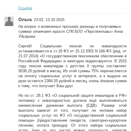
Ссылка
Ольга
. 23:02, 13.10.2015.
На вопрос о возможных причинах разницы в получаемых
суммах отвечает юрист СПб БОО «Перспективы» Анна
Удьярова:
Сергей! Социальная пенсия по инвалидности
устанавливается в ст.18 ФЗ от 15.12.2001 N 166-ФЗ (ред. от
21.07.2014) «О государственном пенсионном обеспечении в
Российской Федерации» и ежегодно индексируется. В 2015
году пенсия инвалидам с детства II группы составляет
9538,20 рублей в месяц. Из этой суммы 75% перечисляется
на оплату социальных услуг в интернате, а к выдаче на
руки остается 2384,55 рублей в месяц, очень близкая сумма
к тому, что получает Ваш друг.
Но по ст. 28.1 ФЗ «О социальной защите инвалидов в РФ»
человеку с инвалидностью должна ещё выплачиваться
ежемесячная денежная выплата (ЕДВ). Размер этой
выплаты зависит от того, получает ли человек набор
социальных услуг по ФЗ «О государственной социальной
помощи» (предоставление лекарств, санаторно-курортное
лечение, оплата проезда). От этого набора социальных
услуг (или от его части) можно отказаться, написав