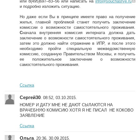
или 8(495)697–83–56 или написать на
info@souchastye.ru
(li
и подробно изложить ситуацию.
n
k
Но даже если Вы в принципе имеете право на получение
s
жилья, главной проблемой станет получить заключение
e
комиссии о возможности самостоятельного проживания.
n
С
начала внутренняя комиссия интерната должна дать
d
заключение о возможности самостоятельного проживания,
s
затем это должно найти отражение в ИПР, и после этого
e-
необходимо пройти специальную межведомственную
m
комиссию, созданную Правительством Москвы, и получить
ai
ее положительное заключение о возможности
l)
самостоятельного проживания.
Ссылка
Сергей30
. 08:52, 03.10.2015.
НОМЕР И ДАТУ МНЕ НЕ ДАЮТ СЫЛАЮТСЯ НА
ВРАЧЕБНУЮ КОМИСИЮ ХОТЯ Я НЕ ПИСАЛ НЕ КОКОВО
ЗАЯВЛЕНИЕ
Ссылка
Ольга
. 20:36, 30.09.2015.