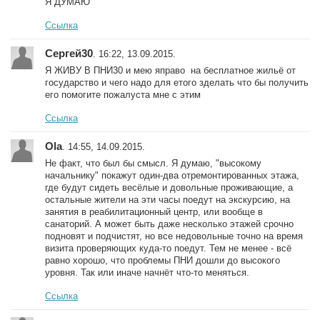
Я ДУМАЮ
Ссылка
Сергей30
. 16:22, 13.09.2015.
Я ЖИВУ В ПНИ30 и мею яправо на бесплатное жильё от
государство и чего надо для етого зделать что бы получить
его помогите пожалуста мне с этим
Ссылка
Ola
. 14:55, 14.09.2015.
Не факт, что был бы смысл. Я думаю, "высокому
начальнику" покажут один-два отремонтированных этажа,
где будут сидеть весёлые и довольные проживающие, а
остальные жители на эти часы поедут на экскурсию, на
занятия в реабилитационный центр, или вообще в
санаторий. А может быть даже несколько этажей срочно
подновят и подчистят, но все недовольные точно на время
визита проверяющих куда-то поедут. Тем не менее - всё
равно хорошо, что проблемы ПНИ дошли до высокого
уровня. Так или иначе начнёт что-то меняться.
Ссылка