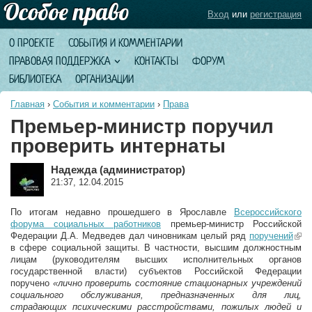
Вход
или
регистрация
О ПРОЕКТЕ
СОБЫТИЯ И КОММЕНТАРИИ
ПРАВОВАЯ ПОДДЕРЖКА
КОНТАКТЫ
ФОРУМ
БИБЛИОТЕКА
ОРГАНИЗАЦИИ
Главная
›
События и комментарии
›
Права
Премьер-министр поручил
проверить интернаты
Надежда (администратор)
21:37, 12.04.2015
По итогам недавно прошедшего в Ярославле
Всероссийского
форума социальных работников
премьер-министр Российской
Федерации Д.А. Медведев дал чиновникам целый ряд
поручений
(lin
в сфере социальной защиты. В частности, высшим должностным
exte
лицам (руководителям высших исполнительных органов
государственной власти) субъектов Российской Федерации
поручено
«лично проверить состояние стационарных учреждений
социального обслуживания, предназначенных для лиц,
страдающих психическими расстройствами, пожилых людей и