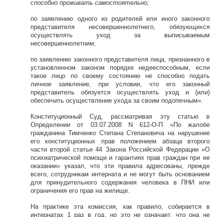
способно проживать самостоятельно;
по заявлению одного из родителей или иного законного
представителя несовершеннолетнего, обязующихся
осуществлять уход за выписываемым
несовершеннолетним;
по заявлению законного представителя лица, признанного в
установленном законом порядке недееспособным, если
такое лицо по своему состоянию не способно подать
личное заявление, при условии, что его законный
представитель обязуется осуществлять уход и (или)
обеспечить осуществление ухода за своим подопечным».
Конституционный Суд, рассматривая эту статью в
Определении от 03.07.2008 N 612-О-П «По жалобе
гражданина Тимченко Степана Степановича на нарушение
его конституционных прав положением абзаца второго
части второй статьи 44 Закона Российской Федерации «О
психиатрической помощи и гарантиях прав граждан при ее
оказании» указал, что эти правила адресованы, прежде
всего, сотрудникам интерната и не могут быть основанием
для принудительного содержания человека в ПНИ или
ограничения его прав на жилище.
На практике эта комиссия, как правило, собирается в
интернатах 1 раз в год, но это не означает, что она не