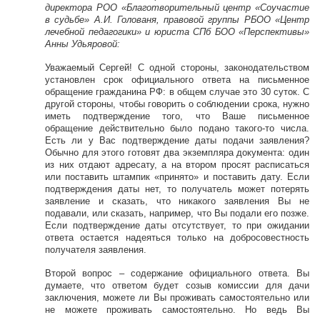
директора РОО «Благотворительный центр «Соучастие
в судьбе» А.И. Голованя, правовой группы РБОО «Центр
лечебной педагогики» и юриста СПб БОО «Перспективы»
Анны Удьяровой:
Уважаемый Сергей! С одной стороны, законодательством
установлен срок официального ответа на письменное
обращение гражданина РФ: в общем случае это 30 суток. С
другой стороны, чтобы говорить о соблюдении срока, нужно
иметь подтверждение того, что Ваше письменное
обращение действительно было подано такого-то числа.
Есть ли у Вас подтверждение даты подачи заявления?
Обычно для этого готовят два экземпляра документа: один
из них отдают адресату, а на втором просят расписаться
или поставить штампик «принято» и поставить дату. Если
подтверждения даты нет, то получатель может потерять
заявление и сказать, что никакого заявления Вы не
подавали, или сказать, например, что Вы подали его позже.
Если подтверждение даты отсутствует, то при ожидании
ответа остается надеяться только на добросовестность
получателя заявления.
Второй вопрос – содержание официального ответа. Вы
думаете, что ответом будет созыв комиссии для дачи
заключения, можете ли Вы проживать самостоятельно или
не можете проживать самостоятельно. Но ведь Вы