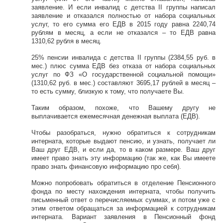
заявление. И если инвалид с детства II группы написал
заявление и отказался полностью от набора социальных
услуг, то его сумма его ЕДВ в 2015 году равна 2240,74
рублям в месяц, а если не отказался – то ЕДВ равна
1310,62 рубля в месяц.
25% пенсии инвалида с детства II группы (2384,55 руб. в
мес.) плюс сумма ЕДВ без отказа от набора социальных
услуг по ФЗ «О государственной социальной помощи»
(1310,62 руб. в мес.) составляют 3695,17 рублей в месяц –
то есть сумму, близкую к тому, что получаете Вы.
Таким образом, похоже, что Вашему другу не
выплачивается ежемесячная денежная выплата (ЕДВ).
Чтобы разобраться, нужно обратиться к сотрудникам
интерната, которые выдают пенсию, и узнать, получает ли
Ваш друг ЕДВ, и если да, то в каком размере. Ваш друг
имеет право знать эту информацию (так же, как Вы имеете
право знать финансовую информацию про себя).
Можно попробовать обратиться в отделение Пенсионного
фонда по месту нахождения интерната, чтобы получить
письменный ответ о перечисляемых суммах, и потом уже с
этим ответом обращаться за информацией к сотрудникам
интерната. Вариант заявления в Пенсионный фонд