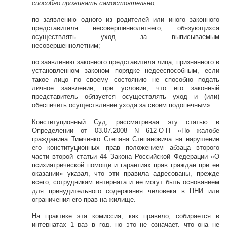
способно проживать самостоятельно;
по заявлению одного из родителей или иного законного
представителя несовершеннолетнего, обязующихся
осуществлять уход за выписываемым
несовершеннолетним;
по заявлению законного представителя лица, признанного в
установленном законом порядке недееспособным, если
такое лицо по своему состоянию не способно подать
личное заявление, при условии, что его законный
представитель обязуется осуществлять уход и (или)
обеспечить осуществление ухода за своим подопечным».
Конституционный Суд, рассматривая эту статью в
Определении от 03.07.2008 N 612-О-П «По жалобе
гражданина Тимченко Степана Степановича на нарушение
его конституционных прав положением абзаца второго
части второй статьи 44 Закона Российской Федерации «О
психиатрической помощи и гарантиях прав граждан при ее
оказании» указал, что эти правила адресованы, прежде
всего, сотрудникам интерната и не могут быть основанием
для принудительного содержания человека в ПНИ или
ограничения его прав на жилище.
На практике эта комиссия, как правило, собирается в
интернатах 1 раз в год, но это не означает, что она не