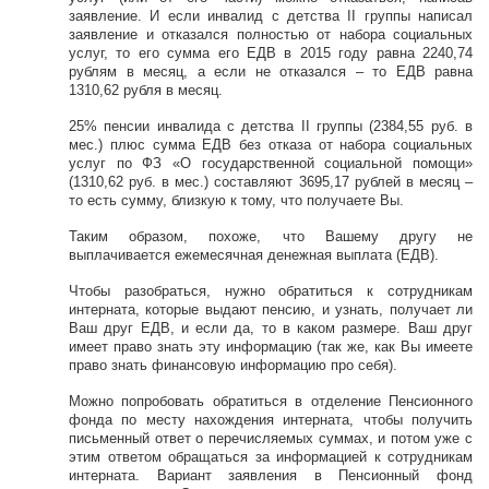
заявление. И если инвалид с детства II группы написал
заявление и отказался полностью от набора социальных
услуг, то его сумма его ЕДВ в 2015 году равна 2240,74
рублям в месяц, а если не отказался – то ЕДВ равна
1310,62 рубля в месяц.
25% пенсии инвалида с детства II группы (2384,55 руб. в
мес.) плюс сумма ЕДВ без отказа от набора социальных
услуг по ФЗ «О государственной социальной помощи»
(1310,62 руб. в мес.) составляют 3695,17 рублей в месяц –
то есть сумму, близкую к тому, что получаете Вы.
Таким образом, похоже, что Вашему другу не
выплачивается ежемесячная денежная выплата (ЕДВ).
Чтобы разобраться, нужно обратиться к сотрудникам
интерната, которые выдают пенсию, и узнать, получает ли
Ваш друг ЕДВ, и если да, то в каком размере. Ваш друг
имеет право знать эту информацию (так же, как Вы имеете
право знать финансовую информацию про себя).
Можно попробовать обратиться в отделение Пенсионного
фонда по месту нахождения интерната, чтобы получить
письменный ответ о перечисляемых суммах, и потом уже с
этим ответом обращаться за информацией к сотрудникам
интерната. Вариант заявления в Пенсионный фонд