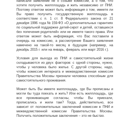
написали заявление не о созыве комиссии, а о том, что
хотите получить жилплощадь и жить независимо от ПНИ.
Поэтому ответом может быть информация о том, имеете ли
Вы право получить государственную жилплощадь в
соответствии с п. 1 ст. 8 Федерального закона от 21
декабря 1996 года № 159-ФЗ «О дополнительных гарантиях
по социальной поддержке детей-сирот и детей, оставшихся
без попечения родителей» или не имеете такого права. Или
ответом может быть информация, что Вас поставили в
очередь на комиссию, а рассмотрение Вашего заявления
намечено на такой-то месяц в будущем (например, на
декабрь 2015 г. или на январь, февраль или март 2016 г.).
Условия для выхода из ПНИ и самостоятельной жизни
складываются из двух факторов: с одной стороны, нужно,
чтобы у человека было жилье. С другой стороны, надо,
чтобы комиссия интерната и межведомственная комиссия
Правительства Москвы признали человека способным для
самостоятельного проживания.
Может быть Вы имеете жилплощадь, где Вы прописаны и
могли бы туда поехать и жить? Или есть жилплощадь, где
все проживающие согласны, чтобы Вы приехали,
прописались и жили там? Тогда, действительно, все
зависит от положительных заключений комиссии в ПНИ и
межведомственной комиссии Правительства Москвы.
Получить положительные заключения – это не быстро.