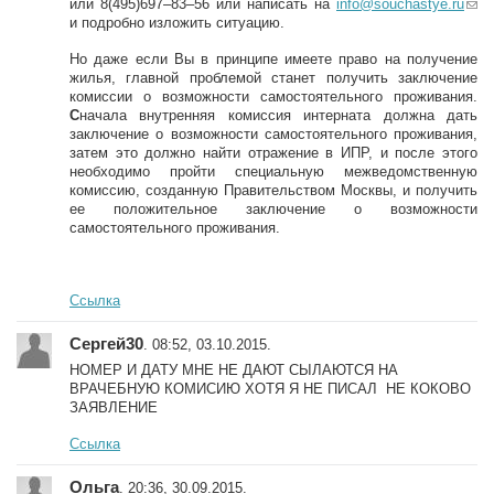
или 8(495)697–83–56 или написать на
info@souchastye.ru
(li
и подробно изложить ситуацию.
n
k
Но даже если Вы в принципе имеете право на получение
s
жилья, главной проблемой станет получить заключение
e
комиссии о возможности самостоятельного проживания.
n
С
начала внутренняя комиссия интерната должна дать
d
заключение о возможности самостоятельного проживания,
s
затем это должно найти отражение в ИПР, и после этого
e-
необходимо пройти специальную межведомственную
m
комиссию, созданную Правительством Москвы, и получить
ai
ее положительное заключение о возможности
l)
самостоятельного проживания.
Ссылка
Сергей30
. 08:52, 03.10.2015.
НОМЕР И ДАТУ МНЕ НЕ ДАЮТ СЫЛАЮТСЯ НА
ВРАЧЕБНУЮ КОМИСИЮ ХОТЯ Я НЕ ПИСАЛ НЕ КОКОВО
ЗАЯВЛЕНИЕ
Ссылка
Ольга
. 20:36, 30.09.2015.