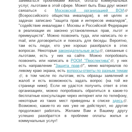
заниматься проблемами жилья, оплаты коммунальных
услуг, льготами в этой сфере. Может быть Ваш друг может
связаться с
Московской организацией ВОИ
(li
(Всероссийского общества инвалидов), в её целях и
n
задачах записано "защита прав и интересов инвалидов",
k
"содействие инвалидам г. Москвы и Российской Федерации
is
в реализации их законно установленных прав, льгот и
e
преимуществ". Можно позвонить туда, или написать по e-
xt
mail, или договориться и поехать для беседы. Вероятно,
er
там есть люди, кто уже хорошо разобрался в этих
n
вопросах. Некоторые
законодательные акты
(link is external)
, связанные с
al
льготами, есть у них на сайте. Можно попробовать
)
позвонить или написать в
РООИ "Перспектива"
(link is
, у них
есть направление "
Защита прав
(link is external)
", меню материалов по
external)
левому краю экрана, есть
вопросы-ответы по разным темам
(link is external)
, в том числе по льготам, есть образцы заявлений и
жалоб и есть возможность задать вопрос (на той же
странице ниже). Если не удастся получить ответ в этих
организациях, можно попробовать обратиться в какие-то
бесплатные консультации через интернет или по телефону,
некоторые из таких мест приведены в списке
здесь
(li
.
Возможно, какие-то из них уже не действуют, но другие
nk
продолжают работать. Желаем Вам и Вашему другу
is
успешно разобраттся в проблеме оплаты жилья и
ex
коммунальных услуг!
ter
na
l)