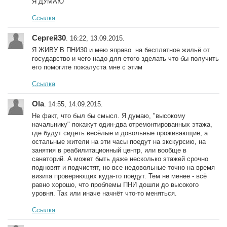
Я ДУМАЮ
Ссылка
Сергей30
. 16:22, 13.09.2015.
Я ЖИВУ В ПНИ30 и мею яправо на бесплатное жильё от
государство и чего надо для етого зделать что бы получить
его помогите пожалуста мне с этим
Ссылка
Ola
. 14:55, 14.09.2015.
Не факт, что был бы смысл. Я думаю, "высокому
начальнику" покажут один-два отремонтированных этажа,
где будут сидеть весёлые и довольные проживающие, а
остальные жители на эти часы поедут на экскурсию, на
занятия в реабилитационный центр, или вообще в
санаторий. А может быть даже несколько этажей срочно
подновят и подчистят, но все недовольные точно на время
визита проверяющих куда-то поедут. Тем не менее - всё
равно хорошо, что проблемы ПНИ дошли до высокого
уровня. Так или иначе начнёт что-то меняться.
Ссылка