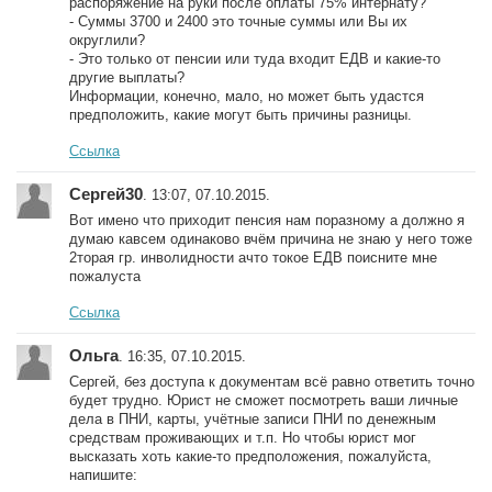
распоряжение на руки после оплаты 75% интернату?
- Суммы 3700 и 2400 это точные суммы или Вы их
округлили?
- Это только от пенсии или туда входит ЕДВ и какие-то
другие выплаты?
Информации, конечно, мало, но может быть удастся
предположить, какие могут быть причины разницы.
Ссылка
Сергей30
. 13:07, 07.10.2015.
Вот имено что приходит пенсия нам поразному а должно я
думаю кавсем одинаково вчём причина не знаю у него тоже
2торая гр. инволидности ачто токое ЕДВ поисните мне
пожалуста
Ссылка
Ольга
. 16:35, 07.10.2015.
Сергей, без доступа к документам всё равно ответить точно
будет трудно. Юрист не сможет посмотреть ваши личные
дела в ПНИ, карты, учётные записи ПНИ по денежным
средствам проживающих и т.п. Но чтобы юрист мог
высказать хоть какие-то предположения, пожалуйста,
напишите: