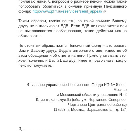
прилагаю ниже. С вопросом о размере пенсии можно также
попробовать обратиться в он-лайн приемную Пенсионного
фонда:
http://www.pfrf.ru/eservices/send_appeal/
(link is
external)
Таким образом, нужно понять, по какой причине Вашему
другу не выплачивают ЕДВ. Если ЕДВ не начисляется или
не выплачивается необоснованно, такие действия можно
обжаловать.
Но стоит ли обращаться в Пенсионный фонд – это решать
Вам и Вашему другу. Ведь в интернате станет известно об
этом обращении и об ответе на него. Нужно учитывать это,
хотя, конечно, и Вы, и Ваш друг имеете право знать, какую
пенсию получаете.
В Главное управление Пенсионного Фонда РФ № 8 по г.
Москве
и Московской области управление № 2
Клиентская служба (обслуж. Чертаново Северное,
Чертаново Центральное районы)
117587, г. Москва, Варшавское ш., д. 124
Я, _________________________________________________,