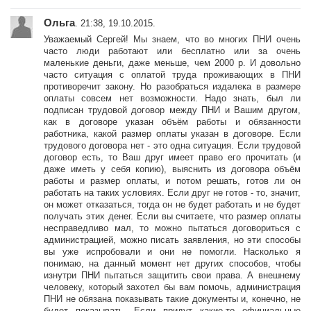
Ольга
. 21:38, 19.10.2015.
Уважаемый Сергей! Мы знаем, что во многих ПНИ очень
часто люди работают или бесплатно или за очень
маленькие деньги, даже меньше, чем 2000 р. И довольно
часто ситуация с оплатой труда проживающих в ПНИ
противоречит закону. Но разобраться издалека в размере
оплаты совсем нет возможности. Надо знать, был ли
подписан трудовой договор между ПНИ и Вашим другом,
как в договоре указан объём работы и обязанности
работника, какой размер оплаты указан в договоре. Если
трудового договора нет - это одна ситуация. Если трудовой
договор есть, то Ваш друг имеет право его прочитать (и
даже иметь у себя копию), выяснить из договора объём
работы и размер оплаты, и потом решать, готов ли он
работать на таких условиях. Если друг не готов - то, значит,
он может отказаться, тогда он не будет работать и не будет
получать этих денег. Если вы считаете, что размер оплаты
несправедливо мал, то можно пытаться договориться с
администрацией, можно писать заявления, но эти способы
вы уже испробовали и они не помогли. Насколько я
понимаю, на данный момент нет других способов, чтобы
изнутри ПНИ пытаться защитить свои права. А внешнему
человеку, который захотел бы вам помочь, администрация
ПНИ не обязана показывать такие документы и, конечно, не
будет показывать. Если придут какие-то официальные