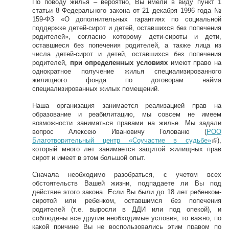
По поводу жилья – вероятно, Вы имели в виду пункт 1
статьи 8 Федерального закона от 21 декабря 1996 года №
159-ФЗ «О дополнительных гарантиях по социальной
поддержке детей-сирот и детей, оставшихся без попечения
родителей», согласно которому дети-сироты и дети,
оставшиеся без попечения родителей, а также лица из
числа детей-сирот и детей, оставшихся без попечения
родителей,
при определенных условиях
имеют право на
однократное получение жилья специализированного
жилищного фонда по договорам найма
специализированных жилых помещений.
Наша организация занимается реализацией прав на
образование и реабилитацию, мы совсем не имеем
возможности заниматься правами на жилье. Мы задали
вопрос Алексею Ивановичу Голованю (
РОО
Благотворительный центр «Соучастие в судьбе»
(lin
),
который много лет занимается защитой жилищных прав
k
сирот и имеет в этом большой опыт.
is
ext
Сначала необходимо разобраться, с учетом всех
ern
обстоятельств Вашей жизни, подпадаете ли Вы под
al)
действие этого закона. Если Вы были до 18 лет ребенком-
сиротой или ребенком, оставшимся без попечения
родителей (т.е. выросли в ДДИ или под опекой), и
соблюдены все другие необходимые условия, то важно, по
какой причине Вы не воспользовались этим правом по