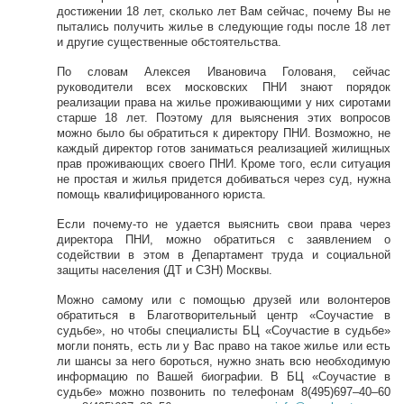
достижении 18 лет, сколько лет Вам сейчас, почему Вы не
пытались получить жилье в следующие годы после 18 лет
и другие существенные обстоятельства.
По словам Алексея Ивановича Голованя, сейчас
руководители всех московских ПНИ знают порядок
реализации права на жилье проживающими у них сиротами
старше 18 лет. Поэтому для выяснения этих вопросов
можно было бы обратиться к директору ПНИ. Возможно, не
каждый директор готов заниматься реализацией жилищных
прав проживающих своего ПНИ. Кроме того, если ситуация
не простая и жилья придется добиваться через суд, нужна
помощь квалифицированного юриста.
Если почему-то не удается выяснить свои права через
директора ПНИ, можно обратиться с заявлением о
содействии в этом в Департамент труда и социальной
защиты населения (ДТ и СЗН) Москвы.
Можно самому или с помощью друзей или волонтеров
обратиться в Благотворительный центр «Соучастие в
судьбе», но чтобы специалисты БЦ «Соучастие в судьбе»
могли понять, есть ли у Вас право на такое жилье или есть
ли шансы за него бороться, нужно знать всю необходимую
информацию по Вашей биографии. В БЦ «Соучастие в
судьбе» можно позвонить по телефонам 8(495)697–40–60