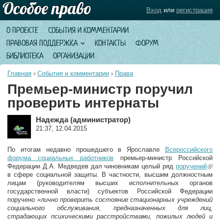
Вход
или
регистрация
О ПРОЕКТЕ
СОБЫТИЯ И КОММЕНТАРИИ
ПРАВОВАЯ ПОДДЕРЖКА
КОНТАКТЫ
ФОРУМ
БИБЛИОТЕКА
ОРГАНИЗАЦИИ
Главная
›
События и комментарии
›
Права
Премьер-министр поручил
проверить интернаты
Надежда (администратор)
21:37, 12.04.2015
По итогам недавно прошедшего в Ярославле
Всероссийского
форума социальных работников
премьер-министр Российской
Федерации Д.А. Медведев дал чиновникам целый ряд
поручений
(lin
в сфере социальной защиты. В частности, высшим должностным
exte
лицам (руководителям высших исполнительных органов
государственной власти) субъектов Российской Федерации
поручено
«лично проверить состояние стационарных учреждений
социального обслуживания, предназначенных для лиц,
страдающих психическими расстройствами, пожилых людей и