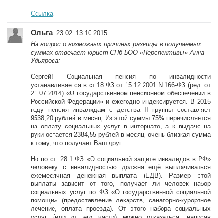
Ссылка
Ольга
. 23:02, 13.10.2015.
На вопрос о возможных причинах разницы в получаемых
суммах отвечает юрист СПб БОО «Перспективы» Анна
Удьярова:
Сергей! Социальная пенсия по инвалидности
устанавливается в ст.18 ФЗ от 15.12.2001 N 166-ФЗ (ред. от
21.07.2014) «О государственном пенсионном обеспечении в
Российской Федерации» и ежегодно индексируется. В 2015
году пенсия инвалидам с детства II группы составляет
9538,20 рублей в месяц. Из этой суммы 75% перечисляется
на оплату социальных услуг в интернате, а к выдаче на
руки остается 2384,55 рублей в месяц, очень близкая сумма
к тому, что получает Ваш друг.
Но по ст. 28.1 ФЗ «О социальной защите инвалидов в РФ»
человеку с инвалидностью должна ещё выплачиваться
ежемесячная денежная выплата (ЕДВ). Размер этой
выплаты зависит от того, получает ли человек набор
социальных услуг по ФЗ «О государственной социальной
помощи» (предоставление лекарств, санаторно-курортное
лечение, оплата проезда). От этого набора социальных
услуг (или от его части) можно отказаться, написав