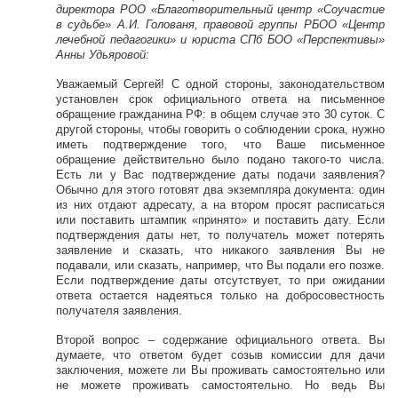
директора РОО «Благотворительный центр «Соучастие
в судьбе» А.И. Голованя, правовой группы РБОО «Центр
лечебной педагогики» и юриста СПб БОО «Перспективы»
Анны Удьяровой:
Уважаемый Сергей! С одной стороны, законодательством
установлен срок официального ответа на письменное
обращение гражданина РФ: в общем случае это 30 суток. С
другой стороны, чтобы говорить о соблюдении срока, нужно
иметь подтверждение того, что Ваше письменное
обращение действительно было подано такого-то числа.
Есть ли у Вас подтверждение даты подачи заявления?
Обычно для этого готовят два экземпляра документа: один
из них отдают адресату, а на втором просят расписаться
или поставить штампик «принято» и поставить дату. Если
подтверждения даты нет, то получатель может потерять
заявление и сказать, что никакого заявления Вы не
подавали, или сказать, например, что Вы подали его позже.
Если подтверждение даты отсутствует, то при ожидании
ответа остается надеяться только на добросовестность
получателя заявления.
Второй вопрос – содержание официального ответа. Вы
думаете, что ответом будет созыв комиссии для дачи
заключения, можете ли Вы проживать самостоятельно или
не можете проживать самостоятельно. Но ведь Вы