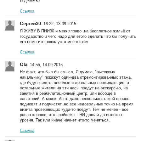
Я ДУМАЮ
Ссылка
Сергей30
. 16:22, 13.09.2015.
Я ЖИВУ В ПНИ30 и мею яправо на бесплатное жильё от
государство и чего надо для етого зделать что бы получить
его помогите пожалуста мне с этим
Ссылка
Ola
. 14:55, 14.09.2015.
Не факт, что был бы смысл. Я думаю, "высокому
начальнику" покажут один-два отремонтированных этажа,
где будут сидеть весёлые и довольные проживающие, а
остальные жители на эти часы поедут на экскурсию, на
занятия в реабилитационный центр, или вообще в
санаторий. А может быть даже несколько этажей срочно
подновят и подчистят, но все недовольные точно на время
визита проверяющих куда-то поедут. Тем не менее - всё
равно хорошо, что проблемы ПНИ дошли до высокого
уровня. Так или иначе начнёт что-то меняться.
Ссылка