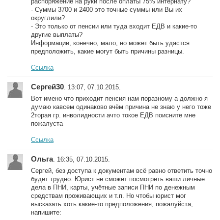
распоряжение на руки после оплаты 75% интернату?
- Суммы 3700 и 2400 это точные суммы или Вы их
округлили?
- Это только от пенсии или туда входит ЕДВ и какие-то
другие выплаты?
Информации, конечно, мало, но может быть удастся
предположить, какие могут быть причины разницы.
Ссылка
Сергей30
. 13:07, 07.10.2015.
Вот имено что приходит пенсия нам поразному а должно я
думаю кавсем одинаково вчём причина не знаю у него тоже
2торая гр. инволидности ачто токое ЕДВ поисните мне
пожалуста
Ссылка
Ольга
. 16:35, 07.10.2015.
Сергей, без доступа к документам всё равно ответить точно
будет трудно. Юрист не сможет посмотреть ваши личные
дела в ПНИ, карты, учётные записи ПНИ по денежным
средствам проживающих и т.п. Но чтобы юрист мог
высказать хоть какие-то предположения, пожалуйста,
напишите: