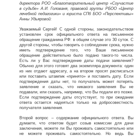
директора РОО «Благотворительный центр «Соучастие
в судьбе» А.И. Голованя, правовой группы РБОО «Центр
лечебной педагогики» и юриста СПб БОО «Перспективы»
Анны Удьяровой:
Уважаемый Сергей! С одной стороны, законодательством
установлен срок официального ответа на письменное
обращение гражданина РФ: в общем случае это 30 суток. С
другой стороны, чтобы говорить о соблюдении срока, нужно
иметь подтверждение того, что Ваше письменное
обращение действительно было подано такого-то числа.
Есть ли у Вас подтверждение даты подачи заявления?
Обычно для этого готовят два экземпляра документа: один
из них отдают адресату, а на втором просят расписаться
или поставить штампик «принято» и поставить дату. Если
подтверждения даты нет, то получатель может потерять
заявление и сказать, что никакого заявления Вы не
подавали, или сказать, например, что Вы подали его позже.
Если подтверждение даты отсутствует, то при ожидании
ответа остается надеяться только на добросовестность
получателя заявления.
Второй вопрос – содержание официального ответа. Вы
думаете, что ответом будет созыв комиссии для дачи
заключения, можете ли Вы проживать самостоятельно или
не можете проживать самостоятельно. Но ведь Вы