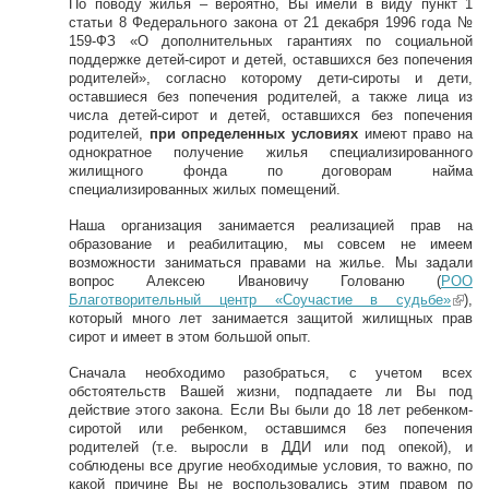
По поводу жилья – вероятно, Вы имели в виду пункт 1
статьи 8 Федерального закона от 21 декабря 1996 года №
159-ФЗ «О дополнительных гарантиях по социальной
поддержке детей-сирот и детей, оставшихся без попечения
родителей», согласно которому дети-сироты и дети,
оставшиеся без попечения родителей, а также лица из
числа детей-сирот и детей, оставшихся без попечения
родителей,
при определенных условиях
имеют право на
однократное получение жилья специализированного
жилищного фонда по договорам найма
специализированных жилых помещений.
Наша организация занимается реализацией прав на
образование и реабилитацию, мы совсем не имеем
возможности заниматься правами на жилье. Мы задали
вопрос Алексею Ивановичу Голованю (
РОО
Благотворительный центр «Соучастие в судьбе»
(lin
),
который много лет занимается защитой жилищных прав
k
сирот и имеет в этом большой опыт.
is
ext
Сначала необходимо разобраться, с учетом всех
ern
обстоятельств Вашей жизни, подпадаете ли Вы под
al)
действие этого закона. Если Вы были до 18 лет ребенком-
сиротой или ребенком, оставшимся без попечения
родителей (т.е. выросли в ДДИ или под опекой), и
соблюдены все другие необходимые условия, то важно, по
какой причине Вы не воспользовались этим правом по