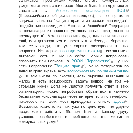
заниматься проблемами жилья, оплаты коммунальных
услуг, льготами в этой сфере. Может быть Ваш друг может
связаться с
Московской организацией ВОИ
(li
(Всероссийского общества инвалидов), в её целях и
n
задачах записано "защита прав и интересов инвалидов",
k
"содействие инвалидам г. Москвы и Российской Федерации
is
в реализации их законно установленных прав, льгот и
e
преимуществ". Можно позвонить туда, или написать по e-
xt
mail, или договориться и поехать для беседы. Вероятно,
er
там есть люди, кто уже хорошо разобрался в этих
n
вопросах. Некоторые
законодательные акты
(link is external)
, связанные с
al
льготами, есть у них на сайте. Можно попробовать
)
позвонить или написать в
РООИ "Перспектива"
(link is
, у них
есть направление "
Защита прав
(link is external)
", меню материалов по
external)
левому краю экрана, есть
вопросы-ответы по разным темам
(link is external)
, в том числе по льготам, есть образцы заявлений и
жалоб и есть возможность задать вопрос (на той же
странице ниже). Если не удастся получить ответ в этих
организациях, можно попробовать обратиться в какие-то
бесплатные консультации через интернет или по телефону,
некоторые из таких мест приведены в списке
здесь
(li
.
Возможно, какие-то из них уже не действуют, но другие
nk
продолжают работать. Желаем Вам и Вашему другу
is
успешно разобраттся в проблеме оплаты жилья и
ex
коммунальных услуг!
ter
na
l)