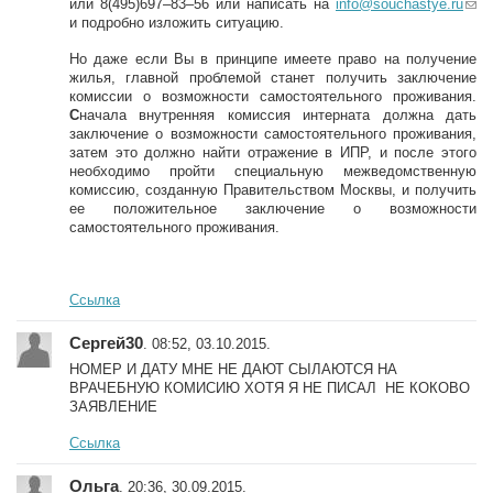
или 8(495)697–83–56 или написать на
info@souchastye.ru
(li
и подробно изложить ситуацию.
n
k
Но даже если Вы в принципе имеете право на получение
s
жилья, главной проблемой станет получить заключение
e
комиссии о возможности самостоятельного проживания.
n
С
начала внутренняя комиссия интерната должна дать
d
заключение о возможности самостоятельного проживания,
s
затем это должно найти отражение в ИПР, и после этого
e-
необходимо пройти специальную межведомственную
m
комиссию, созданную Правительством Москвы, и получить
ai
ее положительное заключение о возможности
l)
самостоятельного проживания.
Ссылка
Сергей30
. 08:52, 03.10.2015.
НОМЕР И ДАТУ МНЕ НЕ ДАЮТ СЫЛАЮТСЯ НА
ВРАЧЕБНУЮ КОМИСИЮ ХОТЯ Я НЕ ПИСАЛ НЕ КОКОВО
ЗАЯВЛЕНИЕ
Ссылка
Ольга
. 20:36, 30.09.2015.