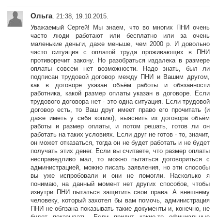
Ольга
. 21:38, 19.10.2015.
Уважаемый Сергей! Мы знаем, что во многих ПНИ очень
часто люди работают или бесплатно или за очень
маленькие деньги, даже меньше, чем 2000 р. И довольно
часто ситуация с оплатой труда проживающих в ПНИ
противоречит закону. Но разобраться издалека в размере
оплаты совсем нет возможности. Надо знать, был ли
подписан трудовой договор между ПНИ и Вашим другом,
как в договоре указан объём работы и обязанности
работника, какой размер оплаты указан в договоре. Если
трудового договора нет - это одна ситуация. Если трудовой
договор есть, то Ваш друг имеет право его прочитать (и
даже иметь у себя копию), выяснить из договора объём
работы и размер оплаты, и потом решать, готов ли он
работать на таких условиях. Если друг не готов - то, значит,
он может отказаться, тогда он не будет работать и не будет
получать этих денег. Если вы считаете, что размер оплаты
несправедливо мал, то можно пытаться договориться с
администрацией, можно писать заявления, но эти способы
вы уже испробовали и они не помогли. Насколько я
понимаю, на данный момент нет других способов, чтобы
изнутри ПНИ пытаться защитить свои права. А внешнему
человеку, который захотел бы вам помочь, администрация
ПНИ не обязана показывать такие документы и, конечно, не
будет показывать. Если придут какие-то официальные