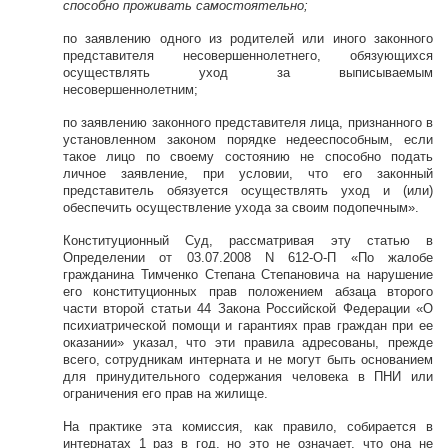
способно проживать самостоятельно;
по заявлению одного из родителей или иного законного
представителя несовершеннолетнего, обязующихся
осуществлять уход за выписываемым
несовершеннолетним;
по заявлению законного представителя лица, признанного в
установленном законом порядке недееспособным, если
такое лицо по своему состоянию не способно подать
личное заявление, при условии, что его законный
представитель обязуется осуществлять уход и (или)
обеспечить осуществление ухода за своим подопечным».
Конституционный Суд, рассматривая эту статью в
Определении от 03.07.2008 N 612-О-П «По жалобе
гражданина Тимченко Степана Степановича на нарушение
его конституционных прав положением абзаца второго
части второй статьи 44 Закона Российской Федерации «О
психиатрической помощи и гарантиях прав граждан при ее
оказании» указал, что эти правила адресованы, прежде
всего, сотрудникам интерната и не могут быть основанием
для принудительного содержания человека в ПНИ или
ограничения его прав на жилище.
На практике эта комиссия, как правило, собирается в
интернатах 1 раз в год, но это не означает, что она не