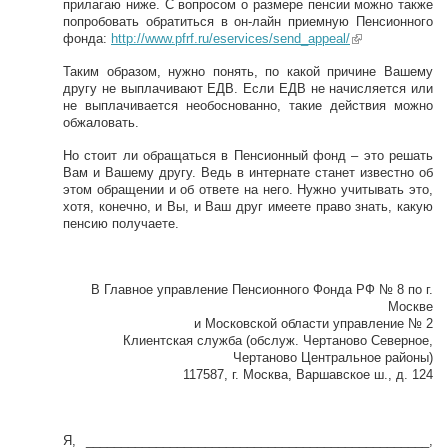
прилагаю ниже. С вопросом о размере пенсии можно также
попробовать обратиться в он-лайн приемную Пенсионного
фонда:
http://www.pfrf.ru/eservices/send_appeal/
(link is
external)
Таким образом, нужно понять, по какой причине Вашему
другу не выплачивают ЕДВ. Если ЕДВ не начисляется или
не выплачивается необоснованно, такие действия можно
обжаловать.
Но стоит ли обращаться в Пенсионный фонд – это решать
Вам и Вашему другу. Ведь в интернате станет известно об
этом обращении и об ответе на него. Нужно учитывать это,
хотя, конечно, и Вы, и Ваш друг имеете право знать, какую
пенсию получаете.
В Главное управление Пенсионного Фонда РФ № 8 по г.
Москве
и Московской области управление № 2
Клиентская служба (обслуж. Чертаново Северное,
Чертаново Центральное районы)
117587, г. Москва, Варшавское ш., д. 124
Я, _________________________________________________,