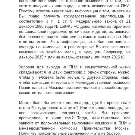
написали заявление не о созыве комиссии, а о том, что
хотите получить жилплощадь и жить независимо от ПНИ.
Поэтому ответом может быть информация о том, имеете ли
Вы право получить государственную жилплощадь в
соответствии с п. 1 ст. 8 Федерального закона от 21
декабря 1996 года № 159-ФЗ «О дополнительных гарантиях
по социальной поддержке детей-сирот и детей, оставшихся
без попечения родителей» или не имеете такого права. Или
ответом может быть информация, что Вас поставили в
очередь на комиссию, а рассмотрение Вашего заявления
намечено на такой-то месяц в будущем (например, на
декабрь 2015 г. или на январь, февраль или март 2016 г.).
Условия для выхода из ПНИ и самостоятельной жизни
складываются из двух факторов: с одной стороны, нужно,
чтобы у человека было жилье. С другой стороны, надо,
чтобы комиссия интерната и межведомственная комиссия
Правительства Москвы признали человека способным для
самостоятельного проживания.
Может быть Вы имеете жилплощадь, где Вы прописаны и
могли бы туда поехать и жить? Или есть жилплощадь, где
все проживающие согласны, чтобы Вы приехали,
прописались и жили там? Тогда, действительно, все
зависит от положительных заключений комиссии в ПНИ и
межведомственной комиссии Правительства Москвы.
Получить положительные заключения – это не быстро.