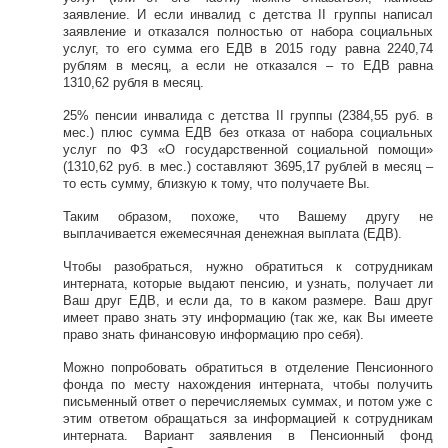
заявление. И если инвалид с детства II группы написал
заявление и отказался полностью от набора социальных
услуг, то его сумма его ЕДВ в 2015 году равна 2240,74
рублям в месяц, а если не отказался – то ЕДВ равна
1310,62 рубля в месяц.
25% пенсии инвалида с детства II группы (2384,55 руб. в
мес.) плюс сумма ЕДВ без отказа от набора социальных
услуг по ФЗ «О государственной социальной помощи»
(1310,62 руб. в мес.) составляют 3695,17 рублей в месяц –
то есть сумму, близкую к тому, что получаете Вы.
Таким образом, похоже, что Вашему другу не
выплачивается ежемесячная денежная выплата (ЕДВ).
Чтобы разобраться, нужно обратиться к сотрудникам
интерната, которые выдают пенсию, и узнать, получает ли
Ваш друг ЕДВ, и если да, то в каком размере. Ваш друг
имеет право знать эту информацию (так же, как Вы имеете
право знать финансовую информацию про себя).
Можно попробовать обратиться в отделение Пенсионного
фонда по месту нахождения интерната, чтобы получить
письменный ответ о перечисляемых суммах, и потом уже с
этим ответом обращаться за информацией к сотрудникам
интерната. Вариант заявления в Пенсионный фонд