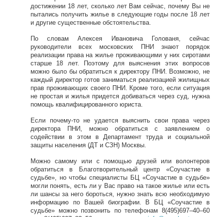
достижении 18 лет, сколько лет Вам сейчас, почему Вы не
пытались получить жилье в следующие годы после 18 лет
и другие существенные обстоятельства.
По словам Алексея Ивановича Голованя, сейчас
руководители всех московских ПНИ знают порядок
реализации права на жилье проживающими у них сиротами
старше 18 лет. Поэтому для выяснения этих вопросов
можно было бы обратиться к директору ПНИ. Возможно, не
каждый директор готов заниматься реализацией жилищных
прав проживающих своего ПНИ. Кроме того, если ситуация
не простая и жилья придется добиваться через суд, нужна
помощь квалифицированного юриста.
Если почему-то не удается выяснить свои права через
директора ПНИ, можно обратиться с заявлением о
содействии в этом в Департамент труда и социальной
защиты населения (ДТ и СЗН) Москвы.
Можно самому или с помощью друзей или волонтеров
обратиться в Благотворительный центр «Соучастие в
судьбе», но чтобы специалисты БЦ «Соучастие в судьбе»
могли понять, есть ли у Вас право на такое жилье или есть
ли шансы за него бороться, нужно знать всю необходимую
информацию по Вашей биографии. В БЦ «Соучастие в
судьбе» можно позвонить по телефонам 8(495)697–40–60