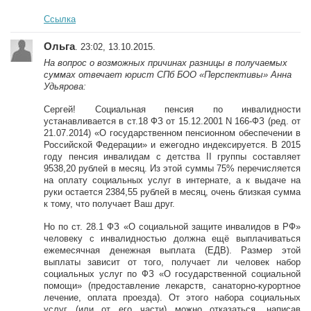
Ссылка
Ольга
. 23:02, 13.10.2015.
На вопрос о возможных причинах разницы в получаемых
суммах отвечает юрист СПб БОО «Перспективы» Анна
Удьярова:
Сергей! Социальная пенсия по инвалидности
устанавливается в ст.18 ФЗ от 15.12.2001 N 166-ФЗ (ред. от
21.07.2014) «О государственном пенсионном обеспечении в
Российской Федерации» и ежегодно индексируется. В 2015
году пенсия инвалидам с детства II группы составляет
9538,20 рублей в месяц. Из этой суммы 75% перечисляется
на оплату социальных услуг в интернате, а к выдаче на
руки остается 2384,55 рублей в месяц, очень близкая сумма
к тому, что получает Ваш друг.
Но по ст. 28.1 ФЗ «О социальной защите инвалидов в РФ»
человеку с инвалидностью должна ещё выплачиваться
ежемесячная денежная выплата (ЕДВ). Размер этой
выплаты зависит от того, получает ли человек набор
социальных услуг по ФЗ «О государственной социальной
помощи» (предоставление лекарств, санаторно-курортное
лечение, оплата проезда). От этого набора социальных
услуг (или от его части) можно отказаться, написав