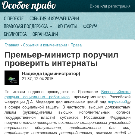
Вход
или
регистрация
О ПРОЕКТЕ
СОБЫТИЯ И КОММЕНТАРИИ
ПРАВОВАЯ ПОДДЕРЖКА
КОНТАКТЫ
ФОРУМ
БИБЛИОТЕКА
ОРГАНИЗАЦИИ
Главная
›
События и комментарии
›
Права
Премьер-министр поручил
проверить интернаты
Надежда (администратор)
21:37, 12.04.2015
По итогам недавно прошедшего в Ярославле
Всероссийского
форума социальных работников
премьер-министр Российской
Федерации Д.А. Медведев дал чиновникам целый ряд
поручений
(lin
в сфере социальной защиты. В частности, высшим должностным
exte
лицам (руководителям высших исполнительных органов
государственной власти) субъектов Российской Федерации
поручено
«лично проверить состояние стационарных учреждений
социального обслуживания, предназначенных для лиц,
страдающих психическими расстройствами, пожилых людей и