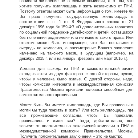
написали заявление не о созыве комиссии, а о том, что
хотите получить жилплощадь и жить независимо от ПНИ.
Поэтому ответом может быть информация о том, имеете ли
Вы право получить государственную жилплощадь в
соответствии с п. 1 ст. 8 Федерального закона от 21
декабря 1996 года № 159-ФЗ «О дополнительных гарантиях
по социальной поддержке детей-сирот и детей, оставшихся
без попечения родителей» или не имеете такого права. Или
ответом может быть информация, что Вас поставили в
очередь на комиссию, а рассмотрение Вашего заявления
намечено на такой-то месяц в будущем (например, на
декабрь 2015 г. или на январь, февраль или март 2016 г.).
Условия для выхода из ПНИ и самостоятельной жизни
складываются из двух факторов: с одной стороны, нужно,
чтобы у человека было жилье. С другой стороны, надо,
чтобы комиссия интерната и межведомственная комиссия
Правительства Москвы признали человека способным для
самостоятельного проживания.
Может быть Вы имеете жилплощадь, где Вы прописаны и
могли бы туда поехать и жить? Или есть жилплощадь, где
все проживающие согласны, чтобы Вы приехали,
прописались и жили там? Тогда, действительно, все
зависит от положительных заключений комиссии в ПНИ и
межведомственной комиссии Правительства Москвы.
Получить положительные заключения – это не быстро.