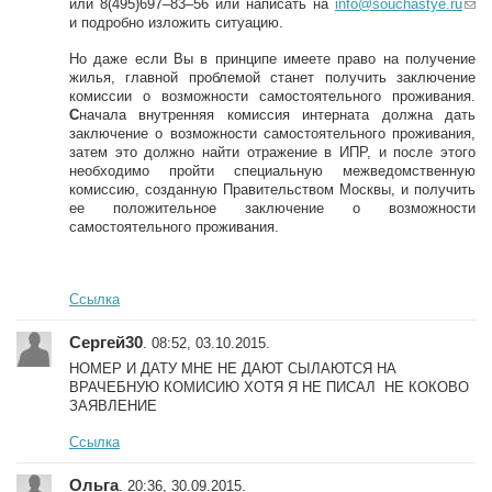
или 8(495)697–83–56 или написать на
info@souchastye.ru
(li
и подробно изложить ситуацию.
n
k
Но даже если Вы в принципе имеете право на получение
s
жилья, главной проблемой станет получить заключение
e
комиссии о возможности самостоятельного проживания.
n
С
начала внутренняя комиссия интерната должна дать
d
заключение о возможности самостоятельного проживания,
s
затем это должно найти отражение в ИПР, и после этого
e-
необходимо пройти специальную межведомственную
m
комиссию, созданную Правительством Москвы, и получить
ai
ее положительное заключение о возможности
l)
самостоятельного проживания.
Ссылка
Сергей30
. 08:52, 03.10.2015.
НОМЕР И ДАТУ МНЕ НЕ ДАЮТ СЫЛАЮТСЯ НА
ВРАЧЕБНУЮ КОМИСИЮ ХОТЯ Я НЕ ПИСАЛ НЕ КОКОВО
ЗАЯВЛЕНИЕ
Ссылка
Ольга
. 20:36, 30.09.2015.