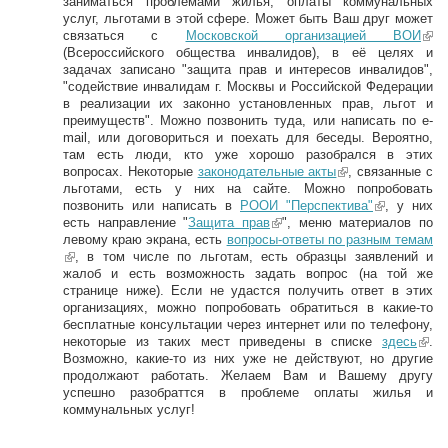
заниматься проблемами жилья, оплаты коммунальных
услуг, льготами в этой сфере. Может быть Ваш друг может
связаться с
Московской организацией ВОИ
(li
(Всероссийского общества инвалидов), в её целях и
n
задачах записано "защита прав и интересов инвалидов",
k
"содействие инвалидам г. Москвы и Российской Федерации
is
в реализации их законно установленных прав, льгот и
e
преимуществ". Можно позвонить туда, или написать по e-
xt
mail, или договориться и поехать для беседы. Вероятно,
er
там есть люди, кто уже хорошо разобрался в этих
n
вопросах. Некоторые
законодательные акты
(link is external)
, связанные с
al
льготами, есть у них на сайте. Можно попробовать
)
позвонить или написать в
РООИ "Перспектива"
(link is
, у них
есть направление "
Защита прав
(link is external)
", меню материалов по
external)
левому краю экрана, есть
вопросы-ответы по разным темам
(link is external)
, в том числе по льготам, есть образцы заявлений и
жалоб и есть возможность задать вопрос (на той же
странице ниже). Если не удастся получить ответ в этих
организациях, можно попробовать обратиться в какие-то
бесплатные консультации через интернет или по телефону,
некоторые из таких мест приведены в списке
здесь
(li
.
Возможно, какие-то из них уже не действуют, но другие
nk
продолжают работать. Желаем Вам и Вашему другу
is
успешно разобраттся в проблеме оплаты жилья и
ex
коммунальных услуг!
ter
na
l)