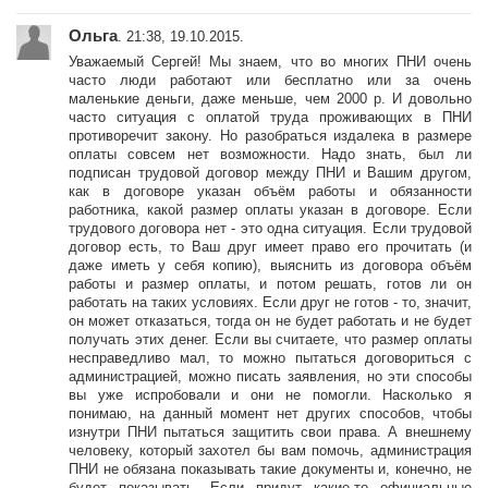
Ольга
. 21:38, 19.10.2015.
Уважаемый Сергей! Мы знаем, что во многих ПНИ очень
часто люди работают или бесплатно или за очень
маленькие деньги, даже меньше, чем 2000 р. И довольно
часто ситуация с оплатой труда проживающих в ПНИ
противоречит закону. Но разобраться издалека в размере
оплаты совсем нет возможности. Надо знать, был ли
подписан трудовой договор между ПНИ и Вашим другом,
как в договоре указан объём работы и обязанности
работника, какой размер оплаты указан в договоре. Если
трудового договора нет - это одна ситуация. Если трудовой
договор есть, то Ваш друг имеет право его прочитать (и
даже иметь у себя копию), выяснить из договора объём
работы и размер оплаты, и потом решать, готов ли он
работать на таких условиях. Если друг не готов - то, значит,
он может отказаться, тогда он не будет работать и не будет
получать этих денег. Если вы считаете, что размер оплаты
несправедливо мал, то можно пытаться договориться с
администрацией, можно писать заявления, но эти способы
вы уже испробовали и они не помогли. Насколько я
понимаю, на данный момент нет других способов, чтобы
изнутри ПНИ пытаться защитить свои права. А внешнему
человеку, который захотел бы вам помочь, администрация
ПНИ не обязана показывать такие документы и, конечно, не
будет показывать. Если придут какие-то официальные