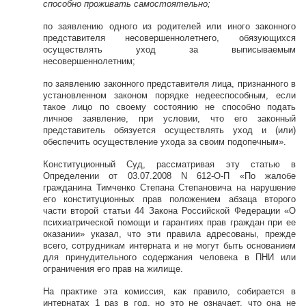
способно проживать самостоятельно;
по заявлению одного из родителей или иного законного
представителя несовершеннолетнего, обязующихся
осуществлять уход за выписываемым
несовершеннолетним;
по заявлению законного представителя лица, признанного в
установленном законом порядке недееспособным, если
такое лицо по своему состоянию не способно подать
личное заявление, при условии, что его законный
представитель обязуется осуществлять уход и (или)
обеспечить осуществление ухода за своим подопечным».
Конституционный Суд, рассматривая эту статью в
Определении от 03.07.2008 N 612-О-П «По жалобе
гражданина Тимченко Степана Степановича на нарушение
его конституционных прав положением абзаца второго
части второй статьи 44 Закона Российской Федерации «О
психиатрической помощи и гарантиях прав граждан при ее
оказании» указал, что эти правила адресованы, прежде
всего, сотрудникам интерната и не могут быть основанием
для принудительного содержания человека в ПНИ или
ограничения его прав на жилище.
На практике эта комиссия, как правило, собирается в
интернатах 1 раз в год, но это не означает, что она не