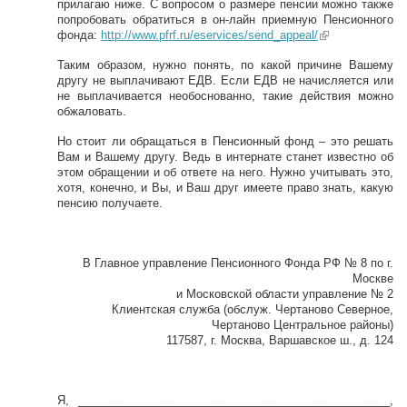
прилагаю ниже. С вопросом о размере пенсии можно также
попробовать обратиться в он-лайн приемную Пенсионного
фонда:
http://www.pfrf.ru/eservices/send_appeal/
(link is
external)
Таким образом, нужно понять, по какой причине Вашему
другу не выплачивают ЕДВ. Если ЕДВ не начисляется или
не выплачивается необоснованно, такие действия можно
обжаловать.
Но стоит ли обращаться в Пенсионный фонд – это решать
Вам и Вашему другу. Ведь в интернате станет известно об
этом обращении и об ответе на него. Нужно учитывать это,
хотя, конечно, и Вы, и Ваш друг имеете право знать, какую
пенсию получаете.
В Главное управление Пенсионного Фонда РФ № 8 по г.
Москве
и Московской области управление № 2
Клиентская служба (обслуж. Чертаново Северное,
Чертаново Центральное районы)
117587, г. Москва, Варшавское ш., д. 124
Я, _________________________________________________,