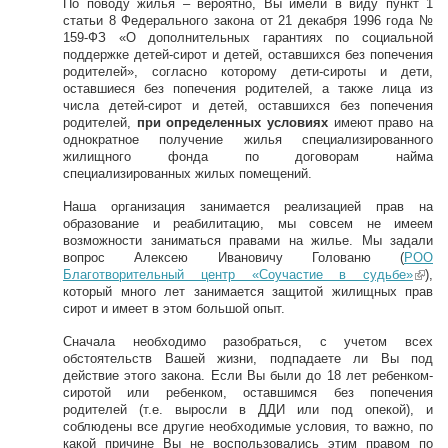
По поводу жилья – вероятно, Вы имели в виду пункт 1
статьи 8 Федерального закона от 21 декабря 1996 года №
159-ФЗ «О дополнительных гарантиях по социальной
поддержке детей-сирот и детей, оставшихся без попечения
родителей», согласно которому дети-сироты и дети,
оставшиеся без попечения родителей, а также лица из
числа детей-сирот и детей, оставшихся без попечения
родителей,
при определенных условиях
имеют право на
однократное получение жилья специализированного
жилищного фонда по договорам найма
специализированных жилых помещений.
Наша организация занимается реализацией прав на
образование и реабилитацию, мы совсем не имеем
возможности заниматься правами на жилье. Мы задали
вопрос Алексею Ивановичу Голованю (
РОО
Благотворительный центр «Соучастие в судьбе»
(lin
),
который много лет занимается защитой жилищных прав
k
сирот и имеет в этом большой опыт.
is
ext
Сначала необходимо разобраться, с учетом всех
ern
обстоятельств Вашей жизни, подпадаете ли Вы под
al)
действие этого закона. Если Вы были до 18 лет ребенком-
сиротой или ребенком, оставшимся без попечения
родителей (т.е. выросли в ДДИ или под опекой), и
соблюдены все другие необходимые условия, то важно, по
какой причине Вы не воспользовались этим правом по