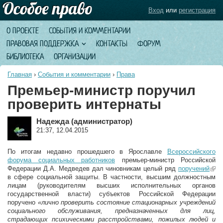
Вход
или
регистрация
О ПРОЕКТЕ
СОБЫТИЯ И КОММЕНТАРИИ
ПРАВОВАЯ ПОДДЕРЖКА
КОНТАКТЫ
ФОРУМ
БИБЛИОТЕКА
ОРГАНИЗАЦИИ
Главная
›
События и комментарии
›
Права
Премьер-министр поручил
проверить интернаты
Надежда (администратор)
21:37, 12.04.2015
По итогам недавно прошедшего в Ярославле
Всероссийского
форума социальных работников
премьер-министр Российской
Федерации Д.А. Медведев дал чиновникам целый ряд
поручений
(lin
в сфере социальной защиты. В частности, высшим должностным
exte
лицам (руководителям высших исполнительных органов
государственной власти) субъектов Российской Федерации
поручено
«лично проверить состояние стационарных учреждений
социального обслуживания, предназначенных для лиц,
страдающих психическими расстройствами, пожилых людей и