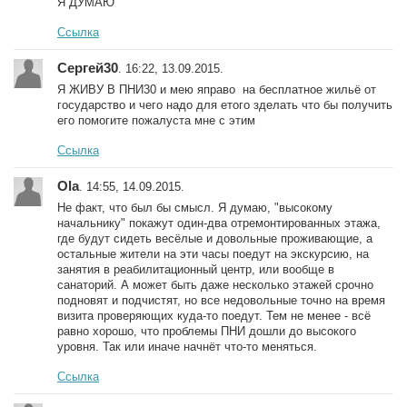
Я ДУМАЮ
Ссылка
Сергей30
. 16:22, 13.09.2015.
Я ЖИВУ В ПНИ30 и мею яправо на бесплатное жильё от
государство и чего надо для етого зделать что бы получить
его помогите пожалуста мне с этим
Ссылка
Ola
. 14:55, 14.09.2015.
Не факт, что был бы смысл. Я думаю, "высокому
начальнику" покажут один-два отремонтированных этажа,
где будут сидеть весёлые и довольные проживающие, а
остальные жители на эти часы поедут на экскурсию, на
занятия в реабилитационный центр, или вообще в
санаторий. А может быть даже несколько этажей срочно
подновят и подчистят, но все недовольные точно на время
визита проверяющих куда-то поедут. Тем не менее - всё
равно хорошо, что проблемы ПНИ дошли до высокого
уровня. Так или иначе начнёт что-то меняться.
Ссылка