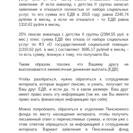
заявление. И если инвалид с детства II группы написал
заявление и отказался полностью от набора социальных
услуг, то его сумма его ЕДВ в 2015 году равна 2240,74
рублям в месяц, а если не отказался – то ЕДВ равна
1310,62 рубля в месяц.
25% пенсии инвалида с детства II группы (2384,55 руб. в
мес.) плюс сумма ЕДВ без отказа от набора социальных
услуг по ФЗ «О государственной социальной помощи»
(1310,62 руб. в мес.) составляют 3695,17 рублей в месяц –
то есть сумму, близкую к тому, что получаете Вы.
Таким образом, похоже, что Вашему другу не
выплачивается ежемесячная денежная выплата (ЕДВ).
Чтобы разобраться, нужно обратиться к сотрудникам
интерната, которые выдают пенсию, и узнать, получает ли
Ваш друг ЕДВ, и если да, то в каком размере. Ваш друг
имеет право знать эту информацию (так же, как Вы имеете
право знать финансовую информацию про себя).
Можно попробовать обратиться в отделение Пенсионного
фонда по месту нахождения интерната, чтобы получить
письменный ответ о перечисляемых суммах, и потом уже с
этим ответом обращаться за информацией к сотрудникам
интерната. Вариант заявления в Пенсионный фонд