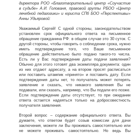
директора РОО «Благотворительный центр «Соучастие
в судьбе» А.И. Голованя, правовой группы РБОО «Центр
лечебной педагогики» и юриста СПб БОО «Перспективы»
Анны Удьяровой:
Уважаемый Сергей! С одной стороны, законодательством
установлен срок официального ответа на письменное
обращение гражданина РФ: в общем случае это 30 суток. С
другой стороны, чтобы говорить о соблюдении срока, нужно
иметь подтверждение того, что Ваше письменное
обращение действительно было подано такого-то числа.
Есть ли у Вас подтверждение даты подачи заявления?
Обычно для этого готовят два экземпляра документа: один
из них отдают адресату, а на втором просят расписаться
или поставить штампик «принято» и поставить дату. Если
подтверждения даты нет, то получатель может потерять
заявление и сказать, что никакого заявления Вы не
подавали, или сказать, например, что Вы подали его позже.
Если подтверждение даты отсутствует, то при ожидании
ответа остается надеяться только на добросовестность
получателя заявления.
Второй вопрос – содержание официального ответа. Вы
думаете, что ответом будет созыв комиссии для дачи
заключения, можете ли Вы проживать самостоятельно или
не можете проживать самостоятельно. Но ведь Вы