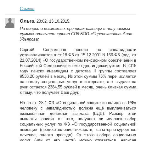
Ссылка
Ольга
. 23:02, 13.10.2015.
На вопрос о возможных причинах разницы в получаемых
суммах отвечает юрист СПб БОО «Перспективы» Анна
Удьярова:
Сергей! Социальная пенсия по инвалидности
устанавливается в ст.18 ФЗ от 15.12.2001 N 166-ФЗ (ред. от
21.07.2014) «О государственном пенсионном обеспечении в
Российской Федерации» и ежегодно индексируется. В 2015
году пенсия инвалидам с детства II группы составляет
9538,20 рублей в месяц. Из этой суммы 75% перечисляется
на оплату социальных услуг в интернате, а к выдаче на
руки остается 2384,55 рублей в месяц, очень близкая сумма
к тому, что получает Ваш друг.
Но по ст. 28.1 ФЗ «О социальной защите инвалидов в РФ»
человеку с инвалидностью должна ещё выплачиваться
ежемесячная денежная выплата (ЕДВ). Размер этой
выплаты зависит от того, получает ли человек набор
социальных услуг по ФЗ «О государственной социальной
помощи» (предоставление лекарств, санаторно-курортное
лечение, оплата проезда). От этого набора социальных
услуг (или от его части) можно отказаться, написав