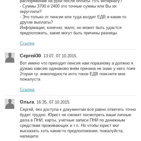
распоряжение на руки после оплаты 75% интернату?
- Суммы 3700 и 2400 это точные суммы или Вы их
округлили?
- Это только от пенсии или туда входит ЕДВ и какие-то
другие выплаты?
Информации, конечно, мало, но может быть удастся
предположить, какие могут быть причины разницы.
Ссылка
Сергей30
. 13:07, 07.10.2015.
Вот имено что приходит пенсия нам поразному а должно я
думаю кавсем одинаково вчём причина не знаю у него тоже
2торая гр. инволидности ачто токое ЕДВ поисните мне
пожалуста
Ссылка
Ольга
. 16:35, 07.10.2015.
Сергей, без доступа к документам всё равно ответить точно
будет трудно. Юрист не сможет посмотреть ваши личные
дела в ПНИ, карты, учётные записи ПНИ по денежным
средствам проживающих и т.п. Но чтобы юрист мог
высказать хоть какие-то предположения, пожалуйста,
напишите: