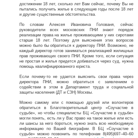
достижении 18 лет, сколько лет Вам сейчас, почему Вы не
пытались получить жилье в следующие годы после 18 лет
и другие существенные обстоятельства.
По словам Алексея Ивановича Голованя, сейчас
руководители всех московских ПНИ знают порядок
реализации права на жилье проживающими у них сиротами
старше 18 лет. Поэтому для выяснения этих вопросов
можно было бы обратиться к директору ПНИ. Возможно, не
каждый директор готов заниматься реализацией жилищных
прав проживающих своего ПНИ. Кроме того, если ситуация
не простая и жилья придется добиваться через суд, нужна
помощь квалифицированного юриста.
Если почему-то не удается выяснить свои права через
директора ПНИ, можно обратиться с заявлением о
содействии в этом в Департамент труда и социальной
защиты населения (ДТ и СЗН) Москвы.
Можно самому или с помощью друзей или волонтеров
обратиться в Благотворительный центр «Соучастие в
судьбе», но чтобы специалисты БЦ «Соучастие в судьбе»
могли понять, есть ли у Вас право на такое жилье или есть
ли шансы за него бороться, нужно знать всю необходимую
информацию по Вашей биографии. В БЦ «Соучастие в
судьбе» можно позвонить по телефонам 8(495)697–40–60