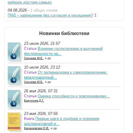
ребенок достоин семьи»
04.08.2026 -
1 общих тегов
ПНД – наблюдение без согласия и посещения?
1
Новинки библиотеки
23 июля 2026, 21:57
Статья
Влияние госпитализма и выученной
беспомощности на...
Сиснева М.Е.
и др
10 июля 2026, 23:12
Статья
От патернализма к самоопределению:
международный...
Сиснева М.Е.
и др
26 мая 2026, 07:31
Статья
Оценка способности к повседневному...
Бартенев Д.Г.
23 мая 2026, 07:56
Книга
Первые шаги в подборе и освоении
альтернативной и...
Караневская О.В.
и др