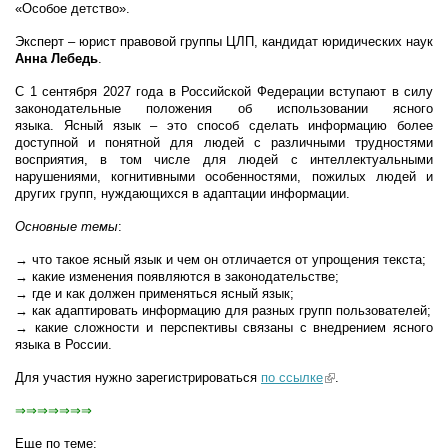
«Особое детство».
Эксперт – юрист правовой группы ЦЛП, кандидат юридических наук
Анна Лебедь
.
С 1 сентября 2027 года в Российской Федерации вступают в силу
законодательные положения об использовании ясного
языка. Ясный язык – это способ сделать информацию более
доступной и понятной для людей с различными трудностями
восприятия, в том числе для людей с интеллектуальными
нарушениями, когнитивными особенностями, пожилых людей и
других групп, нуждающихся в адаптации информации.
Основные темы
:
→
что такое ясный язык и чем он отличается от упрощения текста;
→
какие изменения появляются в законодательстве;
→ где и как должен применяться ясный язык;
→ как адаптировать информацию для разных групп пользователей;
→ какие сложности и перспективы связаны с внедрением ясного
языка в России.
Для участия нужно зарегистрироваться
по ссылке
(link is external)
.
⇒⇒⇒⇒⇒⇒⇒
Еще по теме: