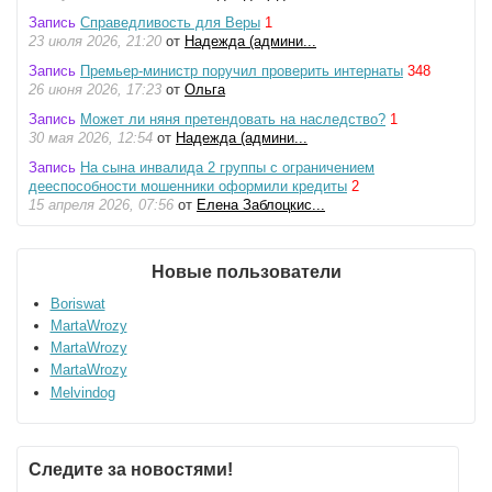
Запись
Справедливость для Веры
1
23 июля 2026, 21:20
от
Надежда (админи...
Запись
Премьер-министр поручил проверить интернаты
348
26 июня 2026, 17:23
от
Ольга
Запись
Может ли няня претендовать на наследство?
1
30 мая 2026, 12:54
от
Надежда (админи...
Запись
На сына инвалида 2 группы с ограничением
дееспособности мошенники оформили кредиты
2
15 апреля 2026, 07:56
от
Елена Заблоцкис...
Новые пользователи
Boriswat
MartaWrozy
MartaWrozy
MartaWrozy
Melvindog
Следите за новостями!