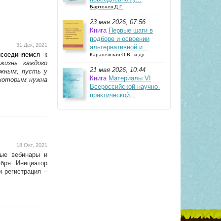
Бартенев Д.Г.
23 мая 2026, 07:56
Книга
Первые шаги в
подборе и освоении
31 Дек, 2021
альтернативной и...
соединяемся к
Караневская О.В.
и др
жизнь каждого
21 мая 2026, 10:44
ажным, пусть у
Книга
Материалы VI
 которым нужна
Всероссийской научно-
практической...
18 Окт, 2021
ные вебинары и
бря.
Инициатор
 регистрация –