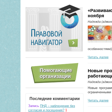
«Развиваю
ноября
Надежда (адми
особенностями
Читать далее
Новые про
работающи
Надежда (адми
Новые програм
ограниченными 
Последние комментарии
Читать далее
Запись
ПНД – наблюдение без
согласия и посещения?
1