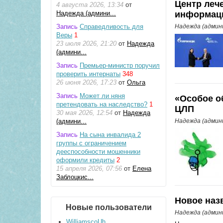
Центр леч
4 августа 2026, 13:34
от
Надежда (админи...
информаци
Запись
Справедливость для
Надежда (адми
Веры
1
23 июля 2026, 21:20
от
Надежда
(админи...
Запись
Премьер-министр поручил
проверить интернаты
348
26 июня 2026, 17:23
от
Ольга
Запись
Может ли няня
«Особое о
претендовать на наследство?
1
ЦЛП
30 мая 2026, 12:54
от
Надежда
(админи...
Надежда (адми
Запись
На сына инвалида 2
группы с ограничением
дееспособности мошенники
оформили кредиты
2
15 апреля 2026, 07:56
от
Елена
Заблоцкис...
Новое наз
Новые пользователи
Надежда (адми
WilliamscoUh