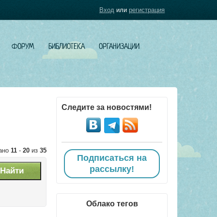
Вход
или
регистрация
ФОРУМ
БИБЛИОТЕКА
ОРГАНИЗАЦИИ
Следите за новостями!
ано
11
-
20
из
35
Подписаться на
рассылку!
Облако тегов