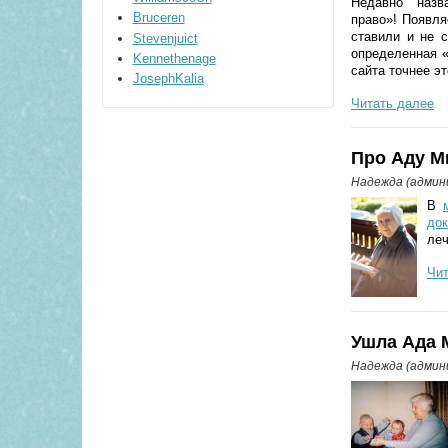
Недавно наз
Bruceren
право»!
Появля
ставили и не 
Stevenjuict
определенная «
Kennethenage
сайта точнее эт
JosephKalia
Читать далее
Про Аду М
Надежда (адми
В
до
леч
Чит
Ушла Ада 
Надежда (адми