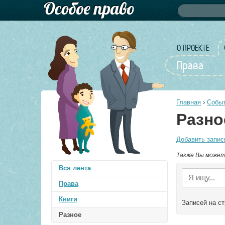
Форма по
Поиск
О ПРОЕКТЕ
Права
Главная
›
Событ
Разно
Добавить запис
Также Вы может
Вся лента
Права
Книги
Записей на с
Разное