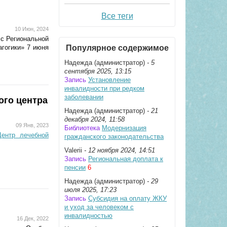
Все теги
10 Июн, 2024
с Региональной
агогики» 7 июня
Популярное содержимое
Надежда (администратор)
- 5
сентября 2025, 13:15
Запись
Установление
инвалидности при редком
заболевании
ого центра
Надежда (администратор)
- 21
декабря 2024, 11:58
09 Янв, 2023
Библиотека
Модернизация
Центр лечебной
гражданского законодательства
Valerii
- 12 ноября 2024, 14:51
Запись
Региональная доплата к
пенсии
6
Надежда (администратор)
- 29
июля 2025, 17:23
Запись
Субсидия на оплату ЖКУ
и уход за человеком с
инвалидностью
16 Дек, 2022