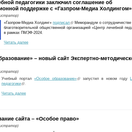
ебной педагогики заключил соглашение об
онной поддержке с «Газпром-Медиа Холдингом»
нистратор)
«Газпром-Медиа Холдинг»
подписал
(link is external)
Меморандум о сотрудничестве 
благотворительной общественной организацией «Центр лечебной пед
в рамках ПМЭФ-2024.
Читать далее
бразование» – новый сайт Экспертно-методическ
нистратор)
Учебный портал
«Особое образование»
(link is external)
запустил в новом году
педагогики
(link is external)
.
Читать далее
вание сайта – «Особое право»
нистратор)