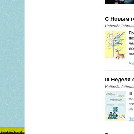
С Новым г
Надежда (адми
По
п
че
вс
по
Чи
III Недел
Надежда (адми
II
ма
пр
на
Чи