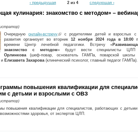
‹ предыдущая
2 из 4
следующая ›
щая кулинария: знакомство с методом» – вебина
нистратор)
Очередную
онлайн-встречу
(link is external)
с родителями детей и взрослых с 
развития организует во вторник
12 ноября 2024 года в 18:00
п
времени Центр лечебной педагогики. Встречу «
Развивающа
знакомство с методом
» будут вести специалисты Ц
Орлинкова
(шеф-повар, основатель ГАМПа, поварской школы
) и
Елизавета Захарова
(клинический психолог, главный педагог ГАМПа).
граммы повышения квалификации для специали
м с детьми и взрослыми с ОВЗ
нистратор)
мы повышения квалификации для специалистов, работающих с детьми
возможностями здоровья, от экспертов ЦЛП.