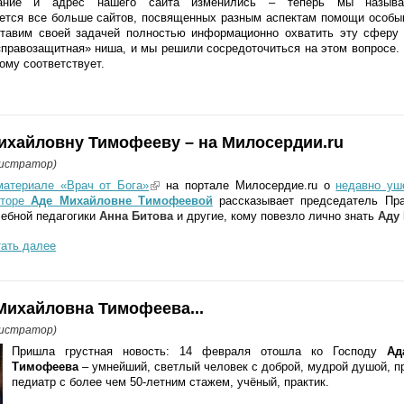
вание и адрес нашего сайта изменились – теперь мы называ
ется все больше сайтов, посвященных разным аспектам помощи особы
ставим своей задачей полностью информационно охватить эту сферу 
правозащитная» ниша, и мы решили сосредоточиться на этом вопросе.
ому соответствует.
ихайловну Тимофееву – на Милосердии.ru
нистратор)
материале «Врач от Бога»
(link is external)
на портале Милосердие.ru о
недавно уш
кторе
Аде Михайловне Тимофеевой
рассказывает председатель Пр
ебной педагогики
Анна Битова
и другие, кому повезло лично знать
Аду
ать далее
Михайловна Тимофеева...
нистратор)
Пришла грустная новость: 14 февраля отошла ко Господу
Ад
Тимофеева
– у
мнейший, светлый человек с доброй, мудрой душой, п
педиатр с более чем 50-летним стажем, учёный, практик.