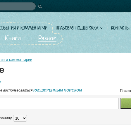
иска
СОБЫТИЯ И КОММЕНТАРИИ
ПРАВОВАЯ ПОДДЕРЖКА
КОНТАКТЫ
Книги
Разное
ия и комментарии
е
ь
е воспользоваться
РАСШИРЕННЫМ ПОИСКОМ
Показ
траницу