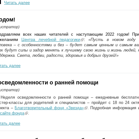
Читать далее
одом!
нистратор)
здравляем всех наших читателей с наступающим 2022 годом! При
ожеланиям
Центра лечебной педагогики
(link is external)
:
«Пусть в новом году 
ловека – с особенностями и без – будет самым ценным и самым в
ех будут силы и задор менять к лучшему свою жизнь и жизнь людей,
ддержка. Света, любви, радости, здоровья и добрых друзей!»
тать далее
я осведомленности о ранней помощи
нистратор)
I Неделя осведомленности о ранней помощи – ежедневные бесплат
стер-классы для родителей и специалистов – пройдет с 18 по 24 октя
оекта –
Благотворительный фонд «Звезда»
(link is external)
. Подробная информация и
 сайте фонда
(link is external)
.
тать далее