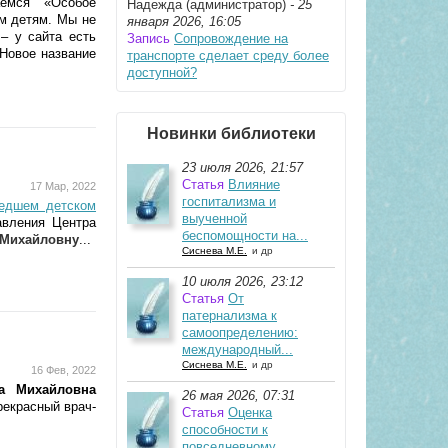
емся «Особое
Надежда (администратор)
- 25
м детям. Мы не
января 2026, 16:05
– у сайта есть
Запись
Сопровождение на
 Новое название
транспорте сделает среду более
доступной?
Новинки библиотеки
23 июля 2026, 21:57
Статья
Влияние
17 Мар, 2022
госпитализма и
едшем детском
выученной
авления Центра
беспомощности на...
 Михайловну
...
Сиснева М.Е.
и др
10 июля 2026, 23:12
Статья
От
патернализма к
самоопределению:
международный...
Сиснева М.Е.
и др
16 Фев, 2022
а Михайловна
26 мая 2026, 07:31
рекрасный врач-
Статья
Оценка
способности к
повседневному...