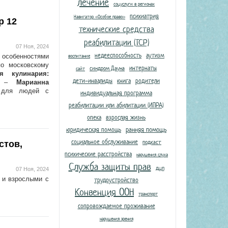
лечение
соцуслуги в регионах
психиатрия
Навигатор «Особое право»
р 12
технические средства
реабилитации (ТСР)
07 Ноя, 2024
недееспособность
аутизм
особенностями
воспитание
о московскому
интернаты
синдром Дауна
сайт
я кулинария:
дети-инвалиды
книга
родители
ЛП –
Марианна
 для людей с
индивидуальная программа
реабилитации или абилитации (ИПРА)
опека
взрослая жизнь
юридическая помощь
ранняя помощь
социальное обслуживание
подкаст
стов,
психические расстройства
нарушения слуха
Служба защиты прав
дцп
07 Ноя, 2024
 и взрослыми с
трудоустройство
Конвенция ООН
транспорт
сопровождаемое проживание
нарушения зрения