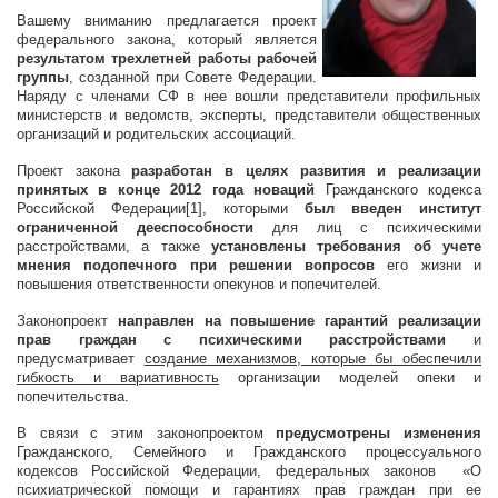
Вашему вниманию предлагается проект
федерального закона, который является
результатом трехлетней работы рабочей
группы
, созданной при Совете Федерации.
Наряду с членами СФ в нее вошли представители профильных
министерств и ведомств, эксперты, представители общественных
организаций и родительских ассоциаций.
Проект закона
разработан в целях развития и реализации
принятых в конце 2012 года новаций
Гражданского кодекса
Российской Федерации[1], которыми
был введен институт
ограниченной дееспособности
для лиц с психическими
расстройствами, а также
установлены требования об учете
мнения подопечного при решении вопросов
его жизни и
повышения ответственности опекунов и попечителей.
Законопроект
направлен на повышение гарантий реализации
прав граждан с психическими расстройствами
и
предусматривает
создание механизмов, которые бы обеспечили
гибкость и вариативность
организации моделей опеки и
попечительства.
В связи с этим законопроектом
предусмотрены изменения
Гражданского, Семейного и Гражданского процессуального
кодексов Российской Федерации, федеральных законов «О
психиатрической помощи и гарантиях прав граждан при ее