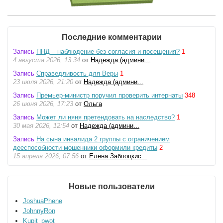
Последние комментарии
Запись
ПНД – наблюдение без согласия и посещения?
1
4 августа 2026, 13:34
от
Надежда (админи...
Запись
Справедливость для Веры
1
23 июля 2026, 21:20
от
Надежда (админи...
Запись
Премьер-министр поручил проверить интернаты
348
26 июня 2026, 17:23
от
Ольга
Запись
Может ли няня претендовать на наследство?
1
30 мая 2026, 12:54
от
Надежда (админи...
Запись
На сына инвалида 2 группы с ограничением
дееспособности мошенники оформили кредиты
2
15 апреля 2026, 07:56
от
Елена Заблоцкис...
Новые пользователи
JoshuaPhene
JohnnyRon
Kupit_pwot