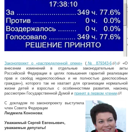
Законопроект о «распределенной опеке»
(
№ 879343-6
(link is
)
(link is
«О
внесении изменений в отдельные законодательные акты
external)
external)
Российской Федерации в целях повышения гарантий реализации
прав и свобод недееспособных и не полностью дееспособных
граждан»), которого так не хватает для организации нормальной
жизни детей и взрослых с особенностями развития, наконец
рассмотрен Государственной Думой и
принят в первом чтении
(link is
!
external)
С докладом по законопроекту выступила
член Совета Федерации
Людмила Кононова
:
Уважаемый Сергей Евгеньевич,
уважаемые депутаты!