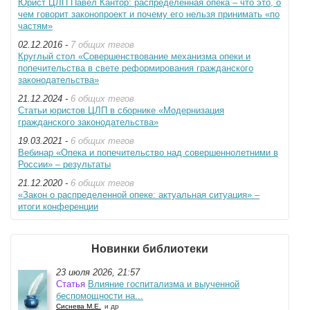
Юрист ЦЛП Павел Кантор: распределенная опека – что это, о
чем говорит законопроект и почему его нельзя принимать «по
частям»
02.12.2016 -
7 общих тегов
Круглый стол «Совершенствование механизма опеки и
попечительства в свете реформирования гражданского
законодательства»
21.12.2024 -
6 общих тегов
Статьи юристов ЦЛП в сборнике «Модернизация
гражданского законодательства»
19.03.2021 -
6 общих тегов
Вебинар «Опека и попечительство над совершеннолетними в
России» – результаты
21.12.2020 -
6 общих тегов
«Закон о распределенной опеке: актуальная ситуация» –
итоги конференции
Новинки библиотеки
23 июля 2026, 21:57
Статья
Влияние госпитализма и выученной
беспомощности на...
Сиснева М.Е.
и др