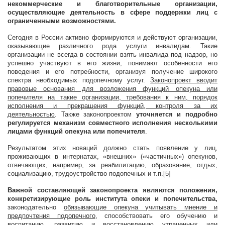
некоммерческие и благотворительные организации,
осуществляющие деятельность в сфере поддержки лиц с
ограниченными возможностями.
Сегодня в России активно формируются и действуют организации,
оказывающие различного рода услуги инвалидам. Такие
организации не всегда в состоянии взять инвалида под надзор, но
успешно участвуют в его жизни, понимают особенности его
поведения и его потребности, организуя получение широкого
спектра необходимых подопечному услуг.
Законопроект вводит
правовые основания для возложения функций опекуна или
попечителя на такие организации, требования к ним, порядок
исполнения и прекращения функций, контроля за их
деятельностью
. Также законопроектом
уточняется и подробно
регулируется механизм совместного исполнения несколькими
лицами функций опекуна или попечителя
.
Результатом этих новаций должно стать появление у лиц,
проживающих в интернатах, «внешних» («частичных») опекунов,
отвечающих, например, за реабилитацию, образование, отдых,
социализацию, трудоустройство подопечных и т.п.[5]
Важной составляющей законопроекта являются положения,
конкретизирующие роль института опеки и попечительства,
законодательно
обязывающие опекуна учитывать мнение и
предпочтения подопечного
, способствовать его обучению и
воспитанию, развитию и восстановлению утраченных или