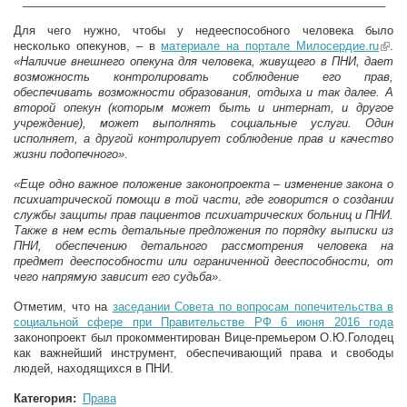
_________________________________________________________
Для чего нужно, чтобы у недееспособного человека было
несколько опекунов, – в
материале на портале Милосердие.ru
(lin
.
«Наличие внешнего опекуна для человека, живущего в ПНИ, дает
exter
возможность контролировать соблюдение его прав,
обеспечивать возможности образования, отдыха и так далее. А
второй опекун (которым может быть и интернат, и другое
учреждение), может выполнять социальные услуги. Один
исполняет, а другой контролирует соблюдение прав и качество
жизни подопечного»
.
«Еще одно важное положение законопроекта – изменение закона о
психиатрической помощи в той части, где говорится о создании
службы защиты прав пациентов психиатрических больниц и ПНИ.
Также в нем есть детальные предложения по порядку выписки из
ПНИ, обеспечению детального рассмотрения человека на
предмет дееспособности или ограниченной дееспособности, от
чего напрямую зависит его судьба»
.
Отметим, что на
заседании Совета по вопросам попечительства в
социальной сфере при Правительстве РФ 6 июня 2016 года
законопроект был прокомментирован Вице-премьером О.Ю.Голодец
как важнейший инструмент, обеспечивающий права и свободы
людей, находящихся в ПНИ.
Категория:
Права