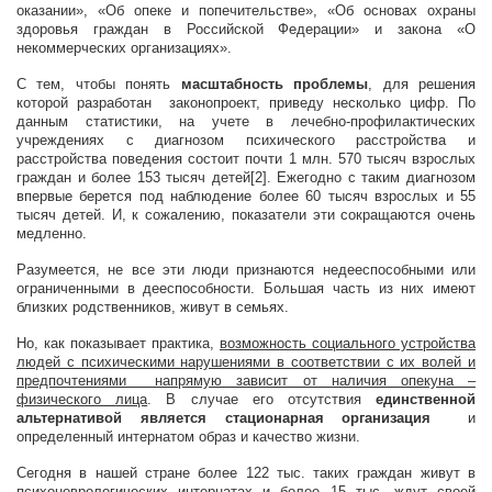
оказании», «Об опеке и попечительстве», «Об основах охраны
здоровья граждан в Российской Федерации» и закона «О
некоммерческих организациях».
С тем, чтобы понять
масштабность проблемы
, для решения
которой разработан законопроект, приведу несколько цифр. По
данным статистики, на учете в лечебно-профилактических
учреждениях с диагнозом психического расстройства и
расстройства поведения состоит почти 1 млн. 570 тысяч взрослых
граждан и более 153 тысяч детей[2]. Ежегодно с таким диагнозом
впервые берется под наблюдение более 60 тысяч взрослых и 55
тысяч детей. И, к сожалению, показатели эти сокращаются очень
медленно.
Разумеется, не все эти люди признаются недееспособными или
ограниченными в дееспособности. Большая часть из них имеют
близких родственников, живут в семьях.
Но, как показывает практика,
возможность социального устройства
людей с психическими нарушениями в соответствии с их волей и
предпочтениями напрямую зависит от наличия опекуна –
физического лица
. В случае его отсутствия
единственной
альтернативой является стационарная организация
и
определенный интернатом образ и качество жизни.
Сегодня в нашей стране более 122 тыс. таких граждан живут в
психоневрологических интернатах и более 15 тыс. ждут своей