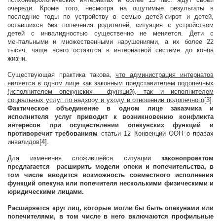
очереди. Кроме того, несмотря на ощутимые результаты в
последние годы по устройству в семью детей-сирот и детей,
оставшихся без попечения родителей, ситуация с устройством
детей с инвалидностью существенно не меняется. Дети с
ментальными и множественными нарушениями, а их более 22
тысяч, чаще всего остаются в интернатной системе до конца
жизни.
Существующая практика такова,
что администрация интернатов
является в одном лице как законным представителем подопечных
(исполнителем опекунских функций), так и исполнителем
социальных услуг по надзору и уходу в отношении подопечного
[3].
Фактическое объединение в одном лице заказчика и
исполнителя услуг приводит к возникновению конфликта
интересов при осуществлении опекунских функций и
противоречит требованиям
статьи 12 Конвенции ООН о правах
инвалидов[4].
Для изменения сложившейся ситуации
законопроектом
предлагается расширить модели опеки и попечительства, в
том числе вводится возможность совместного исполнения
функций опекуна или попечителя несколькими физическими и
юридическими лицами.
Расширяется круг лиц, которые могли бы быть опекунами или
попечителями, в том числе в него включаются профильные