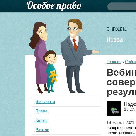
Форма по
Поиск
О ПРОЕКТЕ
Права
Главная
›
Событ
Вебин
совер
резул
Вся лента
Наде
15:27,
Права
Книги
19 марта 2021
совершеннол
Разное
воспитывающие 