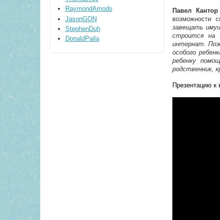
RaymondAmods
Павел Кантор
JasonGON
возможности 
завещать имущ
StephenDuh
строится на 
DonaldPaila
интернат. Поэ
особого ребен
ребенку помо
родственник, к
Презентацию к 