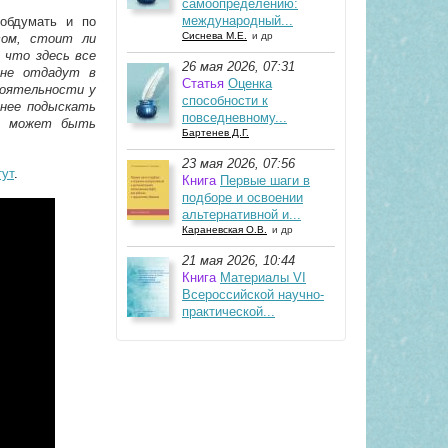
самоопределению:
международный...
обдумать и по
Сиснева М.Е.
и др
сом, стоит ли
 что здесь все
26 мая 2026, 07:31
 не отдадут в
Статья
Оценка
тоятельности у
способности к
анее подыскать
повседневному...
то может быть
Бартенев Д.Г.
23 мая 2026, 07:56
тут
.
Книга
Первые шаги в
подборе и освоении
альтернативной и...
Караневская О.В.
и др
21 мая 2026, 10:44
Книга
Материалы VI
Всероссийской научно-
практической...