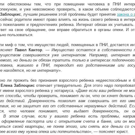
ели обеспокоены тем, что при помещении человека в ПНИ интерн
опекуном, и уже невозможно проверить, в каком объеме соблюдаются
Заблоцкис
, лучшим решением этой проблемы будет принятие
закона о
 сейчас родители имеют право влиять на жизнь своего ребенка в интер
 пожеланиях и предпочтениях ребенка. Интернат обязан их учитывать
твет на свое обращение, они вправе обратиться в органы опеки. И э
ьно пользоваться.
ли миф о том, что имущество людей, помещенных в ПНИ, достается ин
ъясняет
Павел Кантор
. —
Имущество остается в собственности по
муществом совершаются уже интернатом. Например, интернат 
емого, но деньги он обязан тратить только в интересах подопечного
ловека, жившего в ПНИ, переходит его родственникам или госу
не находятся, но не интернату»
.
жно ли прожить без признания взрослого ребенка недееспособным и 
,
Елена Заблоцкис
отвечает утвердительно. Для этого надо попробова
т имени взрослого ребенка у нотариуса.
«Даже если ваш ребенок не м
ет способы, чтобы проверить, понимает ли он, что он хочет делать 
его действий. Доверенность позволит вам совершать от его име
твия, но не защитит его от собственных неразумных действий. Ес
ься, что человек понимает, что выдает доверенность, он 
. В этом случае, если у вашего ребенка есть проблемы, наприм
 оформление паспорта или с открытием счета в банке, или он м
иться своей квартиры, не поняв этого, или снять все деньги со 
орее всего ему нужна опека или попечительство»
, — поясняет юрист.