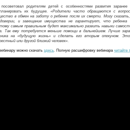
посоветовал родителям детей с особенностями развития заранее 
спланировать их будущее.
«Родители часто обращаются с вопро
ество в обмен на заботу о ребенке после их смерти. Могу сказать,
доверии, и завещание имущества не гарантирует, что ребенка
тому самым правильным будет максимально развить навыки самос
ка. Так ему потребуется меньше помощи в дальнейшем. Лучше зар
щника на «будущую жизнь» и сделать его вторым опекуном. Э
рестный или другой близкий человек»
.
вебинару можно скачать
здесь
. Полную расшифровку вебинара
читайте 