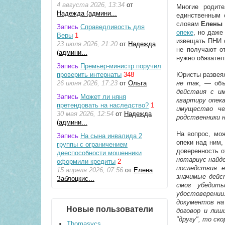
4 августа 2026, 13:34
от
Многие родит
Надежда (админи...
единственным 
словам
Елены 
Запись
Справедливость для
опеке
, но даже
Веры
1
извещать ПНИ о
23 июля 2026, 21:20
от
Надежда
не получают о
(админи...
нужно обязател
Запись
Премьер-министр поручил
проверить интернаты
348
Юристы развея
26 июня 2026, 17:23
от
Ольга
не так
, — об
действия с и
Запись
Может ли няня
квартиру опека
претендовать на наследство?
1
имущество че
30 мая 2026, 12:54
от
Надежда
родственники 
(админи...
На вопрос, мо
Запись
На сына инвалида 2
опеки над ним
группы с ограничением
доверенность о
дееспособности мошенники
нотариус найд
оформили кредиты
2
последствия 
15 апреля 2026, 07:56
от
Елена
значимые дейс
Заблоцкис...
смог убедит
удостоверении
документов на
Новые пользователи
договор и лиш
"другу", то ск
Thomasvcs