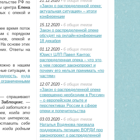
21.12.2020 -
6 общих тегов
тельстве РФ по
«Закон о распределенной опеке:
пы центра
Елена
актуальная ситуация» – итоги
ных с опекой и
конференции
15.12.2020 -
6 общих тегов
ее время поток
Закон о распределенной опеке
ым с порядком
обсудят на онлайн-конференции
унов, опекой и
18 декабря
 На основе этих
01.12.2020 -
6 общих тегов
них. Ответы на
Юрист ЦЛП Павел Кантор:
распределенная опека – что это,
 можно в нашем
о чем говорит законопроект и
ные ситуации, в
почему его нельзя принимать «по
лидность
,
куда
частям»
ограниченными
12.07.2020 -
6 общих тегов
«Закон о распределенной опеке
совершенно необходим в России»
 спрашивают
– о европейском опыте и
 Заблоцкис
. —
перспективах России в сфере
рый заботился о
опеки и попечительства
ев, когда это
тих интересов,
03.03.2020 -
6 общих тегов
оставить себе
Наталья Водянова призвала
, когда родным
поддержать петицию ВОРДИ про
законопроект о распределенной