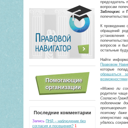
председатель 
вопросам попе
Заблоцкис
и
попечительство
К проведению с
обращений род
установления 
попечительство
вопросов и бы
остальные буду
Найти информа
Правовом Нави
которые попа
обращаться з
возможностями
«Можно ли со
родители чаще
Согласно Гражд
подопечном до
противоречит 
Последние комментарии
поэтому даже
опекунство на
Запись
ПНД – наблюдение без
удалось сохран
согласия и посещения?
1