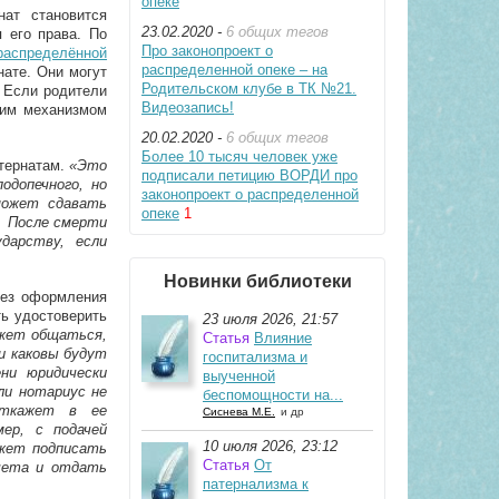
опеке
ат становится
23.02.2020 -
6 общих тегов
 его права. По
Про законопроект о
 распределённой
распределенной опеке – на
нате. Они могут
Родительском клубе в ТК №21.
. Если родители
Видеозапись!
тим механизмом
20.02.2020 -
6 общих тегов
Более 10 тысяч человек уже
тернатам.
«Это
подписали петицию ВОРДИ про
допечного, но
законопроект о распределенной
может сдавать
опеке
1
. После смерти
дарству, если
Новинки библиотеки
без оформления
ть удостоверить
23 июля 2026, 21:57
ожет общаться,
Статья
Влияние
и каковы будут
госпитализма и
ни юридически
выученной
ли нотариус не
беспомощности на...
откажет в ее
Сиснева М.Е.
и др
ер, с подачей
10 июля 2026, 23:12
ожет подписать
Статья
От
счета и отдать
патернализма к