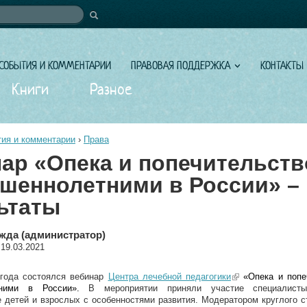
иска
СОБЫТИЯ И КОММЕНТАРИИ
ПРАВОВАЯ ПОДДЕРЖКА
КОНТАКТЫ
Книги
Разное
ия и комментарии
›
Права
ар «Опека и попечительств
шеннолетними в России» –
ьтаты
жда (администратор)
 19.03.2021
 года состоялся вебинар
Центра лечебной педагогики
(link is external)
«Опека и попе
етними в России».
В мероприятии приняли участие специалист
детей и взрослых с особенностями развития. Модератором круглого с