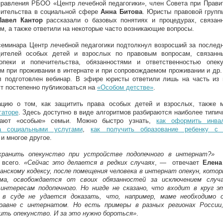
правления РБОО «Центр лечебной педагогики», член Совета при Прави
чительства в социальной сфере
Анна Битова
. Юристы правовой груп
Павел Кантор
рассказали о базовых понятиях и процедурах, связан
м, а также ответили на некоторые часто возникающие вопросы.
еминара Центр лечебной педагогики подтолкнул возросший за последн
ителей особых детей и взрослых по правовым вопросам, связанн
опеки и попечительства, обязанностями и ответственностью опек
м при проживании в интернате и при сопровождаемом проживании и др.
л подготовлен вебинар. В эфире юристы ответили лишь на часть из 
т постепенно публиковаться на
«Особом детстве»
.
цию о том, как защитить права особых детей и взрослых, также
гаторе
. Здесь доступно в виде алгоритмов разбираются наиболее типич
дают «особые» семьи. Можно быстро узнать,
как оформить инва
а социальными услугами
,
как получить образование ребенку с 
и многое другое.
хранить опекунство при устройстве подопечного в интернат?»
—
 всего.
«Сейчас это делается в редких случаях
, — отвечает
Елена
анскому кодексу, после помещения человека в интернат опекун, кото
ма, освобождается от своих обязанностей за исключением случа
интересам подопечного. Но нигде не сказано, что входит в круг э
 в суде не удается доказать, что, например, маме необходимо 
равне с интернатом. Но есть примеры в разных регионах России
ить опекунство. И за это нужно бороться»
.