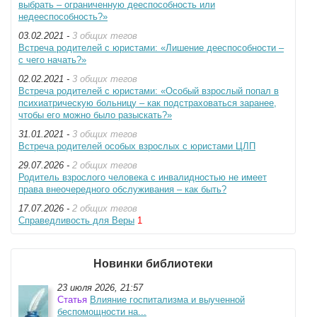
выбрать – ограниченную дееспособность или
недееспособность?»
03.02.2021 -
3 общих тегов
Встреча родителей с юристами: «Лишение дееспособности –
с чего начать?»
02.02.2021 -
3 общих тегов
Встреча родителей с юристами: «Особый взрослый попал в
психиатрическую больницу – как подстраховаться заранее,
чтобы его можно было разыскать?»
31.01.2021 -
3 общих тегов
Встреча родителей особых взрослых с юристами ЦЛП
29.07.2026 -
2 общих тегов
Родитель взрослого человека с инвалидностью не имеет
права внеочередного обслуживания – как быть?
17.07.2026 -
2 общих тегов
Справедливость для Веры
1
Новинки библиотеки
23 июля 2026, 21:57
Статья
Влияние госпитализма и выученной
беспомощности на...