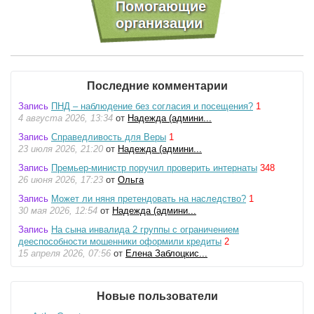
Последние комментарии
Запись
ПНД – наблюдение без согласия и посещения?
1
4 августа 2026, 13:34
от
Надежда (админи...
Запись
Справедливость для Веры
1
23 июля 2026, 21:20
от
Надежда (админи...
Запись
Премьер-министр поручил проверить интернаты
348
26 июня 2026, 17:23
от
Ольга
Запись
Может ли няня претендовать на наследство?
1
30 мая 2026, 12:54
от
Надежда (админи...
Запись
На сына инвалида 2 группы с ограничением
дееспособности мошенники оформили кредиты
2
15 апреля 2026, 07:56
от
Елена Заблоцкис...
Новые пользователи