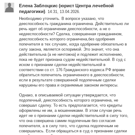
Елена Заблоцкис (юрист Центра лечебной
педагогики)
. 14:31, 13.04.2026.
Необходимо уточнить. В вопросе указано, что
дееспособность гражданина ограничена. Действительно ли
речь идет об ограничении дееспособности, а не о
недееспособности? Сделка, совершенная гражданином,
дееспособность которого ограничена,без одобрения
попечителя в тех случаях, когда одобрение обязательно в
силу закона, является оспоримой. Это значит, что она
действительна (а не ничтожна) и подлежит исполнению,
пока не будет признана судом недействительной. В суд с
иском о признании сделки недействительной в
соответствии со ст. 176 Гражданского кодекса РФ вправе
обратиться попечитель ограниченного в дееспособности,
если в результате совершенной подопечным сделки
нарушены его права и охраняемые законом интересы.
Однако, в описываемой ситуации утверждается, что
подопечный, дееспособность которого ограничена, не
совершал сделку. То есть предполагается, что кредиты
оформлены не им, а мошенниками. В этом случае речь
идет не о признании сделки недействительной в силу того,
что она совершена самим подопечным без согласия
попечителя, а в силу того, что сделка подопечным не
совершалась. Если обращаться в суд о признании сделки