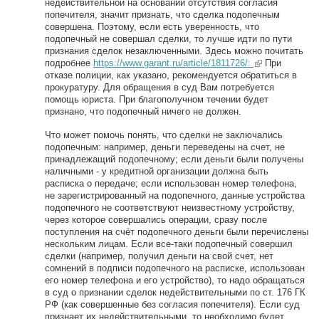
недействительной на основании отсутствия согласия
попечителя, значит признать, что сделка подопечным
совершена. Поэтому, если есть уверенность, что
подопечный не совершал сделки, то лучше идти по пути
признания сделок незаключенными. Здесь можно почитать
подробнее
https://www.garant.ru/article/1811726/:
(link is
При
отказе полиции, как указано, рекомендуется обратиться в
external)
прокуратуру. Для обращения в суд Вам потребуется
помощь юриста. При благополучном течении будет
признано, что подопечный ничего не должен.
Что может помочь понять, что сделки не заключались
подопечным: например, деньги переведены на счет, не
принадлежащий подопечному; если деньги были получены
наличными - у кредитной организации должна быть
расписка о передаче; если использован номер телефона,
не зарегистрированный на подопечного, данные устройства
подопечного не соответствуют неизвестному устройству,
через которое совершались операции, сразу после
поступления на счёт подопечного деньги были перечислены
нескольким лицам. Если все-таки подопечный совершил
сделки (например, получил деньги на свой счет, нет
сомнений в подписи подопечного на расписке, использован
его номер телефона и его устройство), то надо обращаться
в суд о признании сделок недействительными по ст. 176 ГК
РФ (как совершенные без согласия попечителя). Если суд
признает их недействительными, то необходимо будет