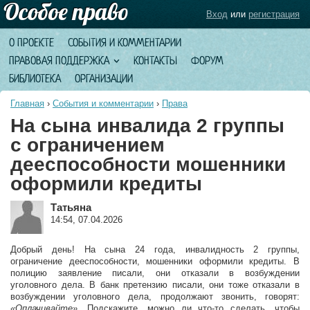
Вход
или
регистрация
О ПРОЕКТЕ
СОБЫТИЯ И КОММЕНТАРИИ
ПРАВОВАЯ ПОДДЕРЖКА
КОНТАКТЫ
ФОРУМ
БИБЛИОТЕКА
ОРГАНИЗАЦИИ
Главная
›
События и комментарии
›
Права
На сына инвалида 2 группы
с ограничением
дееспособности мошенники
оформили кредиты
Татьяна
14:54, 07.04.2026
Добрый день! На сына 24 года, инвалидность 2 группы,
ограничение дееспособности, мошенники оформили кредиты. В
полицию заявление писали, они отказали в возбуждении
уголовного дела. В банк претензию писали, они тоже отказали в
возбуждении уголовного дела, продолжают звонить, говорят:
«Оплачивайте»
. Подскажите, можно ли что-то сделать, чтобы