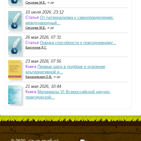
Сиснева М.Е.
и др
10 июля 2026, 23:12
Статья
От патернализма к самоопределению:
международный...
Сиснева М.Е.
и др
26 мая 2026, 07:31
Статья
Оценка способности к повседневному...
Бартенев Д.Г.
23 мая 2026, 07:56
Книга
Первые шаги в подборе и освоении
альтернативной и...
Караневская О.В.
и др
21 мая 2026, 10:44
Книга
Материалы VI Всероссийской научно-
практической...
© РБОО «Центр лечебной