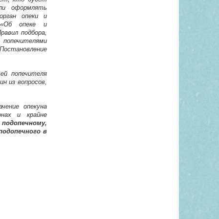
 ли оформлять
орган опеки и
 «Об опеке и
равил подбора,
попечителями
Постановление
тей попечителя
ин из вопросов,
ачение опекуна
онах и крайне
подопечному,
подопечного в