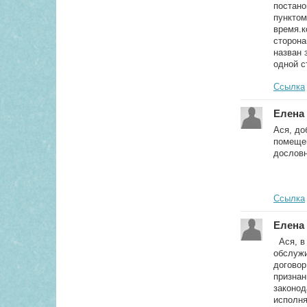
постано
пунктом
время.к
сторона
назван 
одной с
Ссылка
Елена 
Ася, до
помещен
дословн
Ссылка
Елена 
Ася, в 
обслужи
договор
признан
законод
исполня