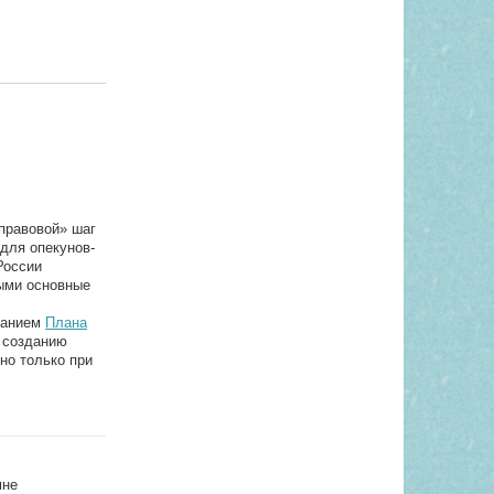
правовой» шаг
 для опекунов-
России
ными основные
ржанием
Плана
 созданию
но только при
мне