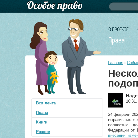
Форма по
Поиск
О ПРОЕКТЕ
Права
Главная
›
Событ
Неско
подоп
Наде
16:31,
Вся лента
Права
24 февраля 202
выразивших же
Книги
полностью де
Федерации от 1
Разное
внесении изме