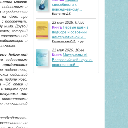
ельства может
способности к
а подопечным и
повседневному...
в определенные
Бартенев Д.Г.
 на даче, при
 с подопечным,
23 мая 2026, 07:56
у ними. Другой
Книга
Первые шаги в
ителем, который
подборе и освоении
своевременной
альтернативной и...
реабилитации и
Караневская О.В.
и др
опечного.
21 мая 2026, 10:44
ких действий
Книга
Материалы VI
ем подопечным
Всероссийской научно-
 юридических
практической...
ю подопечного,
еских действий
и подопечного.
а «Об опеке и
 и защита прав
пекунами или
и попечителями
ли попечителей
 необходимость
возлагается на
чет, кто будет