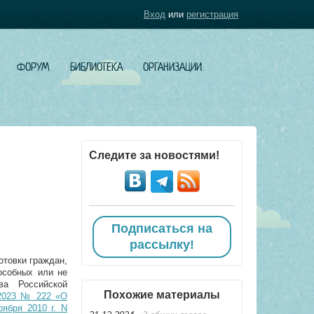
Вход
или
регистрация
ФОРУМ
БИБЛИОТЕКА
ОРГАНИЗАЦИИ
Следите за новостями!
Подписаться на
рассылку!
отовки граждан,
особных или не
ва Российской
Похожие материалы
.2023 № 222 «О
ября 2010 г. N