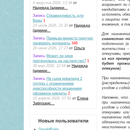
4 августа 2026, 13:34
от
возражает ли п
Надежда (админи...
кандидатами в
исполнять обя
Запись
Справедливость для
и защиты тех 
Веры
1
внимания, а т
23 июля 2026, 21:20
от
Надежда
(админи...
Для назначени
Запись
Премьер-министр поручил
совместно по
проверить интернаты
348
подопечного (
26 июня 2026, 17:23
от
Ольга
жительства – 
опекунами, пр
Запись
Может ли няня
из них прове
претендовать на наследство?
1
будет прожи
30 мая 2026, 12:54
от
Надежда
опекунов
).
(админи...
При назначени
Запись
На сына инвалида 2
(распределены
группы с ограничением
уходом и содей
дееспособности мошенники
оформили кредиты
2
Напомню, что 
15 апреля 2026, 07:56
от
Елена
при назначени
Заблоцкис...
уходом и соде
опекунами ил
назначении либ
Новые пользователи
обязанности н
неисполнение 
DonaldPaila