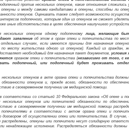
одопечный против нескольких опекунов, какие отношения сложились у
 опекуны и между самими кандидатами в опекуны, способны ли опе
занности опекунов. Оценивать также следует возможности осуществ
интересов подопечного, которым один из опекунов не сможет уделят
акже иные обстоятельства в целях обеспечения наилучшего устройств
я нескольких опекунов одному подопечному
лица, желающие быт
дают заявление
об этом в орган опеки и попечительства по мес
в отдельных случаях, если имеются причины для назначения опекун
по месту жительства одного из опекунов). Каждый из граждан, 
едоставляет необходимый для назначения пакет документов,
условия 
ряются
органом опеки и попечительства (
независимо от того, с ке
вать подопечный, или подопечный будет проживать отде
и нескольких опекунов в акте органа опеки и попечительства должн
) обязанности опекунов и, прежде всего, обязанности по обеспечен
ствию в своевременном получении им медицинской помощи.
в соответствии со статьей 10 Федерального закона «Об опеке и п
и нескольких опекунов или попечителей обязанности по обеспечен
йствию в своевременном получении им медицинской помощи распре
и попечителями в соответствии с актом органа опеки и попечит
о договором об осуществлении опеки или попечительства. В случае, 
е распределены, опекуны или попечители несут солидарную ответст
или ненадлежащее исполнение. Распределяться обязанности должны