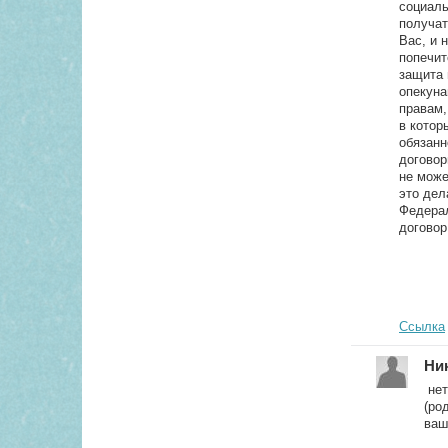
социаль
получат
Вас, и 
попечит
защита 
опекуна
правам,
в котор
обязанн
договор
не може
это дел
Федерал
договор
Ссылка
Ни
нет
(ро
ваш