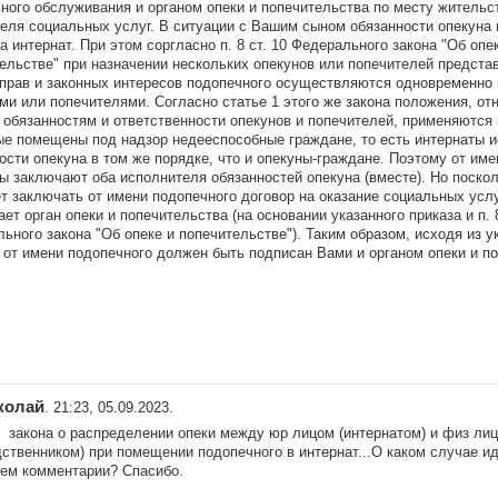
ного обслуживания и органом опеки и попечительства по месту жительст
еля социальных услуг. В ситуации с Вашим сыном обязанности опекуна 
на интернат. При этом соргласно п. 8 ст. 10 Федерального закона "Об опе
ельстве" при назначении нескольких опекунов или попечителей предста
прав и законных интересов подопечного осуществляются одновременно
ми или попечителями. Согласно статье 1 этого же закона положения, от
 обязанностям и ответственности опекунов и попечителей, применяются 
ые помещены под надзор недееспособные граждане, то есть интернаты 
ости опекуна в том же порядке, что и опекуны-граждане. Поэтому от им
ы заключают оба исполнителя обязанностей опекуна (вместе). Но поскол
т заключать от имени подопечного договор на оказание социальных услу
ает орган опеки и попечительства (на основании указанного приказа и п. 8 
ьного закона "Об опеке и попечительстве"). Таким образом, исходя из у
 от имени подопечного должен быть подписан Вами и органом опеки и п
колай
. 21:23, 05.09.2023.
 закона о распределении опеки между юр лицом (интернатом) и физ ли
дственником) при помещении подопечного в интернат...О каком случае ид
ем комментарии? Спасибо.