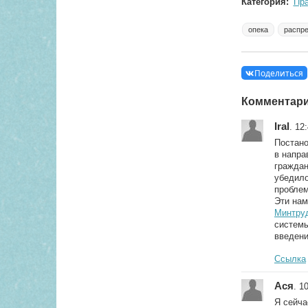
Категория:
Пр
опека
распре
Поделиться
Комментар
Iral
. 12
Постано
в напр
граждан
убедило
проблем
Эти нам
Минтруд
систем
введени
Ссылка
Ася
. 1
Я сейча