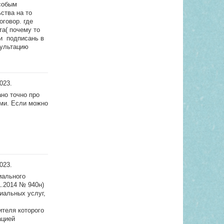
особым
ства на то
оговор. где
та( почему то
и подписань в
сультацию
2023.
ано точно про
ами. Если можно
2023.
иального
1.2014 № 940н)
иальных услуг,
ителя которого
ацией