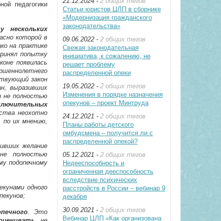
21.12.2024 -
2 общих тегов
ной педагогики
Статьи юристов ЦЛП в сборнике
«Модернизация гражданского
законодательства»
у нескольких
асно которой в
09.06.2022 -
2 общих тегов
ко на практике
Свежая законодательная
принял попытку
инициатива, к сожалению, не
коне появилась
решает проблему
ершеннолетнего
распределенной опеки
ствующий закон
19.05.2022 -
2 общих тегов
ан, выразивших
Изменения в порядке назначения
и не полностью
опекунов – проект Минтруда
ключительных
ьства неохотно
24.12.2021 -
2 общих тегов
, по их мнению,
Планы работы детского
омбудсмена – получится ли с
распределенной опекой?
зивших желание
 не полностью
05.12.2021 -
2 общих тегов
ому подопечному
Недееспособность и
ограниченная дееспособность
вследствие психических
екунами одного
расстройств в России – вебинар 9
пекунов;
декабря
30.09.2021 -
2 общих тегов
печного
. Это
Вебинар ЦЛП «Как организована
оценивать
, не