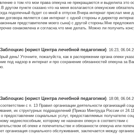
вление о том.что мои права опекуна не прекращаются и выделила это 
.В другом пункте сказано.что на меня возлагаются опекунские обязатель
огда подопечный будет со мной в отпуске.Вчера интернат прислал мне д
ми договора является сам интернат с одной стороны и директор интерна
законным представителем моего сына) с другой стороны.Мне предложил
трочке ознакомлена и согласна.что мне делать. Можно ли получить кон
Заблоцкис (юрист Центра лечебной педагогики)
. 16:23, 06.04.
брый день! Уточните, пожалуйста, как в распоряжении органа опеки указ
ие под надзор в интернат и про сохранение обязанностей опекуна за В
о.
Заблоцкис (юрист Центра лечебной педагогики)
. 18:08, 06.04.
соответствии с п. 13 Правил организации деятельности организаций соц
вания, их структурных подразделений (Приказ Минтруда России от 24.1
 о предоставлении социальных услуг, предоставляемых получателю соц
ному недееспособным, которому не назначен опекун в соответствии с
ательством об опеке и попечительстве и обязанности опекуна или попеч
ет организация социального обслуживания, заключается между организ