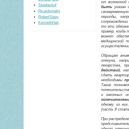
от жизненной 
Stephentof
быть
указан о
Ricardomelty
своевременную
периоды, нап
RobertSlapy
сопровождении
KennethHah
то эти обязанн
пример, когда 
может обеспе
медицинской п
осуществлении 
Обращаю вним
опекуна, напр
лекарства, п
действий
, на
сдать квартир
необходимы
п
Такие полном
попечительств
и законных и
попечителям
одному из них
(часть 8 стать
При распредел
представитель
одного опекун