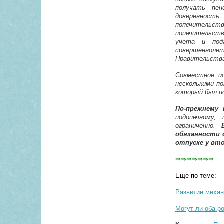
получать пен
доверенность
попечительс
попечительст
учета и под
совершенноле
Правительства
Совместное ис
несколькими по
который был по
По-прежнему
подопечному,
ограниченно.
обязанности 
отпуске у вто
⇒⇒⇒⇒⇒⇒⇒
Еще по теме:
Развитие механ
Могут ли оба р