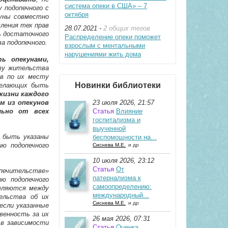
система опеки в США» – 7
 подопечного с
октября
куны совместно
ления тех прав
28.07.2021 -
2 общих тегов
ь достаточного
Распределение опеки поможет
а подопечного.
взрослым с ментальными
нарушениями жить дома
ь опекунами,
ту жительства
ов по их месту
Новинки библиотеки
желающих быть
жизни каждого
м из опекунов
23 июля 2026, 21:57
льно от всех
Статья
Влияние
госпитализма и
выученной
ы быть указаны
беспомощности на...
ию подопечного
Сиснева М.Е.
и др
10 июля 2026, 23:12
Статья
От
опечительстве»
патернализма к
ию подопечного
самоопределению:
деляются между
международный...
ельства об их
Сиснева М.Е.
и др
если указанные
венность за их
26 мая 2026, 07:31
 в зависимости
Статья
Оценка