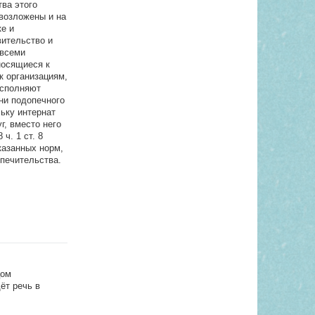
ва этого
возложены и на
ке и
вительство и
 всеми
носящиеся к
к организациям,
исполняют
ени подопечного
ьку интернат
г, вместо него
ч. 1 ст. 8
казанных норм,
опечительства.
цом
ёт речь в