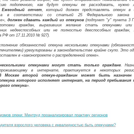
сию подопечного, как будут опекуны ее расходовать, нужно
.
Ежегодный отчет
, который должен представлять опекун в 
тва в соответствии со статьей 25 Федерального закона
ве»,
должен сдавать каждый из опекунов
(подпункт "у" пункта 3 П
готовки граждан, выразивших желание стать опекунами или 
тних недееспособных или не полностью дееспособных граждан, 
 РФ от 17.11.2010 № 927).
полнение обязанностей опекуна несколькими опекунами (обязаннос
печителями) урегулированы в законодательстве крайне скупо. Это од
ставлен в «законопроекте о распределенной опеке».
 несколькими опекунами могут стать только граждане
. Назн
 проживающему в интернате, практикуется в некоторых реги
В Москве второй опекун-гражданин может быть назначен 
опекуна которого исполняет интернат, на период пребывания 
рого опекуна
».
измов опеки: Минтруд проанализировал практику регионов
одителя взрослого человека с инвалидностью быть опекунами?