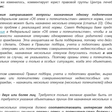
xternal)
 же изменилось, комментирует юрист правовой группы Центра лечеб
кис
:
ния затрагивают вопросы назначения одному подопечном
едеральном законе «Об опеке и попечительстве» имеется норма, согл
печного может быть назначено несколько опекунов (статья 10). Одна
го проблем с реализацией этой нормы. Совет Федерации даже пред
ния
в Федеральный закон «Об опеке и попечительстве», чтобы в за
жности назначения опекунами одновременно обоих родителей сов
го гражданина. Эта инициатива не была поддержана, потому что дей
 сделать. Однако в Правилах подбора, учета и подготовки гражд
 опекунами или попечителями совершеннолетних недееспособных ил
граждан, назначение нескольких опекунов допускалось только
в ис
это за случаи, не указывалось. Поэтому органы опеки и попечител
ольких опекунов и только в особых ситуациях, когда это объективно
етом изменений Правил подбора, учета и подготовки граждан, выра
ами или попечителями совершеннолетних недееспособных или
раждан, – назначить несколько опекунов (несколько попечителей) одн
 двух или более лиц
. Требуется только желание граждан быть оп
е требуется указание объективных причин для назначения нескольких о
 нескольких опекунов должно
соответствовать интересам подо
при принятии решения
органы опеки и попечительства должны 