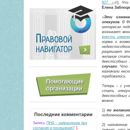
927…»
(link is e
). Что
Елена Заблоц
«
Эти измене
опекунов
. В Ф
интересах подо
возникает мно
внести измене
норма о возмо
недееспособно
разрешает это
желание стать
дееспособных 
случаях
. Что 
назначали неск
требовалось.
Теперь – с уч
стать опекун
дееспособных г
можно:
1)
по желанию
Последние комментарии
подопечного, н
Запись
ПНД – наблюдение без
2) назначение
согласия и посещения?
1
значит, что 