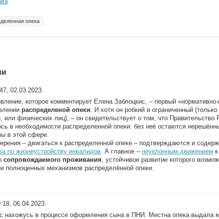
ава
деленная опека
ии
:47, 02.03.2023.
вление, которое комментирует Елена Заблоцкис, – первый «нормативно-
авлении
распределеной опеки
. И хотя он робкий и ограниченный (только
, или физических лиц), – он свидетельствует о том, что Правительство 
сь в необходимости распределенной опеки: без неё остаются нерешён
ы в этой сфере.
ерения – двигаться к распределенной опеке – подтверждаются и соде
а по жизнеустройству инвалидов
. А главное –
неуклонным движением
к
ы
сопровождаемого проживания
, устойчивое развитие которого возмож
и полноценных механизмов распределённой опеки.
0:18, 06.04.2023.
с нахожусь в процессе оформления сына в ПНИ. Местна опека выдала 