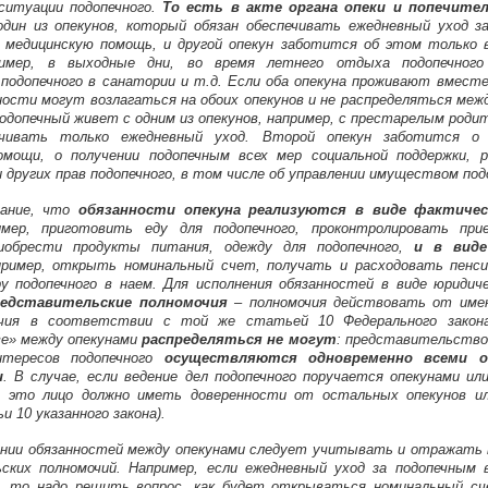
ситуации подопечного.
То есть в акте органа опеки и попечит
дин из опекунов, который обязан обеспечивать ежедневный уход з
 медицинскую помощь, и другой опекун заботится об этом только 
ример, в выходные дни, во время летнего отдыха подопечного
 подопечного в санатории и т.д. Если оба опекуна проживают вместе
ости могут возлагаться на обоих опекунов и не распределяться межд
подопечный живет с одним из опекунов, например, с престарелым род
чивать только ежедневный уход. Второй опекун заботится о 
омощи, о получении подопечным всех мер социальной поддержки, 
других прав подопечного, в том числе об управлении имуществом под
ание, что
обязанности опекуна реализуются в виде фактичес
имер, приготовить еду для подопечного, проконтролировать при
риобрести продукты питания, одежду для подопечного,
и в виде
пример, открыть номинальный счет, получать и расходовать пенси
у подопечного в наем. Для исполнения обязанностей в виде юридич
редставительские полномочия
– полномочия действовать от имен
очия в соответствии с той же статьей 10 Федерального закон
е» между опекунами
распределяться не могут
: представительство
нтересов подопечного
осуществляются одновременно всеми о
и
. В случае, если ведение дел подопечного поручается опекунами ил
, это лицо должно иметь доверенности от остальных опекунов и
и 10 указанного закона).
ении обязанностей между опекунами следует учитывать и отражать
ских полномочий. Например, если ежедневный уход за подопечным 
а, то надо решить вопрос, как будет открываться номинальный с