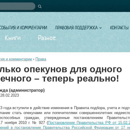
иска
СОБЫТИЯ И КОММЕНТАРИИ
ПРАВОВАЯ ПОДДЕРЖКА
КОНТАКТЫ
Книги
Разное
ия и комментарии
›
Права
лько опекунов для одного
ечного – теперь реально!
жда (администратор)
 28.02.2023
3 года вступили в действие изменения в Правила подбора, учета и подг
лание стать опекунами или попечителями совершеннолетних недеесп
еспособных граждан, утвержденные постановлением Правительст
7 ноября 2010 г. № 927 (
Постановление Правительства РФ от 15.02
нений в постановление Правительства Российской Федерации от 17 но