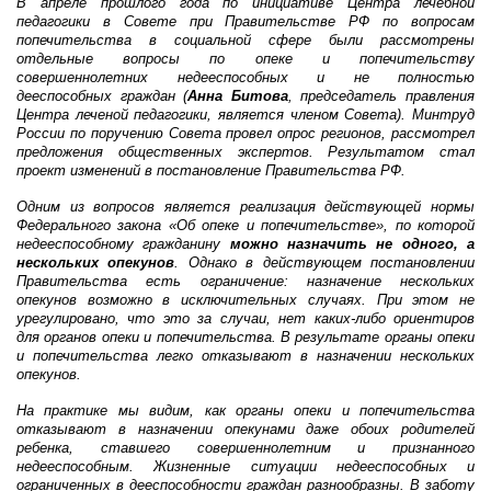
В апреле прошлого года по инициативе Центра лечебной
педагогики в Совете при Правительстве РФ по вопросам
попечительства в социальной сфере были рассмотрены
отдельные вопросы по опеке и попечительству
совершеннолетних недееспособных и не полностью
дееспособных граждан (
Анна Битова
, председатель правления
Центра леченой педагогики, является членом Совета). Минтруд
России по поручению Совета провел опрос регионов, рассмотрел
предложения общественных экспертов. Результатом стал
проект изменений в постановление Правительства РФ.
Одним из вопросов является реализация действующей нормы
Федерального закона «Об опеке и попечительстве», по которой
недееспособному гражданину
можно назначить не одного, а
нескольких опекунов
. Однако в действующем постановлении
Правительства есть ограничение: назначение нескольких
опекунов возможно в исключительных случаях. При этом не
урегулировано, что это за случаи, нет каких-либо ориентиров
для органов опеки и попечительства. В результате органы опеки
и попечительства легко отказывают в назначении нескольких
опекунов.
На практике мы видим, как органы опеки и попечительства
отказывают в назначении опекунами даже обоих родителей
ребенка, ставшего совершеннолетним и признанного
недееспособным. Жизненные ситуации недееспособных и
ограниченных в дееспособности граждан разнообразны. В заботу