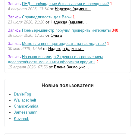
Запись
ПНД – наблюдение без согласия и посещения?
1
4 августа 2026, 13:34
от
Надежда (админи...
Запись
Справедливость для Веры
1
23 июля 2026, 21:20
от
Надежда (админи...
Запись
Премьер-министр поручил проверить интернаты
348
26 июня 2026, 17:23
от
Ольга
Запись
Может ли няня претендовать на наследство?
1
30 мая 2026, 12:54
от
Надежда (админи...
Запись
На сына инвалида 2 группы с ограничением
дееспособности мошенники оформили кредиты
2
15 апреля 2026, 07:56
от
Елена Заблоцкис...
Новые пользователи
DanielTog
Wallacechelt
ChanceSmida
Jamesshumn
Kevinrob