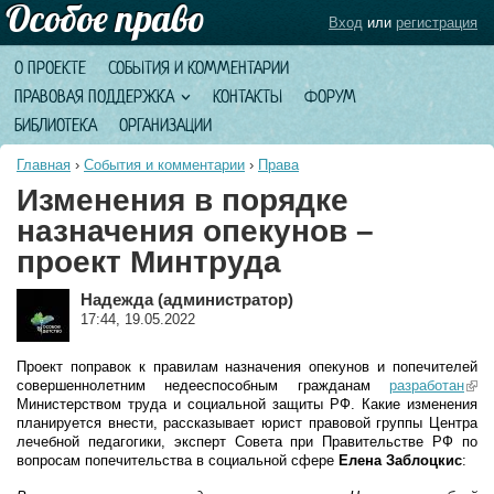
Вход
или
регистрация
О ПРОЕКТЕ
СОБЫТИЯ И КОММЕНТАРИИ
ПРАВОВАЯ ПОДДЕРЖКА
КОНТАКТЫ
ФОРУМ
БИБЛИОТЕКА
ОРГАНИЗАЦИИ
Главная
›
События и комментарии
›
Права
Изменения в порядке
назначения опекунов –
проект Минтруда
Надежда (администратор)
17:44, 19.05.2022
Проект поправок к правилам назначения опекунов и попечителей
совершеннолетним недееспособным гражданам
разработан
(lin
Министерством труда и социальной защиты РФ. Какие изменения
exte
планируется внести, рассказывает юрист правовой группы Центра
лечебной педагогики, эксперт Совета при Правительстве РФ по
вопросам попечительства в социальной сфере
Елена Заблоцкис
: