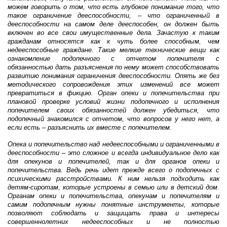
можем говорить о том, что есть глубокое понимание того, что
такое ограничение дееспособности, – что ограниченный в
дееспособности на самом деле дееспособен, он должен быть
включен во все свои имущественные дела. Зачастую к таким
гражданам относятся как к чуть более способным, чем
недееспособные граждане. Такие мелкие технические вещи как
ознакомление подопечного с отчетом попечителя с
обязанностью дать разъяснения по нему может способствовать
развитию понимания ограничения дееспособности. Опять же без
методического сопровождения этих изменений все может
превратиться в фикцию. Орган опеки и попечительства при
плановой проверке условий жизни подопечного и исполнения
попечителем своих обязанностей должен убедиться, что
подопечный знакомился с отчетом, что вопросов у него нет, а
если есть – разъяснить их вместе с попечителем.
Опека и попечительство над недееспособными и ограниченными в
дееспособности – это сложное и всегда индивидуальное дело как
для опекунов и попечителей, так и для органов опеки и
попечительства. Ведь речь идет прежде всего о подопечных с
психическими расстройствами. К ним нельзя подходить как
детям-сиротам, которые устроены в семью или в детский дом.
Органам опеки и попечительства, опекунам и попечителям и
самим подопечным нужны понятные инструменты, которые
позволяют соблюдать и защищать права и интересы
совершеннолетних недееспособных и не полностью