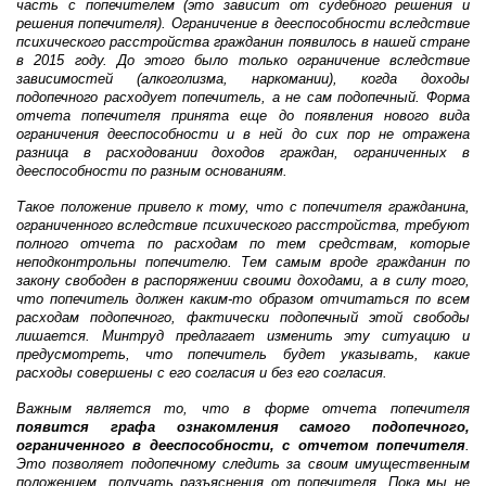
часть с попечителем (это зависит от судебного решения и
решения попечителя). Ограничение в дееспособности вследствие
психического расстройства гражданин появилось в нашей стране
в 2015 году. До этого было только ограничение вследствие
зависимостей (алкоголизма, наркомании), когда доходы
подопечного расходует попечитель, а не сам подопечный. Форма
отчета попечителя принята еще до появления нового вида
ограничения дееспособности и в ней до сих пор не отражена
разница в расходовании доходов граждан, ограниченных в
дееспособности по разным основаниям.
Такое положение привело к тому, что с попечителя гражданина,
ограниченного вследствие психического расстройства, требуют
полного отчета по расходам по тем средствам, которые
неподконтрольны попечителю. Тем самым вроде гражданин по
закону свободен в распоряжении своими доходами, а в силу того,
что попечитель должен каким-то образом отчитаться по всем
расходам подопечного, фактически подопечный этой свободы
лишается. Минтруд предлагает изменить эту ситуацию и
предусмотреть, что попечитель будет указывать, какие
расходы совершены с его согласия и без его согласия.
Важным является то, что в форме отчета попечителя
появится графа ознакомления самого подопечного,
ограниченного в дееспособности, с отчетом попечителя
.
Это позволяет подопечному следить за своим имущественным
положением, получать разъяснения от попечителя. Пока мы не