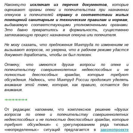
Наконец-то
исключат из перечня документов
, которые
оценивают органы опеки и попечительства при назначении
опекунов и попечителей
справку о соответствии жилых
помещений санитарным и техническим правилам и нормам
,
выдаваемую соответствующими уполномоченными органами.
Это давно превратилось в формальность, существенно
затягивающую процесс назначения опекуна или попечителя.
Не могу сказать, что предложения Минтруда по изменениям не
вызывают вопросов, но уверена, что в рабочем режиме удастся
документ доработать, чтобы он был полезен.
Отмечу, что имеются другие вопросы по опеке и
попечительству совершеннолетних недееспособных и не
полностью дееспособных граждан, которые требуют
обсуждения. Надеюсь, что Минтруд России продолжит уделять
внимание этой теме, которая, как правило, остается без
внимания.
⇒⇒⇒⇒⇒⇒⇒
От редакции: напомним, что комплексное решение «
других
вопросов по опеке и попечительству совершеннолетних
недееспособных и не полностью дееспособных граждан, которые
требуют обсуждения»
с урегулированием ряда типовых
«неопределенных
»
ситуаций предлагается в
законопроекте