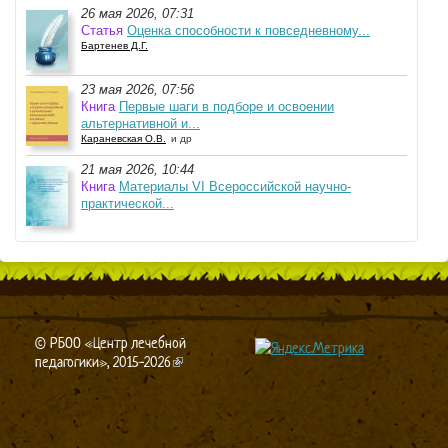
26 мая 2026, 07:31
Статья
Оценка способности к повседневному...
Бартенев Д.Г.
23 мая 2026, 07:56
Книга
Первые шаги в подборе и освоении
альтернативной и...
Караневская О.В.
и др
21 мая 2026, 10:44
Книга
Материалы VI Всероссийской научно-
практической...
© РБОО «Центр лечебной
педагогики», 2015-2026
(link is external)