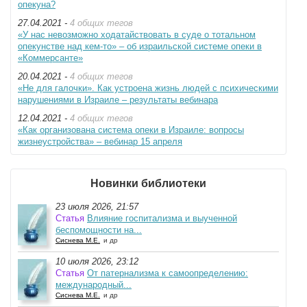
опекуна?
27.04.2021 -
4 общих тегов
«У нас невозможно ходатайствовать в суде о тотальном
опекунстве над кем-то» – об израильской системе опеки в
«Коммерсанте»
20.04.2021 -
4 общих тегов
«Не для галочки». Как устроена жизнь людей с психическими
нарушениями в Израиле – результаты вебинара
12.04.2021 -
4 общих тегов
«Как организована система опеки в Израиле: вопросы
жизнеустройства» – вебинар 15 апреля
Новинки библиотеки
23 июля 2026, 21:57
Статья
Влияние госпитализма и выученной
беспомощности на...
Сиснева М.Е.
и др
10 июля 2026, 23:12
Статья
От патернализма к самоопределению:
международный...
Сиснева М.Е.
и др