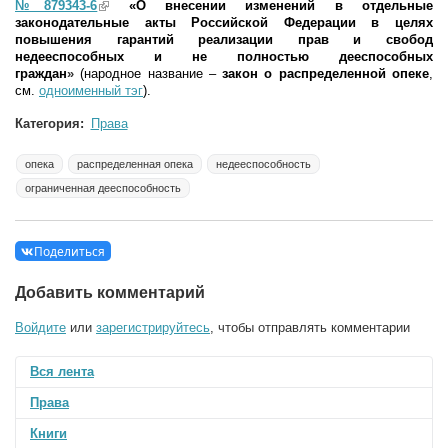
№879343-6
(link is external)
«
О внесении изменений в отдельные
законодательные акты Российской Федерации в целях
повышения гарантий реализации прав и свобод
недееспособных и не полностью дееспособных
граждан
»
(народное название –
закон о распределенной опеке
,
см.
одноименный тэг
).
Категория:
Права
опека
распределенная опека
недееспособность
ограниченная дееспособность
Поделиться
Добавить комментарий
Войдите
или
зарегистрируйтесь
, чтобы отправлять комментарии
Вся лента
Права
Книги