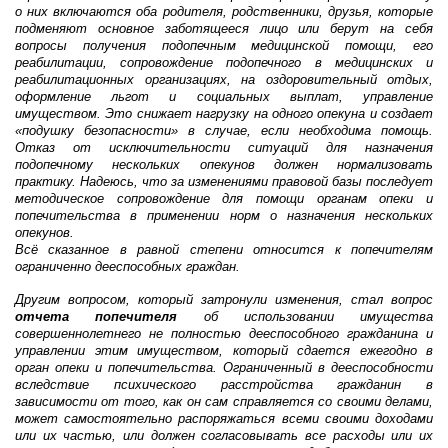
о них включаются оба родителя, родственники, друзья, которые
подменяют основное заботящееся лицо или берут на себя
вопросы получения подопечным медицинской помощи, его
реабилитации, сопровождение подопечного в медицинских и
реабилитационных организациях, на оздоровительный отдых,
оформление льгот и социальных выплат, управление
имуществом. Это снижает нагрузку на одного опекуна и создает
«подушку безопасности» в случае, если необходима помощь.
Отказ от исключительности ситуаций для назначения
подопечному нескольких опекунов должен нормализовать
практику. Надеюсь, что за изменениями правовой базы последует
методическое сопровождение для помощи органам опеки и
попечительства в применении норм о назначения нескольких
опекунов.
Всё сказанное в равной степени относится к попечителям
ограниченно дееспособных граждан.
Другим вопросом, который затронули изменения, стал вопрос
отчета попечителя
об использовании имущества
совершеннолетнего не полностью дееспособного гражданина и
управлении этим имуществом, который сдается ежегодно в
орган опеки и попечительства. Ограниченный в дееспособности
вследствие психического расстройства гражданин в
зависимости от того, как он сам справляется со своими делами,
может самостоятельно распоряжаться всеми своими доходами
или их частью, или должен согласовывать все расходы или их