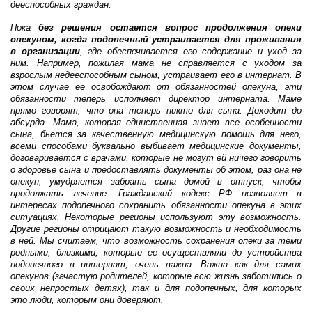
дееспособных граждан.
Пока
без решения остается вопрос продолжения опеки
опекуном, когда подопечный устраивается для проживания
в организации
, где обеспечивается его содержание и уход за
ним. Например, пожилая мама не справляется с уходом за
взрослым недееспособным сыном, устраивает его в интернат. В
этом случае ее освобождают от обязанностей опекуна, эти
обязанности теперь исполняет директор интерната. Маме
прямо говорят, что она теперь никто для сына. Доходит до
абсурда. Мама, которая единственная знает все особенности
сына, бьется за качественную медицинскую помощь для него,
всеми способами буквально выбивает медицинские документы,
договаривается с врачами, которые не могут ей ничего говорить
о здоровье сына и предоставлять документы об этом, раз она не
опекун, умудряется забрать сына домой в отпуск, чтобы
продолжать лечение. Гражданский кодекс РФ позволяет в
интересах подопечного сохранить обязанности опекуна в этих
ситуациях. Некоторые регионы используют эту возможность.
Другие регионы отрицают такую возможность и необходимость
в ней. Мы считаем, что возможность сохранения опеки за теми
родными, близкими, которые ее осуществляли до устройства
подопечного в интернат, очень важна. Важна как для самих
опекунов (зачастую родителей, которые всю жизнь заботились о
своих непростых детях), так и для подопечных, для которых
это люди, которым они доверяют.