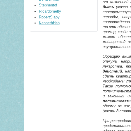
от жизненной 
Stephentof
быть
указан о
Ricardomelty
своевременную
периоды, нап
RobertSlapy
сопровождении
KennethHah
то эти обязанн
пример, когда 
может обеспе
медицинской п
осуществлении 
Обращаю вним
опекуна, напр
лекарства, п
действий
, на
сдать квартир
необходимы
п
Такие полном
попечительств
и законных и
попечителям
одному из них
(часть 8 стать
При распредел
представитель
одного опекун