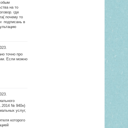
особым
ства на то
оговор. где
та( почему то
и подписань в
сультацию
2023.
ано точно про
ами. Если можно
2023.
иального
1.2014 № 940н)
иальных услуг,
ителя которого
ацией