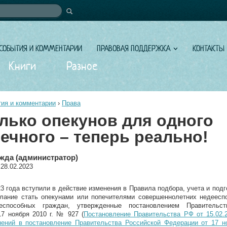
иска
СОБЫТИЯ И КОММЕНТАРИИ
ПРАВОВАЯ ПОДДЕРЖКА
КОНТАКТЫ
Книги
Разное
ия и комментарии
›
Права
лько опекунов для одного
ечного – теперь реально!
жда (администратор)
 28.02.2023
3 года вступили в действие изменения в Правила подбора, учета и подг
лание стать опекунами или попечителями совершеннолетних недеесп
еспособных граждан, утвержденные постановлением Правительст
7 ноября 2010 г. № 927 (
Постановление Правительства РФ от 15.02
нений в постановление Правительства Российской Федерации от 17 но