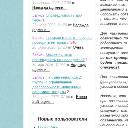
4 августа 2026, 13:34
от
возражает ли п
Надежда (админи...
кандидатами в
исполнять обя
Запись
Справедливость для
и защиты тех 
Веры
1
внимания, а т
23 июля 2026, 21:20
от
Надежда
(админи...
Для назначени
Запись
Премьер-министр поручил
совместно по
проверить интернаты
348
подопечного (
26 июня 2026, 17:23
от
Ольга
жительства – 
опекунами, пр
Запись
Может ли няня
из них прове
претендовать на наследство?
1
будет прожи
30 мая 2026, 12:54
от
Надежда
опекунов
).
(админи...
При назначени
Запись
На сына инвалида 2
(распределены
группы с ограничением
уходом и содей
дееспособности мошенники
оформили кредиты
2
Напомню, что 
15 апреля 2026, 07:56
от
Елена
при назначени
Заблоцкис...
уходом и соде
опекунами ил
назначении либ
Новые пользователи
обязанности н
неисполнение 
DonaldPaila