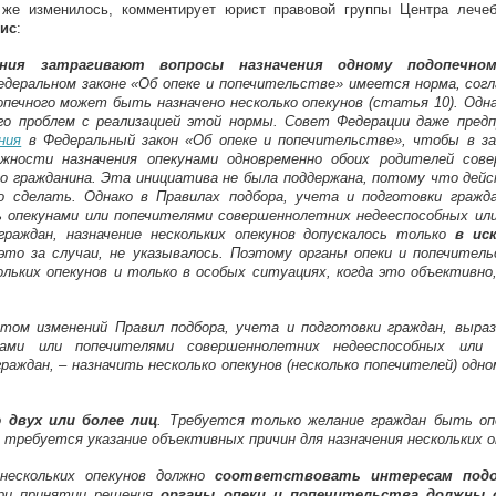
xternal)
 же изменилось, комментирует юрист правовой группы Центра лечеб
кис
:
ния затрагивают вопросы назначения одному подопечном
едеральном законе «Об опеке и попечительстве» имеется норма, согл
печного может быть назначено несколько опекунов (статья 10). Одна
го проблем с реализацией этой нормы. Совет Федерации даже пред
ния
в Федеральный закон «Об опеке и попечительстве», чтобы в за
жности назначения опекунами одновременно обоих родителей сов
го гражданина. Эта инициатива не была поддержана, потому что дей
 сделать. Однако в Правилах подбора, учета и подготовки гражд
 опекунами или попечителями совершеннолетних недееспособных ил
граждан, назначение нескольких опекунов допускалось только
в ис
это за случаи, не указывалось. Поэтому органы опеки и попечител
ольких опекунов и только в особых ситуациях, когда это объективно
етом изменений Правил подбора, учета и подготовки граждан, выра
ами или попечителями совершеннолетних недееспособных или
раждан, – назначить несколько опекунов (несколько попечителей) одн
 двух или более лиц
. Требуется только желание граждан быть оп
е требуется указание объективных причин для назначения нескольких о
 нескольких опекунов должно
соответствовать интересам подо
при принятии решения
органы опеки и попечительства должны 