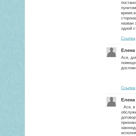
постано
пунктом
время.к
сторона
назван 
одной с
Ссылка
Елена 
Ася, до
помещен
дословн
Ссылка
Елена 
Ася, в 
обслужи
договор
признан
законод
исполня