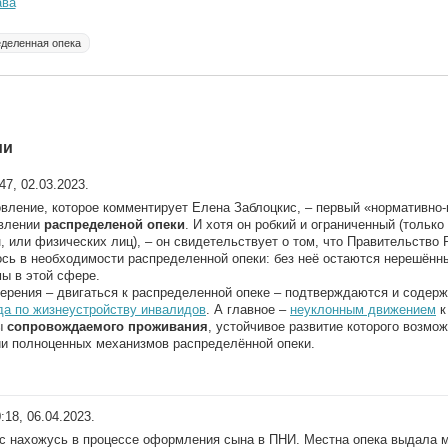
ава
деленная опека
ии
:47, 02.03.2023.
вление, которое комментирует Елена Заблоцкис, – первый «нормативно-
авлении
распределеной опеки
. И хотя он робкий и ограниченный (только
, или физических лиц), – он свидетельствует о том, что Правительство 
сь в необходимости распределенной опеки: без неё остаются нерешён
ы в этой сфере.
ерения – двигаться к распределенной опеке – подтверждаются и соде
а по жизнеустройству инвалидов
. А главное –
неуклонным движением
к
ы
сопровождаемого проживания
, устойчивое развитие которого возмож
и полноценных механизмов распределённой опеки.
0:18, 06.04.2023.
с нахожусь в процессе оформления сына в ПНИ. Местна опека выдала 