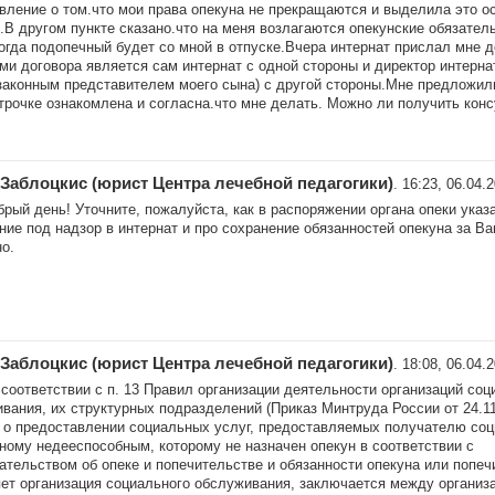
вление о том.что мои права опекуна не прекращаются и выделила это 
.В другом пункте сказано.что на меня возлагаются опекунские обязатель
огда подопечный будет со мной в отпуске.Вчера интернат прислал мне д
ми договора является сам интернат с одной стороны и директор интерна
законным представителем моего сына) с другой стороны.Мне предложил
трочке ознакомлена и согласна.что мне делать. Можно ли получить кон
Заблоцкис (юрист Центра лечебной педагогики)
. 16:23, 06.04.
брый день! Уточните, пожалуйста, как в распоряжении органа опеки указ
ие под надзор в интернат и про сохранение обязанностей опекуна за В
о.
Заблоцкис (юрист Центра лечебной педагогики)
. 18:08, 06.04.
соответствии с п. 13 Правил организации деятельности организаций соц
вания, их структурных подразделений (Приказ Минтруда России от 24.1
 о предоставлении социальных услуг, предоставляемых получателю соц
ному недееспособным, которому не назначен опекун в соответствии с
ательством об опеке и попечительстве и обязанности опекуна или попеч
ет организация социального обслуживания, заключается между организ