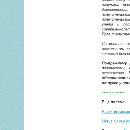
получать пен
доверенность
попечительс
попечительст
учета и под
совершенноле
Правительства
Совместное ис
несколькими по
который был по
По-прежнему
подопечному,
ограниченно.
обязанности 
отпуске у вто
⇒⇒⇒⇒⇒⇒⇒
Еще по теме:
Развитие механ
Могут ли оба р