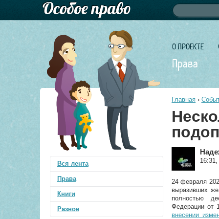
Форма по
Поиск
О ПРОЕКТЕ
Права
Главная
›
Событ
Неско
подоп
Наде
16:31,
Вся лента
Права
24 февраля 202
выразивших же
Книги
полностью де
Федерации от 1
Разное
внесении изме