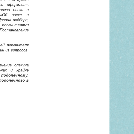
 ли оформлять
орган опеки и
 «Об опеке и
равил подбора,
попечителями
Постановление
тей попечителя
ин из вопросов,
ачение опекуна
онах и крайне
подопечному,
подопечного в