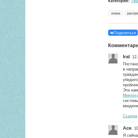
Категория:
Пр
опека
распре
Поделиться
Комментар
Iral
. 12
Постано
в напр
граждан
убедило
проблем
Эти нам
Минтруд
систем
введени
Ссылка
Ася
. 1
Я сейча