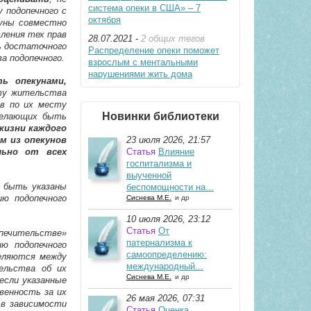
система опеки в США» – 7
 подопечного с
октября
куны совместно
ления тех прав
28.07.2021 -
2 общих тегов
ь достаточного
Распределение опеки поможет
а подопечного.
взрослым с ментальными
нарушениями жить дома
ь опекунами,
ту жительства
ов по их месту
Новинки библиотеки
желающих быть
жизни каждого
м из опекунов
23 июля 2026, 21:57
льно от всех
Статья
Влияние
госпитализма и
выученной
ы быть указаны
беспомощности на...
ию подопечного
Сиснева М.Е.
и др
10 июля 2026, 23:12
Статья
От
опечительстве»
патернализма к
ию подопечного
самоопределению:
деляются между
международный...
ельства об их
Сиснева М.Е.
и др
если указанные
венность за их
26 мая 2026, 07:31
 в зависимости
Статья
Оценка