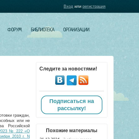
Вход
или
регистрация
ФОРУМ
БИБЛИОТЕКА
ОРГАНИЗАЦИИ
Следите за новостями!
Подписаться на
рассылку!
отовки граждан,
особных или не
ва Российской
Похожие материалы
.2023 № 222 «О
ября 2010 г. N