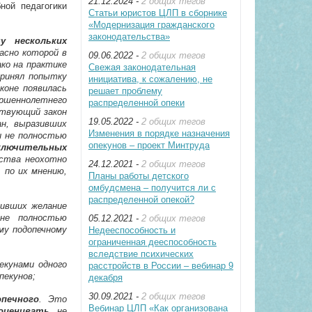
21.12.2024 -
2 общих тегов
ной педагогики
Статьи юристов ЦЛП в сборнике
«Модернизация гражданского
законодательства»
у нескольких
асно которой в
09.06.2022 -
2 общих тегов
ко на практике
Свежая законодательная
принял попытку
инициатива, к сожалению, не
коне появилась
решает проблему
ершеннолетнего
распределенной опеки
ствующий закон
19.05.2022 -
2 общих тегов
ан, выразивших
Изменения в порядке назначения
и не полностью
опекунов – проект Минтруда
ключительных
ьства неохотно
24.12.2021 -
2 общих тегов
, по их мнению,
Планы работы детского
омбудсмена – получится ли с
распределенной опекой?
зивших желание
 не полностью
05.12.2021 -
2 общих тегов
ому подопечному
Недееспособность и
ограниченная дееспособность
вследствие психических
екунами одного
расстройств в России – вебинар 9
пекунов;
декабря
30.09.2021 -
2 общих тегов
печного
. Это
Вебинар ЦЛП «Как организована
оценивать
, не