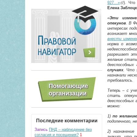
927…»
(link is e
). Что
Елена Заблоц
«
Эти измене
опекунов
. В Ф
интересах подо
возникает мно
внести измене
норма о возмо
недееспособно
разрешает это
желание стать
дееспособных 
случаях
. Что 
назначали неск
требовалось.
Теперь – с уч
стать опекун
дееспособных г
можно:
1)
по желанию
Последние комментарии
подопечного, н
Запись
ПНД – наблюдение без
2) назначение
согласия и посещения?
1
значит, что 