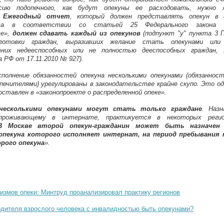
сию подопечного, как будут опекуны ее расходовать, нужно
.
Ежегодный отчет
, который должен представлять опекун в 
тва в соответствии со статьей 25 Федерального закона
ве»,
должен сдавать каждый из опекунов
(подпункт "у" пункта 3 П
готовки граждан, выразивших желание стать опекунами или 
тних недееспособных или не полностью дееспособных граждан, 
 РФ от 17.11.2010 № 927).
полнение обязанностей опекуна несколькими опекунами (обязаннос
печителями) урегулированы в законодательстве крайне скупо. Это од
ставлен в «законопроекте о распределенной опеке».
 несколькими опекунами могут стать только граждане
. Назн
 проживающему в интернате, практикуется в некоторых реги
В Москве второй опекун-гражданин может быть назначен 
опекуна которого исполняет интернат, на период пребывания 
рого опекуна
».
измов опеки: Минтруд проанализировал практику регионов
одителя взрослого человека с инвалидностью быть опекунами?