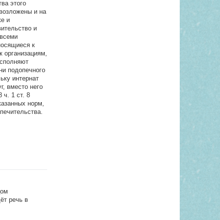
ва этого
возложены и на
ке и
вительство и
 всеми
носящиеся к
к организациям,
исполняют
ени подопечного
ьку интернат
г, вместо него
ч. 1 ст. 8
казанных норм,
опечительства.
цом
ёт речь в