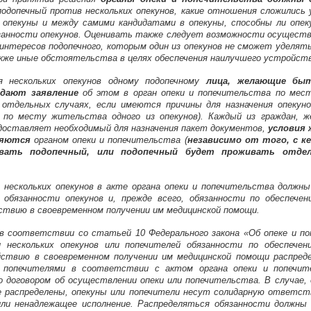
одопечный против нескольких опекунов, какие отношения сложились у
 опекуны и между самими кандидатами в опекуны, способны ли опе
занности опекунов. Оценивать также следует возможности осуществ
интересов подопечного, которым один из опекунов не сможет уделят
акже иные обстоятельства в целях обеспечения наилучшего устройств
я нескольких опекунов одному подопечному
лица, желающие быт
дают заявление
об этом в орган опеки и попечительства по мес
в отдельных случаях, если имеются причины для назначения опекун
по месту жительства одного из опекунов). Каждый из граждан, 
едоставляет необходимый для назначения пакет документов,
условия 
ряются
органом опеки и попечительства (
независимо от того, с ке
вать подопечный, или подопечный будет проживать отде
и нескольких опекунов в акте органа опеки и попечительства должн
) обязанности опекунов и, прежде всего, обязанности по обеспечен
ствию в своевременном получении им медицинской помощи.
в соответствии со статьей 10 Федерального закона «Об опеке и п
и нескольких опекунов или попечителей обязанности по обеспечен
йствию в своевременном получении им медицинской помощи распре
и попечителями в соответствии с актом органа опеки и попечит
о договором об осуществлении опеки или попечительства. В случае, 
е распределены, опекуны или попечители несут солидарную ответст
или ненадлежащее исполнение. Распределяться обязанности должны