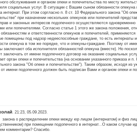
ного обслуживания и органом опеки и попечительства по месту жительст
еля социальных услуг. В ситуации с Вашим сыном обязанности опекуна 
на интернат. При этом соргласно п. 8 ст. 10 Федерального закона "Об опе
ельстве" при назначении нескольких опекунов или попечителей предста
прав и законных интересов подопечного осуществляются одновременно
ми или попечителями. Согласно статье 1 этого же закона положения, от
 обязанностям и ответственности опекунов и попечителей, применяются 
ые помещены под надзор недееспособные граждане, то есть интернаты 
ости опекуна в том же порядке, что и опекуны-граждане. Поэтому от им
ы заключают оба исполнителя обязанностей опекуна (вместе). Но поскол
т заключать от имени подопечного договор на оказание социальных услу
ает орган опеки и попечительства (на основании указанного приказа и п. 8 
ьного закона "Об опеке и попечительстве"). Таким образом, исходя из у
 от имени подопечного должен быть подписан Вами и органом опеки и п
колай
. 21:23, 05.09.2023.
 закона о распределении опеки между юр лицом (интернатом) и физ ли
дственником) при помещении подопечного в интернат...О каком случае ид
ем комментарии? Спасибо.