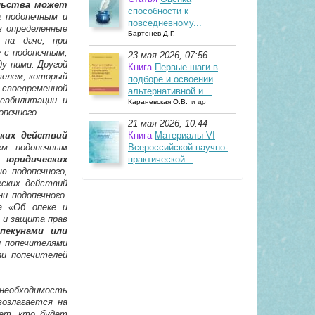
ельства может
способности к
а подопечным и
повседневному...
в определенные
Бартенев Д.Г.
 на даче, при
 с подопечным,
23 мая 2026, 07:56
у ними. Другой
Книга
Первые шаги в
ителем, который
подборе и освоении
своевременной
альтернативной и...
реабилитации и
Караневская О.В.
и др
опечного.
21 мая 2026, 10:44
ких действий
Книга
Материалы VI
ем подопечным
Всероссийской научно-
 юридических
практической...
ю подопечного,
еских действий
и подопечного.
а «Об опеке и
 и защита прав
пекунами или
и попечителями
ли попечителей
 необходимость
возлагается на
чет, кто будет