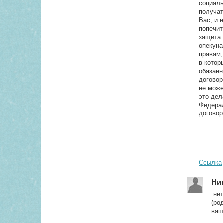
социаль
получат
Вас, и 
попечит
защита 
опекуна
правам,
в котор
обязанн
договор
не може
это дел
Федерал
договор
Ссылка
Ни
нет
(ро
ваш