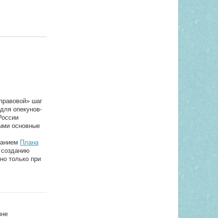
правовой» шаг
 для опекунов-
России
ными основные
ржанием
Плана
 созданию
но только при
мне