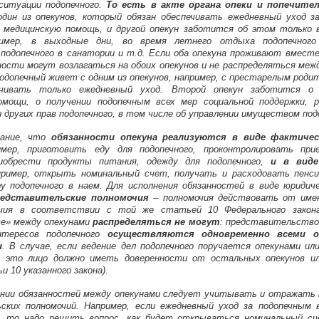
ситуации подопечного.
То есть в акте органа опеки и попечит
дин из опекунов, который обязан обеспечивать ежедневный уход з
 медицинскую помощь, и другой опекун заботится об этом только 
ример, в выходные дни, во время летнего отдыха подопечного
 подопечного в санатории и т.д. Если оба опекуна проживают вместе
ости могут возлагаться на обоих опекунов и не распределяться межд
подопечный живет с одним из опекунов, например, с престарелым род
чивать только ежедневный уход. Второй опекун заботится о 
омощи, о получении подопечным всех мер социальной поддержки, 
других прав подопечного, в том числе об управлении имуществом под
ание, что
обязанности опекуна реализуются в виде фактичес
имер, приготовить еду для подопечного, проконтролировать при
риобрести продукты питания, одежду для подопечного,
и в виде
пример, открыть номинальный счет, получать и расходовать пенси
у подопечного в наем. Для исполнения обязанностей в виде юридич
редставительские полномочия
– полномочия действовать от имен
очия в соответствии с той же статьей 10 Федерального закон
е» между опекунами
распределяться не могут
: представительство
нтересов подопечного
осуществляются одновременно всеми о
и
. В случае, если ведение дел подопечного поручается опекунами ил
, это лицо должно иметь доверенности от остальных опекунов и
и 10 указанного закона).
ении обязанностей между опекунами следует учитывать и отражать
ских полномочий. Например, если ежедневный уход за подопечным 
а, то надо решить вопрос, как будет открываться номинальный с