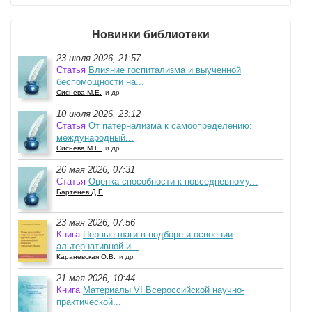
Новинки библиотеки
23 июля 2026, 21:57
Статья
Влияние госпитализма и выученной
беспомощности на...
Сиснева М.Е.
и др
10 июля 2026, 23:12
Статья
От патернализма к самоопределению:
международный...
Сиснева М.Е.
и др
26 мая 2026, 07:31
Статья
Оценка способности к повседневному...
Бартенев Д.Г.
23 мая 2026, 07:56
Книга
Первые шаги в подборе и освоении
альтернативной и...
Караневская О.В.
и др
21 мая 2026, 10:44
Книга
Материалы VI Всероссийской научно-
практической...