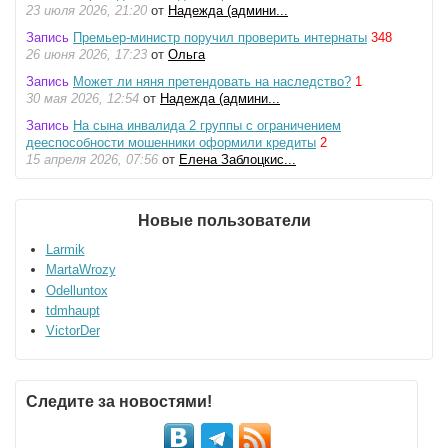
23 июля 2026, 21:20
от
Надежда (админи...
Запись
Премьер-министр поручил проверить интернаты
348
26 июня 2026, 17:23
от
Ольга
Запись
Может ли няня претендовать на наследство?
1
30 мая 2026, 12:54
от
Надежда (админи...
Запись
На сына инвалида 2 группы с ограничением
дееспособности мошенники оформили кредиты
2
15 апреля 2026, 07:56
от
Елена Заблоцкис...
Новые пользователи
Larmik
MartaWrozy
Odelluntox
tdmhaupt
VictorDer
Следите за новостями!