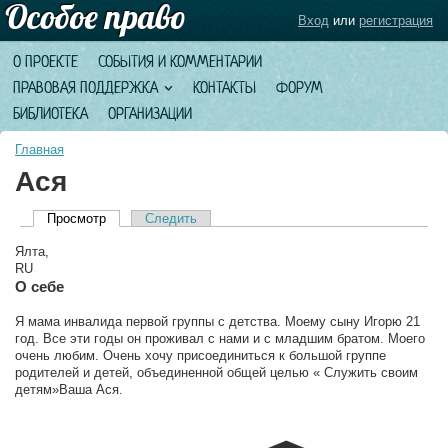
Вход
или
регистрация
О ПРОЕКТЕ
СОБЫТИЯ И КОММЕНТАРИИ
ПРАВОВАЯ ПОДДЕРЖКА
КОНТАКТЫ
ФОРУМ
БИБЛИОТЕКА
ОРГАНИЗАЦИИ
Главная
Ася
Просмотр
(активная вкладка)
Следить
Главные вкладки
Ялта,
RU
О себе
Я мама инвалида первой группы с детства. Моему сыну Игорю 21
год. Все эти годы он проживал с нами и с младшим братом. Моего
очень любим. Очень хочу присоединиться к большой группе
родителей и детей, объединенной общей целью « Служить своим
детям»Ваша Ася.