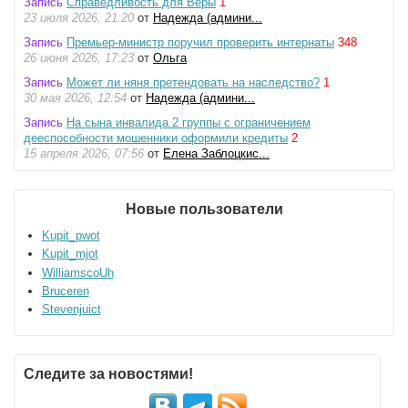
Запись
Справедливость для Веры
1
23 июля 2026, 21:20
от
Надежда (админи...
Запись
Премьер-министр поручил проверить интернаты
348
26 июня 2026, 17:23
от
Ольга
Запись
Может ли няня претендовать на наследство?
1
30 мая 2026, 12:54
от
Надежда (админи...
Запись
На сына инвалида 2 группы с ограничением
дееспособности мошенники оформили кредиты
2
15 апреля 2026, 07:56
от
Елена Заблоцкис...
Новые пользователи
Kupit_pwot
Kupit_mjot
WilliamscoUh
Bruceren
Stevenjuict
Следите за новостями!