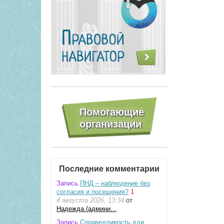
Последние комментарии
Запись
ПНД – наблюдение без
согласия и посещения?
1
4 августа 2026, 13:34
от
Надежда (админи...
Запись
Справедливость для