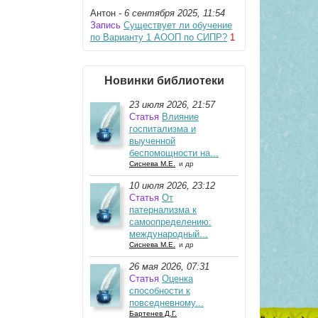
Антон
- 6 сентября 2025, 11:54
Запись
Существует ли обучение
по Варианту 1 АООП по СИПР?
1
Новинки библиотеки
23 июля 2026, 21:57
Статья
Влияние
госпитализма и
выученной
беспомощности на...
Сиснева М.Е.
и др
10 июля 2026, 23:12
Статья
От
патернализма к
самоопределению:
международный...
Сиснева М.Е.
и др
26 мая 2026, 07:31
Статья
Оценка
способности к
повседневному...
Бартенев Д.Г.