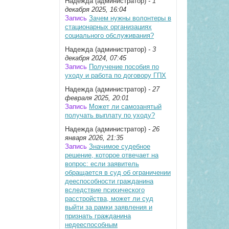
Надежда (администратор)
- 1
декабря 2025, 16:04
Запись
Зачем нужны волонтеры в
стационарных организациях
социального обслуживания?
Надежда (администратор)
- 3
декабря 2024, 07:45
Запись
Получение пособия по
уходу и работа по договору ГПХ
Надежда (администратор)
- 27
февраля 2025, 20:01
Запись
Может ли самозанятый
получать выплату по уходу?
Надежда (администратор)
- 26
января 2026, 21:35
Запись
Значимое судебное
решение, которое отвечает на
вопрос: если заявитель
обращается в суд об ограничении
дееспособности гражданина
вследствие психического
расстройства, может ли суд
выйти за рамки заявления и
признать гражданина
недееспособным