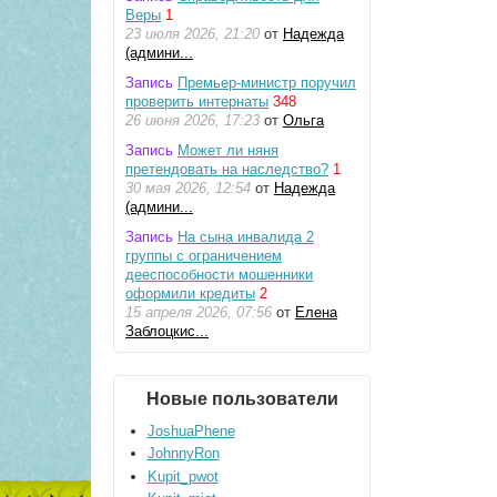
Веры
1
23 июля 2026, 21:20
от
Надежда
(админи...
Запись
Премьер-министр поручил
проверить интернаты
348
26 июня 2026, 17:23
от
Ольга
Запись
Может ли няня
претендовать на наследство?
1
30 мая 2026, 12:54
от
Надежда
(админи...
Запись
На сына инвалида 2
группы с ограничением
дееспособности мошенники
оформили кредиты
2
15 апреля 2026, 07:56
от
Елена
Заблоцкис...
Новые пользователи
JoshuaPhene
JohnnyRon
Kupit_pwot