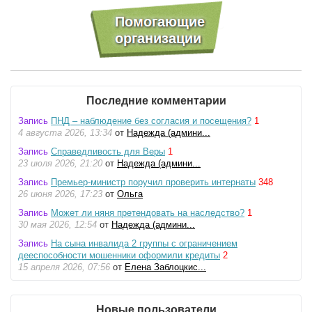
Последние комментарии
Запись
ПНД – наблюдение без согласия и посещения?
1
4 августа 2026, 13:34
от
Надежда (админи...
Запись
Справедливость для Веры
1
23 июля 2026, 21:20
от
Надежда (админи...
Запись
Премьер-министр поручил проверить интернаты
348
26 июня 2026, 17:23
от
Ольга
Запись
Может ли няня претендовать на наследство?
1
30 мая 2026, 12:54
от
Надежда (админи...
Запись
На сына инвалида 2 группы с ограничением
дееспособности мошенники оформили кредиты
2
15 апреля 2026, 07:56
от
Елена Заблоцкис...
Новые пользователи