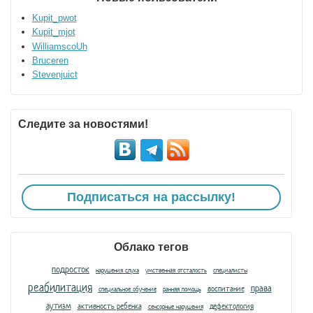
Kupit_pwot
Kupit_mjot
WilliamscoUh
Bruceren
Stevenjuict
Следите за новостями!
Подписаться на рассылку!
Облако тегов
подросток
нарушения слуха
умственная отсталость
специалисты
реабилитация
права
воспитание
специальное обучение
ранняя помощь
аутизм
активность ребенка
дефектология
сенсорные нарушения