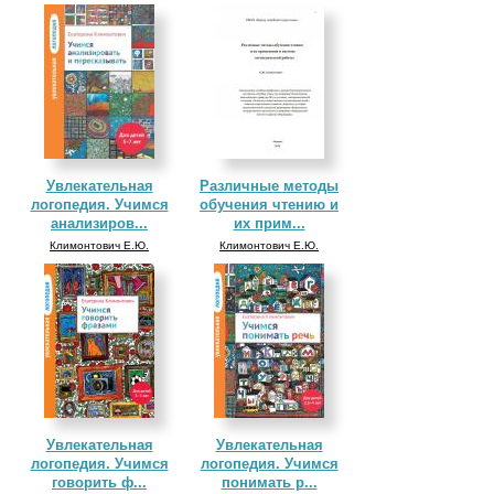
Увлекательная
Различные методы
логопедия. Учимся
обучения чтению и
анализиров...
их прим...
Климонтович Е.Ю.
Климонтович Е.Ю.
Увлекательная
Увлекательная
логопедия. Учимся
логопедия. Учимся
говорить ф...
понимать р...