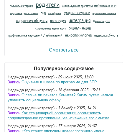
родители
музыкальная терапия
индивидуальная программа реабилитации (ИПР)
дцп
младший школьник
нарушения двигательные
шизофрения
музыкальные занятия
интеграция
нарушения общения
логопедия
Дауна синдром
социализация
социальная адаптация
нейропсихология
профилактика нарушений / заболеваний
недееспособность
Смотреть все
Популярное содержимое
Надежда (администратор)
- 29 июня 2025, 11:00
Запись
Обучение в школе по программе для ЗПР
Надежда (администратор)
- 18 февраля 2025, 15:21
Запись
О семье ли печётся Комитет? Каким путем нельзя
улучшить социальную сферу
Надежда (администратор)
- 3 декабря 2025, 14:21
Запись
Как стационарной организации организовать
сопровождаемое проживание без искажения его смысла
Надежда (администратор)
- 17 января 2025, 21:07
Запись
«Кто станет опекуном недееспособного члена