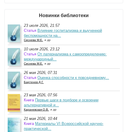
Новинки библиотеки
23 июля 2026, 21:57
Статья
Влияние госпитализма и выученной
беспомощности на...
Сиснева М.Е.
и др
10 июля 2026, 23:12
Статья
От патернализма к самоопределению:
международный...
Сиснева М.Е.
и др
26 мая 2026, 07:31
Статья
Оценка способности к повседневному...
Бартенев Д.Г.
23 мая 2026, 07:56
Книга
Первые шаги в подборе и освоении
альтернативной и...
Караневская О.В.
и др
21 мая 2026, 10:44
Книга
Материалы VI Всероссийской научно-
практической...