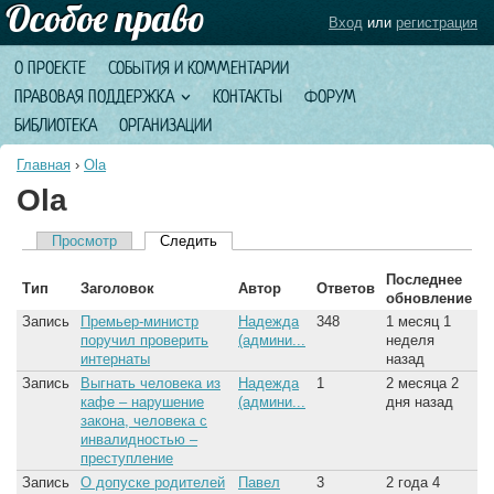
Вход
или
регистрация
О ПРОЕКТЕ
СОБЫТИЯ И КОММЕНТАРИИ
ПРАВОВАЯ ПОДДЕРЖКА
КОНТАКТЫ
ФОРУМ
БИБЛИОТЕКА
ОРГАНИЗАЦИИ
Главная
›
Ola
Ola
Просмотр
Следить
(активная вкладка)
Главные вкладки
Последнее
Тип
Заголовок
Автор
Ответов
обновление
Запись
Премьер-министр
Надежда
348
1 месяц 1
поручил проверить
(админи...
неделя
интернаты
назад
Запись
Выгнать человека из
Надежда
1
2 месяца 2
кафе – нарушение
(админи...
дня назад
закона, человека с
инвалидностью –
преступление
Запись
О допуске родителей
Павел
3
2 года 4