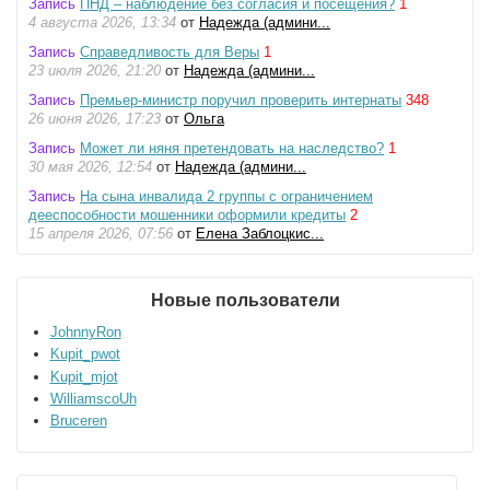
Запись
ПНД – наблюдение без согласия и посещения?
1
4 августа 2026, 13:34
от
Надежда (админи...
Запись
Справедливость для Веры
1
23 июля 2026, 21:20
от
Надежда (админи...
Запись
Премьер-министр поручил проверить интернаты
348
26 июня 2026, 17:23
от
Ольга
Запись
Может ли няня претендовать на наследство?
1
30 мая 2026, 12:54
от
Надежда (админи...
Запись
На сына инвалида 2 группы с ограничением
дееспособности мошенники оформили кредиты
2
15 апреля 2026, 07:56
от
Елена Заблоцкис...
Новые пользователи
JohnnyRon
Kupit_pwot
Kupit_mjot
WilliamscoUh
Bruceren