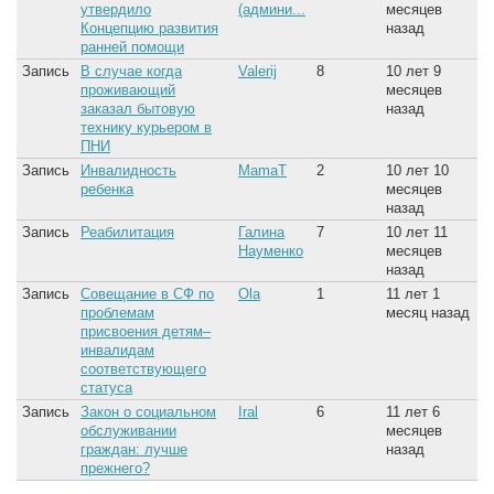
утвердило
(админи...
месяцев
Концепцию развития
назад
ранней помощи
Запись
В случае когда
Valerij
8
10 лет 9
проживающий
месяцев
заказал бытовую
назад
технику курьером в
ПНИ
Запись
Инвалидность
MamaT
2
10 лет 10
ребенка
месяцев
назад
Запись
Реабилитация
Галина
7
10 лет 11
Науменко
месяцев
назад
Запись
Совещание в СФ по
Ola
1
11 лет 1
проблемам
месяц назад
присвоения детям–
инвалидам
соответствующего
статуса
Запись
Закон о социальном
Iral
6
11 лет 6
обслуживании
месяцев
граждан: лучше
назад
прежнего?