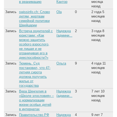
в реанимацию
Кантор
месяца
назад
Запись
swissinfo.ch: Слово
Ola
0
2 года 5
детям, жертвам
месяцев
семейной политики
назад
Швейцарии
Запись
Встреча родителей с
Надежда
2
3 года 8
юристами: «Как
(админи...
месяцев
можно защитить
назад
особого взрослого,
не лишая и не
ограничивая его в
дееспособности?»
Запись
Тюмень. Суд
Ольга
9
4 года 11
постановил, что 47-
месяцев
летняя сирота
назад
должна получить
жилье от
государства
Запись
Вера Шенгелия в
Надежда
3
7 лет 10
«Школе злословия» –
(админи...
месяцев
о нормализации
назад
жизни особых детей
в интернатах
Запись
Правительство РФ
Надежда
4
9 лет 7