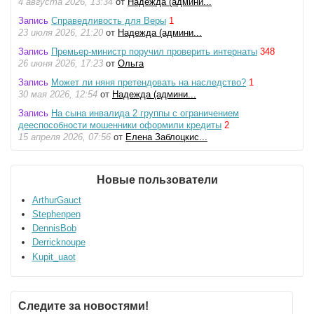
4 августа 2026, 13:34
от
Надежда (админи...
Запись
Справедливость для Веры
1
23 июля 2026, 21:20
от
Надежда (админи...
Запись
Премьер-министр поручил проверить интернаты
348
26 июня 2026, 17:23
от
Ольга
Запись
Может ли няня претендовать на наследство?
1
30 мая 2026, 12:54
от
Надежда (админи...
Запись
На сына инвалида 2 группы с ограничением
дееспособности мошенники оформили кредиты
2
15 апреля 2026, 07:56
от
Елена Заблоцкис...
Новые пользователи
ArthurGauct
Stephenpen
DennisBob
Derricknoupe
Kupit_uaot
Следите за новостями!