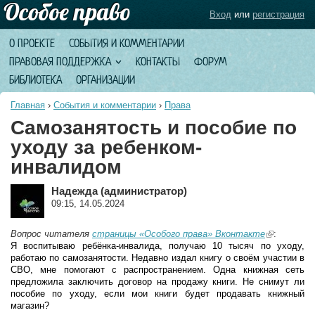
Вход
или
регистрация
О ПРОЕКТЕ
СОБЫТИЯ И КОММЕНТАРИИ
ПРАВОВАЯ ПОДДЕРЖКА
КОНТАКТЫ
ФОРУМ
БИБЛИОТЕКА
ОРГАНИЗАЦИИ
Главная
›
События и комментарии
›
Права
Самозанятость и пособие по
уходу за ребенком-
инвалидом
Надежда (администратор)
09:15, 14.05.2024
Вопрос читателя
страницы «Особого права» Вконтакте
(link is
:
Я воспитываю ребёнка-инвалида, получаю 10 тысяч по уходу,
external)
работаю по самозанятости. Недавно издал книгу о своём участии в
СВО, мне помогают с распространением. Одна книжная сеть
предложила заключить договор на продажу книги. Не снимут ли
пособие по уходу, если мои книги будет продавать книжный
магазин?