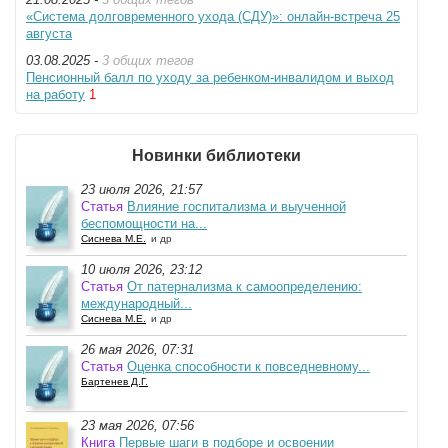
«Система долговременного ухода (СДУ)»: онлайн-встреча 25
августа
03.08.2025 -
3 общих тегов
Пенсионный балл по уходу за ребенком-инвалидом и выход
на работу
1
Новинки библиотеки
23 июля 2026, 21:57
Статья
Влияние госпитализма и выученной
беспомощности на...
Сиснева М.Е.
и др
10 июля 2026, 23:12
Статья
От патернализма к самоопределению:
международный...
Сиснева М.Е.
и др
26 мая 2026, 07:31
Статья
Оценка способности к повседневному...
Бартенев Д.Г.
23 мая 2026, 07:56
Книга
Первые шаги в подборе и освоении