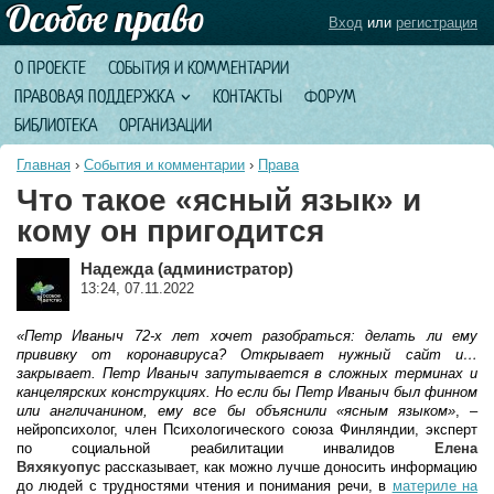
Вход
или
регистрация
О ПРОЕКТЕ
СОБЫТИЯ И КОММЕНТАРИИ
ПРАВОВАЯ ПОДДЕРЖКА
КОНТАКТЫ
ФОРУМ
БИБЛИОТЕКА
ОРГАНИЗАЦИИ
Главная
›
События и комментарии
›
Права
Что такое «ясный язык» и
кому он пригодится
Надежда (администратор)
13:24, 07.11.2022
«Петр Иваныч 72-х лет хочет разобраться: делать ли ему
прививку от коронавируса? Открывает нужный сайт и…
закрывает. Петр Иваныч запутывается в сложных терминах и
канцелярских конструкциях. Но если бы Петр Иваныч был финном
или англичанином, ему все бы объяснили «ясным языком»
, –
нейропсихолог, член Психологического союза Финляндии, эксперт
по социальной реабилитации инвалидов
Елена
Вяхякуопус
рассказывает, как можно лучше доносить информацию
до людей с трудностями чтения и понимания речи, в
материле на