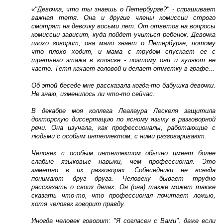
«"Девочка, что ты знаешь о Петербурге?" - спрашивает
важная тетя. Она и другие члены комиссии строго
смотрят на девочку восьми лет. От ответов на вопросы
комиссии зависит, куда пойдет учиться ребенок. Девочка
плохо говорит, она мало знает о Петербурге, потому
что плохо ходит, и мама с трудом спускает ее с
третьего этажа в коляске - поэтому они и гуляют не
часто. Тетя качает головой и делает отметку в графе...
Об этой беседе мне рассказала когда-то бабушка девочки.
Не знаю, изменилось ли что-то сейчас.
В декабре моя коллега Леалаура Лескеля защитила
докторскую диссертацию по ясному языку в разговорной
речи. Она изучала, как профессионалы, работающие с
людьми с особым интеллектом, с ними разговаривают.
Человек с особым интеллектом обычно имеет более
слабые языковые навыки, чем профессионал. Это
заметно в их разговорах. Собеседники не всегда
понимают друг друга. Человеку бывает трудно
рассказать о своих делах. Он (она) также может также
сказать что-то, что профессионал почитает ложью,
хотя человек говорит правду.
Иногда человек говорит: "Я согласен с Вами", даже если