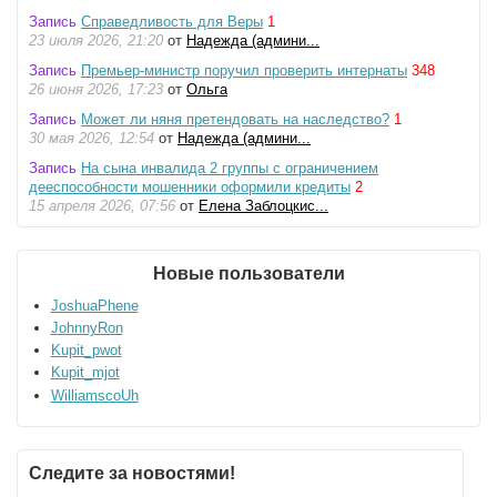
Запись
Справедливость для Веры
1
23 июля 2026, 21:20
от
Надежда (админи...
Запись
Премьер-министр поручил проверить интернаты
348
26 июня 2026, 17:23
от
Ольга
Запись
Может ли няня претендовать на наследство?
1
30 мая 2026, 12:54
от
Надежда (админи...
Запись
На сына инвалида 2 группы с ограничением
дееспособности мошенники оформили кредиты
2
15 апреля 2026, 07:56
от
Елена Заблоцкис...
Новые пользователи
JoshuaPhene
JohnnyRon
Kupit_pwot
Kupit_mjot
WilliamscoUh
Следите за новостями!