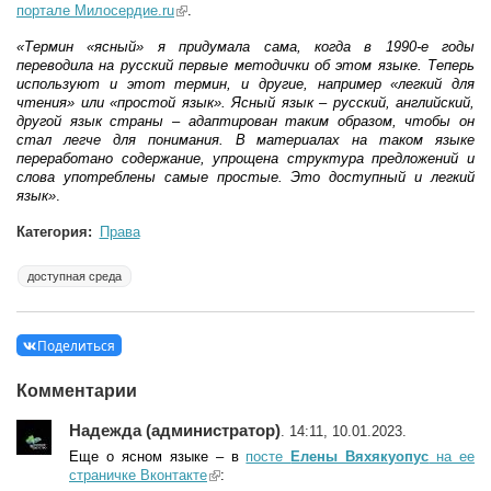
портале Милосердие.ru
(link is external)
.
«Термин «ясный» я придумала сама, когда в 1990-е годы
переводила на русский первые методички об этом языке. Теперь
используют и этот термин, и другие, например «легкий для
чтения» или «простой язык». Ясный язык – русский, английский,
другой язык страны – адаптирован таким образом, чтобы он
стал легче для понимания. В материалах на таком языке
переработано содержание, упрощена структура предложений и
слова употреблены самые простые. Это доступный и легкий
язык»
.
Категория:
Права
доступная среда
Поделиться
Комментарии
Надежда (администратор)
. 14:11, 10.01.2023.
Еще о ясном языке – в
посте
Елены Вяхякуопус
на ее
страничке Вконтакте
(link is external)
: