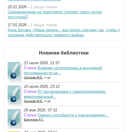
25.01.2026 -
1 общих тегов
Сопровождение на транспорте сделает среду более
доступной?
17.01.2026 -
1 общих тегов
Анна Битова: «Наша задача – выстроить систему так, чтобы у
человека действительно появился выбор»
Новинки библиотеки
23 июля 2026, 21:57
Статья
Влияние госпитализма и выученной
беспомощности на...
Сиснева М.Е.
и др
10 июля 2026, 23:12
Статья
От патернализма к самоопределению:
международный...
Сиснева М.Е.
и др
26 мая 2026, 07:31
Статья
Оценка способности к повседневному...
Бартенев Д.Г.