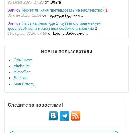
26 июня 2026, 17:23
от
Ольга
Запись
Может ли няня претендовать на наследство?
1
30 мая 2026, 12:54
от
Надежда (админи...
Запись
На сына инвалида 2 группы с ограничением
дееспособности мошенники оформили кредиты
2
15 апреля 2026, 07:56
от
Елена Заблоцкис...
Новые пользователи
Odelluntox
tdmhaupt
VictorDer
Boriswat
MartaWrozy
Следите за новостями!