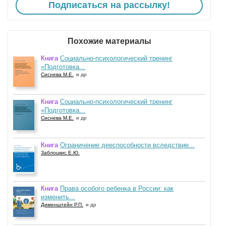
Подписаться на рассылку!
Похожие материалы
Книга
Социально-психологический тренинг
«Подготовка...
Сиснева М.Е.
и др
Книга
Социально-психологический тренинг
«Подготовка...
Сиснева М.Е.
и др
Книга
Ограничение дееспособности вследствие...
Заблоцкис Е.Ю.
Книга
Права особого ребенка в России: как
изменить...
Дименштейн Р.П.
и др