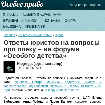
Вход
или
регистрация
О ПРОЕКТЕ
СОБЫТИЯ И КОММЕНТАРИИ
ПРАВОВАЯ ПОДДЕРЖКА
КОНТАКТЫ
ФОРУМ
БИБЛИОТЕКА
ОРГАНИЗАЦИИ
Главная
›
События и комментарии
›
Права
Ответы юристов на вопросы
про опеку – на форуме
«Особого детства»
Надежда (администратор)
11:14, 02.06.2021
Радостная новость – ответы на вопросы к юристам, заданные в
чате
вебинара Центра лечебной педагогики «Опека и
попечительство над совершеннолетними в России» 19 марта 2021
года
, выложены полностью
на форуме нашего сайта
.
На вопросы отвечают юристы правовой группы ЦЛП
Елена
Заблоцкис
,
Анна Лебедь
и
Павел Кантор
. Каждому вопросу