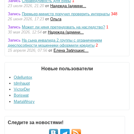
Запись
Справедливость для Веры
1
23 июля 2026, 21:20
от
Надежда (админи...
Запись
Премьер-министр поручил проверить интернаты
348
26 июня 2026, 17:23
от
Ольга
Запись
Может ли няня претендовать на наследство?
1
30 мая 2026, 12:54
от
Надежда (админи...
Запись
На сына инвалида 2 группы с ограничением
дееспособности мошенники оформили кредиты
2
15 апреля 2026, 07:56
от
Елена Заблоцкис...
Новые пользователи
Odelluntox
tdmhaupt
VictorDer
Boriswat
MartaWrozy
Следите за новостями!