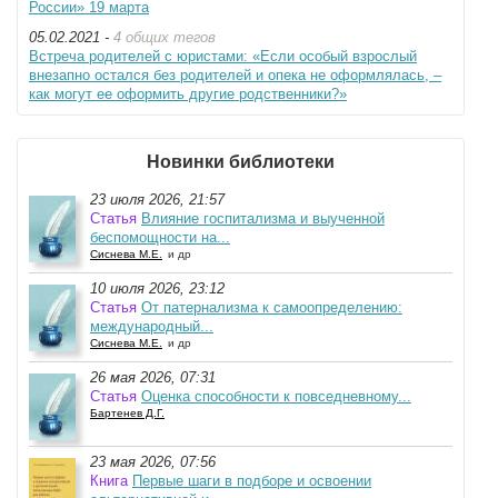
России» 19 марта
05.02.2021 -
4 общих тегов
Встреча родителей с юристами: «Если особый взрослый
внезапно остался без родителей и опека не оформлялась, –
как могут ее оформить другие родственники?»
Новинки библиотеки
23 июля 2026, 21:57
Статья
Влияние госпитализма и выученной
беспомощности на...
Сиснева М.Е.
и др
10 июля 2026, 23:12
Статья
От патернализма к самоопределению:
международный...
Сиснева М.Е.
и др
26 мая 2026, 07:31
Статья
Оценка способности к повседневному...
Бартенев Д.Г.
23 мая 2026, 07:56
Книга
Первые шаги в подборе и освоении