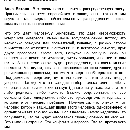
Анна Битова
: Это очень важно – иметь распределенную опеку.
Практически во всех европейских странах, опыт которых мы
изучали, мы видели обязательность распределения опеки,
желательность ее распределения.
Что это дает человеку? Во-первых, это дает невозможность
конфликта интересов, уменьшение злоупотреблений, потому что
несколько опекунов или попечителей, конечно, с разных сторон
внимательнее относятся к ситуации и, в некотором смысле, друг
друга проверяют. Кроме того, нагрузка на опекуна, если он
полностью отвечает за человека, очень большая, и не все готовы
взять. А вот если опека будет распределена, то очень многие
согласны. Мы видим, согласны православные организации, другие
религиозные организации, потому что видят необходимость этого.
Поддерживают родители, ну и мы сами в этом очень твердо
уверены. Потому что на сегодня выбор только один: либо у
человека есть физический опекун (далеко не у всех есть, и это
либо родитель, либо какие-то близкие родственники; не все
согласны быть опекунами), либо это руководитель интерната, в
котором этот человек пребывает. Получается, что опекун – тот
человек, который защищает права этого человека, одновременно и
организовывает всю его жизнь. Если человек чем-то недоволен, то
получается, что он будет жаловаться своему опекуну на него же.
Это было бы странно. Это конфликт интересов. Это то, против чего
мы.