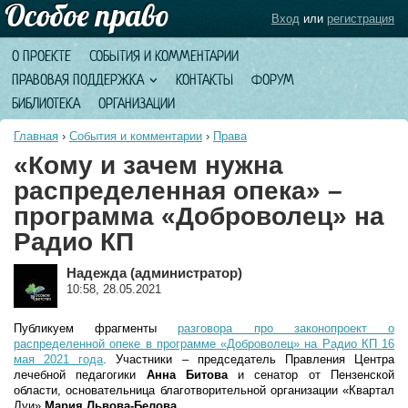
Вход
или
регистрация
О ПРОЕКТЕ
СОБЫТИЯ И КОММЕНТАРИИ
ПРАВОВАЯ ПОДДЕРЖКА
КОНТАКТЫ
ФОРУМ
БИБЛИОТЕКА
ОРГАНИЗАЦИИ
Главная
›
События и комментарии
›
Права
«Кому и зачем нужна
распределенная опека» –
программа «Доброволец» на
Радио КП
Надежда (администратор)
10:58, 28.05.2021
Публикуем фрагменты
разговора про законопроект о
распределенной опеке в программе «Доброволец» на Радио КП 16
мая 2021 года
.
Участники – председатель Правления Центра
лечебной педагогики
Анна Битова
и сенатор от Пензенской
области, основательница благотворительной организации «Квартал
Луи»
Мария Львова-Белова
.