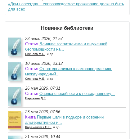
«Дом навсегда» – сопровождаемое проживание должно быть
для всех
Новинки библиотеки
23 июля 2026, 21:57
Статья
Влияние госпитализма и выученной
беспомощности на...
Сиснева М.Е.
и др
10 июля 2026, 23:12
Статья
От патернализма к самоопределению:
международный...
Сиснева М.Е.
и др
26 мая 2026, 07:31
Статья
Оценка способности к повседневному...
Бартенев Д.Г.
23 мая 2026, 07:56
Книга
Первые шаги в подборе и освоении
альтернативной и...
Караневская О.В.
и др
21 мая 2026, 10:44