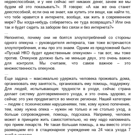
недееспособная, и у нее сейчас нет никаких денег, зачем же мы
будем ей это показывать?». Я говорю: «А как же она станет
дееспособной, если она не знает, как купить эти вещи, как найти то,
что тебе нравится в интернете, вообще, как жить в современном
мире? Вы когда-нибудь собираетесь ее туда возвращать? Или она
так и будет сидеть за забором без связи и без интернета?»
...
Непонятно, почему они не боятся злоупотреблений со стороны
одного опекуна – руководителя интерната, там тоже встречаются
злоупотребления, и мы про это знаем. Одним из предложений было
«Пускай НКО будет единственным опекуном» – так вот, мы тоже
против. Опекунов должно быть не меньше двух, это очень важно
для контроля. Мы считаем, что самое важное – это
множественность опекунов.
…
Еще задача – максимально удержать человека проживать дома,
организовать ему занятость, организовать ему помощь, поддержку.
Для людей, испытывающих трудности в уходе, сейчас страна
делает систему долговременного ухода, и это очень здорово, и
сейчас это уже продвигается во многих регионах. Нашей категории
– людям с психическими нарушениями, тем, кому нужно попечение,
тем, кому нужна опека – нужен не только и не столько уход, а
больше сопровождение, помощь, подсказка. Например, человек
может в принципе жить самостоятельно, но ему надо напоминать
про прием лекарств. Не такая большая помощь, а мы вместо этого
размещаем его в стационарное учреждение на 24 часа ухода 7
дней в неделю.