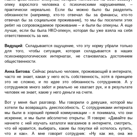
опеку взрослого человека с психическими нарушениями, –
практически нереально. Если бы можно было бы разделить
обязанности (например, кто-то отвечал бы за финансы, кто-то
отвечал бы за социальное проживание), то мы бы поселили этих
ребят на сопровождаемое проживание – и были бы опекуны. А еще
лучше, если бы была НКО-опекун, которая бы уже взяла на себя
ответственность за них.
Ведущий
: Складывается ощущение, что эту норму убрали только
для того, чтобы ситуация, которая складывается в наших
психоневрологических интернатах, не становилась достоянием
общественности.
Анна Битова
: Сейчас реально человек, проживающий в интернате,
часто не знает, какая у него есть собственность, хотя в принципе
это не сложно, и по идее это обязанность сотрудников. А у
сотрудников много забот и реально не хватает рук, и в результате
человек не знает, какие у него деньги на счете.
Вот у меня был разговор. Мы говорили о девушке, которой мы
хотели бы возвращать дееспособность. С сотрудниками интерната
мы были в хорошей прямой коммуникации – я понимала, что они
искренни, и мы были абсолютно открыты. Я говорю: «Давайте вы
начнете с ней изучать каталоги магазинов в интернете, смотреть,
что ей нравится, выбирать, какие бы покупки ей хотелось купить,
что и как». А мне говорит сотрудник: «Ну как же, она же