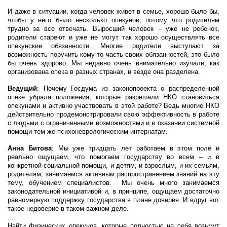
И даже в ситуации, когда человек живет в семье, хорошо было бы,
чтобы у него было несколько опекунов, потому что родителям
трудно за все отвечать. Выросший человек – уже не ребенок,
родители стареют и уже не могут так хорошо осуществлять все
опекунские обязанности. Многие родители выступают за
возможность поручить кому-то часть своих обязанностей, это было
бы очень здорово. Мы недавно очень внимательно изучали, как
организована опека в разных странах, и везде она разделена.
Ведущий
: Почему Госдума из законопроекта о распределенной
опеке убрала положения, которые разрешали НКО становиться
опекунами и активно участвовать в этой работе? Ведь многие НКО
действительно продемонстрировали свою эффективность в работе
с людьми с ограниченными возможностями и в оказании системной
помощи тем же психоневрологическим интернатам.
Анна Битова
: Мы уже тридцать лет работаем в этом поле и
реально ощущаем, что помогаем государству во всем – и в
конкретной социальной помощи, и детям, и взрослым, и их семьям,
родителям, занимаемся активным распространением знаний на эту
тему, обучением специалистов. Мы очень много занимаемся
законодательной инициативой и, в принципе, ощущаем достаточно
равномерную поддержку государства в плане доверия. И вдруг вот
такое недоверие в таком важном деле.
...
Найти физических опекунов, которые полностью на себя возьмут