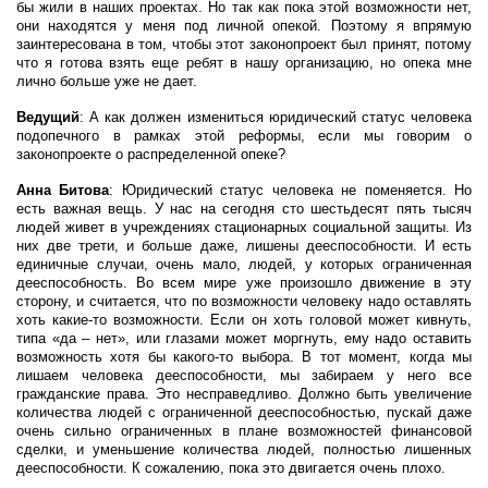
бы жили в наших проектах. Но так как пока этой возможности нет,
они находятся у меня под личной опекой. Поэтому я впрямую
заинтересована в том, чтобы этот законопроект был принят, потому
что я готова взять еще ребят в нашу организацию, но опека мне
лично больше уже не дает.
Ведущий
: А как должен измениться юридический статус человека
подопечного в рамках этой реформы, если мы говорим о
законопроекте о распределенной опеке?
Анна Битова
: Юридический статус человека не поменяется. Но
есть важная вещь. У нас на сегодня сто шестьдесят пять тысяч
людей живет в учреждениях стационарных социальной защиты. Из
них две трети, и больше даже, лишены дееспособности. И есть
единичные случаи, очень мало, людей, у которых ограниченная
дееспособность. Во всем мире уже произошло движение в эту
сторону, и считается, что по возможности человеку надо оставлять
хоть какие-то возможности. Если он хоть головой может кивнуть,
типа «да – нет», или глазами может моргнуть, ему надо оставить
возможность хотя бы какого-то выбора. В тот момент, когда мы
лишаем человека дееспособности, мы забираем у него все
гражданские права. Это несправедливо. Должно быть увеличение
количества людей с ограниченной дееспособностью, пускай даже
очень сильно ограниченных в плане возможностей финансовой
сделки, и уменьшение количества людей, полностью лишенных
дееспособности. К сожалению, пока это двигается очень плохо.