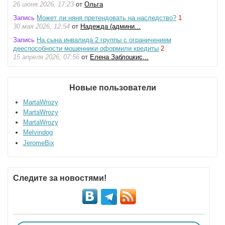
26 июня 2026, 17:23
от
Ольга
Запись
Может ли няня претендовать на наследство?
1
30 мая 2026, 12:54
от
Надежда (админи...
Запись
На сына инвалида 2 группы с ограничением
дееспособности мошенники оформили кредиты
2
15 апреля 2026, 07:56
от
Елена Заблоцкис...
Новые пользователи
MartaWrozy
MartaWrozy
MartaWrozy
Melvindog
JeromeBix
Следите за новостями!