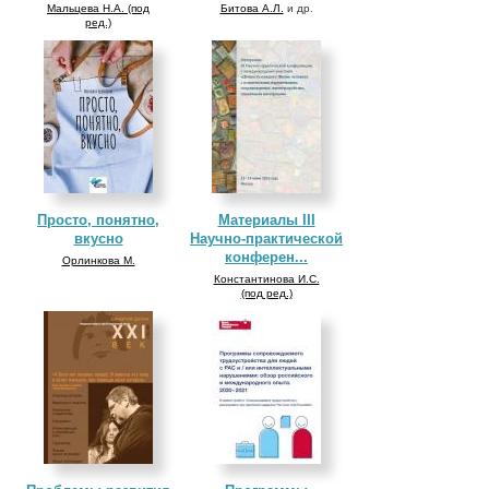
Мальцева Н.А. (под
Битова А.Л.
и др.
ред.)
Просто, понятно,
Материалы III
вкусно
Научно-практической
конферен...
Орлинкова М.
Константинова И.С.
(под ред.)