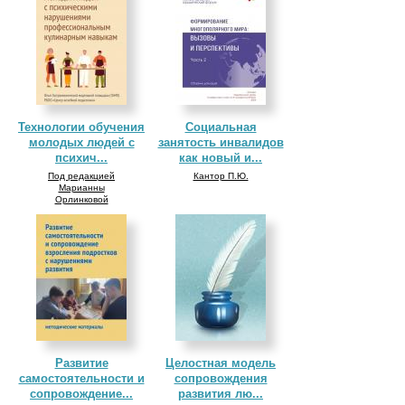
Технологии обучения
Социальная
молодых людей с
занятость инвалидов
психич...
как новый и...
Под редакцией
Кантор П.Ю.
Марианны
Орлинковой
Развитие
Целостная модель
самостоятельности и
сопровождения
сопровождение...
развития лю...