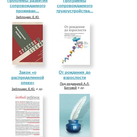
Проблемы развития
Программы
сопровождаемого
сопровождаемого
проживан...
трудоустройства...
Заблоцкис Е.Ю.
Закон «о
От рождения до
распределенной
взрослости
опеке»
Под редакцией А.Л.
Битовой
и др.
Заблоцкис Е.Ю.
и др.