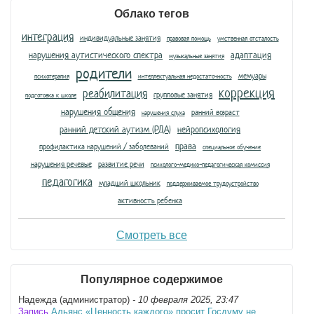
Облако тегов
интеграция
индивидуальные занятия
правовая помощь
умственная отсталость
нарушения аутистического спектра
адаптация
музыкальные занятия
родители
мемуары
психотерапия
интеллектуальная недостаточность
коррекция
реабилитация
групповые занятия
подготовка к школе
нарушения общения
ранний возраст
нарушения слуха
ранний детский аутизм (РДА)
нейропсихология
права
профилактика нарушений / заболеваний
специальное обучение
нарушения речевые
развитие речи
психолого-медико-педагогическая комиссия
педагогика
младший школьник
поддерживаемое трудоустройство
активность ребенка
Смотреть все
Популярное содержимое
Надежда (администратор)
- 10 февраля 2025, 23:47
Запись
Альянс «Ценность каждого» просит Госдуму не