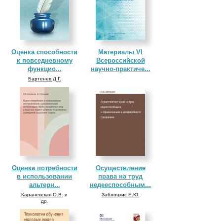
Оценка способности
Материалы VI
к повседневному
Всероссийской
функцио...
научно-практиче...
Бартенев Д.Г.
Оценка потребности
Осуществление
в использовании
права на труд
альтерн...
недееспособным...
Караневская О.В.
и
Заблоцкис Е.Ю.
др.