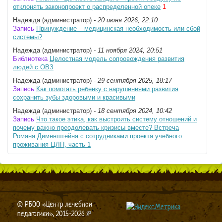
отклонять законопроект о распределенной опеке
1
Надежда (администратор)
- 20 июня 2026, 22:10
Запись
Принуждение – медицинская необходимость или сбой
системы?
Надежда (администратор)
- 11 ноября 2024, 20:51
Библиотека
Целостная модель сопровождения развития
людей с ОВЗ
Надежда (администратор)
- 29 сентября 2025, 18:17
Запись
Как помогать ребенку с нарушениями развития
сохранить зубы здоровыми и красивыми
Надежда (администратор)
- 18 сентября 2024, 10:42
Запись
Что такое этика, как выстроить систему отношений и
почему важно преодолевать кризисы вместе? Встреча
Романа Дименштейна с сотрудниками проекта учебного
проживания ЦЛП, часть 1
© РБОО «Центр лечебной
педагогики», 2015-2026
(link is external)