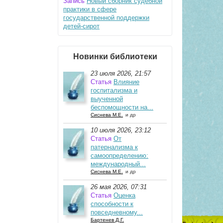
Запись
Новый сборник судебной
практики в сфере
государственной поддержки
детей-сирот
Новинки библиотеки
23 июля 2026, 21:57
Статья
Влияние
госпитализма и
выученной
беспомощности на...
Сиснева М.Е.
и др
10 июля 2026, 23:12
Статья
От
патернализма к
самоопределению:
международный...
Сиснева М.Е.
и др
26 мая 2026, 07:31
Статья
Оценка
способности к
повседневному...
Бартенев Д.Г.