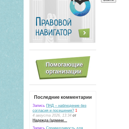
Последние комментарии
Запись
ПНД – наблюдение без
согласия и посещения?
1
4 августа 2026, 13:34
от
Надежда (админи...
Запись
Справедливость для