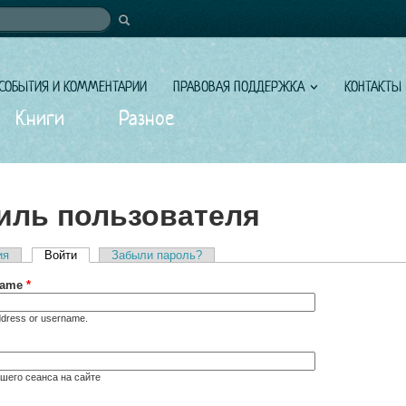
иска
СОБЫТИЯ И КОММЕНТАРИИ
ПРАВОВАЯ ПОДДЕРЖКА
КОНТАКТЫ
Книги
Разное
ль пользователя
ия
Войти
(активная вкладка)
Забыли пароль?
вкладки
rname
*
ddress or username.
шего сеанса на сайте