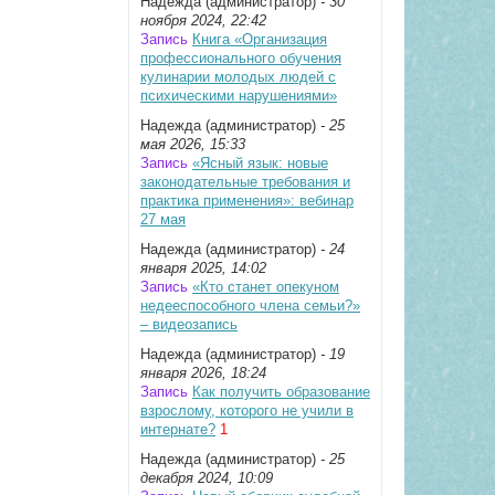
Надежда (администратор)
- 30
ноября 2024, 22:42
Запись
Книга «Организация
профессионального обучения
кулинарии молодых людей с
психическими нарушениями»
Надежда (администратор)
- 25
мая 2026, 15:33
Запись
«Ясный язык: новые
законодательные требования и
практика применения»: вебинар
27 мая
Надежда (администратор)
- 24
января 2025, 14:02
Запись
«Кто станет опекуном
недееспособного члена семьи?»
– видеозапись
Надежда (администратор)
- 19
января 2026, 18:24
Запись
Как получить образование
взрослому, которого не учили в
интернате?
1
Надежда (администратор)
- 25
декабря 2024, 10:09