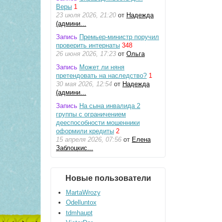
Веры
1
23 июля 2026, 21:20
от
Надежда
(админи...
Запись
Премьер-министр поручил
проверить интернаты
348
26 июня 2026, 17:23
от
Ольга
Запись
Может ли няня
претендовать на наследство?
1
30 мая 2026, 12:54
от
Надежда
(админи...
Запись
На сына инвалида 2
группы с ограничением
дееспособности мошенники
оформили кредиты
2
15 апреля 2026, 07:56
от
Елена
Заблоцкис...
Новые пользователи
MartaWrozy
Odelluntox
tdmhaupt