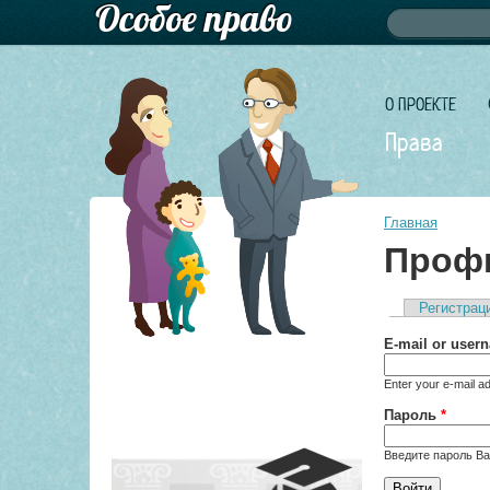
Форма по
Поиск
О ПРОЕКТЕ
Права
Главная
Профи
Регистрац
Главные 
E-mail or use
Enter your e-mail a
Пароль
*
Введите пароль Ва