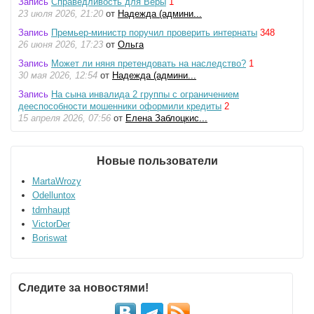
Запись
Справедливость для Веры
1
23 июля 2026, 21:20
от
Надежда (админи...
Запись
Премьер-министр поручил проверить интернаты
348
26 июня 2026, 17:23
от
Ольга
Запись
Может ли няня претендовать на наследство?
1
30 мая 2026, 12:54
от
Надежда (админи...
Запись
На сына инвалида 2 группы с ограничением
дееспособности мошенники оформили кредиты
2
15 апреля 2026, 07:56
от
Елена Заблоцкис...
Новые пользователи
MartaWrozy
Odelluntox
tdmhaupt
VictorDer
Boriswat
Следите за новостями!