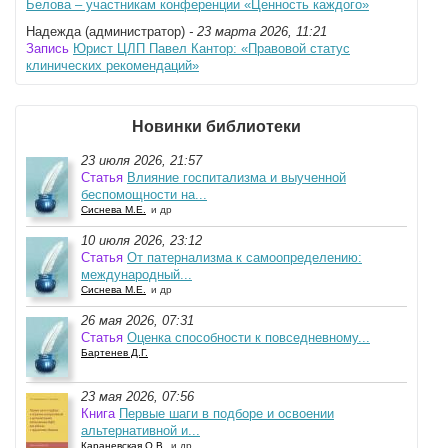
Белова – участникам конференции «Ценность каждого»
Надежда (администратор)
- 23 марта 2026, 11:21
Запись
Юрист ЦЛП Павел Кантор: «Правовой статус
клинических рекомендаций»
Новинки библиотеки
23 июля 2026, 21:57
Статья
Влияние госпитализма и выученной
беспомощности на...
Сиснева М.Е.
и др
10 июля 2026, 23:12
Статья
От патернализма к самоопределению:
международный...
Сиснева М.Е.
и др
26 мая 2026, 07:31
Статья
Оценка способности к повседневному...
Бартенев Д.Г.
23 мая 2026, 07:56
Книга
Первые шаги в подборе и освоении
альтернативной и...
Караневская О.В.
и др