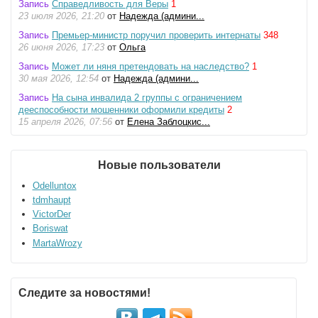
Запись
Справедливость для Веры
1
23 июля 2026, 21:20
от
Надежда (админи...
Запись
Премьер-министр поручил проверить интернаты
348
26 июня 2026, 17:23
от
Ольга
Запись
Может ли няня претендовать на наследство?
1
30 мая 2026, 12:54
от
Надежда (админи...
Запись
На сына инвалида 2 группы с ограничением
дееспособности мошенники оформили кредиты
2
15 апреля 2026, 07:56
от
Елена Заблоцкис...
Новые пользователи
Odelluntox
tdmhaupt
VictorDer
Boriswat
MartaWrozy
Следите за новостями!