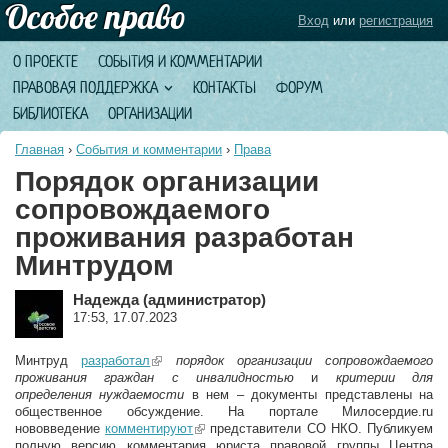
Вход
или
регистрация
О ПРОЕКТЕ
СОБЫТИЯ И КОММЕНТАРИИ
ПРАВОВАЯ ПОДДЕРЖКА
КОНТАКТЫ
ФОРУМ
БИБЛИОТЕКА
ОРГАНИЗАЦИИ
Главная
›
События и комментарии
›
Права
Порядок организации
сопровождаемого
проживания разработан
Минтрудом
Надежда (администратор)
17:53, 17.07.2023
Минтруд
разработал
(link is external)
порядок организации сопровождаемого
проживания граждан с инвалидностью
и
критерии для
определения нуждаемости
в нем – документы представлены на
общественное обсуждение. На портале Милосердие.ru
нововведение
комментируют
(link is external)
представители СО НКО. Публикуем
полную версию комментария юриста правовой группы Центра