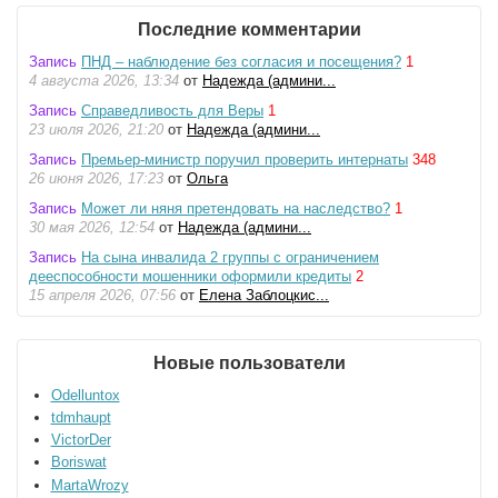
Последние комментарии
Запись
ПНД – наблюдение без согласия и посещения?
1
4 августа 2026, 13:34
от
Надежда (админи...
Запись
Справедливость для Веры
1
23 июля 2026, 21:20
от
Надежда (админи...
Запись
Премьер-министр поручил проверить интернаты
348
26 июня 2026, 17:23
от
Ольга
Запись
Может ли няня претендовать на наследство?
1
30 мая 2026, 12:54
от
Надежда (админи...
Запись
На сына инвалида 2 группы с ограничением
дееспособности мошенники оформили кредиты
2
15 апреля 2026, 07:56
от
Елена Заблоцкис...
Новые пользователи
Odelluntox
tdmhaupt
VictorDer
Boriswat
MartaWrozy