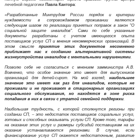
лечебной педагогики
Павла Кантора
:
«
Разработанные Минтрудом России порядок и критерии
нуждаемости в сопровождаемом проживании являются
следующим шагом по реализации принятых поправок в закон "О
социальной защите инвалидов". Сами по себе указанные
документы разработаны с учетом имеющегося опыта
поставщиков услуг СП и мнения некоммерческих организаций. В
этом смысле
принятие этих документов несомненно
приближает нас к созданию альтернативной системы
жизнеустройства инвалидов с ментальными нарушениями
.
Позволю себе не согласиться с мнением замминистра А.В.
Вовченко, что особое значение это имеет для выпускников
организаций для детей-сирот. На мой взгляд,
наибольшее
значение это имеет как раз для инвалидов, которые не
проживали и не проживают в стационарных организациях
социального обслуживания, но находятся в зоне риска
попадания в них в связи с утратой семейной поддержки
.
Наибольшая трудность, с которой столкнутся регионы при
создании СП,
–
это недостаток поставщиков социальных услуг,
готовых и способных оказывать услуги СП. Кроме того, тарифы
на оказание этих услуг и размеры субсидий поставщикам на их
оказание устанавливаются регионами. В случае, если
финансирование услуг СП окажется недостаточным, развитие