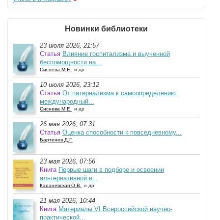
Новинки библиотеки
23 июля 2026, 21:57
Статья
Влияние госпитализма и выученной
беспомощности на...
Сиснева М.Е.
и др
10 июля 2026, 23:12
Статья
От патернализма к самоопределению:
международный...
Сиснева М.Е.
и др
26 мая 2026, 07:31
Статья
Оценка способности к повседневному...
Бартенев Д.Г.
23 мая 2026, 07:56
Книга
Первые шаги в подборе и освоении
альтернативной и...
Караневская О.В.
и др
21 мая 2026, 10:44
Книга
Материалы VI Всероссийской научно-
практической...