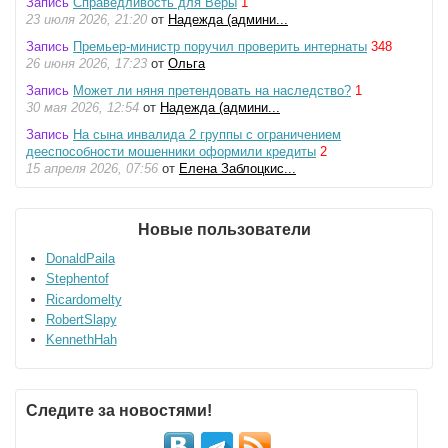
Запись
Справедливость для Веры
1
23 июля 2026, 21:20
от
Надежда (админи...
Запись
Премьер-министр поручил проверить интернаты
348
26 июня 2026, 17:23
от
Ольга
Запись
Может ли няня претендовать на наследство?
1
30 мая 2026, 12:54
от
Надежда (админи...
Запись
На сына инвалида 2 группы с ограничением
дееспособности мошенники оформили кредиты
2
15 апреля 2026, 07:56
от
Елена Заблоцкис...
Новые пользователи
DonaldPaila
Stephentof
Ricardomelty
RobertSlapy
KennethHah
Следите за новостями!