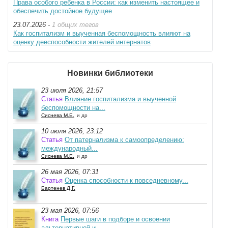
Права особого ребенка в России: как изменить настоящее и
обеспечить достойное будущее
23.07.2026 -
1 общих тегов
Как госпитализм и выученная беспомощность влияют на
оценку дееспособности жителей интернатов
Новинки библиотеки
23 июля 2026, 21:57
Статья
Влияние госпитализма и выученной
беспомощности на...
Сиснева М.Е.
и др
10 июля 2026, 23:12
Статья
От патернализма к самоопределению:
международный...
Сиснева М.Е.
и др
26 мая 2026, 07:31
Статья
Оценка способности к повседневному...
Бартенев Д.Г.
23 мая 2026, 07:56
Книга
Первые шаги в подборе и освоении
альтернативной и...