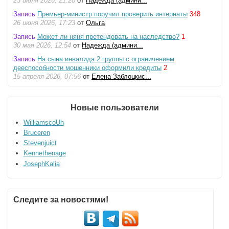
23 июля 2026, 21:20
от
Надежда (админи...
Запись
Премьер-министр поручил проверить интернаты
348
26 июня 2026, 17:23
от
Ольга
Запись
Может ли няня претендовать на наследство?
1
30 мая 2026, 12:54
от
Надежда (админи...
Запись
На сына инвалида 2 группы с ограничением
дееспособности мошенники оформили кредиты
2
15 апреля 2026, 07:56
от
Елена Заблоцкис...
Новые пользователи
WilliamscoUh
Bruceren
Stevenjuict
Kennethenage
JosephKalia
Следите за новостями!