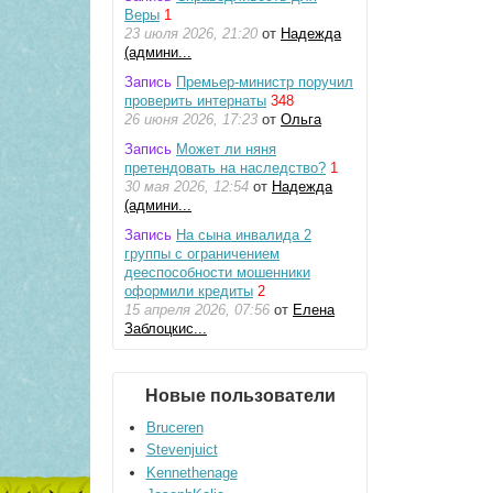
Веры
1
23 июля 2026, 21:20
от
Надежда
(админи...
Запись
Премьер-министр поручил
проверить интернаты
348
26 июня 2026, 17:23
от
Ольга
Запись
Может ли няня
претендовать на наследство?
1
30 мая 2026, 12:54
от
Надежда
(админи...
Запись
На сына инвалида 2
группы с ограничением
дееспособности мошенники
оформили кредиты
2
15 апреля 2026, 07:56
от
Елена
Заблоцкис...
Новые пользователи
Bruceren
Stevenjuict
Kennethenage