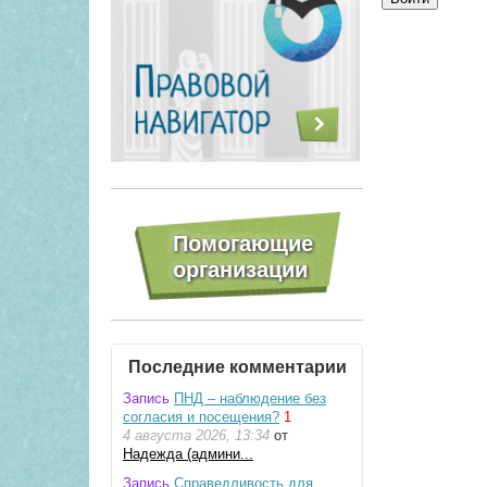
Последние комментарии
Запись
ПНД – наблюдение без
согласия и посещения?
1
4 августа 2026, 13:34
от
Надежда (админи...
Запись
Справедливость для