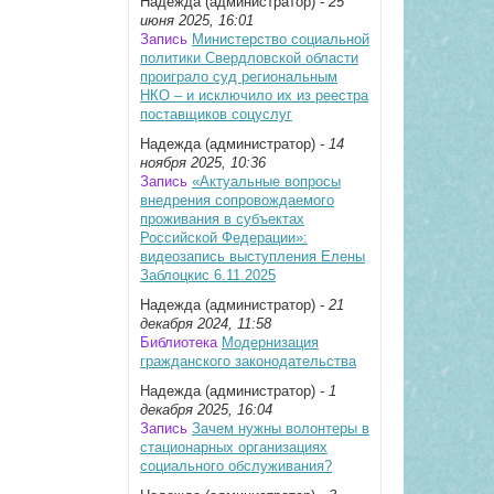
Надежда (администратор)
- 25
июня 2025, 16:01
Запись
Министерство социальной
политики Свердловской области
проиграло суд региональным
НКО – и исключило их из реестра
поставщиков соцуслуг
Надежда (администратор)
- 14
ноября 2025, 10:36
Запись
«Актуальные вопросы
внедрения сопровождаемого
проживания в субъектах
Российской Федерации»:
видеозапись выступления Елены
Заблоцкис 6.11.2025
Надежда (администратор)
- 21
декабря 2024, 11:58
Библиотека
Модернизация
гражданского законодательства
Надежда (администратор)
- 1
декабря 2025, 16:04
Запись
Зачем нужны волонтеры в
стационарных организациях
социального обслуживания?