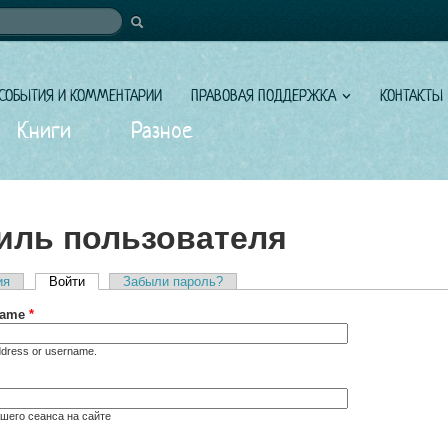
иска
СОБЫТИЯ И КОММЕНТАРИИ
ПРАВОВАЯ ПОДДЕРЖКА
КОНТАКТЫ
Книги
Разное
ль пользователя
ия
Войти
(активная вкладка)
Забыли пароль?
вкладки
rname
*
ddress or username.
шего сеанса на сайте