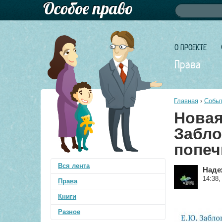
Форма по
Поиск
О ПРОЕКТЕ
Права
Главная
›
Событ
Новая
Забло
попеч
Вся лента
Наде
14:38,
Права
Книги
Разное