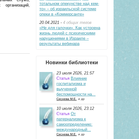
тотальном опекунстве над кем-
 организаций,
то» – об израильской системе
опеки в «Коммерсанте»
20.04.2021 -
4 общих тегов
«Не для галочки». Как устроена
жизнь людей с психическими
нарушениями в Израиле –
результаты вебинара
Новинки библиотеки
23 июля 2026, 21:57
Статья
Влияние
госпитализма и
выученной
беспомощности на...
Сиснева М.Е.
и др
10 июля 2026, 23:12
Статья
От
патернализма к
самоопределению:
международный...
Сиснева М.Е.
и др