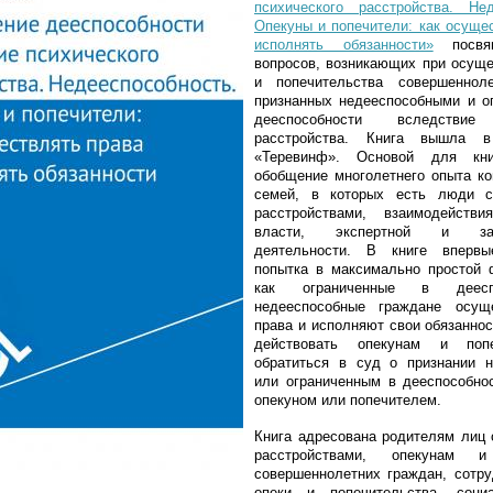
психического расстройства. Нед
Опекуны и попечители: как осуще
исполнять обязанности»
посвящ
вопросов, возникающих при осуще
и попечительства совершенноле
признанных недееспособными и о
дееспособности вследствие 
расстройства. Книга вышла в
«Теревинф». Основой для кни
обобщение многолетнего опыта ко
семей, в которых есть люди с
расстройствами, взаимодейств
власти, экспертной и зако
деятельности. В книге впервы
попытка в максимально простой 
как ограниченные в деесп
недееспособные граждане осущ
права и исполняют свои обязаннос
действовать опекунам и попе
обратиться в суд о признании 
или ограниченным в дееспособнос
опекуном или попечителем.
Книга адресована родителям лиц 
расстройствами, опекунам и
совершеннолетних граждан, сотру
опеки и попечительства, соци