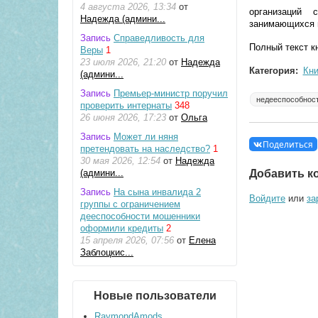
4 августа 2026, 13:34
от
организаций 
Надежда (админи...
занимающихся 
Запись
Справедливость для
Полный текст к
Веры
1
23 июля 2026, 21:20
от
Надежда
Категория:
Кни
(админи...
Запись
Премьер-министр поручил
недееспособнос
проверить интернаты
348
26 июня 2026, 17:23
от
Ольга
Запись
Может ли няня
Поделиться
претендовать на наследство?
1
30 мая 2026, 12:54
от
Надежда
Добавить к
(админи...
Запись
На сына инвалида 2
Войдите
или
за
группы с ограничением
дееспособности мошенники
оформили кредиты
2
15 апреля 2026, 07:56
от
Елена
Заблоцкис...
Новые пользователи
RaymondAmods