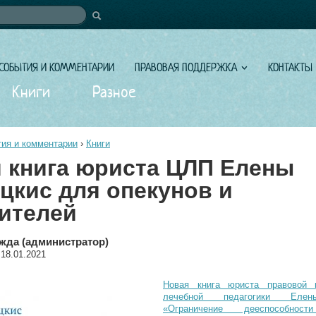
иска
СОБЫТИЯ И КОММЕНТАРИИ
ПРАВОВАЯ ПОДДЕРЖКА
КОНТАКТЫ
Книги
Разное
ия и комментарии
›
Книги
 книга юриста ЦЛП Елены
цкис для опекунов и
ителей
жда (администратор)
 18.01.2021
Новая книга юриста правовой 
лечебной педагогики Елен
«Ограничение дееспособност