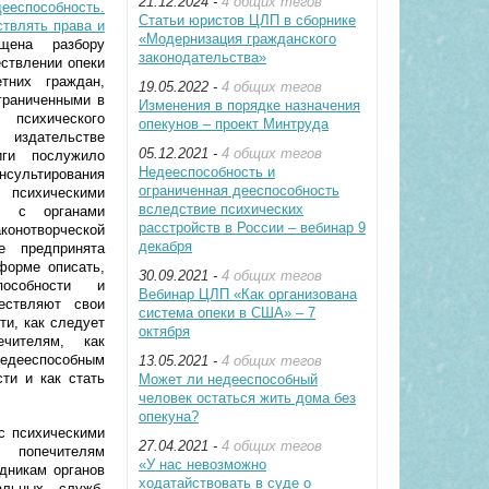
21.12.2024 -
4 общих тегов
ееспособность.
Статьи юристов ЦЛП в сборнике
ствлять права и
«Модернизация гражданского
ена разбору
законодательства»
ствлении опеки
тних граждан,
19.05.2022 -
4 общих тегов
граниченными в
Изменения в порядке назначения
психического
опекунов – проект Минтруда
 издательстве
05.12.2021 -
4 общих тегов
ги послужило
Недееспособность и
нсультирования
ограниченная дееспособность
 психическими
вследствие психических
ия с органами
расстройств в России – вебинар 9
нотворческой
декабря
е предпринята
форме описать,
30.09.2021 -
4 общих тегов
особности и
Вебинар ЦЛП «Как организована
ествляют свои
система опеки в США» – 7
ти, как следует
октября
чителям, как
недееспособным
13.05.2021 -
4 общих тегов
ти и как стать
Может ли недееспособный
человек остаться жить дома без
опекуна?
с психическими
27.04.2021 -
4 общих тегов
 попечителям
«У нас невозможно
дникам органов
ходатайствовать в суде о
альных служб,