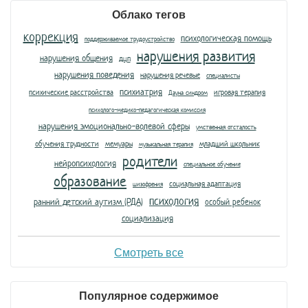
Облако тегов
коррекция
психологическая помощь
поддерживаемое трудоустройство
нарушения развития
нарушения общения
дцп
нарушения поведения
нарушения речевые
специалисты
психиатрия
психические расстройства
игровая терапия
Дауна синдром
психолого-медико-педагогическая комиссия
нарушения эмоционально-волевой сферы
умственная отсталость
обучения трудности
мемуары
младший школьник
музыкальная терапия
родители
нейропсихология
специальное обучение
образование
социальная адаптация
шизофрения
психология
ранний детский аутизм (РДА)
особый ребенок
социализация
Смотреть все
Популярное содержимое