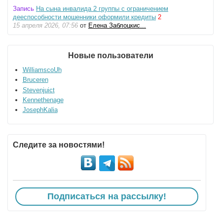
Запись
На сына инвалида 2 группы с ограничением
дееспособности мошенники оформили кредиты
2
15 апреля 2026, 07:56
от
Елена Заблоцкис...
Новые пользователи
WilliamscoUh
Bruceren
Stevenjuict
Kennethenage
JosephKalia
Следите за новостями!
Подписаться на рассылку!