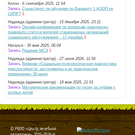
Антон
- 6 сентября 2025, 11:54
Запись
Существует ли обучение по Варианту 1 АООП по
СИПР?
1
Надежда (администратор)
- 15 декабря 2025, 23:11
Запись
Онлайн-конференция по вопросам гражданско-
правового статуса жителей стационарных организаций
социального обслуживания – 17 декабря
1
Наталья
- 30 мая 2025, 06:04
Запись
Решение МСЭ
1
Надежда (администратор)
- 27 июня 2026, 11:56
Запись
Вебинар «Социально-психологическая диагностика
дееспособности: инструменты и их практическое
применение» 30 июня
Надежда (администратор)
- 18 мая 2025, 21:01
Запись
Методические рекомендации по уходу за зубами у
особых детей
© РБОО «Центр лечебной
педагогики», 2015-2026
(link is external)