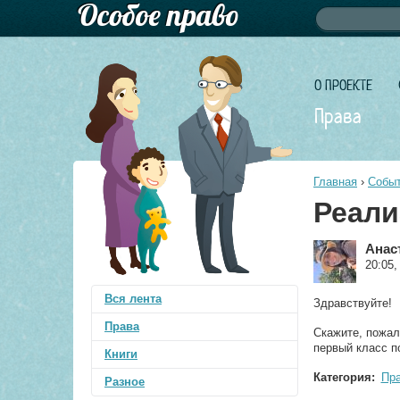
Форма по
Поиск
О ПРОЕКТЕ
Права
Главная
›
Событ
Реали
Анас
20:05,
Вся лента
Здравствуйте!
Права
Скажите, пожал
первый класс п
Книги
Категория:
Пр
Разное