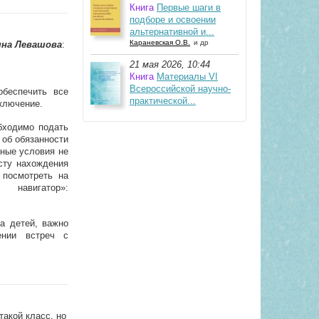
Книга
Первые шаги в
подборе и освоении
альтернативной и...
Караневская О.В.
и др
на Левашова
:
21 мая 2026, 10:44
Книга
Материалы VI
Всероссийской научно-
обеспечить все
практической...
ключение.
бходимо подать
 об обязанности
ные условия не
сту нахождения
 посмотреть на
авигатор»:
а детей, важно
ении встреч с
такой класс, но