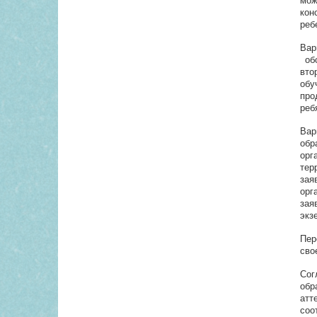
мож
кон
реб
Вар
обс
вто
обу
про
реб
Вар
обр
орг
тер
зая
орг
зая
экз
Пер
сво
Сог
обр
атт
соо