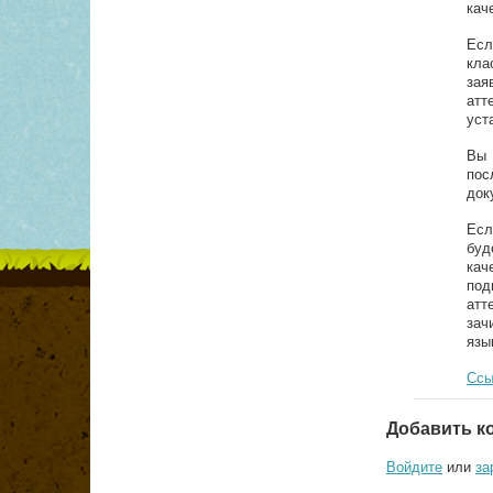
кач
Есл
кла
зая
атт
уст
Вы 
пос
док
Есл
буд
кач
под
атт
зач
язы
Ссы
Добавить к
Войдите
или
за