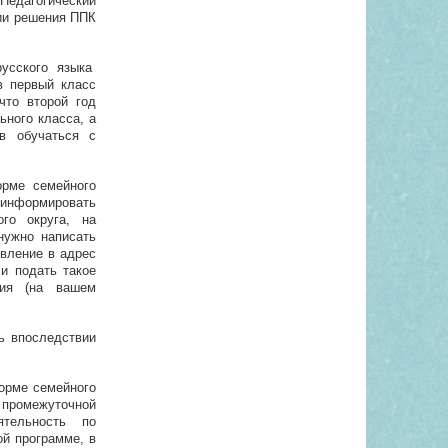
-Педагогический
ии решения ППК
русского языка
в первый класс
что второй год
ьного класса, а
ов обучаться с
орме семейного
оинформировать
ого округа, на
 нужно написать
явление в адрес
и подать такое
ния (на вашем
ь впоследствии
орме семейного
промежуточной
ятельность по
й программе, в