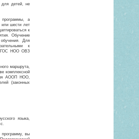
 для детей, не
 программы, а
и или шести лет
даптироваться к
ятия. Обучение
обучения. Для
зательными к
е ФГОС НОО ОВЗ
ного маршрута,
ве комплексной
ения АООП НОО,
елей (законных
усского языка,
с.
 программу, вы