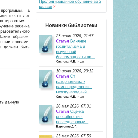
Пролонгированное обучение во 2
классе
2
 программы, а
 или шести лет
аптироваться к
Новинки библиотеки
бучение ребенка
разовательного
23 июля 2026, 21:57
аким образом,
Статья
Влияние
Иными словами,
госпитализма и
н должен быть
выученной
беспомощности на...
Сиснева М.Е.
и др
10 июля 2026, 23:12
Статья
От
патернализма к
самоопределению:
международный...
Сиснева М.Е.
и др
ить данную
26 мая 2026, 07:31
Статья
Оценка
способности к
повседневному...
Бартенев Д.Г.
23 мая 2026, 07:56