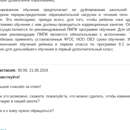
ших дошкольное образование).
гированное обучение предполагает не дублирование школьной
ерное перераспределение образовательной нагрузки в течение пяти
я. Это необходимо, прежде всего, для того, чтобы ребенок смог ад
помимо обучения с ним должны проводиться коррекционные занятия. О
существляется по рекомендованной ПМПК программе обучения. Для об
ения рекомендации ПМПК являются обязательными к исполнению. Т
обязана применять установленные ФГОС НОО ОВЗ сроки обучения. 
окончания обучения ребенка в первом классе по программе 8.2 о
ен для дальнейшего обучения в первый дополнительный класс.
астасия
. 00:09, 21.08.2024.
авствуйте!
ьшое спасибо за ответ!
и это возможно, скажите, пожалуйста, что можно сделать, чтобы измен
уацию в нашей школе?
а и к кому нужно обращаться?
лка