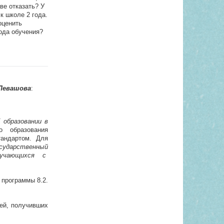
ве отказать? У
к школе 2 года.
оценить
ода обучения?
Левашова
:
 образовании в
 образования
тандартом. Для
сударственный
бучающихся с
 программы 8.2.
тей, получивших