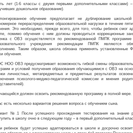
ть лет (1-6 классы с двумя первыми дополнительными классами) –
учивших дошкольное образование).
лонгированное обучение предполагает не дублирование школьной
номерное перераспределение образовательной нагрузки в течение пят
чения. Это необходимо, прежде всего, для того, чтобы ребенок смог а
ле, помимо обучения с ним должны проводиться коррекционные зан
енка с ОВЗ осуществляется по рекомендованной ПМПК программе 
разовательного учреждения рекомендации ПМПК являются обя
олнению. Таким образом, школа обязана применять установленны
ки обучения.
С НОО ОВЗ предусматривает возможность гибкой смены образователь
грамм и условий получения образования обучающимися с ОВЗ на осно
нки личностных, метапредметных и предметных результатов осво
лючения психолого-медико-педагогической комиссии и мнения родит
дставителей).
чающийся должен освоить рекомендованную программу в полной мере.
ас есть несколько вариантов решения вопроса с обучением сына.
иант №.1 После успешного прохождения тестирования на знание р
тупить в школу очно в следующем году – в первый дополнительный клас
и ребенок будет успешно адаптироваться в школе и досрочно освоит