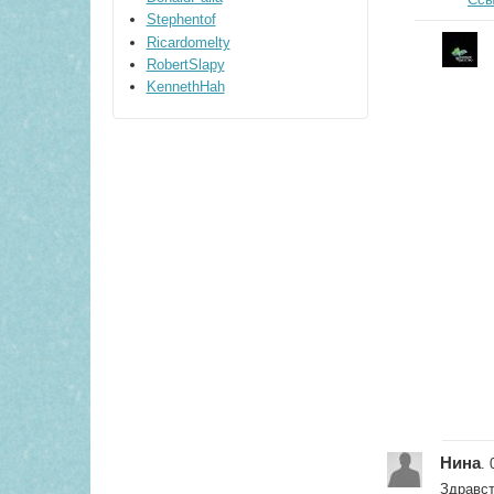
Stephentof
Ricardomelty
RobertSlapy
KennethHah
Нина
. 
Здравст