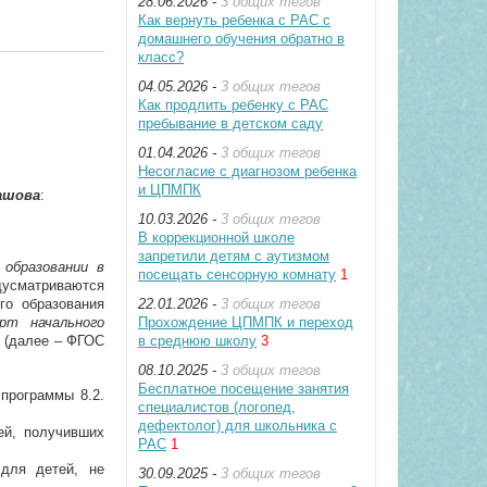
28.06.2026 -
3 общих тегов
Как вернуть ребенка с РАС с
домашнего обучения обратно в
класс?
04.05.2026 -
3 общих тегов
Как продлить ребенку с РАС
пребывание в детском саду
01.04.2026 -
3 общих тегов
Несогласие с диагнозом ребенка
и ЦПМПК
ашова
:
10.03.2026 -
3 общих тегов
В коррекционной школе
запретили детям с аутизмом
 образовании в
посещать сенсорную комнату
1
сматриваются
го образования
22.01.2026 -
3 общих тегов
арт начального
Прохождение ЦПМПК и переход
(далее – ФГОС
в среднюю школу
3
08.10.2025 -
3 общих тегов
Бесплатное посещение занятия
программы 8.2.
специалистов (логопед,
дефектолог) для школьника с
ей, получивших
РАС
1
для детей, не
30.09.2025 -
3 общих тегов