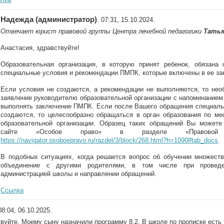
Надежда (администратор)
. 07:31, 15.10.2024.
Отвечает юрист правовой группы Центра лечебной педагогики
Татья
Анастасия, здравствуйте!
Образовательная организация, в которую принят ребенок, обязана 
специальные условия и рекомендации ПМПК, которые включены в ее за
Если условия не создаются, а рекомендации не выполняются, то нео
заявление руководителю образовательной организации с напоминанием
выполнять заключение ПМПК. Если после Вашего обращения специаль
создаются, то целесообразно обращаться в орган образования по ме
образовательной организации. Образец таких обращений Вы можете
сайте «Особое право» в разделе «Правовой н
https://navigator.osoboepravo.ru/razdel/3/block/268.html?h=1090#tab_docs
.
В подобных ситуациях, когда решается вопрос об обучении множеств
объединение с другими родителями, в том числе при провед
администрацией школы и направлении обращений.
Ссылка
08:04, 06.10.2025.
вуйте. Моему сыну назначили программу 8.2. В школе по прописке есть 