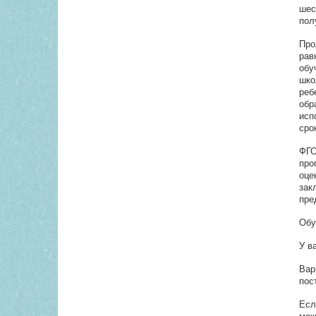
шес
пол
Про
рав
обу
шко
реб
об
исп
сро
ФГО
про
оце
зак
пре
Обу
У в
Вар
пос
Есл