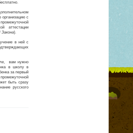
бесплатно.
дополнительном
ю организацию с
 промежуточной
ой аттестации
8 Закона
).
учение в ней с
подтверждающих
оле, вам нужно
енка в школу в
бенка за первый
 промежуточной
жет быть сразу
нание русского