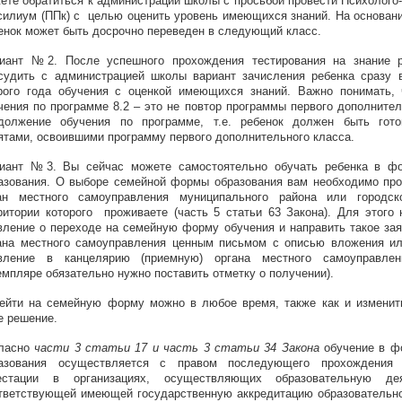
ете обратиться к администрации школы с просьбой провести Психолого
силиум (ППк) с целью оценить уровень имеющихся знаний. На основан
енок может быть досрочно переведен в следующий класс.
иант №2. После успешного прохождения тестирования на знание 
удить с администрацией школы вариант зачисления ребенка сразу 
рого года обучения с оценкой имеющихся знаний. Важно понимать, 
чения по программе 8.2 – это не повтор программы первого дополнител
должение обучения по программе, т.е. ребенок должен быть гот
ятами, освоившими программу первого дополнительного класса.
иант №3. Вы сейчас можете самостоятельно обучать ребенка в ф
азования. О выборе семейной формы образования вам необходимо пр
ан местного самоуправления муниципального района или городск
ритории которого проживаете (часть 5 статьи 63 Закона). Для этого
вление о переходе на семейную форму обучения и направить такое за
ана местного самоуправления ценным письмом с описью вложения ил
вление в канцелярию (приемную) органа местного самоуправле
емпляре обязательно нужно поставить отметку о получении).
ейти на семейную форму можно в любое время, также как и изменит
е решение.
ласно
части 3 статьи 17 и часть 3 статьи 34 Закона
обучение в ф
азования осуществляется с правом последующего прохождения 
естации в организациях, осуществляющих образовательную де
тветствующей имеющей государственную аккредитацию образовательно