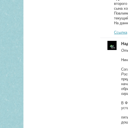
второго
сына хо
Повлияе
текущий
На данн
Ссылка
На
Отв
Нин
Сог
Рос
пре
на
об
огр
В Ф
уст
пят
дош