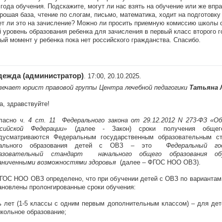
 года обучения. Подскажите, могут ли нас взять на обучение или же впра
рошая база, чтение по слогам, письмо, математика, ходит на подготовку 
т ли это на зачисление? Можно ли просить приемную комиссию школы 
 уровень образования ребенка для зачисления в первый класс второго г
ый момент у ребенка пока нет российского гражданства. Спасибо.
дежда (администратор)
. 17:00, 20.10.2025.
ечает юрист правовой группы Центра лечебной педагогики
Татьяна 
а, здравствуйте!
ласно
ч. 4 ст. 11 Федерального закона от 29.12.2012 N 273-ФЗ «Об
сийской Федерации»
(далее - Закон) сроки получения общего
дусматриваются Федеральным государственным образовательным с
чального образования детей с ОВЗ – это
Федеральный го
разовательный стандарт начального общего образования о
аниченными возможностями здоровья
(далее – ФГОС НОО ОВЗ).
ГОС НОО ОВЗ определено, что при обучении детей с ОВЗ по вариантам
ановлены пролонгированные сроки обучения:
ь лет (1-5 классы с одним первым дополнительным классом) – для де
кольное образование;