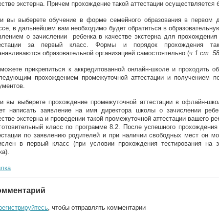
естве экстерна. Причем прохождение такой аттестации осуществляется 
и вы выберете обучение в форме семейного образования в первом 
ссе, в дальнейшем вам необходимо будет обратиться в образовательну
влением о зачислении ребенка в качестве экстерна для прохождения
естации за первый класс. Формы и порядок прохождения так
анавливаются образовательной организацией самостоятельно (
ч.1 ст. 5
можете прикрепиться к аккредитованной онлайн-школе и проходить об
ледующим прохождением промежуточной аттестации и получением 
ументов.
и вы выберете прохождение промежуточной аттестации в офлайн-шк
ет написать заявление на имя директора школы о зачислении реб
естве экстерна и проведении такой промежуточной аттестации вашего ре
готовительный класс по программе 8.2. После успешного прохождения
естации по заявлению родителей и при наличии свободных мест он мо
ислен в первый класс (при условии прохождения тестирования на з
ка).
лка
омментарий
регистрируйтесь
, чтобы отправлять комментарии