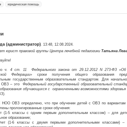
м
юридическая помощь
ии
да (администратор)
. 13:48, 12.08.2024.
ет юрист правовой группы Центра лечебной педагогики
Татьяна Лев
вуйте!
но
ч. 4 ст. 11 Федерального закона от 29.12.2012 N 273-ФЗ «Об
ской Федерации»
сроки получения общего образования преду
льным государственным образовательным стандартом. Для начально
с ОВЗ – это
Федеральный государственный образовательный станд
 образования обучающихся с ограниченными возможностями здоровья
З).
 НОО ОВЗ определено, что при обучении детей с ОВЗ по вариантам 
лены пролонгированные сроки обучения:
ет (1-5 классы с одним первым дополнительным классом) – для дет
ное образование;
лет (1-6 классы с двумя первыми дополнительными классами) – 