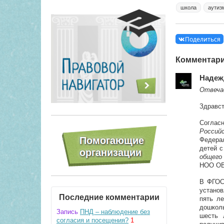
школа
аутиз
Поделиться
Комментар
Надеж
Отвеча
Здравст
Соглас
Россий
Федера
детей 
общего
НОО ОВ
В ФГОС
установ
Последние комментарии
пять л
дошколь
Запись
ПНД – наблюдение без
шесть 
согласия и посещения?
1