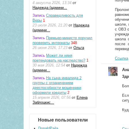
получив
4 августа 2026, 13:34
от
Надежда (админи...
Пролон
равном
Запись
Справедливость для
обучени
Веры
1
школе, 
23 июля 2026, 21:20
от
Надежда
с ОВЗ о
(админи...
учрежд
Запись
Премьер-министр поручил
школа 
проверить интернаты
348
после 
26 июня 2026, 17:23
от
Ольга
перевед
Запись
Может ли няня
Ссылка
претендовать на наследство?
1
30 мая 2026, 12:54
от
Надежда
Ан
(админи...
Здр
Запись
На сына инвалида 2
группы с ограничением
Бол
дееспособности мошенники
оформили кредиты
2
Есл
15 апреля 2026, 07:56
от
Елена
сит
Заблоцкис...
Куд
Новые пользователи
DonaldPaila
Ссы