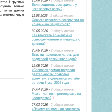
25.06.2026 -
2 общих тегов
ства I группы»
Если родитель состарился, у
лучать только
него заберут опеку?
с точки зрения
на ежемесячную
11.06.2026 -
2 общих тегов
Особого взрослого оскорбляют на
улице – как защититься?
30.05.2026 -
2 общих тегов
Как взыскать алименты на
совершеннолетнего инвалида с
детства?
25.05.2026 -
2 общих тегов
Есть ли налоговые льготы для
родителей детей-инвалидов?
12.05.2026 -
2 общих тегов
«Сопровождаемая трудовая
деятельность: правовые
аспекты»: видеозапись онлайн-
встречи 5 мая 2026 года
27.04.2026 -
2 общих тегов
Может ли няня претендовать на
наследство?
1
27.03.2026 -
2 общих тегов
«Почему социальная занятость