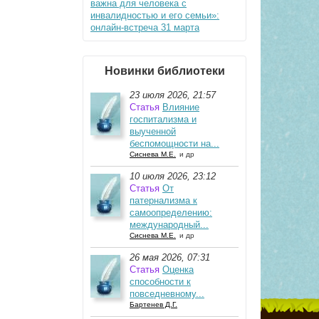
важна для человека с
инвалидностью и его семьи»:
онлайн-встреча 31 марта
Новинки библиотеки
23 июля 2026, 21:57
Статья
Влияние
госпитализма и
выученной
беспомощности на...
Сиснева М.Е.
и др
10 июля 2026, 23:12
Статья
От
патернализма к
самоопределению:
международный...
Сиснева М.Е.
и др
26 мая 2026, 07:31
Статья
Оценка
способности к
повседневному...
Бартенев Д.Г.