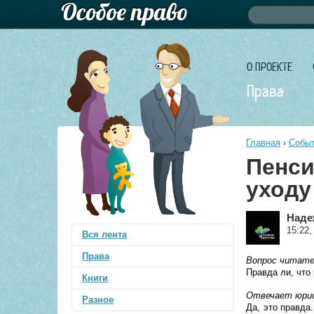
Форма по
Поиск
О ПРОЕКТЕ
Права
Главная
›
Событ
Пенси
уходу
Наде
15:22,
Вся лента
Права
Вопрос читат
Правда ли, что
Книги
Отвечает юрис
Разное
Да, это правда