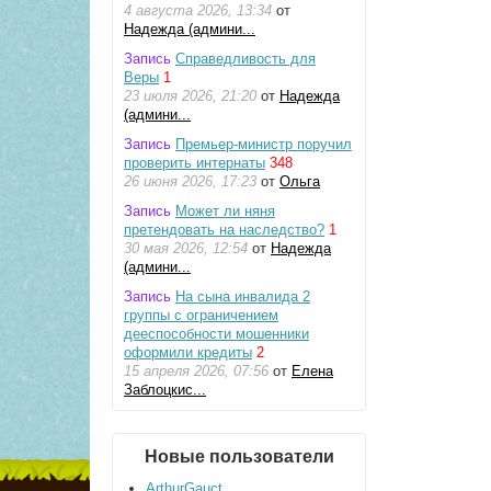
4 августа 2026, 13:34
от
Надежда (админи...
Запись
Справедливость для
Веры
1
23 июля 2026, 21:20
от
Надежда
(админи...
Запись
Премьер-министр поручил
проверить интернаты
348
26 июня 2026, 17:23
от
Ольга
Запись
Может ли няня
претендовать на наследство?
1
30 мая 2026, 12:54
от
Надежда
(админи...
Запись
На сына инвалида 2
группы с ограничением
дееспособности мошенники
оформили кредиты
2
15 апреля 2026, 07:56
от
Елена
Заблоцкис...
Новые пользователи
ArthurGauct