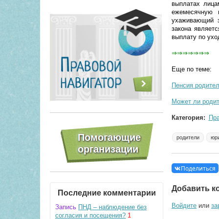
выплатах лица
ежемесячную 
ухаживающий з
закона являет
выплату по ухо
⇒⇒⇒⇒⇒⇒⇒
Еще по теме:
Пенсия родител
Может ли родит
Категория:
Пр
родители
юр
Поделиться
Добавить к
Последние комментарии
Войдите
или
за
Запись
ПНД – наблюдение без
согласия и посещения?
1