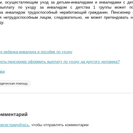
м, осуществляющим уход за детьми-инвалидами и инвалидами с дет
выплату по уходу за инвалидом с детства 1 группы может по
а инвалидом трудоспособный неработающий гражданин. Пенсионер 
ся нетрудоспособным лицом, следовательно, не может претендовать 
ду.
я ребенка-инвалида и пособие по уходу
ель-пенсионер оформить выплату по уходу на другого человека?
ава
идическая помощь
омментарий
регистрируйтесь
, чтобы отправлять комментарии