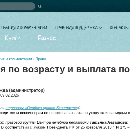
иска
СОБЫТИЯ И КОММЕНТАРИИ
ПРАВОВАЯ ПОДДЕРЖКА
КОНТАКТЫ
Книги
Разное
ия и комментарии
›
Права
я по возрасту и выплата по
жда (администратор)
 09.02.2026
еля
страницы «Особого права» Вконтакте
(link is external)
:
 родителям-пенсионерам не положена выплата по уходу за инвалидами с
т правовой группы Центра лечебной педагогики
Татьяна Левашова
:
. В соответствии с Указом Президента РФ от 26 февраля 2013 г. N 175