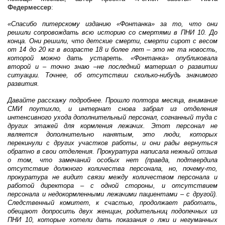
Федермессер
:
«Спасибо питерскому изданию «Фонтанка» за то, что они
решили сопровождать всю историю со смертями в ПНИ 10. До
конца. Они решили, что детские смерти, смерти сирот с весом
от 14 до 20 кг в возрасте 18 и более лет – это не та новость,
которой можно дать устареть. «Фонтанка» опубликовала
второй и – точно знаю –не последний материал о развитии
ситуации. Точнее, об отсутствии сколько-нибудь значимого
развития.
Давайте расскажу подробнее. Прошло полтора месяца, внимание
СМИ поутихло, и интернат снова забрал из отделения
интенсивного ухода дополнительный персонал, согнанный туда с
других этажей для кормления лежачих. Этот персонал не
является дополнительно нанятым, это люди, которых
перекинули с других участков работы, и они рады вернуться
обратно в свои отделения. Прокуратура написала нежный отзыв
о том, что замечаний особых нет (правда, подтвердила
отсутствие должного количества персонала, но, почему-то,
прокуратура не видит связи между количеством персонала и
работой директора – с одной стороны, и отсутствием
персонала и недокормленными лежачими пациентами – с другой).
Следственный комитет, к счастью, продолжает работать,
обещают допросить двух женщин, родительниц подопечных из
ПНИ 10, которые хотели дать показания о лжи и негуманных