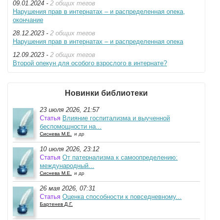
09.01.2024 -
2 общих тегов
Нарушения прав в интернатах – и распределенная опека,
окончание
28.12.2023 -
2 общих тегов
Нарушения прав в интернатах – и распределенная опека
12.09.2023 -
2 общих тегов
Второй опекун для особого взрослого в интернате?
Новинки библиотеки
23 июля 2026, 21:57
Статья
Влияние госпитализма и выученной
беспомощности на...
Сиснева М.Е.
и др
10 июля 2026, 23:12
Статья
От патернализма к самоопределению:
международный...
Сиснева М.Е.
и др
26 мая 2026, 07:31
Статья
Оценка способности к повседневному...
Бартенев Д.Г.