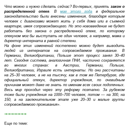
Что можно и нужно сделать сейчас? Во-первых, принять
закон о
распределенной опеке
. В
мае этого года
в федеральное
законодательство были внесены изменения, благодаря которым
человек с диагнозами может жить у себя дома или в съемной
квартире, имея сопровождающего. Но это нововведение не будет
работать без закона о распределенной опеке, по которому
опекуном мог бы выступать не один человек, а например, мама и
директор интерната в равной степени.
На фоне этих изменений постепенно можно будет выводить
людей из интернатов на сопровождаемое проживание. В
Германии, Великобритании, Польше этот процесс занял 30–40
лет. Сегодня система, аналогичная ПНИ, частично сохраняется
во многих странах: в Австрии, Германии, Польше,
Великобритании, Израиле есть интернаты. Но они рассчитаны
на 25–30 человек, а не на тысячу, как в том же Петербурге, где
официальный опекун, директор учреждения, по очевидным
причинам может даже не знать по именам всех своих подопечных.
Весь мир проходил через эту реформу поэтапно. За рубежом
тоже были учреждения на 1000–700 человек, потом — на 300, на
150, а на заключительном этапе уже 20–30 и малые группы
сопровождаемого проживания»
.
⇒⇒⇒⇒⇒⇒⇒
Еще по теме: