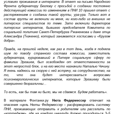
условиях проживания в интернате. В ответ на письмо Народного
Фронта губернатору Беглову с просьбой о создании постоянно
действующей комиссии по изменениям в ПНИ 10 пришел ответ с
распоряжением о создании такой группы, ура-ура. Только вот в
состав группы не включили ни меня, ни кого-либо из внешних не
питерских специалистов по теме. Зато включили директоров
питерских интернатов, бывшего председателя Комитета по
социальной политике Санкт‐Петербурга Ржаненкова и даже отца
Александра (Ткаченко), который занимается хосписами и «Кругом
добра».
Правда, на прошлой неделе, как раз в тот день, когда я подняла
шум по поводу странного состава комиссии, заместитель
губернатора, курировавший в Питере социальную сферу по
фамилии Эргашев, был освобожден от ответственности за
этот непростой блок, и на его место назначили Наталью Чечину.
Я очень надеюсь на скорую с ней встречу, на сотрудничество, на
то, что она будет интересоваться вопросами
психоневрологических интернатов, которые Эргашеву были
совершенно безразличны...
То есть, как бы там ни было, мы не сдаемся. Будем работать
».
В материале Фонтанки.ру
Нюта Федермессер
отвечает на
опасения
«цель Нюты Федермессер
–
расформировать систему
ПНИ, проживающих отправить к родителям или расселить по
«коттеджам», где на каждого инвалида должно приходиться 3–5