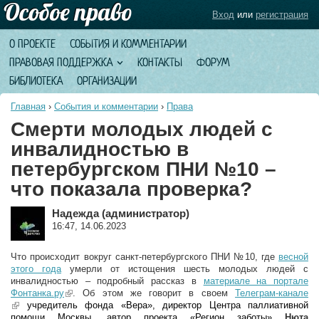
Вход
или
регистрация
О ПРОЕКТЕ
СОБЫТИЯ И КОММЕНТАРИИ
ПРАВОВАЯ ПОДДЕРЖКА
КОНТАКТЫ
ФОРУМ
БИБЛИОТЕКА
ОРГАНИЗАЦИИ
Главная
›
События и комментарии
›
Права
Смерти молодых людей с
инвалидностью в
петербургском ПНИ №10 –
что показала проверка?
Надежда (администратор)
16:47, 14.06.2023
Что происходит вокруг санкт-петербургского ПНИ №10, где
весной
этого года
умерли от истощения шесть молодых людей с
инвалидностью – подробный рассказ в
материале на портале
Фонтанка.ру
(link is external)
. Об этом же говорит в своем
Телеграм-канале
(link is external)
учредитель фонда «Вера», директор Центра паллиативной
помощи Москвы, автор проекта «Регион заботы»
Нюта