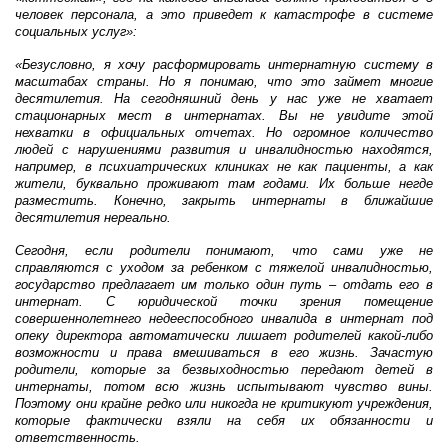
человек персонала, а это приведет к катастрофе в системе
социальных услуг»
:
«Безусловно, я хочу расформировать интернатную систему в
масштабах страны. Но я понимаю, что это займет многие
десятилетия. На сегодняшний день у нас уже не хватает
стационарных мест в интернатах. Вы не увидите этой
нехватки в официальных отчетах. Но огромное количество
людей с нарушениями развития и инвалидностью находятся,
например, в психиатрических клиниках не как пациенты, а как
жители, буквально проживают там годами. Их больше негде
разместить. Конечно, закрыть интернаты в ближайшие
десятилетия нереально.
Сегодня, если родители понимают, что сами уже не
справляются с уходом за ребенком с тяжелой инвалидностью,
государство предлагает им только один путь – отдать его в
интернат. С юридической точки зрения помещение
совершеннолетнего недееспособного инвалида в интернат под
опеку директора автоматически лишает родителей какой-либо
возможности и права вмешиваться в его жизнь. Зачастую
родители, которые за безвыходностью передают детей в
интернаты, потом всю жизнь испытывают чувство вины.
Поэтому они крайне редко или никогда не критикуют учреждения,
которые фактически взяли на себя их обязанности и
ответственность.