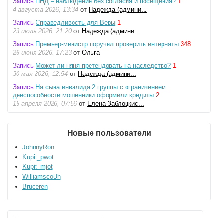
Запись
ПНД – наблюдение без согласия и посещения?
1
4 августа 2026, 13:34
от
Надежда (админи...
Запись
Справедливость для Веры
1
23 июля 2026, 21:20
от
Надежда (админи...
Запись
Премьер-министр поручил проверить интернаты
348
26 июня 2026, 17:23
от
Ольга
Запись
Может ли няня претендовать на наследство?
1
30 мая 2026, 12:54
от
Надежда (админи...
Запись
На сына инвалида 2 группы с ограничением
дееспособности мошенники оформили кредиты
2
15 апреля 2026, 07:56
от
Елена Заблоцкис...
Новые пользователи
JohnnyRon
Kupit_pwot
Kupit_mjot
WilliamscoUh
Bruceren