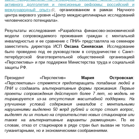
активного долголетия и пенсионные реформы: российский и
международный опыт»
(link is external)
, организованном в рамках Научного
центра мирового уровня «Центр междисциплинарных исследований
человеческого потенциала».
Результаты исследования «Разработка финансово-экономической
модели сопровождаемого проживания граждан с ментальной
инвалидностью и ее сравнение с ПНИ» представляла на семинаре
заместитель директора ИСП
Оксана Синявская
. Исследование
было проведено под ее руководством в сотрудничестве с Санкт-
петербургской благотворительной общественной организацией
«Перспективы» и при поддержке Министерства труда и социальной
защиты РФ.
Президент «Перспектив»
Мария Островская
:
«Перспективы» стремятся предотвращать попадание людей в
ПНИ и создавать альтернативные формы проживания. Первые
проекты сопровождения действуют более 7 лет, но модель не
тиражируется из-за отсутствия масштабной поддержки. На
улучшение условий содержания инвалидов с ментальными
нарушениями выделено 50 млрд рублей и остро стоит вопрос,
выделят ли их только на строительство новых стационаров или
также на альтернативные варианты размещения»
. По ее
словам
, отказ от стационаров в ряде стран был вызван не только
гуманитарными, но и экономическими соображениями.