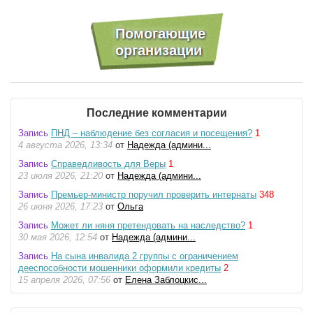
Последние комментарии
Запись
ПНД – наблюдение без согласия и посещения?
1
4 августа 2026, 13:34
от
Надежда (админи...
Запись
Справедливость для Веры
1
23 июля 2026, 21:20
от
Надежда (админи...
Запись
Премьер-министр поручил проверить интернаты
348
26 июня 2026, 17:23
от
Ольга
Запись
Может ли няня претендовать на наследство?
1
30 мая 2026, 12:54
от
Надежда (админи...
Запись
На сына инвалида 2 группы с ограничением
дееспособности мошенники оформили кредиты
2
15 апреля 2026, 07:56
от
Елена Заблоцкис...