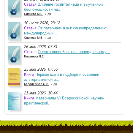
Статья
Влияние госпитализма и выученной
беспомощности на...
Сиснева М.Е.
и др
10 июля 2026, 23:12
Статья
От патернализма к самоопределению:
международный...
Сиснева М.Е.
и др
26 мая 2026, 07:31
Статья
Оценка способности к повседневному...
Бартенев Д.Г.
23 мая 2026, 07:56
Книга
Первые шаги в подборе и освоении
альтернативной и...
Караневская О.В.
и др
21 мая 2026, 10:44
Книга
Материалы VI Всероссийской научно-
практической...