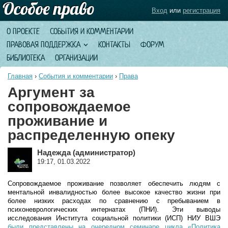
Вход
или
регистрация
О ПРОЕКТЕ
СОБЫТИЯ И КОММЕНТАРИИ
ПРАВОВАЯ ПОДДЕРЖКА
КОНТАКТЫ
ФОРУМ
БИБЛИОТЕКА
ОРГАНИЗАЦИИ
Главная
›
События и комментарии
›
Права
Аргумент за
сопровождаемое
проживание и
распределенную опеку
Надежда (администратор)
19:17, 01.03.2022
Сопровождаемое проживание позволяет обеспечить людям с
ментальной инвалидностью более высокое качество жизни при
более низких расходах по сравнению с пребыванием в
психоневрологических интернатах (ПНИ). Эти выводы
исследования Института социальной политики (ИСП) НИУ ВШЭ
были представлены на очередном семинаре цикла «Политика