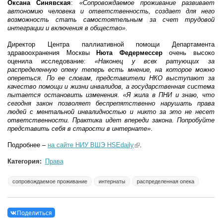
Оксана Синявская
:
«Сопровождаемое проживание развивает
автономию человека и ответственность, создает для него
возможность стать самостоятельным за счет трудовой
интеграции и включения в общество»
.
Директор Центра паллиативной помощи Департамента
здравоохранения Москвы
Нюта Федермессер
очень высоко
оценила исследование:
«Наконец у всех ратующих за
распределенную опеку теперь есть мнение, на которое можно
опереться. По ее словам, представители НКО выступают за
качество помощи и жизни инвалидов, а государственная система
пытается остановить изменения. «Я жила в ПНИ и знаю, что
сегодня закон позволяет беспрепятственно нарушать права
людей с ментальной инвалидностью и никто за это не несет
ответственности. Практика идет впереди закона. Попробуйте
представить себя в старости в интернате»
.
Подробнее –
на сайте НИУ ВШЭ HSEdaily
(link is external)
.
Категория:
Права
сопровождаемое проживание
интернаты
распределенная опека
Поделиться